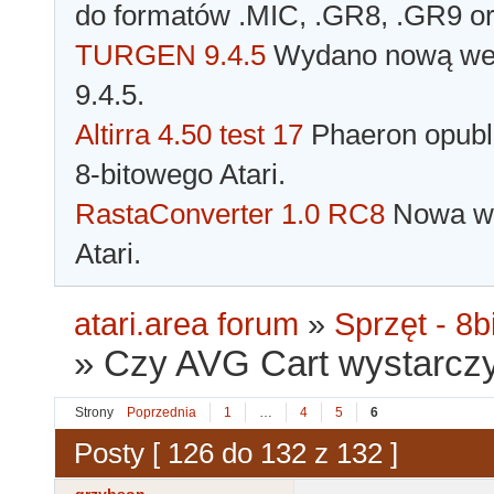
do formatów .MIC, .GR8, .GR9 o
TURGEN 9.4.5
Wydano nową wer
9.4.5.
Altirra 4.50 test 17
Phaeron opubli
8-bitowego Atari.
RastaConverter 1.0 RC8
Nowa wer
Atari.
atari.area forum
»
Sprzęt - 8bi
»
Czy AVG Cart wystarczy
Strony
Poprzednia
1
…
4
5
6
Posty [ 126 do 132 z 132 ]