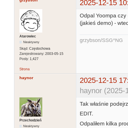
grzybson
2025-12-15 10
Odpal Yoompa czy 
(jakieś demo) - wte
Atarowiec
grzybson/SSG^NG
Nieaktywny
Skąd:
Częstochowa
Zarejestrowany:
2003-05-15
Posty:
1,427
Strona
haynor
2025-12-15 17
haynor (2025-1
Tak właśnie podejr
EDIT.
Przechodzień
Odpaliłem kilka prod
Nieaktywny