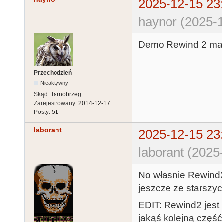
2025-12-15 23
haynor (2025-1
Demo Rewind 2 ma 
Przechodzień
Nieaktywny
Skąd:
Tarnobrzeg
Zarejestrowany:
2014-12-17
Posty:
51
laborant
2025-12-15 23
laborant (2025
No własnie Rewind
jeszcze ze starszyc
EDIT: Rewind2 jest
jakąś kolejną część