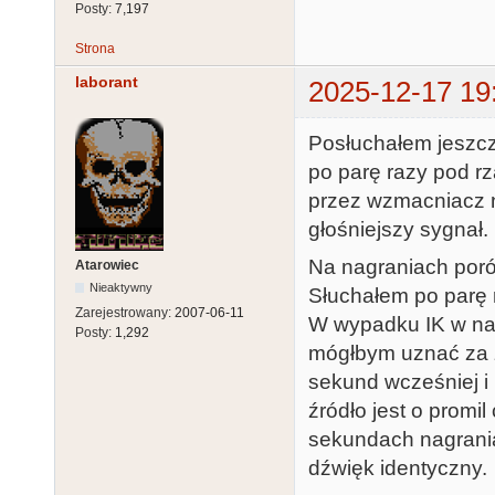
Posty:
7,197
Strona
laborant
2025-12-17 19
Posłuchałem jeszcz
po parę razy pod r
przez wzmacniacz n
głośniejszy sygnał.
Na nagraniach poró
Atarowiec
Nieaktywny
Słuchałem po parę 
Zarejestrowany:
2007-06-11
W wypadku IK w nag
Posty:
1,292
mógłbym uznać za z
sekund wcześniej i
źródło jest o promi
sekundach nagrania
dźwięk identyczny.