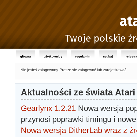
at
Twoje polskie źr
główna
użytkownicy
regulamin
szukaj
rejestr
Nie jesteś zalogowany.
Proszę się zalogować lub zarejestrować.
Aktualności ze świata Atari
Gearlynx 1.2.21
Nowa wersja popu
przynosi poprawki timingu i nowe
Nowa wersja DitherLab wraz z źr