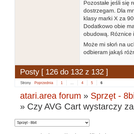
Pozostałe jeśli się 
dostrzegam. Dla mn
klasy marki X za 9
Dodatkowo obie mark
obudową. Róznice i
Może mi słoń na uch
odbieram jakąś róż
Posty [ 126 do 132 z 132 ]
Strony
Poprzednia
1
…
4
5
6
atari.area forum
»
Sprzęt - 8bi
»
Czy AVG Cart wystarczy za