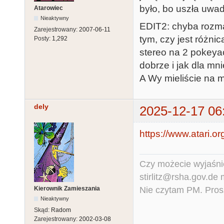
było, bo uszła uwa
Atarowiec
Nieaktywny
EDIT2: chyba rozma
Zarejestrowany:
2007-06-11
tym, czy jest różn
Posty:
1,292
stereo na 2 pokeya
dobrze i jak dla mni
A Wy mieliście na 
dely
2025-12-17 06
https://www.atari.o
Czy możecie wyjaśnić
stirlitz@rsha.gov.de
Nie czytam PM. Pros
Kierownik Zamieszania
Nieaktywny
Skąd:
Radom
Zarejestrowany:
2002-03-08