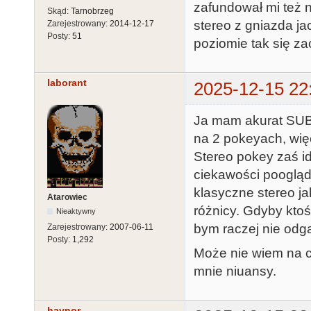
zafundował mi też 
Skąd:
Tarnobrzeg
stereo z gniazda ja
Zarejestrowany:
2014-12-17
Posty:
51
poziomie tak się z
laborant
2025-12-15 22
Ja mam akurat SUBC
na 2 pokeyach, wię
Stereo pokey zaś id
ciekawości poogląd
klasyczne stereo ja
Atarowiec
różnicy. Gdyby ktoś 
Nieaktywny
bym raczej nie odga
Zarejestrowany:
2007-06-11
Posty:
1,292
Może nie wiem na co
mnie niuansy.
haynor