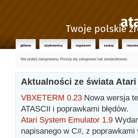
at
Twoje polskie źr
główna
użytkownicy
regulamin
szukaj
rejestr
Nie jesteś zalogowany.
Proszę się zalogować lub zarejestrować.
Aktualności ze świata Atari
VBXETERM 0.23
Nowa wersja t
ATASCII i poprawkami błędów.
Atari System Emulator 1.9
Wydano
napisanego w C#, z poprawkami w