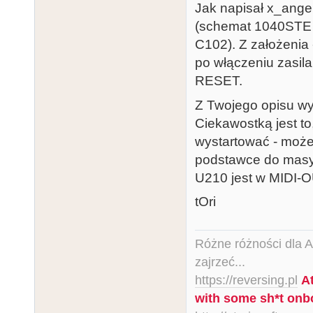
Jak napisał x_angel
(schemat 1040STE s
C102). Z założenia 
po włączeniu zasil
RESET.
Z Twojego opisu w
Ciekawostką jest t
wystartować - może
podstawce do masy
U210 jest w MIDI-OU
tOri
Różne różności dla Ata
zajrzeć...
https://reversing.pl
A
with some sh*t onb