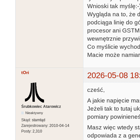
Wnioski tak myślę:-
Wygląda na to, że 
podciąga linię do gó
procesor ani GSTMC
wewnętrznie przywi
Co myślicie wychodz
Macie może namiary
tOri
2026-05-08 18
cześć,
A jakie napięcie m
Śrubkowiec Atarowicz
Jeżeli tak to tutaj 
Nieaktywny
pomiary powinieneś
Skąd:
stamtąd
Zarejestrowany:
2010-04-14
Masz więc wtedy st
Posty:
2,310
odpowiada z a gen