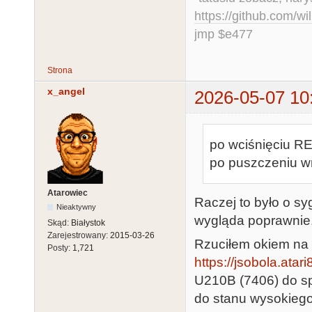
https://github.com/
jmp $e477
Strona
x_angel
2026-05-07 10
po wciśnięciu R
po puszczeniu w
Atarowiec
Raczej to było o sy
Nieaktywny
wygląda poprawnie
Skąd:
Białystok
Zarejestrowany:
2015-03-26
Rzuciłem okiem na
Posty:
1,721
https://jsobola.atar
U210B (7406) do sp
do stanu wysokiego