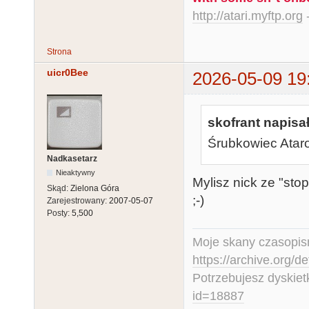
http://atari.myftp.org
-
Strona
uicr0Bee
2026-05-09 19
skofrant napisał
Śrubkowiec Atarow
Nadkasetarz
Nieaktywny
Mylisz nick ze "sto
Skąd:
Zielona Góra
;-)
Zarejestrowany:
2007-05-07
Posty:
5,500
Moje skany czasopism
https://archive.org/d
Potrzebujesz dyskiet
id=18887