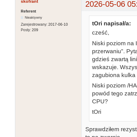
skofrant
2026-05-06 05
Referent
Nieaktywny
tOri napisał/a:
Zarejestrowany:
2017-06-10
Posty:
209
cześć,
Niski poziom na 
przerwaniu". Pyt
gdzieś zwartą li
wskazuje. Wszyst
zagubiona kulka 
Niski poziom /HA
powód tego zatr
CPU?
tOri
Sprawdziłem rezyst