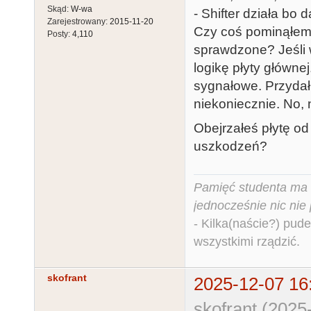
Skąd:
W-wa
- Shifter działa bo d
Zarejestrowany:
2015-11-20
Czy coś pominąłem?
Posty:
4,110
sprawdzone? Jeśli w
logikę płyty głównej
sygnałowe. Przydałb
niekoniecznie. No, n
Obejrzałeś płytę o
uszkodzeń?
Pamięć studenta ma c
jednocześnie nic nie
- Kilka(naście?) pude
wszystkimi rządzić.
skofrant
2025-12-07 16
skofrant (2025