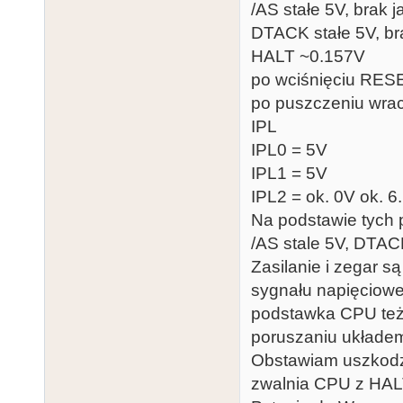
/AS stałe 5V, brak 
DTACK stałe 5V, br
HALT ~0.157V
po wciśnięciu RES
po puszczeniu wra
IPL
IPL0 = 5V
IPL1 = 5V
IPL2 = ok. 0V ok. 
Na podstawie tych 
/AS stale 5V, DTACK
Zasilanie i zegar 
sygnału napięcioweg
podstawka CPU też 
poruszaniu układe
Obstawiam uszkodz
zwalnia CPU z HALT i