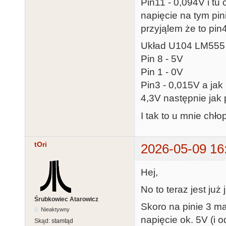
Pin11 - 0,094V i tu
napięcie na tym pin
przyjąlem że to pin
Układ U104 LM555
Pin 8 - 5V
Pin 1 - 0V
Pin3 - 0,015V a ja
4,3V następnie jak
I tak to u mnie chł
tOri
2026-05-09 16
Hej,
No to teraz jest już 
Śrubkowiec Atarowicz
Skoro na pinie 3 m
Nieaktywny
napięcie ok. 5V (i o
Skąd:
stamtąd