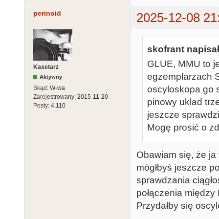
perinoid
2025-12-08 21
skofrant napisał
GLUE, MMU to je
Kasetarz
egzemplarzach S
Aktywny
oscyloskopa go 
Skąd:
W-wa
Zarejestrowany:
2015-11-20
pinowy uklad trz
Posty:
4,110
jeszcze sprawdz
Mogę prosić o zd
Obawiam się, że ja
mógłbyś jeszcze po
sprawdzania ciągło
połączenia między 
Przydałby się oscyl