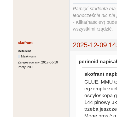
Pamięć studenta ma c
jednocześnie nic nie
- Kilka(naście?) pude
wszystkimi rządzić.
skofrant
2025-12-09 14
Referent
Nieaktywny
perinoid napisał
Zarejestrowany:
2017-06-10
Posty:
209
skofrant napi
GLUE, MMU to
egzemplarzach
oscyloskopa g
144 pinowy uk
trzeba jeszcz
Mogę prosić o 