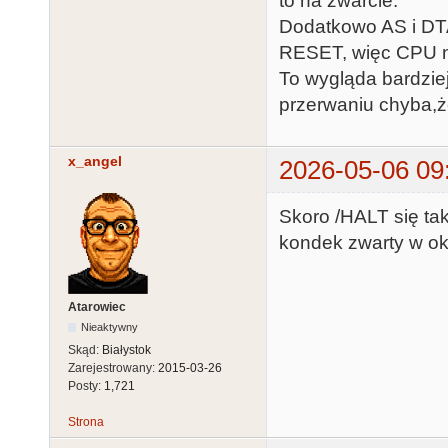
to na zwarcie.
Dodatkowo AS i DTA
RESET, więc CPU ni
To wygląda bardziej 
przerwaniu chyba,ż
x_angel
2026-05-06 09
Skoro /HALT się ta
kondek zwarty w oko
Atarowiec
Nieaktywny
Skąd:
Białystok
Zarejestrowany:
2015-03-26
Posty:
1,721
Strona