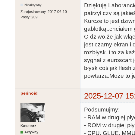
Dziękuję Laboranci
Nieaktywny
Zarejestrowany:
2017-06-10
patrzył czy są jakie
Posty:
209
Kurcze to jest dziwn
gablotką..chciałem 
O dziwo,że jak włąc
jest czarny ekran i
rozbłysk..i to za k
sygnał z euroscart 
błysk coś jak flesh 
powtarza.Może to je
perinoid
2025-12-07 15
Podsumujmy:
- RAM w drugiej płyc
- ROM w drugiej pły
Kasetarz
- CPU, GLUE, MMU - 
Aktywny