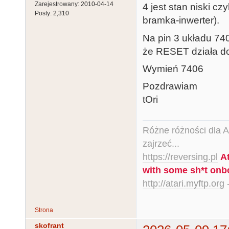
Zarejestrowany:
2010-04-14
4 jest stan niski cz
Posty:
2,310
bramka-inwerter).
Na pin 3 układu 740
że RESET działa d
Wymień 7406
Pozdrawiam
tOri
Różne różności dla Ata
zajrzeć...
https://reversing.pl
A
with some sh*t onb
http://atari.myftp.org
-
Strona
skofrant