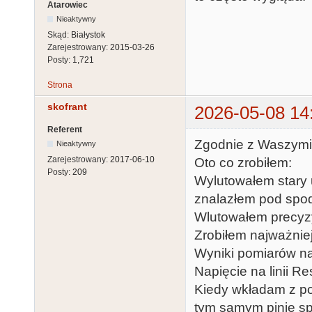
Atarowiec
Nieaktywny
Skąd:
Białystok
Zarejestrowany:
2015-03-26
Posty:
1,721
Strona
skofrant
2026-05-08 14
Referent
Zgodnie z Waszymi 
Nieaktywny
Zarejestrowany:
2017-06-10
Oto co zrobiłem:
Posty:
209
Wylutowałem stary u
znalazłem pod spod
Wlutowałem precyz
Zrobiłem najważnie
Wyniki pomiarów na
Napięcie na linii Re
Kiedy wkładam z po
tym samym pinie s