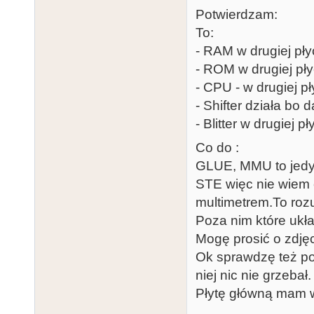
Potwierdzam:
To:
- RAM w drugiej płyc
- ROM w drugiej pły
- CPU - w drugiej pł
- Shifter działa bo d
- Blitter w drugiej pł
Co do :
GLUE, MMU to jedy
STE więc nie wiem 
multimetrem.To roz
Poza nim które ukł
Mogę prosić o zdjęc
Ok sprawdzę też po
niej nic nie grzebał.
Płytę główną mam w