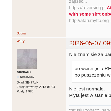
zajrzeć...
https://reversing.pl
A
with some sh*t onb
http://atari.myftp.org
-
Strona
willy
2026-05-07 09
Nie znam sie za bar
po wciśnięciu R
Atarowiec
po puszczeniu w
Nieaktywny
Skąd:
$E477.dk
Zarejestrowany:
2013-01-04
Nie jest normale.
Posty:
1,986
Plyta jest w stanie
"tatusiu zobacz, nar