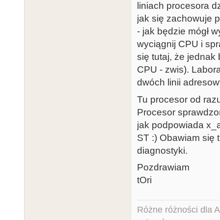
liniach procesora dz
jak się zachowuje p
- jak będzie mógł 
wyciągnij CPU i sp
się tutaj, że jedna
CPU - zwis). Labora
dwóch linii adresowy
Tu procesor od razu
Procesor sprawdzon
jak podpowiada x_a
ST :) Obawiam się tu
diagnostyki.
Pozdrawiam
tOri
Różne różności dla Ata