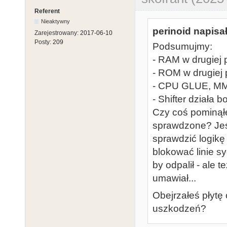
Referent
Nieaktywny
perinoid napisał
Zarejestrowany:
2017-06-10
Posty:
209
Podsumujmy:
- RAM w drugiej p
- ROM w drugiej p
- CPU GLUE, MMU 
- Shifter działa b
Czy coś pominąłe
sprawdzone? Jeśl
sprawdzić logikę 
blokować linie s
by odpalił - ale t
umawiał...
Obejrzałeś płytę
uszkodzeń?