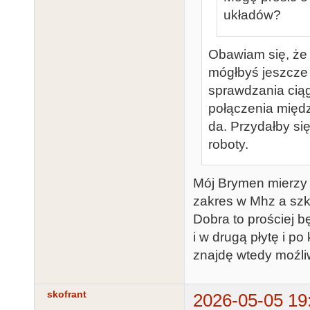
układów?
Obawiam się, że 
mógłbyś jeszcze
sprawdzania cią
połączenia międz
da. Przydałby się
roboty.
Mój Brymen mierzy j
zakres w Mhz a sz
Dobra to prościej b
i w drugą płytę i po
znajdę wtedy moźl
skofrant
2026-05-05 19