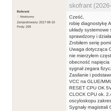
skofrant (2026
Referent
Cześć,
Nieaktywny
Zarejestrowany:
2017-06-10
robię diagnostykę A
Posty:
209
układy systemowe 
sprawdzony i dział
Zrobiłem serię po
Uwaga dotycząca
nie mierzyłem częst
obecność napięcia
sygnał zegara fizyc
Zasilanie i podsta
VCC na GLUE/MMU 
RESET CPU OK 5V p
CLOCK CPU ok. 2.4V
oscyloskopu zakre
Sygnały magistrali