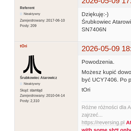
2026-05-09 17
Referent
Dziękuję:-)
Nieaktywny
Zarejestrowany:
2017-06-10
Śrubkowiec Atarowi
Posty:
209
SN7406N
tOri
2026-05-09 18
Powodzenia.
Możesz kupić dowo
Śrubkowiec Atarowicz
być UCY7406. Po pr
Nieaktywny
tOri
Skąd:
stamtąd
Zarejestrowany:
2010-04-14
Posty:
2,310
Różne różności dla Ata
zajrzeć...
https://reversing.pl
A
with some sh*t onb