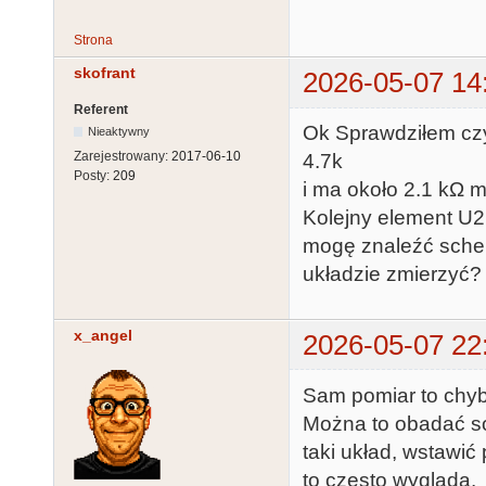
Strona
skofrant
2026-05-07 14
Referent
Ok Sprawdziłem czy
Nieaktywny
Zarejestrowany:
2017-06-10
4.7k
Posty:
209
i ma około 2.1 kΩ 
Kolejny element U2
mogę znaleźć schem
układzie zmierzyć?
x_angel
2026-05-07 22
Sam pomiar to chyb
Można to obadać so
taki układ, wstawić
to często wygląda.