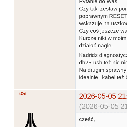
Pytanie do Was
Czy taki zestaw po
poprawnym RESET 
wskazuje na uszk
Czy coś jeszcze w
Kurcze nikt w moim 
działać nagle.
Kadridz diagnostycz
db25-usb też nic nie
Na drugim sprawnym
idealnie i kabel też
tOri
2026-05-05 21
(2026-05-05 21
cześć,