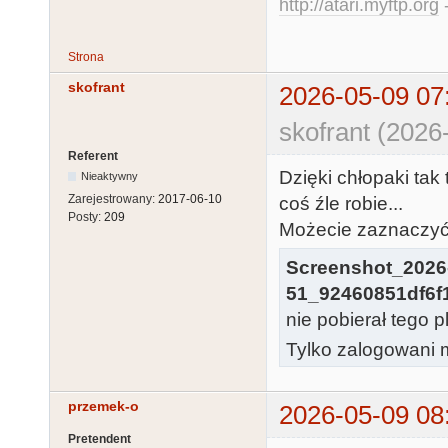
http://atari.myftp.org
-
Strona
skofrant
2026-05-09 07
skofrant (2026
Referent
Dzięki chłopaki tak
Nieaktywny
Zarejestrowany:
2017-06-10
coś źle robie...
Posty:
209
Możecie zaznaczyć k
Screenshot_2026-
51_92460851df6f
nie pobierał tego p
Tylko zalogowani m
przemek-o
2026-05-09 08
Pretendent