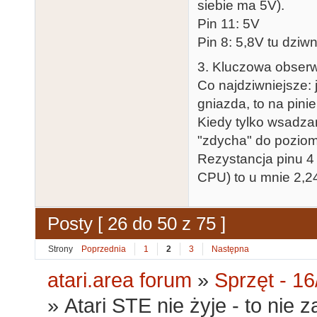
siebie ma 5V).
Pin 11: 5V
Pin 8: 5,8V tu dziw
3. Kluczowa obser
Co najdziwniejsze:
gniazda, to na pini
Kiedy tylko wsadza
"zdycha" do poziom
Rezystancja pinu 4
CPU) to u mnie 2,2
Posty [ 26 do 50 z 75 ]
Strony
Poprzednia
1
2
3
Następna
atari.area forum
»
Sprzęt - 16
»
Atari STE nie żyje - to nie z