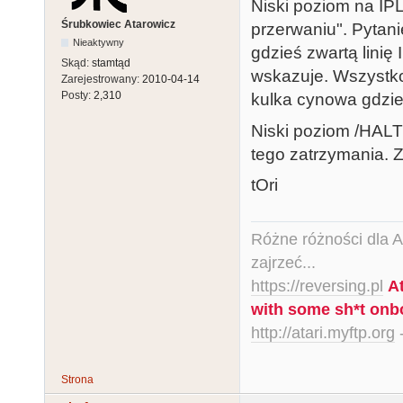
Niski poziom na IP
Śrubkowiec Atarowicz
przerwaniu". Pytan
Nieaktywny
gdzieś zwartą linię
Skąd:
stamtąd
wskazuje. Wszystko
Zarejestrowany:
2010-04-14
Posty:
2,310
kulka cynowa gdzieś
Niski poziom /HALT 
tego zatrzymania.
tOri
Różne różności dla Ata
zajrzeć...
https://reversing.pl
A
with some sh*t onb
http://atari.myftp.org
-
Strona