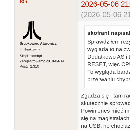
tOri
2026-05-06 21
(2026-05-06 21
skofrant napisał
Sprawdziłem rez
Śrubkowiec Atarowicz
wygląda to na zw
Nieaktywny
Dodatkowo AS i D
Skąd:
stamtąd
Zarejestrowany:
2010-04-14
RESET, więc CPU
Posty:
2,310
To wygląda bardzi
przerwaniu chyba
Zgadza się - tam ra
skutecznie sprowadz
Powinieneś mieć m
się na magistralach
na USB, no chociaż