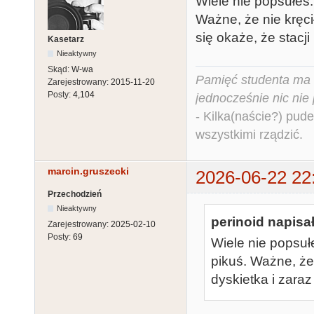
Wiele nie popsułeś.
Ważne, że nie kręci
się okaże, że stacji 
Kasetarz
Nieaktywny
Skąd:
W-wa
Pamięć studenta ma c
Zarejestrowany:
2015-11-20
Posty:
4,104
jednocześnie nic nie
- Kilka(naście?) pude
wszystkimi rządzić.
marcin.gruszecki
2026-06-22 22
Przechodzień
Nieaktywny
perinoid napisał
Zarejestrowany:
2025-02-10
Posty:
69
Wiele nie popsuł
pikuś. Ważne, że
dyskietka i zaraz 