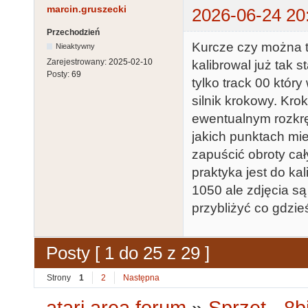
marcin.gruszecki
2026-06-24 20
Przechodzień
Kurcze czy można t
Nieaktywny
Zarejestrowany:
2025-02-10
kalibrowal już tak 
Posty:
69
tylko track 00 któr
silnik krokowy. Kr
ewentualnym rozkrę
jakich punktach mi
zapuścić obroty cał
praktyka jest do kal
1050 ale zdjęcia są
przybliżyć co gdzie
Posty [ 1 do 25 z 29 ]
Strony
1
2
Następna
atari.area forum
»
Sprzęt - 8bi