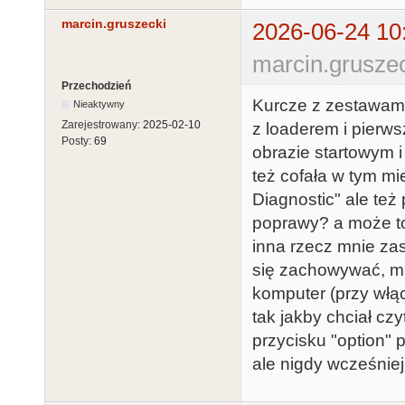
marcin.gruszecki
2026-06-24 10
marcin.gruszec
Przechodzień
Kurcze z zestawami
Nieaktywny
Zarejestrowany:
2025-02-10
z loaderem i pierws
Posty:
69
obrazie startowym i
też cofała w tym mi
Diagnostic" ale też 
poprawy? a może to
inna rzecz mnie za
się zachowywać, mi
komputer (przy włąc
tak jakby chciał czy
przycisku "option" 
ale nigdy wcześniej