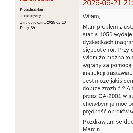
marcin.gruszecki
2026-06-21 21
Przechodzień
Witam,
Nieaktywny
Zarejestrowany:
2025-02-10
Mam problem z usta
Posty:
69
stacja 1050 wydaje 
dyskietkach (nagra
sięboot error. Przy
Wiem że można ten 
wgrany za pomocą n
instrukcji trastawia
Jest moze jakiś sen
dobrze zrozbić ? A
przez CA-2001 w su
chciałbym je móc od
prędkość obrotów w
Pozdrawiam serdec
Marcin