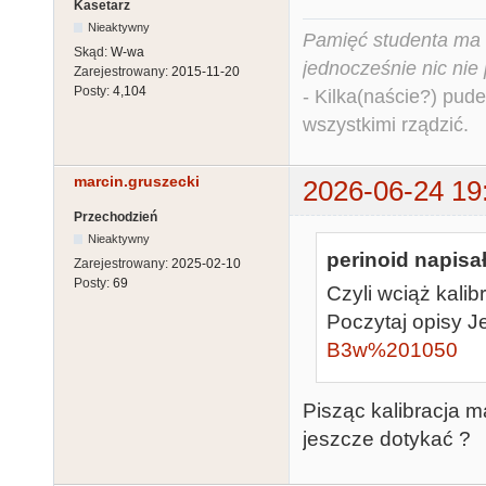
Kasetarz
Nieaktywny
Pamięć studenta ma c
Skąd:
W-wa
jednocześnie nic nie
Zarejestrowany:
2015-11-20
Posty:
4,104
- Kilka(naście?) pude
wszystkimi rządzić.
marcin.gruszecki
2026-06-24 19
Przechodzień
Nieaktywny
perinoid napisał
Zarejestrowany:
2025-02-10
Posty:
69
Czyli wciąż kali
Poczytaj opisy J
B3w%201050
Pisząc kalibracja 
jeszcze dotykać ?