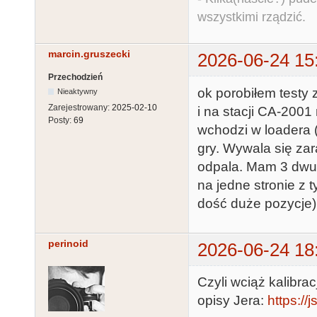
wszystkimi rządzić.
marcin.gruszecki
2026-06-24 15
Przechodzień
ok porobiłem testy 
Nieaktywny
Zarejestrowany:
2025-02-10
i na stacji CA-200
Posty:
69
wchodzi w loadera (
gry. Wywala się zar
odpala. Mam 3 dwust
na jedne stronie z 
dość duże pozycje)
perinoid
2026-06-24 18
Czyli wciąż kalibra
opisy Jera:
https:/