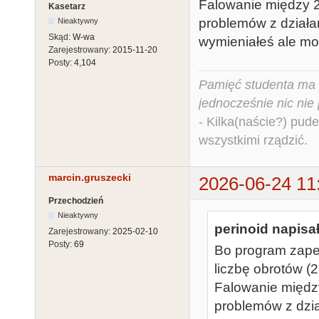
Falowanie między 2
Kasetarz
problemów z działa
Nieaktywny
Skąd:
W-wa
wymieniałeś ale moż
Zarejestrowany:
2015-11-20
Posty:
4,104
Pamięć studenta ma c
jednocześnie nic nie
- Kilka(naście?) pude
wszystkimi rządzić.
marcin.gruszecki
2026-06-24 11
Przechodzień
Nieaktywny
perinoid napisał
Zarejestrowany:
2025-02-10
Posty:
69
Bo program zape
liczbę obrotów (
Falowanie między
problemów z dzi