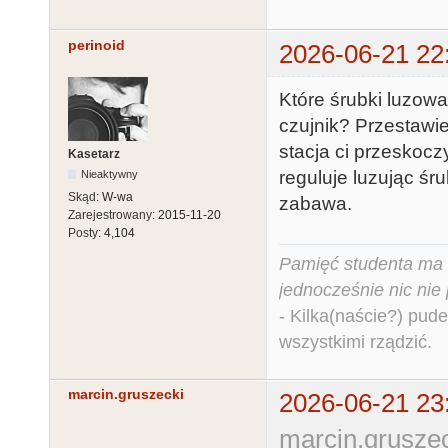
perinoid
2026-06-21 22
Które śrubki luzow
czujnik? Przestawi
stacja ci przeskocz
Kasetarz
reguluje luzując śru
Nieaktywny
Skąd:
W-wa
zabawa.
Zarejestrowany:
2015-11-20
Posty:
4,104
Pamięć studenta ma c
jednocześnie nic nie
- Kilka(naście?) pude
wszystkimi rządzić.
marcin.gruszecki
2026-06-21 23
marcin.gruszec