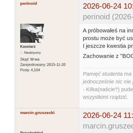
perinoid
2026-06-24 10
perinoid (2026
A próbowałeś na inne
prostu może być u
I jeszcze kwestia p
Kasetarz
Nieaktywny
Zachowanie z "BO
Skąd:
W-wa
Zarejestrowany:
2015-11-20
Posty:
4,104
Pamięć studenta ma c
jednocześnie nic nie
- Kilka(naście?) pude
wszystkimi rządzić.
marcin.gruszecki
2026-06-24 11
marcin.gruszec