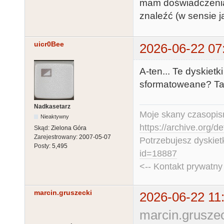
mam doświadczenia 
znaleźć (w sensie j
uicr0Bee
2026-06-22 07
A-ten... Te dyskiet
sformatoweane? Tak
Nadkasetarz
Moje skany czasopism
Nieaktywny
https://archive.org/d
Skąd:
Zielona Góra
Zarejestrowany:
2007-05-07
Potrzebujesz dyskiet
Posty:
5,495
id=18887
<-- Kontakt prywatn
marcin.gruszecki
2026-06-22 11
marcin.gruszec