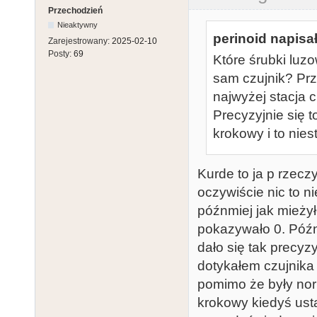
Przechodzień
Nieaktywny
perinoid napisał
Zarejestrowany:
2025-02-10
Posty:
69
Które śrubki luz
sam czujnik? Prz
najwyżej stacja c
Precyzyjnie się t
krokowy i to nies
Kurde to ja p rzecz
oczywiście nic to n
późnmiej jak mieżył
pokazywało 0. Późni
dało się tak precy
dotykałem czujnika 
pomimo że były norm
krokowy kiedyś usta