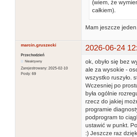
(wiem, że wymien
całkiem).
Mam jeszcze jeden.
marcin.gruszecki
2026-06-24 12
Przechodzień
ok, obyło się bez w
Nieaktywny
Zarejestrowany:
2025-02-10
ale za wysokie - os
Posty:
69
wszystko ruszyło. s
Wczesniej po prostu
była ogólnie rozreg
rzecz do jakiej moż
programie diagnos
podprogram to ciągl
ustawić w punkt. Po
:) Jeszcze raz dzię