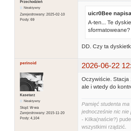
Przechodzień
Nieaktywny
uicr0Bee napisa
Zarejestrowany:
2025-02-10
Posty:
69
A-ten... Te dyski
sformatoweane? 
DD. Czy ta dyskietk
perinoid
2026-06-22 12
Oczywiście. Stacja
ale i wtedy do kont
Kasetarz
Nieaktywny
Pamięć studenta ma c
Skąd:
W-wa
jednocześnie nic nie
Zarejestrowany:
2015-11-20
Posty:
4,104
- Kilka(naście?) pude
wszystkimi rządzić.