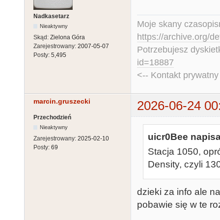
Nadkasetarz
Moje skany czasopism
Nieaktywny
https://archive.org/d
Skąd:
Zielona Góra
Zarejestrowany:
2007-05-07
Potrzebujesz dyskiet
Posty:
5,495
id=18887
<-- Kontakt prywatn
marcin.gruszecki
2026-06-24 00
Przechodzień
Nieaktywny
uicr0Bee napisa
Zarejestrowany:
2025-02-10
Posty:
69
Stacja 1050, opr
Density, czyli 1
dzieki za info ale 
pobawie się w te ro