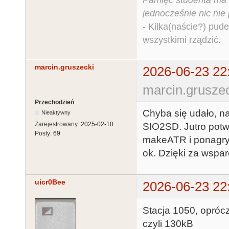
Pamięć studenta ma c
jednocześnie nic nie
- Kilka(naście?) pude
wszystkimi rządzić.
marcin.gruszecki
2026-06-23 22
marcin.gruszec
Przechodzień
Chyba się udało, na
Nieaktywny
Zarejestrowany:
2025-02-10
SIO2SD. Jutro potw
Posty:
69
makeATR i ponagryw
ok. Dzięki za wspar
uicr0Bee
2026-06-23 22
Stacja 1050, opróc
czyli 130kB