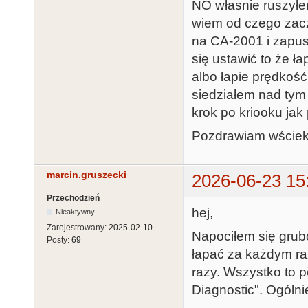
NO własnie ruszyłem
wiem od czego zacz
na CA-2001 i zapus
się ustawić to że łap
albo łapie prędkość 
siedziałem nad tym 
krok po kriooku jak
Pozdrawiam wściekł
marcin.gruszecki
2026-06-23 15
Przechodzień
hej,
Nieaktywny
Zarejestrowany:
2025-02-10
Napociłem się grubo
Posty:
69
łapać za każdym raz
razy. Wszystko to 
Diagnostic". Ogólni