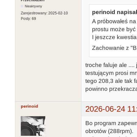
Przechodzień
Nieaktywny
perinoid napisał
Zarejestrowany:
2025-02-10
Posty:
69
A próbowałeś na i
prostu może być
I jeszcze kwesti
Zachowanie z "
troche faluje ale .
testującym prosi mn
tego 208,3 ale tak 
powinno przekracz
perinoid
2026-06-24 11
Bo program zapewne
obrotów (288rpm).