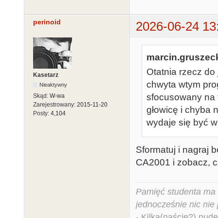
perinoid
2026-06-24 13
marcin.gruszeck
Otatnia rzecz do 
Kasetarz
chwyta wtym pro
Nieaktywny
sfocusowany na 
Skąd:
W-wa
Zarejestrowany:
2015-11-20
głowicę i chyba 
Posty:
4,104
wydaje się być w 
Sformatuj i nagraj b
CA2001 i zobacz, c
Pamięć studenta ma c
jednocześnie nic nie
- Kilka(naście?) pude