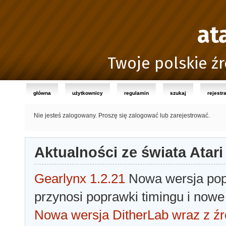
at
Twoje polskie źr
główna
użytkownicy
regulamin
szukaj
rejestr
Nie jesteś zalogowany.
Proszę się zalogować lub zarejestrować.
Aktualności ze świata Atari
Gearlynx 1.2.21
Nowa wersja popu
przynosi poprawki timingu i nowe
Nowa wersja DitherLab wraz z źr