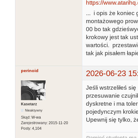
https://www.atarihq
... i opis że konie
montażowego prowad
00 bo tak gdzieśwy
krokowy jest tak us
wartości. przestawi
tak jak pisałem łapi
perinoid
2026-06-23 15
Jeśli wstrzeliłeś si
przesuwanie czujnik
dyskretne i ma tole
Kasetarz
pojedynczym krokie
Nieaktywny
Skąd:
W-wa
Upewnij się tylko, ż
Zarejestrowany:
2015-11-20
Posty:
4,104