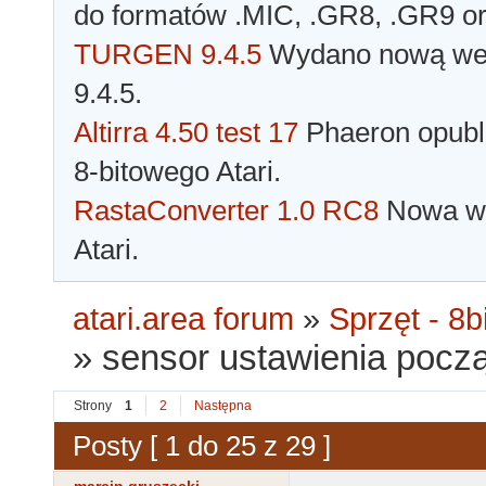
do formatów .MIC, .GR8, .GR9 o
TURGEN 9.4.5
Wydano nową wer
9.4.5.
Altirra 4.50 test 17
Phaeron opubli
8-bitowego Atari.
RastaConverter 1.0 RC8
Nowa wer
Atari.
atari.area forum
»
Sprzęt - 8bi
»
sensor ustawienia pocz
Strony
1
2
Następna
Posty [ 1 do 25 z 29 ]