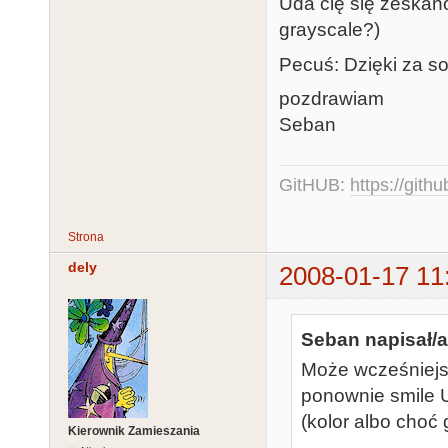
Uda cię się zeskano
grayscale?)
Pecuś: Dzięki za so
pozdrawiam
Seban
GitHUB:
https://gith
Strona
dely
2008-01-17 11
Seban napisał/a
Może wcześniejsz
ponownie smile U
(kolor albo choć
Kierownik Zamieszania