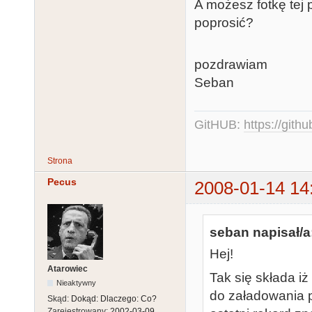
A możesz fotkę tej pł
poprosić?
pozdrawiam
Seban
GitHUB:
https://gith
Strona
Pecus
2008-01-14 14
seban napisał/a
Hej!
Atarowiec
Tak się składa iż
Nieaktywny
do załadowania 
Skąd:
Dokąd: Dlaczego: Co?
Zarejestrowany:
2002-03-09