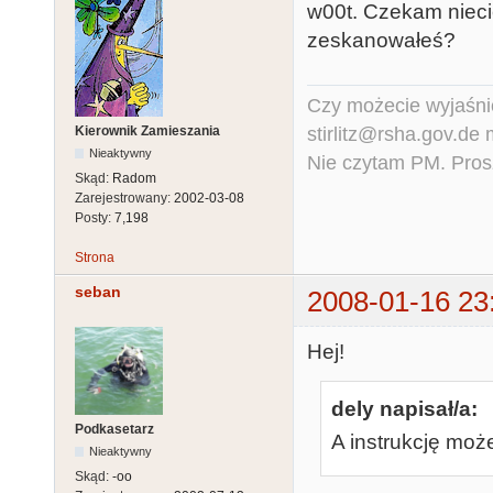
w00t. Czekam niecie
zeskanowałeś?
Czy możecie wyjaśnić
stirlitz@rsha.gov.de
Kierownik Zamieszania
Nieaktywny
Nie czytam PM. Pros
Skąd:
Radom
Zarejestrowany:
2002-03-08
Posty:
7,198
Strona
seban
2008-01-16 23
Hej!
dely napisał/a:
Podkasetarz
A instrukcję mo
Nieaktywny
Skąd:
-oo