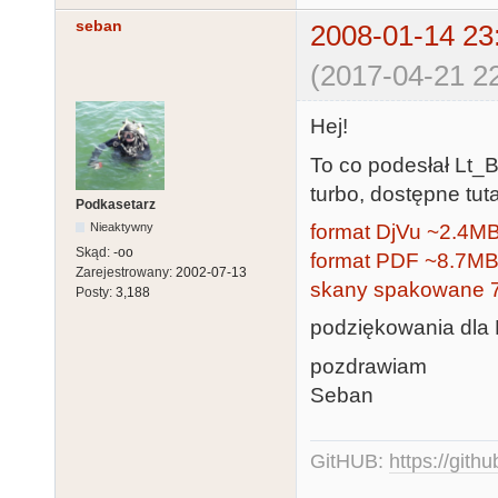
seban
2008-01-14 23
(2017-04-21 22
Hej!
To co podesłał Lt_B
turbo, dostępne tuta
Podkasetarz
format DjVu ~2.4M
Nieaktywny
Skąd:
-oo
format PDF ~8.7M
Zarejestrowany:
2002-07-13
skany spakowane 
Posty:
3,188
podziękowania dla L
pozdrawiam
Seban
GitHUB:
https://gith