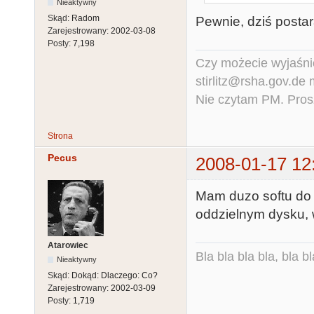
Nieaktywny
Skąd:
Radom
Pewnie, dziś postar
Zarejestrowany:
2002-03-08
Posty:
7,198
Czy możecie wyjaśnić
stirlitz@rsha.gov.de
Nie czytam PM. Pros
Strona
Pecus
2008-01-17 12
Mam duzo softu do 
oddzielnym dysku, w
Atarowiec
Bla bla bla bla, bla bl
Nieaktywny
Skąd:
Dokąd: Dlaczego: Co?
Zarejestrowany:
2002-03-09
Posty:
1,719