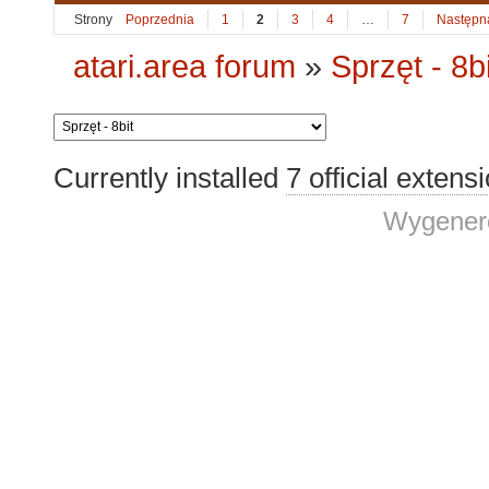
Strony
Poprzednia
1
2
3
4
…
7
Następn
atari.area forum
»
Sprzęt - 8bi
Currently installed
7 official extens
Wygenero