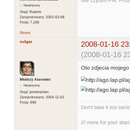
Nie czytam PM. Pros
Nieaktywny
Skąd:
Radom
Zarejestrowany:
2002-03-08
Posty:
7,198
Strona
vulgar
2008-01-16 23
(2008-01-16 23
Oto zdjecia mojeg
Młodszy Atarowiec
Nieaktywny
Skąd:
pomeranien
Zarejestrowany:
2004-11-02
Posty:
696
Don't take it too seri
/// more for your atari 