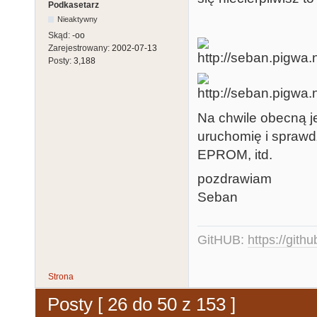
Podkasetarz
Nieaktywny
Skąd:
-oo
Zarejestrowany:
2002-07-13
Posty:
3,188
Na chwile obecną j
uruchomię i sprawd
EPROM, itd.
pozdrawiam
Seban
GitHUB:
https://gith
Strona
Posty [ 26 do 50 z 153 ]