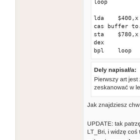
loop

lda    $400,x
cas buffer to.
sta    $780,x
dex

bpl    loop
Dely napisał/a:
Pierwszy art jest
zeskanować w lep
Jak znajdziesz chwil
UPDATE: tak patrz
LT_Bri, i widzę coś 