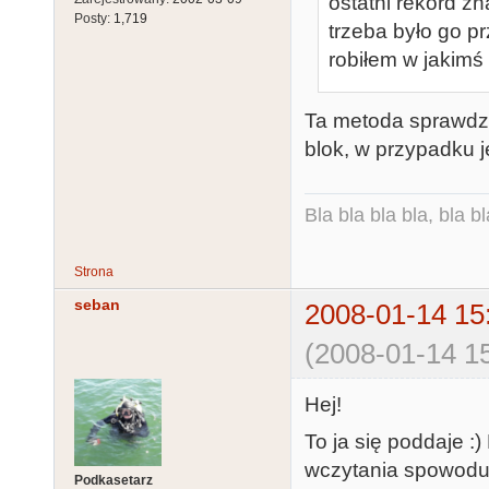
ostatni rekord zn
Posty:
1,719
trzeba było go p
robiłem w jakimś
Ta metoda sprawdzi
blok, w przypadku j
Bla bla bla bla, bla bl
Strona
seban
2008-01-14 15
(2008-01-14 15
Hej!
To ja się poddaje :
wczytania spowoduj
Podkasetarz