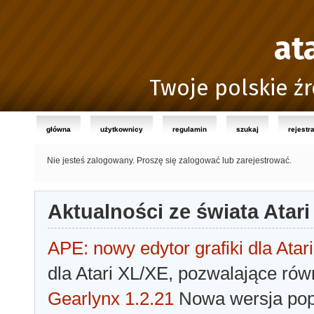
at
Twoje polskie źr
główna
użytkownicy
regulamin
szukaj
rejestr
Nie jesteś zalogowany.
Proszę się zalogować lub zarejestrować.
Aktualności ze świata Atari
APE: nowy edytor grafiki dla Atari
dla Atari XL/XE, pozwalające rów
Gearlynx 1.2.21
Nowa wersja popu