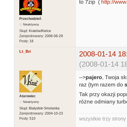
to 7zip (
http://www
Przechodzień
Nieaktywny
Skąd:
Kraków/Kielce
Zarejestrowany:
2006-06-29
Posty:
18
Lt_Bri
2008-01-14 18
(2008-01-14 18
-->
pajero
, Twoja s
raz (tym razem do
Tak przy okazji pop
Atarowiec
różne odmiany turbo 
Nieaktywny
Skąd:
Białystok-Smolanka
Zarejestrowany:
2004-10-23
wszystkie trzy strony
Posty:
510