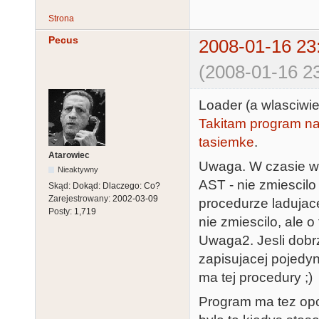
Strona
Pecus
2008-01-16 23
(2008-01-16 23
Loader (a wlasciwie
Takitam program na
tasiemke
.
Atarowiec
Uwaga. W czasie wc
Nieaktywny
AST - nie zmiescil
Skąd:
Dokąd: Dlaczego: Co?
Zarejestrowany:
2002-03-09
procedurze ladujace
Posty:
1,719
nie zmiescilo, ale o
Uwaga2. Jesli dob
zapisujacej pojedy
ma tej procedury ;)
Program ma tez opc