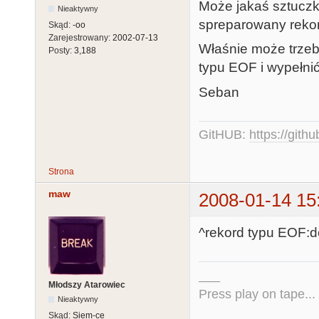
Może jakaś sztucz
Nieaktywny
spreparowany rekor
Skąd:
-oo
Zarejestrowany:
2002-07-13
Właśnie może trzeba
Posty:
3,188
typu EOF i wypełni
Seban
GitHUB:
https://gith
Strona
maw
2008-01-14 15
^rekord typu EOF:do
___
Młodszy Atarowiec
Press play on tape...
Nieaktywny
Skąd:
Siem-ce