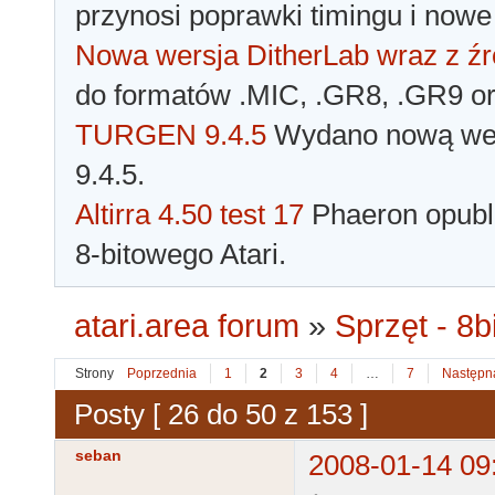
przynosi poprawki timingu i nowe
Nowa wersja DitherLab wraz z źr
do formatów .MIC, .GR8, .GR9 o
TURGEN 9.4.5
Wydano nową wer
9.4.5.
Altirra 4.50 test 17
Phaeron opubli
8-bitowego Atari.
atari.area forum
»
Sprzęt - 8bi
Strony
Poprzednia
1
2
3
4
…
7
Następn
Posty [ 26 do 50 z 153 ]
seban
2008-01-14 09