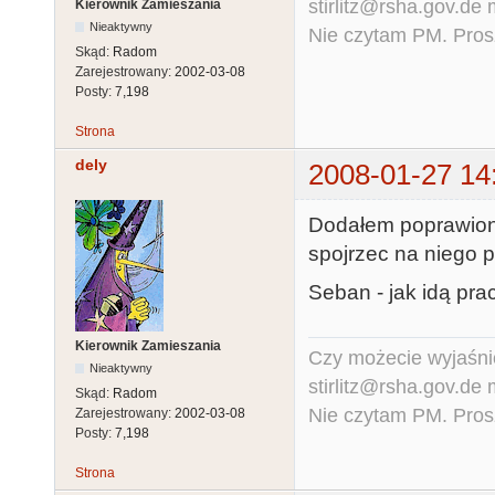
stirlitz@rsha.gov.de
Kierownik Zamieszania
Nieaktywny
Nie czytam PM. Pros
Skąd:
Radom
Zarejestrowany:
2002-03-08
Posty:
7,198
Strona
dely
2008-01-27 14
Dodałem poprawiony
spojrzec na niego 
Seban - jak idą pr
Kierownik Zamieszania
Czy możecie wyjaśnić
Nieaktywny
stirlitz@rsha.gov.de
Skąd:
Radom
Nie czytam PM. Pros
Zarejestrowany:
2002-03-08
Posty:
7,198
Strona