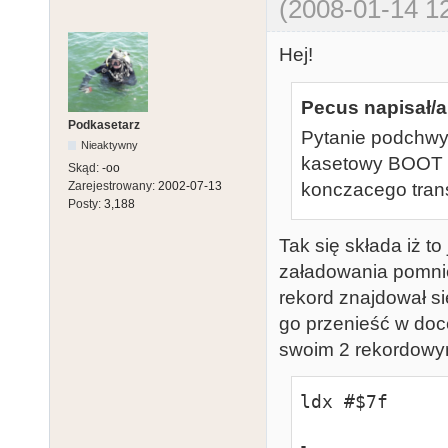
(2008-01-14 12
Hej!
Pecus napisał/a
Podkasetarz
Pytanie podchwyt
Nieaktywny
kasetowy BOOT z
Skąd:
-oo
konczacego tra
Zarejestrowany:
2002-07-13
Posty:
3,188
Tak się składa iż t
załadowania pomnie
rekord znajdował si
go przenieść w doc
swoim 2 rekordowym
ldx #$7f
