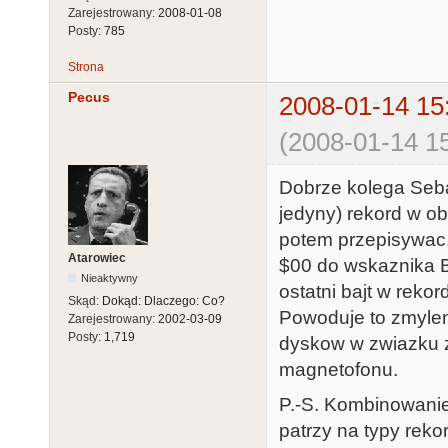
Zarejestrowany:
2008-01-08
Posty:
785
Strona
Pecus
2008-01-14 15
(2008-01-14 15
Dobrze kolega Seban
jedyny) rekord w o
potem przepisywac,
Atarowiec
$00 do wskaznika
Nieaktywny
ostatni bajt w rekor
Skąd:
Dokąd: Dlaczego: Co?
Powoduje to zmyleni
Zarejestrowany:
2002-03-09
Posty:
1,719
dyskow w zwiazku 
magnetofonu.
P.-S. Kombinowanie
patrzy na typy rekor