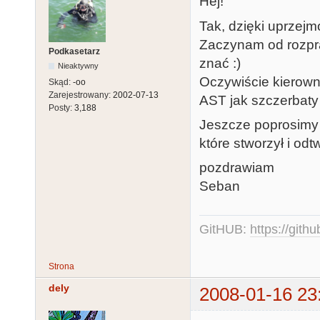
Hej!
Tak, dzięki uprzejm
Zaczynam od rozpra
Podkasetarz
znać :)
Nieaktywny
Oczywiście kierowni
Skąd:
-oo
Zarejestrowany:
2002-07-13
AST jak szczerbaty 
Posty:
3,188
Jeszcze poprosimy 
które stworzył i od
pozdrawiam
Seban
GitHUB:
https://gith
Strona
dely
2008-01-16 23