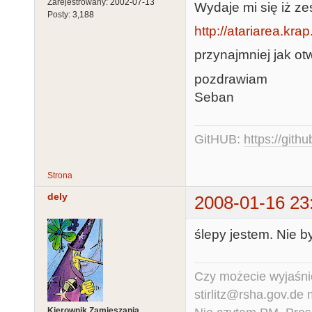
Zarejestrowany:
2002-07-13
Wydaje mi się iż zes
Posty:
3,188
http://atariarea.kra
przynajmniej jak otw
pozdrawiam
Seban
GitHUB:
https://gith
Strona
dely
2008-01-16 23
ślepy jestem. Nie by
Czy możecie wyjaśnić
stirlitz@rsha.gov.de
Kierownik Zamieszania