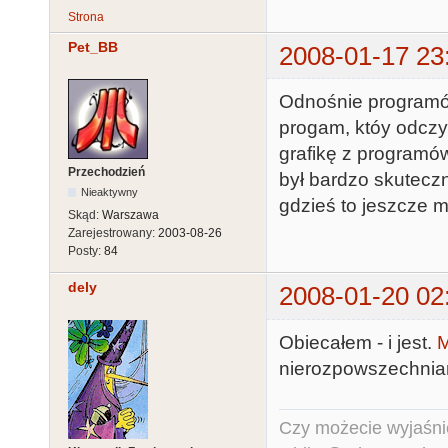
Strona
Pet_BB
2008-01-17 23
Odnośnie programów
progam, któy odcz
grafikę z programó
Przechodzień
był bardzo skuteczn
Nieaktywny
gdzieś to jeszcze 
Skąd:
Warszawa
Zarejestrowany:
2003-08-26
Posty:
84
dely
2008-01-20 02
Obiecałem - i jest.
M
nierozpowszechnia
Czy możecie wyjaśnić