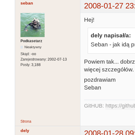
seban
2008-01-27 23
Hej!
dely napisał/a:
Podkasetarz
Seban - jak idą 
Nieaktywny
Skąd:
-oo
Zarejestrowany:
2002-07-13
Powiem tak... dobrz
Posty:
3,188
więcej szczegółów.
pozdrawiam
Seban
GitHUB:
https://gith
Strona
dely
2008-01-28 09