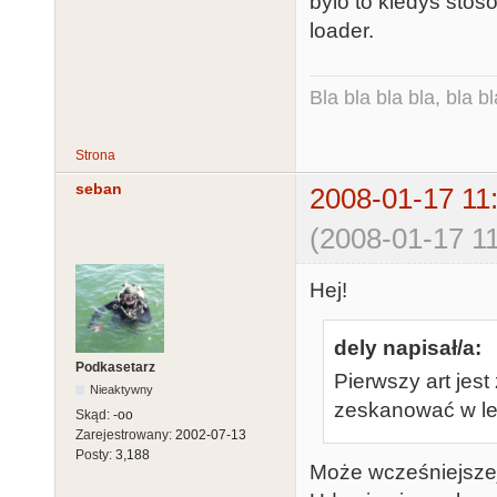
bylo to kiedys sto
loader.
Bla bla bla bla, bla bl
Strona
seban
2008-01-17 11
(2008-01-17 11
Hej!
dely napisał/a:
Podkasetarz
Pierwszy art jest
Nieaktywny
zeskanować w lep
Skąd:
-oo
Zarejestrowany:
2002-07-13
Posty:
3,188
Może wcześniejszej