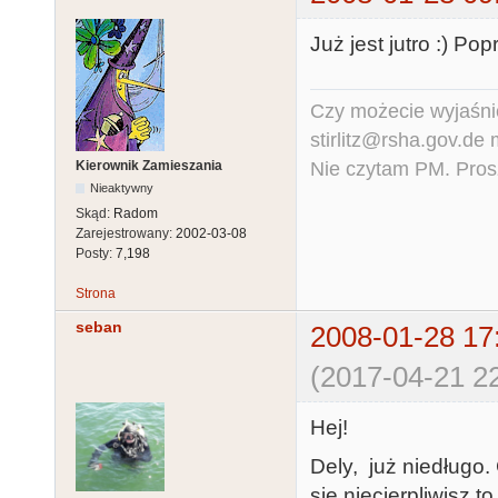
Już jest jutro :) Po
Czy możecie wyjaśnić
stirlitz@rsha.gov.de
Nie czytam PM. Pros
Kierownik Zamieszania
Nieaktywny
Skąd:
Radom
Zarejestrowany:
2002-03-08
Posty:
7,198
Strona
seban
2008-01-28 17
(2017-04-21 22
Hej!
Dely, już niedługo.
się niecierpliwisz t