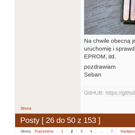
Na chwile obecną j
uruchomię i sprawd
EPROM, itd.
pozdrawiam
Seban
GitHUB:
https://gith
Strona
Posty [ 26 do 50 z 153 ]
Strony
Poprzednia
1
2
3
4
…
7
Następn