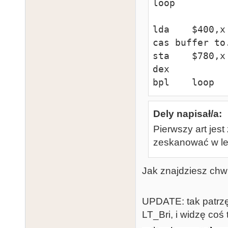
loop

lda    $400,x
cas buffer to.
sta    $780,x
dex

bpl    loop
Dely napisał/a:
Pierwszy art jest
zeskanować w lep
Jak znajdziesz chwil
UPDATE: tak patrz
LT_Bri, i widzę coś 