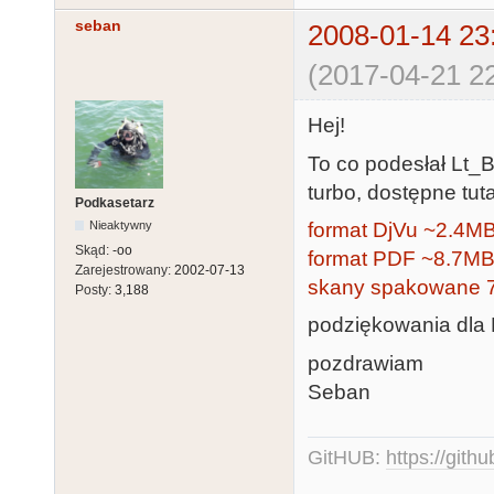
seban
2008-01-14 23
(2017-04-21 22
Hej!
To co podesłał Lt_B
turbo, dostępne tuta
Podkasetarz
format DjVu ~2.4M
Nieaktywny
Skąd:
-oo
format PDF ~8.7M
Zarejestrowany:
2002-07-13
skany spakowane 
Posty:
3,188
podziękowania dla L
pozdrawiam
Seban
GitHUB:
https://gith