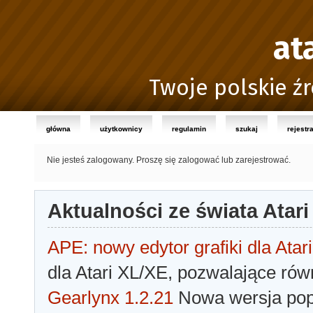
at
Twoje polskie źr
główna
użytkownicy
regulamin
szukaj
rejestr
Nie jesteś zalogowany.
Proszę się zalogować lub zarejestrować.
Aktualności ze świata Atari
APE: nowy edytor grafiki dla Atari
dla Atari XL/XE, pozwalające rów
Gearlynx 1.2.21
Nowa wersja popu