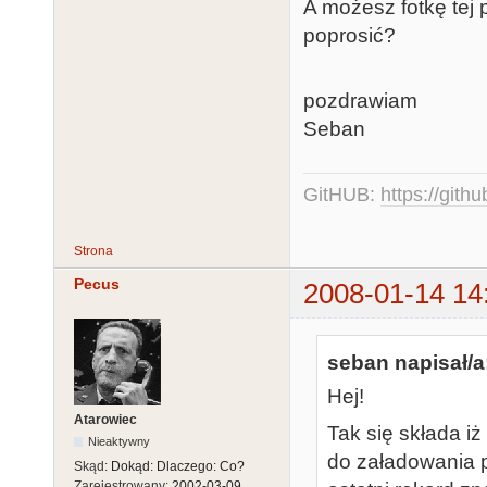
A możesz fotkę tej pł
poprosić?
pozdrawiam
Seban
GitHUB:
https://gith
Strona
Pecus
2008-01-14 14
seban napisał/a
Hej!
Atarowiec
Tak się składa iż
Nieaktywny
do załadowania 
Skąd:
Dokąd: Dlaczego: Co?
Zarejestrowany:
2002-03-09