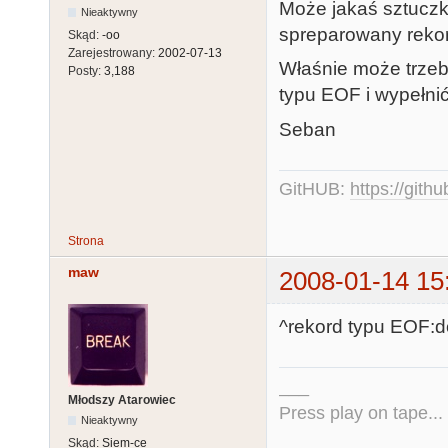
Może jakaś sztucz
Nieaktywny
spreparowany rekor
Skąd:
-oo
Zarejestrowany:
2002-07-13
Właśnie może trzeba
Posty:
3,188
typu EOF i wypełni
Seban
GitHUB:
https://gith
Strona
maw
2008-01-14 15
^rekord typu EOF:do
___
Młodszy Atarowiec
Press play on tape...
Nieaktywny
Skąd:
Siem-ce