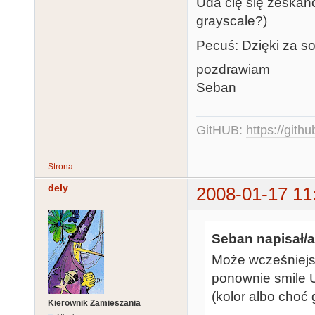
Uda cię się zeskano
grayscale?)
Pecuś: Dzięki za so
pozdrawiam
Seban
GitHUB:
https://gith
Strona
dely
2008-01-17 11
Seban napisał/a
Może wcześniejsz
ponownie smile U
(kolor albo choć
Kierownik Zamieszania