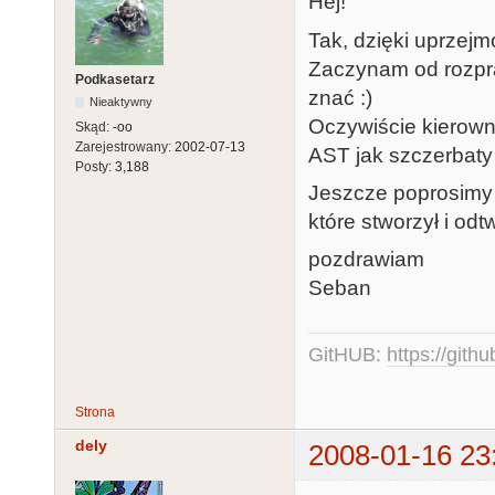
Hej!
Tak, dzięki uprzejm
Zaczynam od rozpra
Podkasetarz
znać :)
Nieaktywny
Oczywiście kierowni
Skąd:
-oo
Zarejestrowany:
2002-07-13
AST jak szczerbaty 
Posty:
3,188
Jeszcze poprosimy 
które stworzył i od
pozdrawiam
Seban
GitHUB:
https://gith
Strona
dely
2008-01-16 23