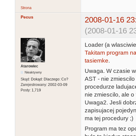
Strona
Pecus
2008-01-16 23
(2008-01-16 23
Loader (a wlasciwie
Takitam program na
tasiemke
.
Atarowiec
Uwaga. W czasie wc
Nieaktywny
AST - nie zmiescil
Skąd:
Dokąd: Dlaczego: Co?
Zarejestrowany:
2002-03-09
procedurze ladujace
Posty:
1,719
nie zmiescilo, ale o
Uwaga2. Jesli dob
zapisujacej pojedy
ma tej procedury ;)
Program ma tez opc