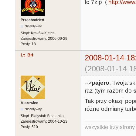
to 7zip (
http://www
Przechodzień
Nieaktywny
Skąd:
Kraków/Kielce
Zarejestrowany:
2006-06-29
Posty:
18
Lt_Bri
2008-01-14 18
(2008-01-14 18
-->
pajero
, Twoja s
raz (tym razem do
Tak przy okazji pop
Atarowiec
różne odmiany turbo 
Nieaktywny
Skąd:
Białystok-Smolanka
Zarejestrowany:
2004-10-23
wszystkie trzy strony
Posty:
510