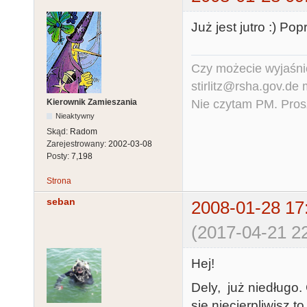
Już jest jutro :) Po
Czy możecie wyjaśnić
stirlitz@rsha.gov.de
Nie czytam PM. Pros
Kierownik Zamieszania
Nieaktywny
Skąd:
Radom
Zarejestrowany:
2002-03-08
Posty:
7,198
Strona
seban
2008-01-28 17
(2017-04-21 22
Hej!
Dely, już niedługo.
się niecierpliwisz t