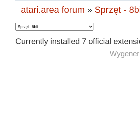
atari.area forum
»
Sprzęt - 8bi
Currently installed
7 official extens
Wygenero