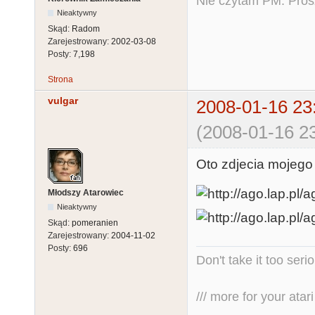
Nie czytam PM. Pros
Nieaktywny
Skąd:
Radom
Zarejestrowany:
2002-03-08
Posty:
7,198
Strona
vulgar
2008-01-16 23
(2008-01-16 23
Oto zdjecia mojeg
Młodszy Atarowiec
Nieaktywny
Skąd:
pomeranien
Zarejestrowany:
2004-11-02
Posty:
696
Don't take it too seri
/// more for your atari 