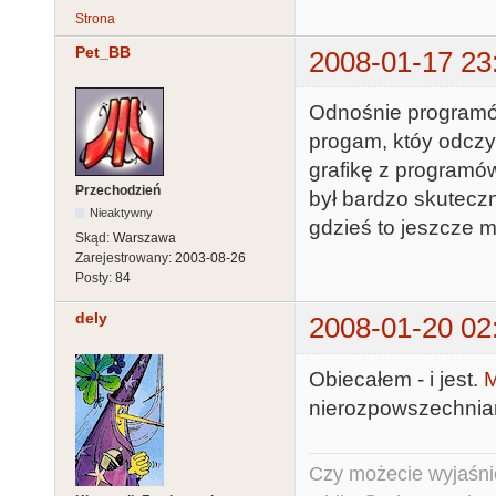
Strona
Pet_BB
2008-01-17 23
Odnośnie programów
progam, któy odcz
grafikę z programó
Przechodzień
był bardzo skuteczn
Nieaktywny
gdzieś to jeszcze 
Skąd:
Warszawa
Zarejestrowany:
2003-08-26
Posty:
84
dely
2008-01-20 02
Obiecałem - i jest.
M
nierozpowszechnia
Czy możecie wyjaśnić