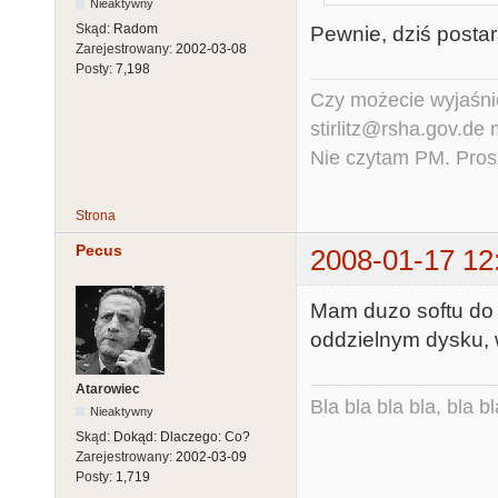
Nieaktywny
Skąd:
Radom
Pewnie, dziś postar
Zarejestrowany:
2002-03-08
Posty:
7,198
Czy możecie wyjaśnić
stirlitz@rsha.gov.de
Nie czytam PM. Pros
Strona
Pecus
2008-01-17 12
Mam duzo softu do 
oddzielnym dysku, w
Atarowiec
Bla bla bla bla, bla bl
Nieaktywny
Skąd:
Dokąd: Dlaczego: Co?
Zarejestrowany:
2002-03-09
Posty:
1,719