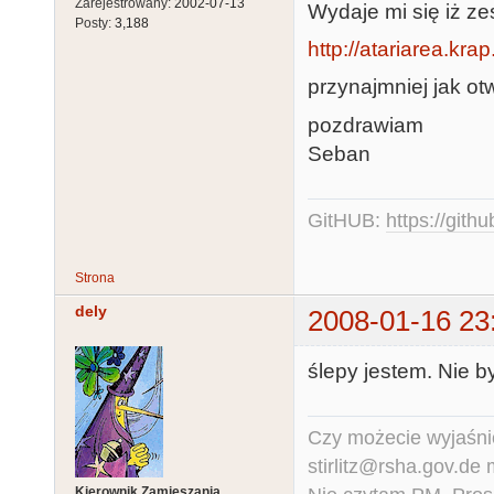
Zarejestrowany:
2002-07-13
Wydaje mi się iż zes
Posty:
3,188
http://atariarea.kra
przynajmniej jak otw
pozdrawiam
Seban
GitHUB:
https://gith
Strona
dely
2008-01-16 23
ślepy jestem. Nie by
Czy możecie wyjaśnić
stirlitz@rsha.gov.de
Kierownik Zamieszania