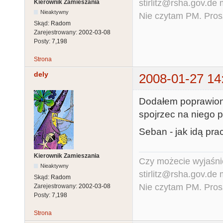
stirlitz@rsha.gov.de
Kierownik Zamieszania
Nieaktywny
Nie czytam PM. Pros
Skąd:
Radom
Zarejestrowany:
2002-03-08
Posty:
7,198
Strona
dely
2008-01-27 14
Dodałem poprawiony
spojrzec na niego 
Seban - jak idą pr
Kierownik Zamieszania
Czy możecie wyjaśnić
Nieaktywny
stirlitz@rsha.gov.de
Skąd:
Radom
Nie czytam PM. Pros
Zarejestrowany:
2002-03-08
Posty:
7,198
Strona