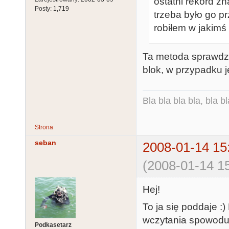
ostatni rekord zn
Posty:
1,719
trzeba było go p
robiłem w jakimś
Ta metoda sprawdzi
blok, w przypadku j
Bla bla bla bla, bla bl
Strona
seban
2008-01-14 15
(2008-01-14 15
Hej!
To ja się poddaje :
wczytania spowoduj
Podkasetarz