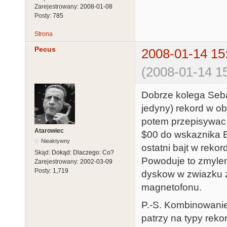
Zarejestrowany:
2008-01-08
Posty:
785
Strona
Pecus
2008-01-14 15
(2008-01-14 15
Dobrze kolega Seban
jedyny) rekord w o
potem przepisywac,
Atarowiec
$00 do wskaznika
Nieaktywny
ostatni bajt w rekor
Skąd:
Dokąd: Dlaczego: Co?
Powoduje to zmyleni
Zarejestrowany:
2002-03-09
Posty:
1,719
dyskow w zwiazku 
magnetofonu.
P.-S. Kombinowanie
patrzy na typy rekor