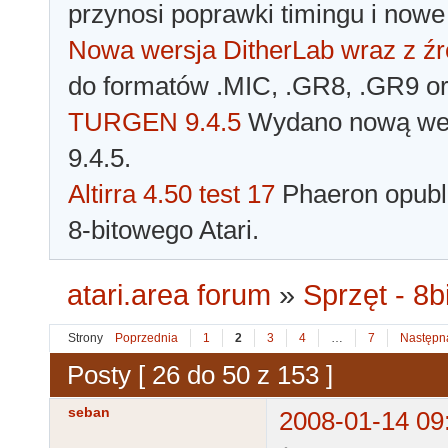
przynosi poprawki timingu i nowe
Nowa wersja DitherLab wraz z źr
do formatów .MIC, .GR8, .GR9 o
TURGEN 9.4.5
Wydano nową wer
9.4.5.
Altirra 4.50 test 17
Phaeron opubli
8-bitowego Atari.
atari.area forum
»
Sprzęt - 8bi
Strony
Poprzednia
1
2
3
4
…
7
Następn
Posty [ 26 do 50 z 153 ]
seban
2008-01-14 09