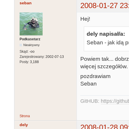
seban
2008-01-27 23
Hej!
dely napisał/a:
Podkasetarz
Seban - jak idą 
Nieaktywny
Skąd:
-oo
Zarejestrowany:
2002-07-13
Powiem tak... dobrz
Posty:
3,188
więcej szczegółów.
pozdrawiam
Seban
GitHUB:
https://gith
Strona
dely
2008-01-28 09