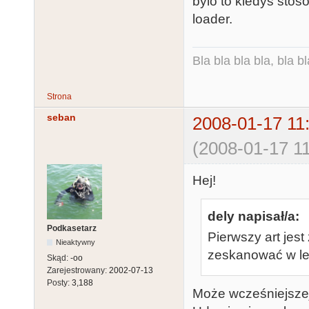
bylo to kiedys sto
loader.
Bla bla bla bla, bla bl
Strona
seban
2008-01-17 11
(2008-01-17 11
Hej!
dely napisał/a:
Podkasetarz
Pierwszy art jest
Nieaktywny
zeskanować w lep
Skąd:
-oo
Zarejestrowany:
2002-07-13
Posty:
3,188
Może wcześniejszej