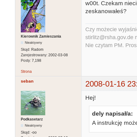
w00t. Czekam niecie
zeskanowałeś?
Czy możecie wyjaśnić
stirlitz@rsha.gov.de
Kierownik Zamieszania
Nieaktywny
Nie czytam PM. Pros
Skąd:
Radom
Zarejestrowany:
2002-03-08
Posty:
7,198
Strona
seban
2008-01-16 23
Hej!
dely napisał/a:
Podkasetarz
A instrukcję mo
Nieaktywny
Skąd:
-oo