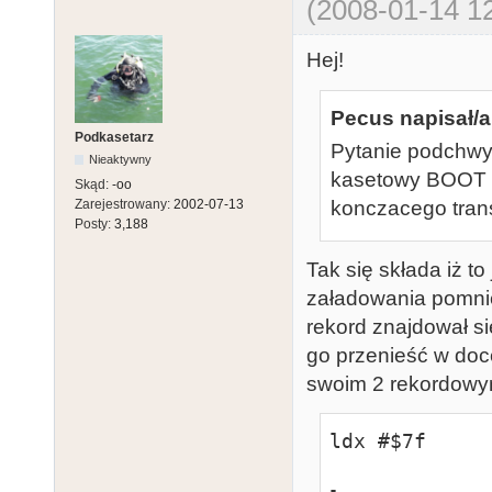
(2008-01-14 12
Hej!
Pecus napisał/a
Podkasetarz
Pytanie podchwyt
Nieaktywny
kasetowy BOOT z
Skąd:
-oo
konczacego tra
Zarejestrowany:
2002-07-13
Posty:
3,188
Tak się składa iż t
załadowania pomnie
rekord znajdował si
go przenieść w doc
swoim 2 rekordowym
ldx #$7f
