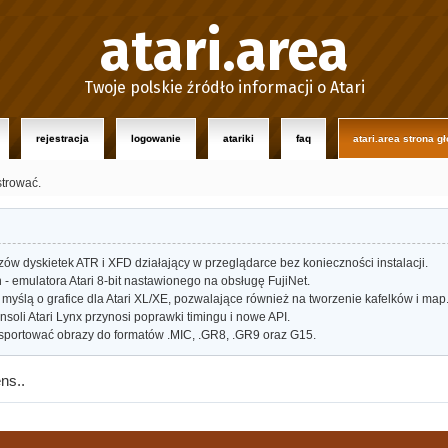
atari.area
Twoje polskie źródło informacji o Atari
rejestracja
logowanie
atariki
faq
atari.area strona g
strować.
w dyskietek ATR i XFD działający w przeglądarce bez konieczności instalacji.
- emulatora Atari 8-bit nastawionego na obsługę FujiNet.
myślą o grafice dla Atari XL/XE, pozwalające również na tworzenie kafelków i map
oli Atari Lynx przynosi poprawki timingu i nowe API.
portować obrazy do formatów .MIC, .GR8, .GR9 oraz G15.
ns..