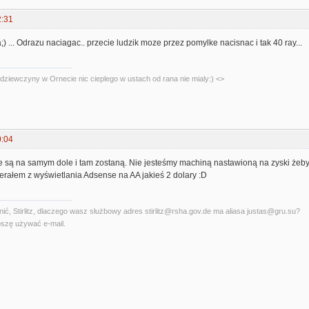
2:31
;) ... Odrazu naciagac.. przecie ludzik moze przez pomylke nacisnac i tak 40 ray...
dziewczyny w Ornecie nic cieplego w ustach od rana nie mialy:) <>
0:04
są na samym dole i tam zostaną. Nie jesteśmy machiną nastawioną na zyski żeby 
erałem z wyświetlania Adsense na AA jakieś 2 dolary :D
ć, Stirlitz, dlaczego wasz służbowy adres stirlitz@rsha.gov.de ma aliasa justas@gru.su?
szę używać e-mail.