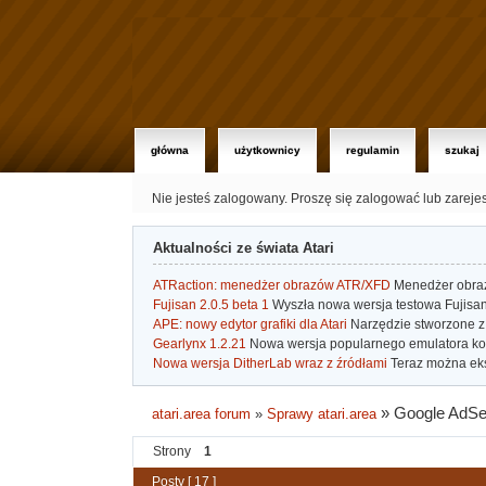
główna
użytkownicy
regulamin
szukaj
Nie jesteś zalogowany.
Proszę się zalogować lub zareje
Aktualności ze świata Atari
ATRaction: menedżer obrazów ATR/XFD
Menedżer obrazó
Fujisan 2.0.5 beta 1
Wyszła nowa wersja testowa Fujisan 
APE: nowy edytor grafiki dla Atari
Narzędzie stworzone z 
Gearlynx 1.2.21
Nowa wersja popularnego emulatora kons
Nowa wersja DitherLab wraz z źródłami
Teraz można eks
»
Google AdSe
atari.area forum
»
Sprawy atari.area
Strony
1
Posty [ 17 ]