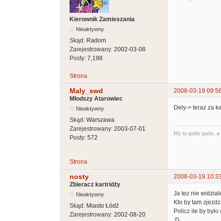
Kierownik Zamieszania
Nieaktywny
Skąd:
Radom
Zarejestrowany:
2002-03-08
Posty:
7,198
Strona
Maly_swd
2008-03-19 09:5
Młodszy Atarowiec
Dely-> teraz za k
Nieaktywny
Skąd:
Warszawa
Zarejestrowany:
2003-07-01
My tu gadu gadu, a 
Posty:
572
Strona
nosty
2008-03-19 10:3
Zbieracz kartridży
Ja tez nie widzial
Nieaktywny
Kto by tam zjezdza
Skąd:
Miasto Łódź
Policz ile by byl
Zarejestrowany:
2002-08-20
:D