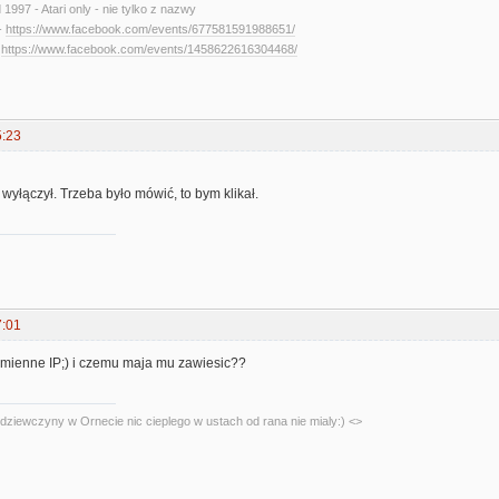
d 1997 - Atari only - nie tylko z nazwy
-
https://www.facebook.com/events/677581591988651/
-
https://www.facebook.com/events/1458622616304468/
5:23
wyłączył. Trzeba było mówić, to bym klikał.
7:01
mienne IP;) i czemu maja mu zawiesic??
dziewczyny w Ornecie nic cieplego w ustach od rana nie mialy:) <>