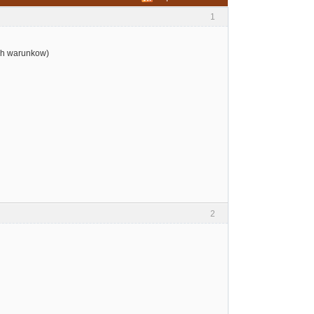
1
ych warunkow)
2