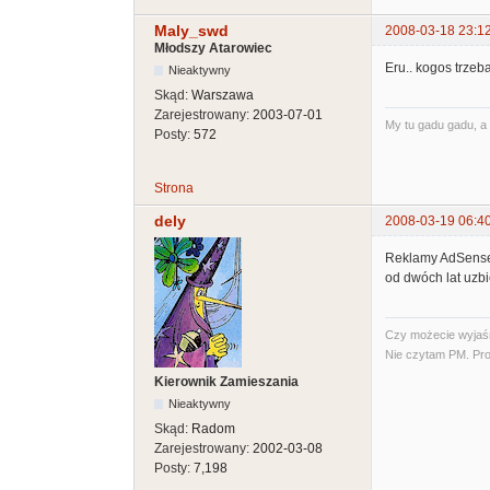
Maly_swd
2008-03-18 23:1
Młodszy Atarowiec
Eru.. kogos trzeba
Nieaktywny
Skąd:
Warszawa
Zarejestrowany:
2003-07-01
My tu gadu gadu, a 
Posty:
572
Strona
dely
2008-03-19 06:4
Reklamy AdSense 
od dwóch lat uzbi
Czy możecie wyjaśni
Nie czytam PM. Pro
Kierownik Zamieszania
Nieaktywny
Skąd:
Radom
Zarejestrowany:
2002-03-08
Posty:
7,198