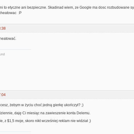
ani to etyczne ani bezpieczne. Skadinad wiem, ze Google ma dosc rozbudowane sys
cheatowac :P
8:38
cheatować.
ound
7:04
cesz, żebym w życiu choć jedną gierkę ukończył? ;)
dziennie, daję Ci miesiąc na zawieszenie konta Delemu.
e, z $1,5 moje, skoro nikt wcześniej reklam nie widział ;)