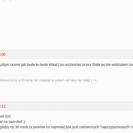
6:00
azdym razem jak bede to bede klikal;) bo wczesniej przez 2lata jej nie widzialem (se
dziewczyny w Ornecie nic cieplego w ustach od rana nie mialy:) <>
3:12
em ich!
l na sam dol! ;)
o gdyby np 30 osob (a pewnie co najmniej tyle jest codziennych "zaprzyjaznionych"