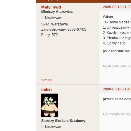
Maly_swd
2008-03-18 21:3
Młodszy Atarowiec
Witam.
Nieaktywny
Tak sobie siedze
Skąd:
Warszawa
1. Umieszczamy 
Zarejestrowany:
2003-07-01
2. Kazdy uzyszkod
Posty:
572
3. Pieniazki z t
4. Co wy na to..
ps. osobisnie nie
My tu gadu gadu, a 
Strona
miker
2008-03-18 21:4
przeca są na dole
I Ty zostaniesz big
Starszy Sierżant Sztabowy
Nieaktywny