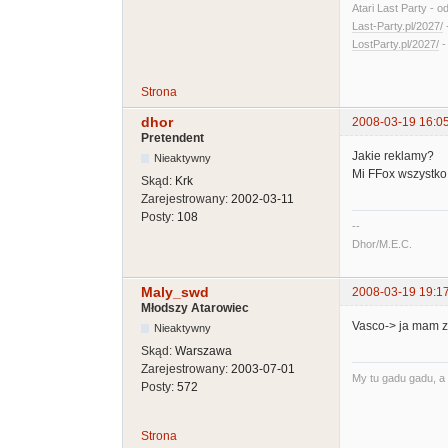
Atari Last Party - o
Last-Party.pl/2027/
LostParty.pl/2027/
Strona
dhor
2008-03-19 16:0
Pretendent
Jakie reklamy?
Nieaktywny
Mi FFox wszystko 
Skąd:
Krk
Zarejestrowany:
2002-03-11
Posty:
108
--
Dhor/M.E.C.
Maly_swd
2008-03-19 19:1
Młodszy Atarowiec
Vasco-> ja mam z
Nieaktywny
Skąd:
Warszawa
Zarejestrowany:
2003-07-01
My tu gadu gadu, a 
Posty:
572
Strona