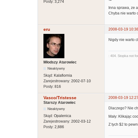
Posty:
3,274
Inna sprawa, ze 
Chyba nie warto 
eru
2008-03-19 10:3
Nigdy nie warto 
: 404. Stopka not f
Młodszy Atarowiec
Nieaktywny
Skąd:
Kalafiornia
Zarejestrowany:
2002-07-10
Posty:
816
Vasco/Tristesse
2008-03-19 12:2
Starszy Atarowiec
Dlaczego? Nie ch
Nieaktywny
Skąd:
Opalenica
Mały: Klikając co
Zarejestrowany:
2002-03-12
Z tych $2 to pewni
Posty:
2,886