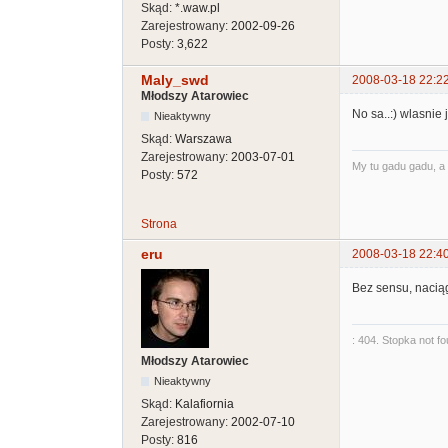
Skąd:
*.waw.pl
Zarejestrowany:
2002-09-26
Posty:
3,622
Maly_swd
2008-03-18 22:2
Młodszy Atarowiec
No sa..:) wlasnie 
Nieaktywny
Skąd:
Warszawa
Zarejestrowany:
2003-07-01
My tu gadu gadu, a 
Posty:
572
Strona
eru
2008-03-18 22:4
Bez sensu, nacią
: 404. Stopka not f
Młodszy Atarowiec
Nieaktywny
Skąd:
Kalafiornia
Zarejestrowany:
2002-07-10
Posty:
816