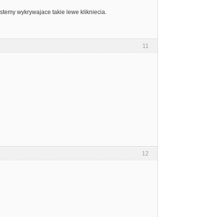
temy wykrywajace takie lewe klikniecia.
11
12