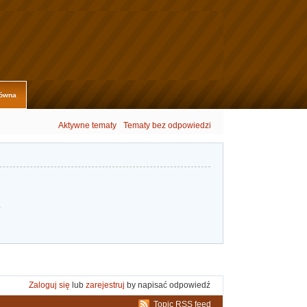
łówna
Aktywne tematy
Tematy bez odpowiedzi
.
Zaloguj się
lub
zarejestruj
by napisać odpowiedź
Topic RSS feed