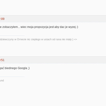
2:09
je zobaczylem... wiec moja propozycja jest aby dac je wyzej.:)
dziewczyny w Ornecie nic cieplego w ustach od rana nie mialy:) <>
0:51
gać biednego Googla ;)
ound