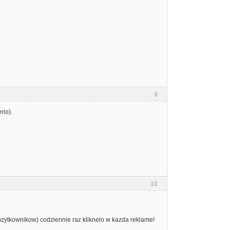
9
rio).
10
 uzytkownikow) codziennie raz kliknelo w kazda reklame!