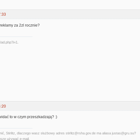
7:33
reklamy za 2zl rocznie?
4:20
e widać to w czym przeszkadzają? :)
ć, Stirlitz, dlaczego wasz służbowy adres stirlitz@rsha.gov.de ma aliasa justas@gru.su?
szę używać e-mail.