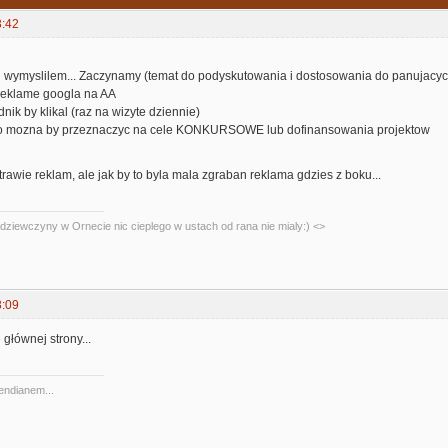
3:42
 i wymyslilem... Zaczynamy (temat do podyskutowania i dostosowania do panujac
reklame googla na AA
nik by klikal (raz na wizyte dziennie)
ego mozna by przeznaczyc na cele KONKURSOWE lub dofinansowania projektow
 trawie reklam, ale jak by to byla mala zgraban reklama gdzies z boku...
dziewczyny w Ornecie nic cieplego w ustach od rana nie mialy:) <>
3:09
 głównej strony...
 endianem...