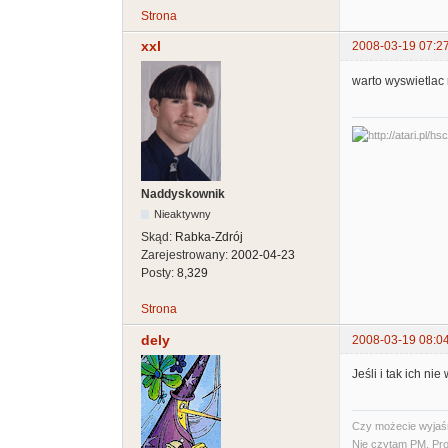
Strona
xxl
2008-03-19 07:2
warto wyswietlac 
Naddyskownik
Nieaktywny
Skąd:
Rabka-Zdrój
Zarejestrowany:
2002-04-23
Posty:
8,329
Strona
dely
2008-03-19 08:0
Jeśli i tak ich ni
Czy możecie wyjaśni
Nie czytam PM. Pro