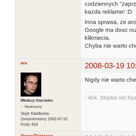
codziennych "zaprz
kazda reklame! :D
Inna sprawa, ze an
Google ma dosc ro
klikniecia.
Chyba nie warto c
eru
2008-03-19 10
Nigdy nie warto ch
: 404. Stopka not fo
Młodszy Atarowiec
Nieaktywny
Skąd:
Kalafiornia
Zarejestrowany:
2002-07-10
Posty:
816
Vasco/Tristesse