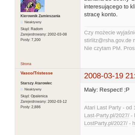
interesującego to kl
stracę konto.
Kierownik Zamieszania
Nieaktywny
Skąd:
Radom
Czy możecie wyjaśnić
Zarejestrowany:
2002-03-08
stirlitz@rsha.gov.de
Posty:
7,200
Nie czytam PM. Pros
Strona
Vasco/Tristesse
2008-03-19 21
Starszy Atarowiec
Mały: Respect! ;P
Nieaktywny
Skąd:
Opalenica
Zarejestrowany:
2002-03-12
Atari Last Party - od 
Posty:
2,886
Last-Party.pl/2027/
-
LostParty.pl/2027/
-
h