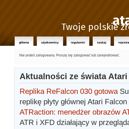
at
Twoje polskie źr
główna
użytkownicy
regulamin
szukaj
rejestr
Nie jesteś zalogowany.
Proszę się zalogować lub zarejestrować.
Aktualności ze świata Atari
Replika ReFalcon 030 gotowa
Sua
replikę płyty głównej Atari Falcon
ATRaction: menedżer obrazów 
ATR i XFD działający w przegląda