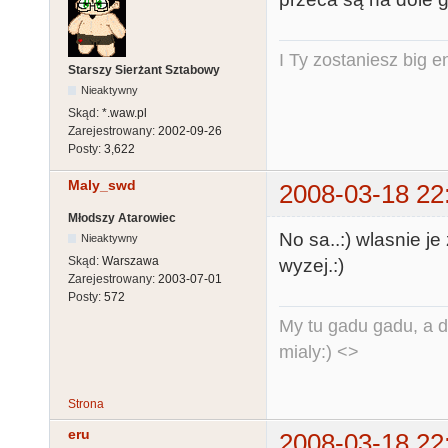
I Ty zostaniesz big e
Starszy Sierżant Sztabowy
Nieaktywny
Skąd:
*.waw.pl
Zarejestrowany:
2002-09-26
Posty:
3,622
Maly_swd
2008-03-18 22
Młodszy Atarowiec
No sa..:) wlasnie j
Nieaktywny
Skąd:
Warszawa
wyzej.:)
Zarejestrowany:
2003-07-01
Posty:
572
My tu gadu gadu, a d
mialy:) <>
Strona
eru
2008-03-18 22