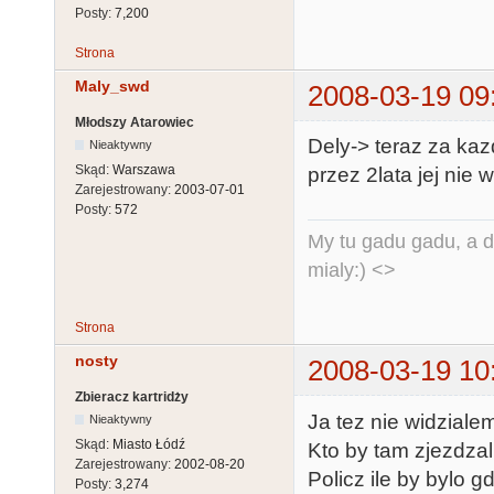
Posty:
7,200
Strona
Maly_swd
2008-03-19 09
Młodszy Atarowiec
Dely-> teraz za kaz
Nieaktywny
Skąd:
Warszawa
przez 2lata jej nie w
Zarejestrowany:
2003-07-01
Posty:
572
My tu gadu gadu, a d
mialy:) <>
Strona
nosty
2008-03-19 10
Zbieracz kartridży
Ja tez nie widzialem
Nieaktywny
Skąd:
Miasto Łódź
Kto by tam zjezdzal
Zarejestrowany:
2002-08-20
Policz ile by bylo g
Posty:
3,274