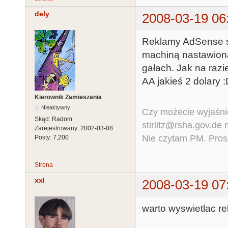
dely
2008-03-19 06
Reklamy AdSense s
machiną nastawioną
gałach. Jak na raz
AA jakieś 2 dolary 
Kierownik Zamieszania
Nieaktywny
Czy możecie wyjaśnić
Skąd:
Radom
stirlitz@rsha.gov.de
Zarejestrowany:
2002-03-08
Nie czytam PM. Pros
Posty:
7,200
Strona
xxl
2008-03-19 07
warto wyswietlac re