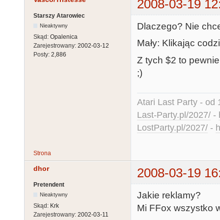
2008-03-19 12
Starszy Atarowiec
Dlaczego? Nie chce
Nieaktywny
Skąd:
Opalenica
Mały: Klikając codz
Zarejestrowany:
2002-03-12
Posty:
2,886
Z tych $2 to pewnie
;)
Atari Last Party - od 
Last-Party.pl/2027/
-
LostParty.pl/2027/
-
h
Strona
dhor
2008-03-19 16
Pretendent
Jakie reklamy?
Nieaktywny
Skąd:
Krk
Mi FFox wszystko wy
Zarejestrowany:
2002-03-11