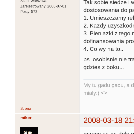
Skąd:
Warszawa
Tak sobie siedze i
Zarejestrowany:
2003-07-01
dostosowania do p
Posty:
572
1. Umieszczamy re
2. Kazdy uzyszkodni
3. Pieniazki z te
dofinansowania pro
4. Co wy na to..
ps. osobisnie nie t
gdzies z boku...
My tu gadu gadu, a d
mialy:) <>
Strona
miker
2008-03-18 21
przeca są na dole g