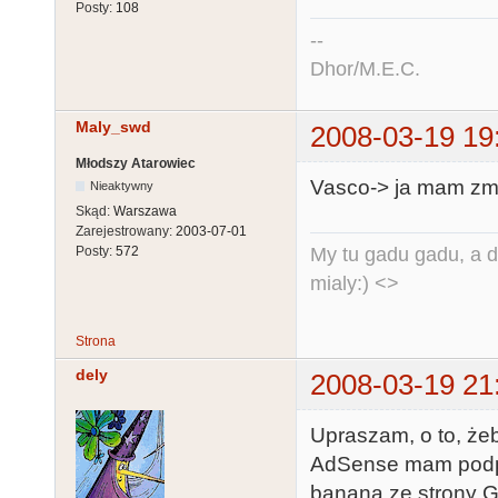
Posty:
108
--
Dhor/M.E.C.
Maly_swd
2008-03-19 19
Młodszy Atarowiec
Vasco-> ja mam zmi
Nieaktywny
Skąd:
Warszawa
Zarejestrowany:
2003-07-01
My tu gadu gadu, a d
Posty:
572
mialy:) <>
Strona
dely
2008-03-19 21
Upraszam, o to, że
AdSense mam podpię
banana ze strony G