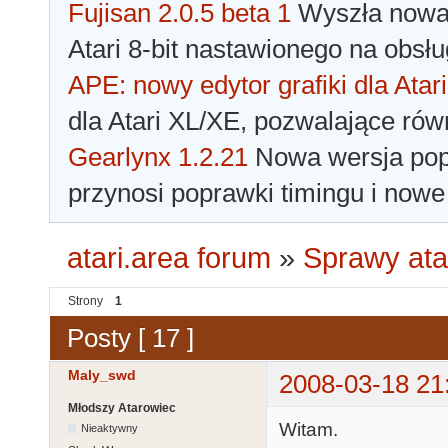
Fujisan 2.0.5 beta 1
Wyszła nowa 
Atari 8-bit nastawionego na obsłu
APE: nowy edytor grafiki dla Atari
dla Atari XL/XE, pozwalające rów
Gearlynx 1.2.21
Nowa wersja popu
przynosi poprawki timingu i nowe
atari.area forum
»
Sprawy ata
Strony
1
Posty [ 17 ]
Maly_swd
2008-03-18 21
Młodszy Atarowiec
Witam.
Nieaktywny