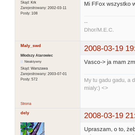
Skąd:
Krk
Mi FFox wszystko wy
Zarejestrowany:
2002-03-11
Posty:
108
--
Dhor/M.E.C.
Maly_swd
2008-03-19 19
Młodszy Atarowiec
Vasco-> ja mam zmi
Nieaktywny
Skąd:
Warszawa
Zarejestrowany:
2003-07-01
My tu gadu gadu, a d
Posty:
572
mialy:) <>
Strona
dely
2008-03-19 21
Upraszam, o to, że