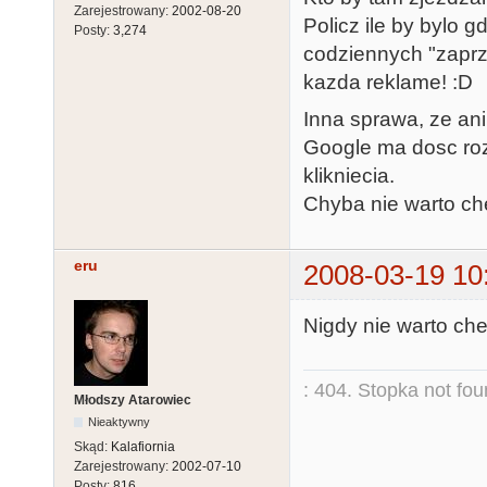
Zarejestrowany:
2002-08-20
Policz ile by bylo g
Posty:
3,274
codziennych "zaprz
kazda reklame! :D
Inna sprawa, ze an
Google ma dosc ro
klikniecia.
Chyba nie warto c
eru
2008-03-19 10
Nigdy nie warto ch
: 404. Stopka not fo
Młodszy Atarowiec
Nieaktywny
Skąd:
Kalafiornia
Zarejestrowany:
2002-07-10
Posty:
816