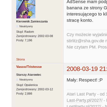
AdSense mam podpię
banana ze strony G
interesującego to kl
stracę konto.
Kierownik Zamieszania
Nieaktywny
Skąd:
Radom
Czy możecie wyjaśnić
Zarejestrowany:
2002-03-08
stirlitz@rsha.gov.de
Posty:
7,196
Nie czytam PM. Pros
Strona
Vasco/Tristesse
2008-03-19 21
Starszy Atarowiec
Mały: Respect! ;P
Nieaktywny
Skąd:
Opalenica
Zarejestrowany:
2002-03-12
Atari Last Party - od 
Posty:
2,886
Last-Party.pl/2027/
-
LostParty.pl/2027/
-
h