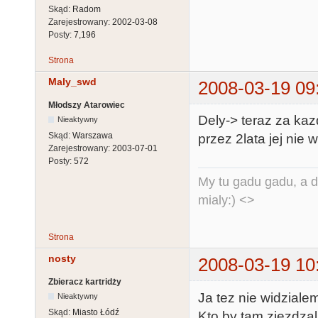
Skąd:
Radom
Zarejestrowany:
2002-03-08
Posty:
7,196
Strona
Maly_swd
2008-03-19 09
Młodszy Atarowiec
Dely-> teraz za kaz
Nieaktywny
Skąd:
Warszawa
przez 2lata jej nie w
Zarejestrowany:
2003-07-01
Posty:
572
My tu gadu gadu, a d
mialy:) <>
Strona
nosty
2008-03-19 10
Zbieracz kartridży
Ja tez nie widzialem
Nieaktywny
Skąd:
Miasto Łódź
Kto by tam zjezdzal