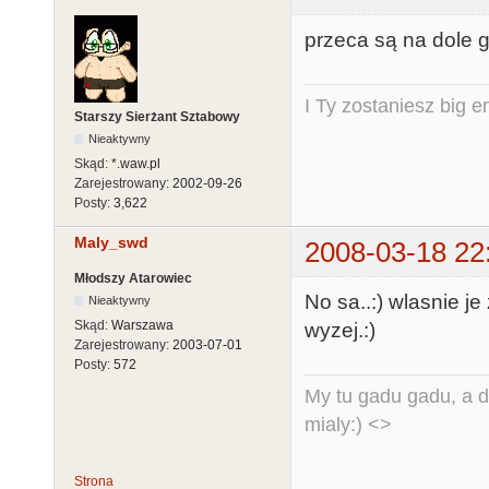
przeca są na dole g
I Ty zostaniesz big e
Starszy Sierżant Sztabowy
Nieaktywny
Skąd:
*.waw.pl
Zarejestrowany:
2002-09-26
Posty:
3,622
Maly_swd
2008-03-18 22
Młodszy Atarowiec
No sa..:) wlasnie j
Nieaktywny
Skąd:
Warszawa
wyzej.:)
Zarejestrowany:
2003-07-01
Posty:
572
My tu gadu gadu, a d
mialy:) <>
Strona