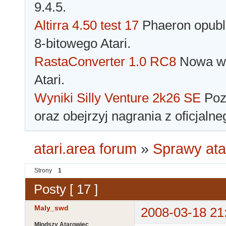
9.4.5.
Altirra 4.50 test 17
Phaeron opubli
8-bitowego Atari.
RastaConverter 1.0 RC8
Nowa wer
Atari.
Wyniki Silly Venture 2k26 SE
Pozn
oraz obejrzyj nagrania z oficjaln
atari.area forum
»
Sprawy ata
Strony
1
Posty [ 17 ]
Maly_swd
2008-03-18 21
Młodszy Atarowiec