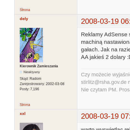
Strona
dely
2008-03-19 06
Reklamy AdSense s
machiną nastawioną
gałach. Jak na raz
AA jakieś 2 dolary 
Kierownik Zamieszania
Nieaktywny
Czy możecie wyjaśnić
Skąd:
Radom
stirlitz@rsha.gov.de
Zarejestrowany:
2002-03-08
Nie czytam PM. Pros
Posty:
7,196
Strona
xxl
2008-03-19 07
warto wyswietlac re