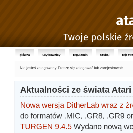
at
Twoje polskie źr
główna
użytkownicy
regulamin
szukaj
rejestr
Nie jesteś zalogowany.
Proszę się zalogować lub zarejestrować.
Aktualności ze świata Atari
Nowa wersja DitherLab wraz z źr
do formatów .MIC, .GR8, .GR9 o
TURGEN 9.4.5
Wydano nową wer