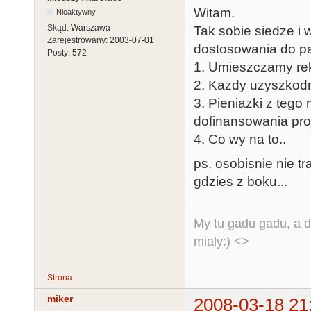
Witam.
Nieaktywny
Skąd:
Warszawa
Tak sobie siedze i
Zarejestrowany:
2003-07-01
dostosowania do p
Posty:
572
1. Umieszczamy re
2. Kazdy uzyszkodni
3. Pieniazki z te
dofinansowania pro
4. Co wy na to..
ps. osobisnie nie t
gdzies z boku...
My tu gadu gadu, a d
mialy:) <>
Strona
miker
2008-03-18 21