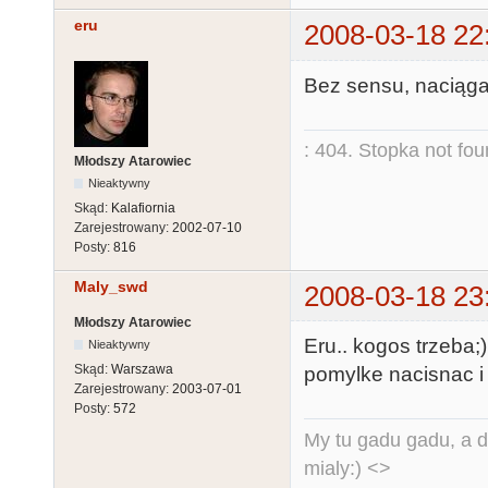
eru
2008-03-18 22
Bez sensu, naciąga
: 404. Stopka not fo
Młodszy Atarowiec
Nieaktywny
Skąd:
Kalafiornia
Zarejestrowany:
2002-07-10
Posty:
816
Maly_swd
2008-03-18 23
Młodszy Atarowiec
Eru.. kogos trzeba;
Nieaktywny
Skąd:
Warszawa
pomylke nacisnac i t
Zarejestrowany:
2003-07-01
Posty:
572
My tu gadu gadu, a d
mialy:) <>