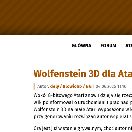
GŁÓWNA
FORUM
AT
Wolfenstein 3D dla Ata
Autor:
dely / Blowjobb / NG
| 04.06.2026 11:16
Wokół 8-bitowego Atari znowu dzieją się rzec
w1k poinformował o uruchomieniu prac nad pr
Wolfenstein 3D na małe Atari wyposażone w k
przy generowaniu rozwiązań autor wspierał si
Gra jest już w stanie grywalnym, choć autor n