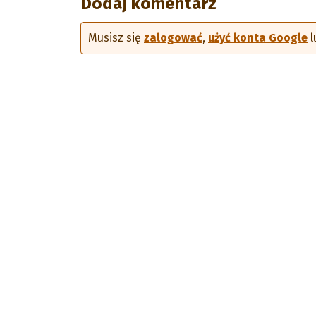
Dodaj komentarz
Musisz się
zalogować
,
użyć konta Google
l