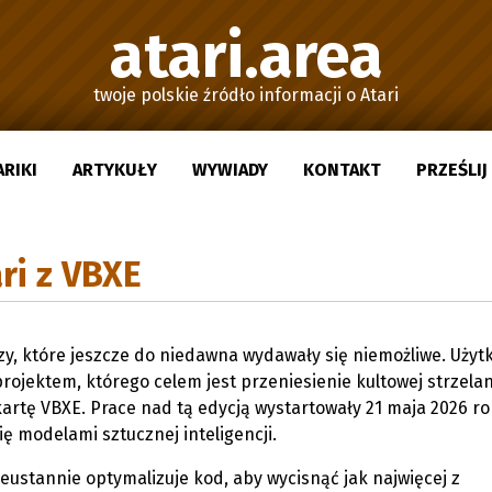
atari.area
twoje polskie źródło informacji o Atari
ARIKI
ARTYKUŁY
WYWIADY
KONTAKT
PRZEŚLI
ri z VBXE
zy, które jeszcze do niedawna wydawały się niemożliwe. Użyt
ojektem, którego celem jest przeniesienie kultowej strzela
artę VBXE. Prace nad tą edycją wystartowały 21 maja 2026 ro
ę modelami sztucznej inteligencji.
ieustannie optymalizuje kod, aby wycisnąć jak najwięcej z