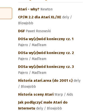
Atari - why?
Newton
CP/M 2.2 dla Atari XL/XE
dely /
Blowjobb
DGF
Paweł Rosowski
DOSa wy(z)wód konieczny cz. 1
Pajero / MadTeam
DOSa wy(z)wód konieczny cz. 2
Pajero / MadTeam
DOSa wy(z)wód konieczny cz. 3
Pajero / MadTeam
Historia atari.area (do 2001 r.)
dely
/ Blowjobb
Historia sceny Atari
Warp / Aids
Jak podłączyć małe Atari do
Internetu
dely / Blowjobb