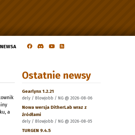
J NEWSA
Ostatnie newsy
Gearlynx 1.2.21
kownik
dely / Blowjobb / NG @ 2026-08-06
niny
Nowa wersja DitherLab wraz z
ku, a
źródłami
dely / Blowjobb / NG @ 2026-08-05
TURGEN 9.4.5