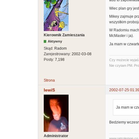
auu to zapowiad
Wiec plan gry jest 
Mikey zajmuje pr
wszystkim proboj
W Radomiu machas
Kierownik Zamieszania
McMaster i ja).
Aktywny
Ja mam w czwarte
Skąd:
Radom
Zarejestrowany:
2002-03-08
Posty:
7,198
Czy możecie wyjaśni
Nie czytam PM. Pro
Strona
lewiS
2002-07-25 01:3
Ja mam w czw
Bedziemy wczesniej
Administrator
www.retrolemon.co