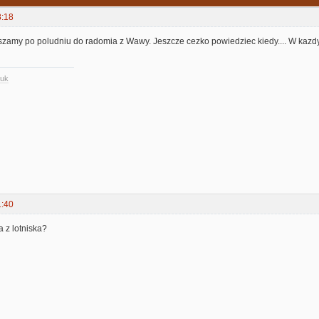
8:18
zamy po poludniu do radomia z Wawy. Jeszcze cezko powiedziec kiedy.... W kazd
.uk
1:40
 z lotniska?