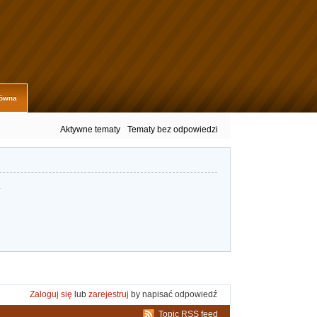
łówna
Aktywne tematy
Tematy bez odpowiedzi
.
Zaloguj się
lub
zarejestruj
by napisać odpowiedź
Topic RSS feed