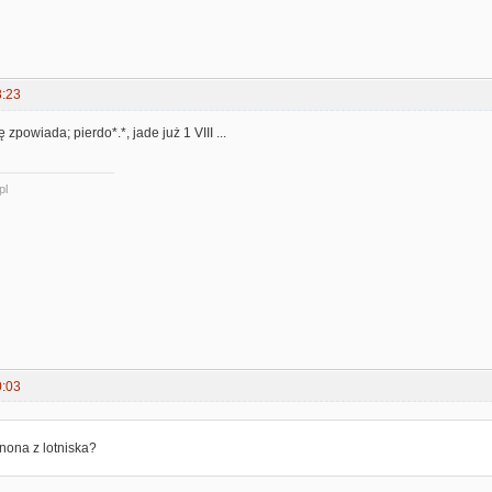
8:23
ię zpowiada; pierdo*.*, jade już 1 VIII ...
pl
0:03
nona z lotniska?