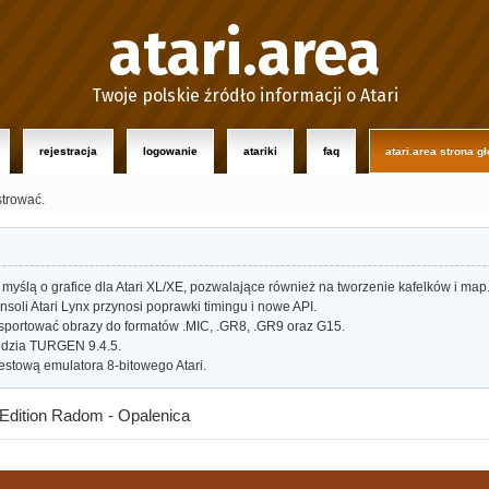
atari.area
Twoje polskie źródło informacji o Atari
rejestracja
logowanie
atariki
faq
atari.area strona g
strować.
myślą o grafice dla Atari XL/XE, pozwalające również na tworzenie kafelków i map
oli Atari Lynx przynosi poprawki timingu i nowe API.
portować obrazy do formatów .MIC, .GR8, .GR9 oraz G15.
dzia TURGEN 9.4.5.
estową emulatora 8-bitowego Atari.
d Edition Radom - Opalenica