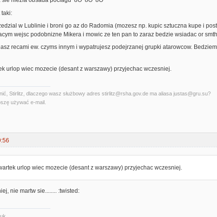
a sie niezla obsada pociagu 8O 8O 8O
taki:
zedzial w Lublinie i broni go az do Radomia (mozesz np. kupic sztuczna kupe i po
acym wejsc podobnizne Mikera i mowic ze ten pan to zaraz bedzie wsiadac or smth.
z recami ew. czyms innym i wypatrujesz podejrzanej grupki atarowcow. Bedziemy c
k urlop wiec mozecie (desant z warszawy) przyjechac wczesniej.
ć, Stirlitz, dlaczego wasz służbowy adres stirlitz@rsha.gov.de ma aliasa justas@gru.su?
szę używać e-mail.
9:56
artek urlop wiec mozecie (desant z warszawy) przyjechac wczesniej.
, nie martw sie........ :twisted:
.uk