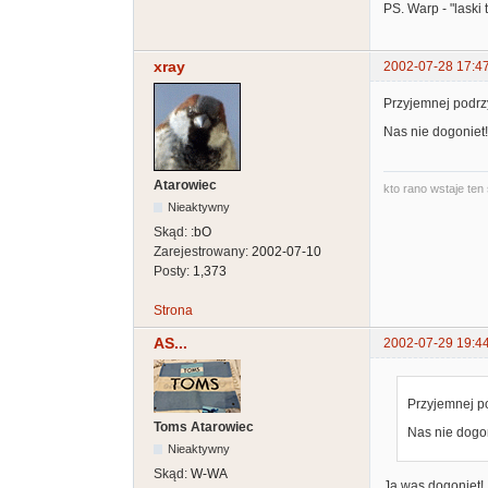
PS. Warp - "laski t
xray
2002-07-28 17:4
Przyjemnej podrzy 
Nas nie dogoniet! 
Atarowiec
kto rano wstaje ten 
Nieaktywny
Skąd:
:bO
Zarejestrowany:
2002-07-10
Posty:
1,373
Strona
AS...
2002-07-29 19:4
Przyjemnej pod
Toms Atarowiec
Nas nie dogoni
Nieaktywny
Skąd:
W-WA
Ja was dogoniet! 