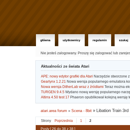
główna
użytkownicy
regulamin
szukaj
Nie jesteś zalogowany.
Proszę się zalogować lub zareje
Aktualności ze świata Atari
APE: nowy edytor grafiki dla Atari
Narzędzie stworzone z 
Gearlynx 1.2.21
Nowa wersja popularnego emulatora kons
Nowa wersja DitherLab wraz z źródłami
Teraz można eks
TURGEN 9.4.5
Wydano nową wersję popularnego narzę
Altirra 4.50 test 17
Phaeron opublikował kolejną wersję t
»
Libation Train 3r
atari.area forum
»
Scena - 8bit
Strony
Poprzednia
1
2
Posty [ 26 do 38 z 38 ]