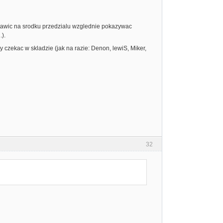
stawic na srodku przedzialu wzglednie pokazywac
).
zekac w skladzie (jak na razie: Denon, lewiS, Miker,
32