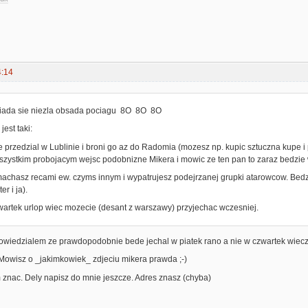
4:14
iada sie niezla obsada pociagu 8O 8O 8O
jest taki:
 przedzial w Lublinie i broni go az do Radomia (mozesz np. kupic sztuczna kupe i
zystkim probojacym wejsc podobnizne Mikera i mowic ze ten pan to zaraz bedzie w
chasz recami ew. czyms innym i wypatrujesz podejrzanej grupki atarowcow. Bedzie
r i ja).
artek urlop wiec mozecie (desant z warszawy) przyjechac wczesniej.
 dowiedzialem ze prawdopodobnie bede jechal w piatek rano a nie w czwartek wiec
 Mowisz o _jakimkowiek_ zdjeciu mikera prawda ;-)
 znac. Dely napisz do mnie jeszcze. Adres znasz (chyba)