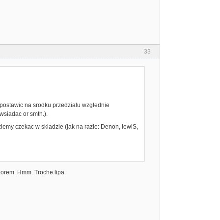
33
 postawic na srodku przedzialu wzglednie
siadac or smth.).
my czekac w skladzie (jak na razie: Denon, lewiS,
zorem. Hmm. Troche lipa.