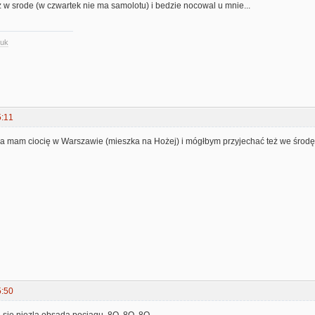
uz w srode (w czwartek nie ma samolotu) i bedzie nocowal u mnie...
.uk
5:11
 ja mam ciocię w Warszawie (mieszka na Hożej) i mógłbym przyjechać też we środę
5:50