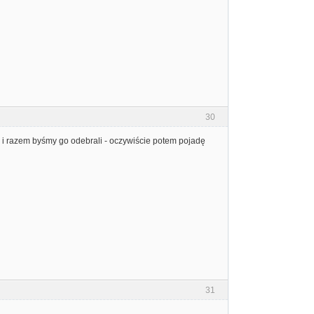
30
 i razem byśmy go odebrali - oczywiście potem pojadę
31