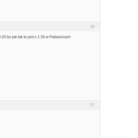
36
0 bo jak tak to jest o 1:30 w Pabianicach
37