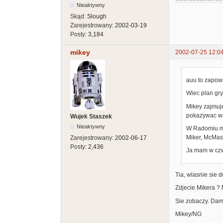
Nieaktywny
Skąd:
Slough
Zarejestrowany:
2002-03-19
Posty:
3,184
mikey
2002-07-25 12:0
auu to zapow
Wiec plan gry 
Mikey zajmuje
pokazywac ws
Wujek Staszek
Nieaktywny
W Radomiu ma
Miker, McMaste
Zarejestrowany:
2002-06-17
Posty:
2,436
Ja mam w czw
Tia, wlasnie sie
Zdjecie Mikera ?
Sie zobaczy. Dam
Mikey/NG