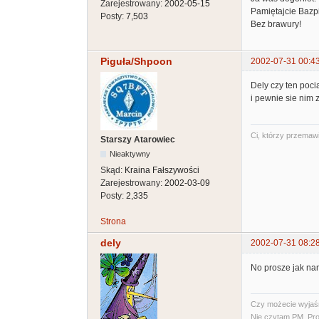
Zarejestrowany:
2002-05-15
Pamiętajcie Bazp
Posty:
7,503
Bez brawury!
Piguła/Shpoon
2002-07-31 00:4
Dely czy ten poci
i pewnie sie nim
Ci, którzy przemawi
Starszy Atarowiec
Nieaktywny
Skąd:
Kraina Fałszywości
Zarejestrowany:
2002-03-09
Posty:
2,335
Strona
dely
2002-07-31 08:2
No prosze jak nam
Czy możecie wyjaśni
Nie czytam PM. Pro