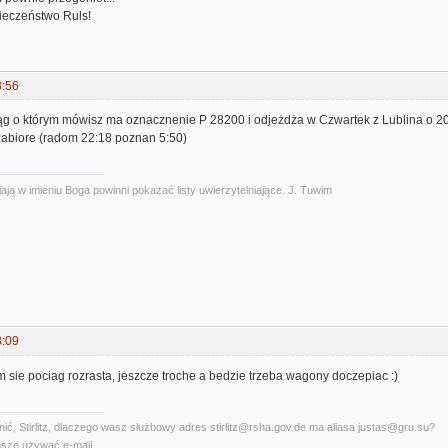
ieczeństwo Ruls!
3:56
ąg o którym mówisz ma oznacznenie P 28200 i odjeżdża w Czwartek z Lublina o 20:2
 zabiore (radom 22:18 poznan 5:50)
ają w imieniu Boga powinni pokazać listy uwierzytelniające. J. Tuwim
8:09
 sie pociag rozrasta, jeszcze troche a bedzie trzeba wagony doczepiac :)
ć, Stirlitz, dlaczego wasz służbowy adres stirlitz@rsha.gov.de ma aliasa justas@gru.su?
szę używać e-mail.