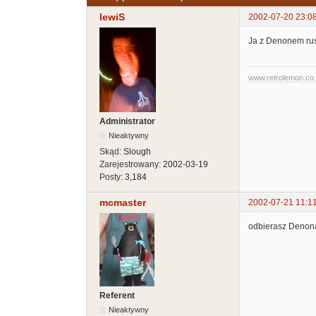
lewiS
2002-07-20 23:0
Ja z Denonem rus
www.retrolemon.co
Administrator
Nieaktywny
Skąd:
Slough
Zarejestrowany:
2002-03-19
Posty:
3,184
mcmaster
2002-07-21 11:1
odbierasz Denona
Referent
Nieaktywny