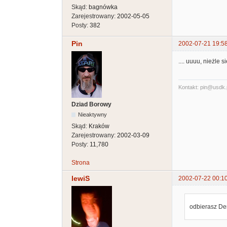
Skąd:
bagnówka
Zarejestrowany:
2002-05-05
Posty:
382
Pin
2002-07-21 19:5
.... uuuu, nieżle s
Kontakt: pin@usdk.
Dziad Borowy
Nieaktywny
Skąd:
Kraków
Zarejestrowany:
2002-03-09
Posty:
11,780
Strona
lewiS
2002-07-22 00:1
odbierasz De