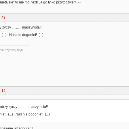
nieta sie" to nie moj text! Ja go tylko przytoczylem ;-)
7:43
zyczy ......... maszynista!!
(...) Nas nie dogoniet! (...)
się szybciej naje.
4:12
rzy zyczy ......... maszynista!!
et! (...) Nas nie dogoniet! (...)
I pewnie przegoniet!!!