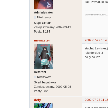
Tak! Przylatuje j
Administrator
www.retrolemon.co
Nieaktywny
Skąd:
Slough
Zarejestrowany:
2002-03-19
Posty:
3,184
mcmaster
2002-07-22 16:4
słuchaj Lewisku,
lulu do cioci :)
co ty na to?
Referent
Nieaktywny
Skąd:
bagnówka
Zarejestrowany:
2002-05-05
Posty:
382
dely
2002-07-23 11:1