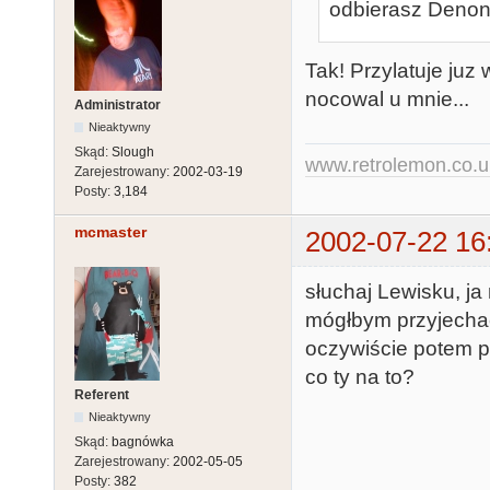
odbierasz Denona
Tak! Przylatuje juz
nocowal u mnie...
Administrator
Nieaktywny
Skąd:
Slough
www.retrolemon.co.u
Zarejestrowany:
2002-03-19
Posty:
3,184
mcmaster
2002-07-22 16
słuchaj Lewisku, j
mógłbym przyjechać
oczywiście potem po
co ty na to?
Referent
Nieaktywny
Skąd:
bagnówka
Zarejestrowany:
2002-05-05
Posty:
382