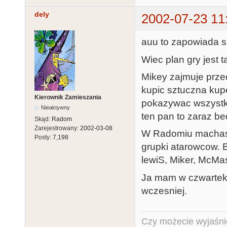
dely
2002-07-23 11
auu to zapowiada 
Wiec plan gry jest ta
Mikey zajmuje przed
kupic sztuczna kup
Kierownik Zamieszania
pokazywac wszystk
Nieaktywny
ten pan to zaraz be
Skąd:
Radom
Zarejestrowany:
2002-03-08
W Radomiu machasz
Posty:
7,198
grupki atarowcow. 
lewiS, Miker, McMast
Ja mam w czwartek 
wczesniej.
Czy możecie wyjaśnić