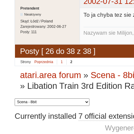
2002-07-31 12
Pretendent
To ja chyba tez sie
Nieaktywny
Skąd:
Łódź / Poland
Zarejestrowany:
2002-06-27
Nazywam sie Milijon, 
Posty:
111
Posty [ 26 do 38 z 38 ]
Strony
Poprzednia
1
2
atari.area forum
»
Scena - 8bi
»
Libation Train 3rd Edition 
Currently installed
7 official extens
Wygenero