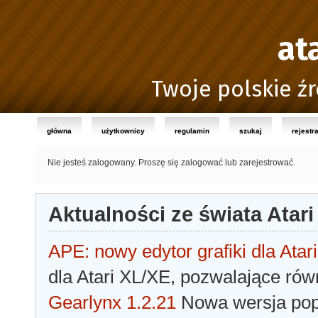
at
Twoje polskie źr
główna
użytkownicy
regulamin
szukaj
rejestr
Nie jesteś zalogowany.
Proszę się zalogować lub zarejestrować.
Aktualności ze świata Atari
APE: nowy edytor grafiki dla Atari
dla Atari XL/XE, pozwalające rów
Gearlynx 1.2.21
Nowa wersja popu