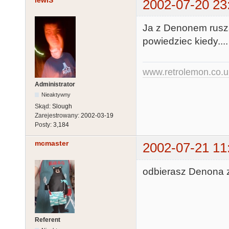
lewiS
2002-07-20 23
Ja z Denonem rusz
powiedziec kiedy..
www.retrolemon.co.u
Administrator
Nieaktywny
Skąd:
Slough
Zarejestrowany:
2002-03-19
Posty:
3,184
mcmaster
2002-07-21 11
odbierasz Denona z
Referent