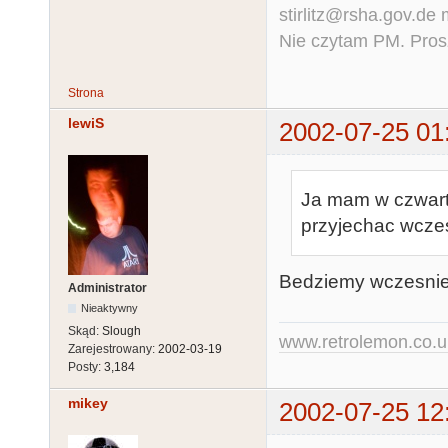
stirlitz@rsha.gov.de
Nie czytam PM. Pros
Strona
lewiS
2002-07-25 01
Ja mam w czwart
przyjechac wczes
Bedziemy wczesniej, 
Administrator
Nieaktywny
Skąd:
Slough
www.retrolemon.co.u
Zarejestrowany:
2002-03-19
Posty:
3,184
mikey
2002-07-25 12