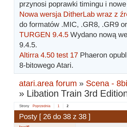
przynosi poprawki timingu i nowe
Nowa wersja DitherLab wraz z źr
do formatów .MIC, .GR8, .GR9 o
TURGEN 9.4.5
Wydano nową wer
9.4.5.
Altirra 4.50 test 17
Phaeron opubli
8-bitowego Atari.
atari.area forum
»
Scena - 8bi
»
Libation Train 3rd Editi
Strony
Poprzednia
1
2
Posty [ 26 do 38 z 38 ]