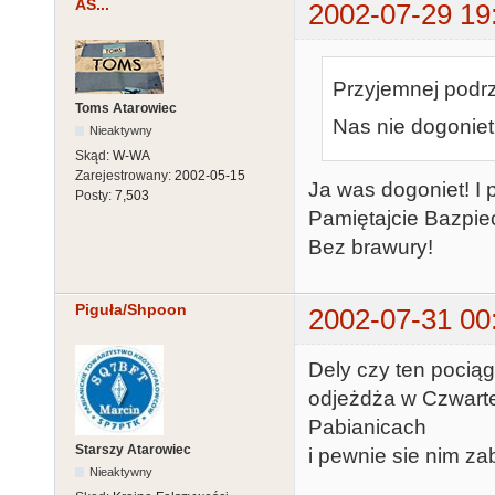
AS...
2002-07-29 19
Przyjemnej podrzy
Toms Atarowiec
Nas nie dogoniet!
Nieaktywny
Skąd:
W-WA
Zarejestrowany:
2002-05-15
Ja was dogoniet! I 
Posty:
7,503
Pamiętajcie Bazpie
Bez brawury!
Piguła/Shpoon
2002-07-31 00
Dely czy ten pocią
odjeżdża w Czwartek
Pabianicach
Starszy Atarowiec
i pewnie sie nim z
Nieaktywny