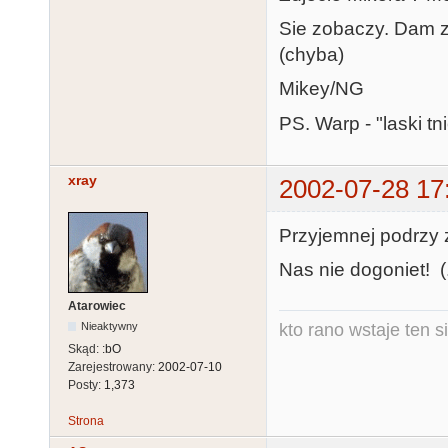
Sie zobaczy. Dam z
(chyba)
Mikey/NG
PS. Warp - "laski tni
xray
2002-07-28 17
Przyjemnej podrzy zy
Nas nie dogoniet! (.
Atarowiec
kto rano wstaje ten s
Nieaktywny
Skąd:
:bO
Zarejestrowany:
2002-07-10
Posty:
1,373
Strona