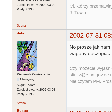
Skąd:
Kraina Fałszywości
Zarejestrowany:
2002-03-09
Ci, którzy przemawia
Posty:
2,335
J. Tuwim
Strona
dely
2002-07-31 08
No prosze jak nam s
wagony doczepiac :
Czy możecie wyjaśnić
stirlitz@rsha.gov.de
Kierownik Zamieszania
Nieaktywny
Nie czytam PM. Pros
Skąd:
Radom
Zarejestrowany:
2002-03-08
Posty:
7,198
Strona
Buster