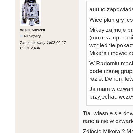
auu to zapowiad
Wiec plan gry jest
Mikey zajmuje pr
Wujek Staszek
Nieaktywny
(mozesz np. kupi
Zarejestrowany:
2002-06-17
wzglednie pokaz
Posty:
2,436
Mikera i mowic z
W Radomiu macha
podejrzanej grup
razie: Denon, lew
Ja mam w czwart
przyjechac wczes
Tia, wlasnie sie d
rano a nie w czwar
Zdjecie Mikera ? M