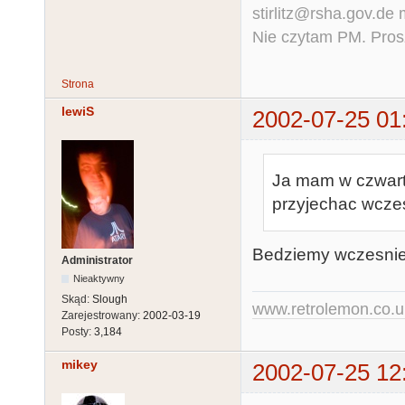
stirlitz@rsha.gov.de
Nie czytam PM. Pros
Strona
lewiS
2002-07-25 01
Ja mam w czwart
przyjechac wczes
Bedziemy wczesniej, 
Administrator
Nieaktywny
Skąd:
Slough
www.retrolemon.co.u
Zarejestrowany:
2002-03-19
Posty:
3,184
mikey
2002-07-25 12