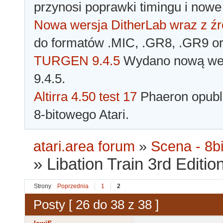
przynosi poprawki timingu i nowe
Nowa wersja DitherLab wraz z źr
do formatów .MIC, .GR8, .GR9 o
TURGEN 9.4.5
Wydano nową wer
9.4.5.
Altirra 4.50 test 17
Phaeron opubli
8-bitowego Atari.
atari.area forum
»
Scena - 8bi
»
Libation Train 3rd Editi
Strony
Poprzednia
1
2
Posty [ 26 do 38 z 38 ]