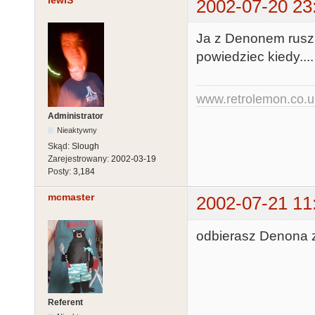
lewiS
2002-07-20 23
Ja z Denonem rusz
powiedziec kiedy..
www.retrolemon.co.u
Administrator
Nieaktywny
Skąd:
Slough
Zarejestrowany:
2002-03-19
Posty:
3,184
mcmaster
2002-07-21 11
odbierasz Denona z
Referent