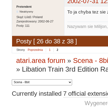
2002-07-31 12
Pretendent
To ja chyba tez sie
Nieaktywny
Skąd:
Łódź / Poland
Zarejestrowany:
2002-06-27
Nazywam sie Milijon, 
Posty:
111
Posty [ 26 do 38 z 38 ]
Strony
Poprzednia
1
2
atari.area forum
»
Scena - 8bi
»
Libation Train 3rd Edition 
Currently installed
7 official extens
Wygenero