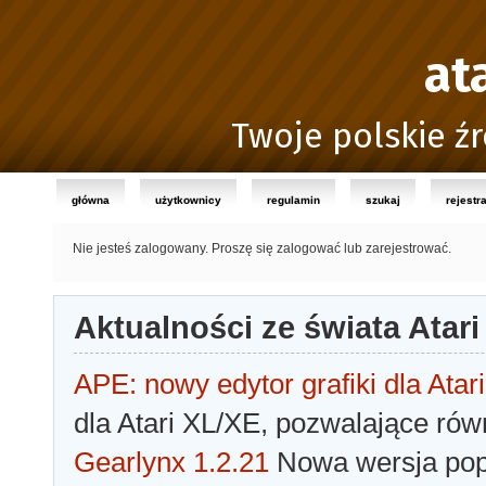
at
Twoje polskie źr
główna
użytkownicy
regulamin
szukaj
rejestr
Nie jesteś zalogowany.
Proszę się zalogować lub zarejestrować.
Aktualności ze świata Atari
APE: nowy edytor grafiki dla Atari
dla Atari XL/XE, pozwalające rów
Gearlynx 1.2.21
Nowa wersja popu