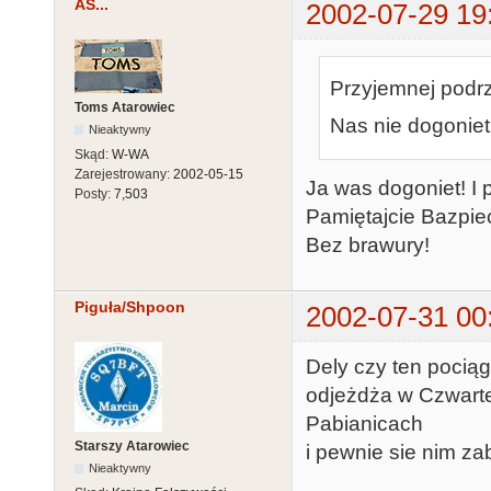
AS...
2002-07-29 19
Przyjemnej podrzy
Toms Atarowiec
Nas nie dogoniet!
Nieaktywny
Skąd:
W-WA
Zarejestrowany:
2002-05-15
Ja was dogoniet! I 
Posty:
7,503
Pamiętajcie Bazpie
Bez brawury!
Piguła/Shpoon
2002-07-31 00
Dely czy ten pocią
odjeżdża w Czwartek
Pabianicach
Starszy Atarowiec
i pewnie sie nim z
Nieaktywny