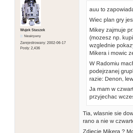
auu to zapowiad
Wiec plan gry jest
Mikey zajmuje pr
Wujek Staszek
Nieaktywny
(mozesz np. kupi
Zarejestrowany:
2002-06-17
wzglednie pokaz
Posty:
2,436
Mikera i mowic z
W Radomiu macha
podejrzanej grup
razie: Denon, lew
Ja mam w czwart
przyjechac wczes
Tia, wlasnie sie d
rano a nie w czwar
Zdjecie Mikera ? M