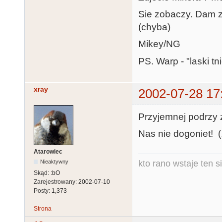
Sie zobaczy. Dam z
(chyba)
Mikey/NG
PS. Warp - "laski tni
xray
2002-07-28 17
Przyjemnej podrzy zy
Nas nie dogoniet! (.
Atarowiec
kto rano wstaje ten s
Nieaktywny
Skąd:
:bO
Zarejestrowany:
2002-07-10
Posty:
1,373
Strona