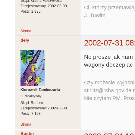
Skąd:
Kraina Fałszywości
Zarejestrowany:
2002-03-09
Ci, którzy przemawia
Posty:
2,335
J. Tuwim
Strona
dely
2002-07-31 08
No prosze jak nam s
wagony doczepiac :
Czy możecie wyjaśnić
stirlitz@rsha.gov.de
Kierownik Zamieszania
Nieaktywny
Nie czytam PM. Pros
Skąd:
Radom
Zarejestrowany:
2002-03-08
Posty:
7,198
Strona
Buster