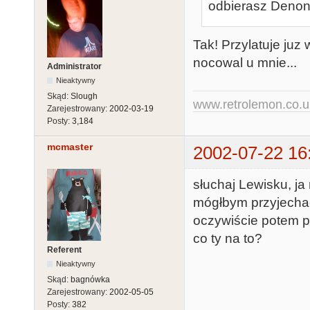
odbierasz Denona
Tak! Przylatuje juz
nocowal u mnie...
Administrator
Nieaktywny
Skąd:
Slough
www.retrolemon.co.u
Zarejestrowany:
2002-03-19
Posty:
3,184
mcmaster
2002-07-22 16
słuchaj Lewisku, j
mógłbym przyjechać
oczywiście potem po
co ty na to?
Referent
Nieaktywny
Skąd:
bagnówka
Zarejestrowany:
2002-05-05
Posty:
382