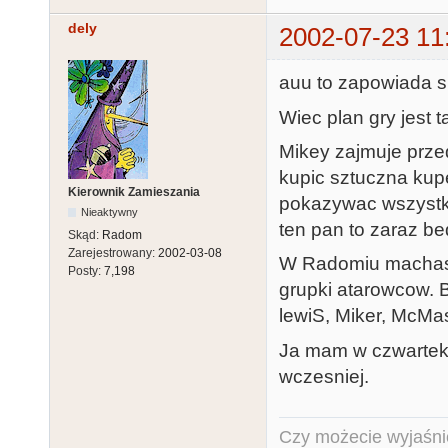
dely
2002-07-23 11
auu to zapowiada 
Wiec plan gry jest ta
Mikey zajmuje przed
kupic sztuczna kup
Kierownik Zamieszania
pokazywac wszystk
Nieaktywny
ten pan to zaraz be
Skąd:
Radom
Zarejestrowany:
2002-03-08
W Radomiu machasz
Posty:
7,198
grupki atarowcow. 
lewiS, Miker, McMast
Ja mam w czwartek 
wczesniej.
Czy możecie wyjaśnić