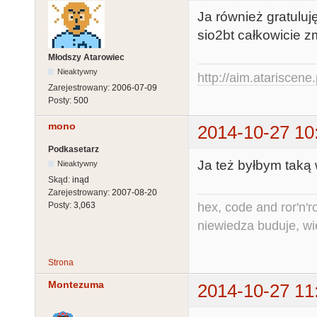
Ja również gratulu
sio2bt całkowicie
Młodszy Atarowiec
Nieaktywny
http://aim.atariscene.
Zarejestrowany:
2006-07-09
Posty:
500
mono
2014-10-27 10
Podkasetarz
Ja też byłbym taką
Nieaktywny
Skąd:
inąd
Zarejestrowany:
2007-08-20
hex, code and ror'n'ro
Posty:
3,063
niewiedza buduje, wi
Strona
Montezuma
2014-10-27 11