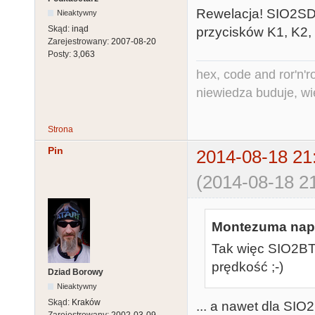
Rewelacja! SIO2SD w
Nieaktywny
Skąd:
inąd
przycisków K1, K2, K
Zarejestrowany:
2007-08-20
Posty:
3,063
hex, code and ror'n'ro
niewiedza buduje, wi
Strona
Pin
2014-08-18 21
(2014-08-18 21
Montezuma napi
Tak więc SIO2BT 
prędkość ;-)
Dziad Borowy
Nieaktywny
Skąd:
Kraków
... a nawet dla SIO2