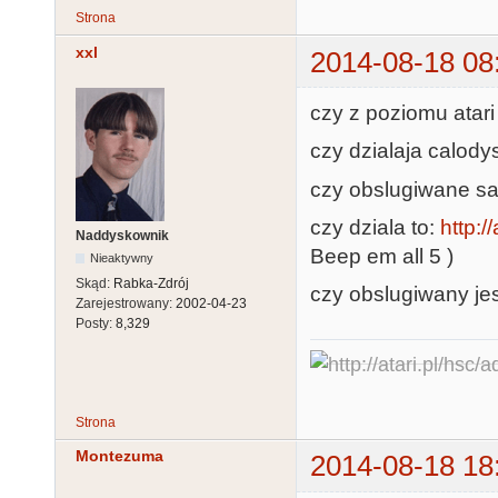
Strona
xxl
2014-08-18 08
czy z poziomu atari
czy dzialaja calody
czy obslugiwane sa 
czy dziala to:
http:/
Naddyskownik
Beep em all 5 )
Nieaktywny
Skąd:
Rabka-Zdrój
czy obslugiwany jes
Zarejestrowany:
2002-04-23
Posty:
8,329
Strona
Montezuma
2014-08-18 18