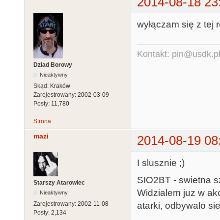
2014-08-18 23
wyłączam się z tej 
Kontakt: pin@usdk.p
Dziad Borowy
Nieaktywny
Skąd:
Kraków
Zarejestrowany:
2002-03-09
Posty:
11,780
Strona
mazi
2014-08-19 08
I slusznie ;)
SIO2BT - swietna s
Starszy Atarowiec
Widzialem juz w akc
Nieaktywny
atarki, odbywalo sie
Zarejestrowany:
2002-11-08
Posty:
2,134