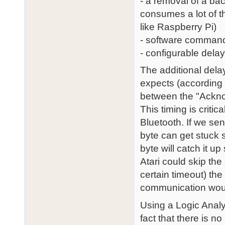
- a removal of a ba
consumes a lot of 
like Raspberry Pi)
- software comman
- configurable delay 
The additional delay
expects (according 
between the "Ackno
This timing is criti
Bluetooth. If we sen
byte can get stuck
byte will catch it up
Atari could skip the
certain timeout) t
communication woul
Using a Logic Analyz
fact that there is n