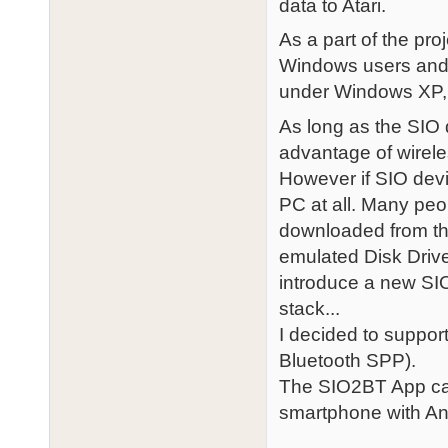
data to Atari.
As a part of the pro
Windows users and t
under Windows XP,
As long as the SIO 
advantage of wirel
However if SIO dev
PC at all. Many pe
downloaded from the
emulated Disk Driv
introduce a new SIO
stack...
I decided to suppor
Bluetooth SPP).
The SIO2BT App can
smartphone with And