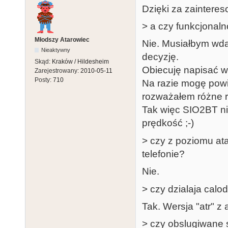
Dzięki za zaintere
> a czy funkcjonal
Młodszy Atarowiec
Nie. Musiałbym wda
Nieaktywny
decyzję.
Skąd:
Kraków / Hildesheim
Obiecuję napisać w
Zarejestrowany:
2010-05-11
Posty:
710
Na razie mogę powi
rozważałem różne r
Tak więc SIO2BT nie
prędkość ;-)
> czy z poziomu ata
telefonie?
Nie.
> czy dzialaja calod
Tak. Wersja "atr" z 
> czy obslugiwane s