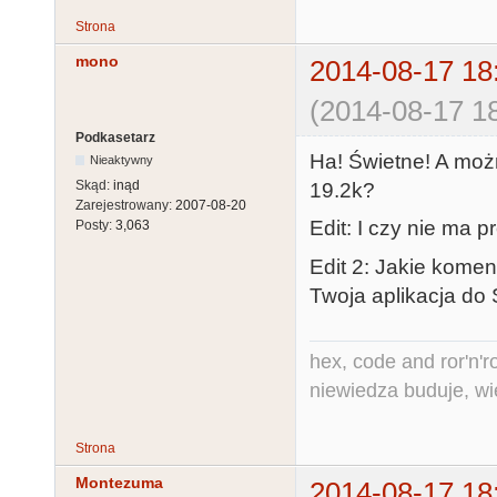
Strona
mono
2014-08-17 18
(2014-08-17 18
Podkasetarz
Ha! Świetne! A moż
Nieaktywny
Skąd:
inąd
19.2k?
Zarejestrowany:
2007-08-20
Edit: I czy nie ma
Posty:
3,063
Edit 2: Jakie komen
Twoja aplikacja do
hex, code and ror'n'ro
niewiedza buduje, wi
Strona
Montezuma
2014-08-17 18