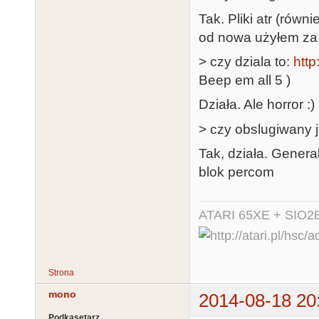
Tak. Pliki atr (równ
od nowa użyłem za 
> czy dziala to:
http
Beep em all 5 )
Działa. Ale horror :)
> czy obslugiwany j
Tak, działa. Gener
blok percom
ATARI 65XE + SIO2
Strona
mono
2014-08-18 20
Podkasetarz