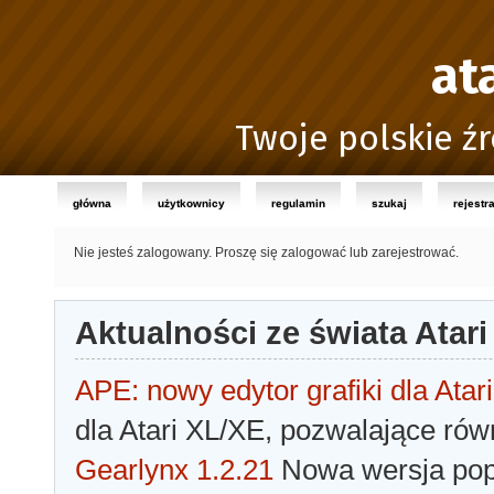
at
Twoje polskie źr
główna
użytkownicy
regulamin
szukaj
rejestr
Nie jesteś zalogowany.
Proszę się zalogować lub zarejestrować.
Aktualności ze świata Atari
APE: nowy edytor grafiki dla Atari
dla Atari XL/XE, pozwalające rów
Gearlynx 1.2.21
Nowa wersja popu