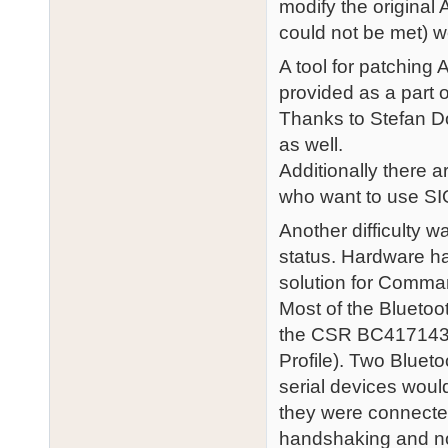
modify the original 
could not be met) w
A tool for patching A
provided as a part o
Thanks to Stefan Do
as well.
Additionally there a
who want to use SIO
Another difficulty
status. Hardware h
solution for Comma
Most of the Bluetoo
the CSR BC417143 c
Profile). Two Bluet
serial devices woul
they were connected
handshaking and no