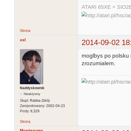
ATARI 65XE + SIO2
Strona
xxl
2014-09-02 18
moglbys po polsku 
zrozumialem.
Naddyskownik
Nieaktywny
Skąd:
Rabka-Zdrój
Zarejestrowany:
2002-04-23
Posty:
8,329
Strona
Montezuma