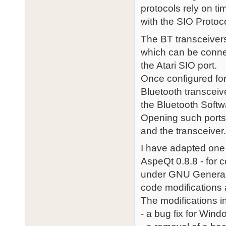
protocols rely on ti
with the SIO Protoco
The BT transceivers
which can be conne
the Atari SIO port.
Once configured fo
Bluetooth transceiv
the Bluetooth Softwa
Opening such ports
and the transceiver
I have adapted one 
AspeQt 0.8.8 - for 
under GNU General 
code modifications 
The modifications i
- a bug fix for Win