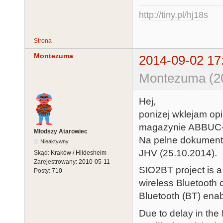
http://tiny.pl/hj18s
Strona
Montezuma
2014-09-02 17
Montezuma (20
Hej,
ponizej wklejam op
magazynie ABBUC-
Młodszy Atarowiec
Na pelne dokumenta
Nieaktywny
JHV (25.10.2014).
Skąd:
Kraków / Hildesheim
Zarejestrowany:
2010-05-11
SIO2BT project is a
Posty:
710
wireless Bluetooth
Bluetooth (BT) enab
Due to delay in the