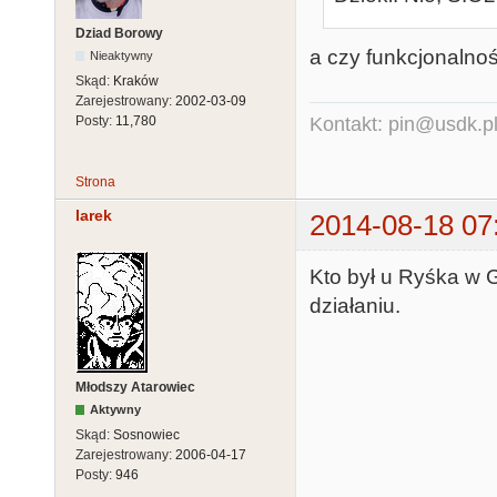
Dziad Borowy
a czy funkcjonalno
Nieaktywny
Skąd:
Kraków
Zarejestrowany:
2002-03-09
Posty:
11,780
Kontakt: pin@usdk.p
Strona
larek
2014-08-18 07
Kto był u Ryśka w 
działaniu.
Młodszy Atarowiec
Aktywny
Skąd:
Sosnowiec
Zarejestrowany:
2006-04-17
Posty:
946