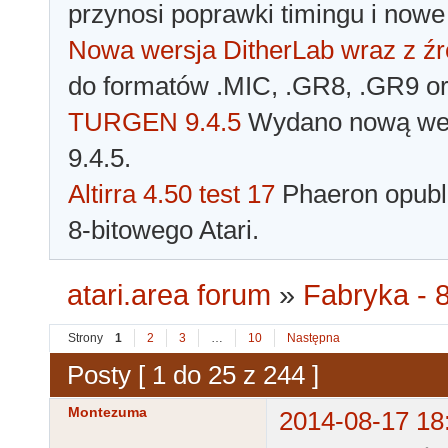
przynosi poprawki timingu i nowe
Nowa wersja DitherLab wraz z źr
do formatów .MIC, .GR8, .GR9 o
TURGEN 9.4.5
Wydano nową wer
9.4.5.
Altirra 4.50 test 17
Phaeron opubli
8-bitowego Atari.
atari.area forum
»
Fabryka - 8
Strony
1
2
3
…
10
Następna
Posty [ 1 do 25 z 244 ]
Montezuma
2014-08-17 18