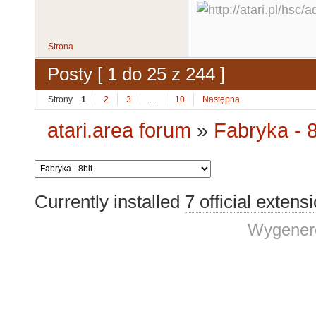
Strona
Posty [ 1 do 25 z 244 ]
Strony
1
2
3
…
10
Następna
atari.area forum
»
Fabryka - 8
Currently installed
7 official extens
Wygenero