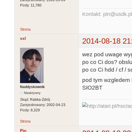
Zarejestrowany:
2002-03-09
Posty:
11,780
Kontakt: pin@usdk.p
Strona
xxl
2014-08-18 21
wez pod uwage wy
po co Ci dos? obslu
po co Ci hdd / cf / 
pod tym wzgledem K
SIO2BT
Naddyskownik
Nieaktywny
Skąd:
Rabka-Zdrój
Zarejestrowany:
2002-04-23
Posty:
8,329
Strona
Pin