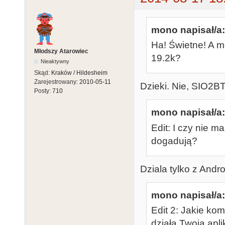
mono napisał/a:
Ha! Świetne! A 
Młodszy Atarowiec
19.2k?
Nieaktywny
Skąd:
Kraków / Hildesheim
Zarejestrowany:
2010-05-11
Dzieki. Nie, SIO2BT 
Posty:
710
mono napisał/a:
Edit: I czy nie 
dogadują?
Dziala tylko z Andr
mono napisał/a:
Edit 2: Jakie ko
działa Twoja apl