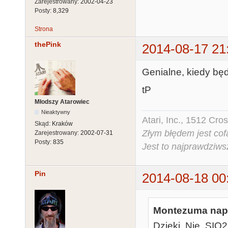
Zarejestrowany:
2002-04-23
Posty:
8,329
Strona
thePink
2014-08-17 21
Genialne, kiedy bę
tP
Młodszy Atarowiec
Nieaktywny
Atari, Inc., 1512 Cr
Skąd:
Kraków
Złym błędem jest cof
Zarejestrowany:
2002-07-31
Posty:
835
Jest to najprawdziws
Pin
2014-08-18 00
Montezuma napi
Dzieki. Nie, SIO2