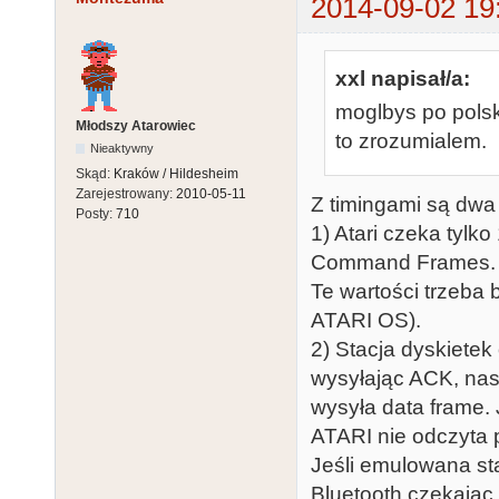
2014-09-02 19
xxl napisał/a:
moglbys po polsk
Młodszy Atarowiec
to zrozumialem.
Nieaktywny
Skąd:
Kraków / Hildesheim
Zarejestrowany:
2010-05-11
Z timingami są dwa
Posty:
710
1) Atari czeka tyl
Command Frames.
Te wartości trzeba
ATARI OS).
2) Stacja dyskiet
wysyłając ACK, nas
wysyła data frame. 
ATARI nie odczyta
Jeśli emulowana st
Bluetooth czekając 