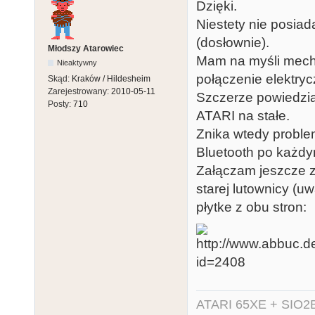
Dzięki.
Niestety nie posia
(dosłownie).
Młodszy Atarowiec
Mam na myśli mech
Nieaktywny
połączenie elektryc
Skąd:
Kraków / Hildesheim
Zarejestrowany:
2010-05-11
Szczerze powiedzi
Posty:
710
ATARI na stałe.
Znika wtedy proble
Bluetooth po każdy
Załączam jeszcze z
starej lutownicy (u
płytke z obu stron:
ATARI 65XE + SIO2