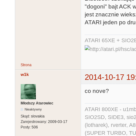
"dogoni" bajt ACK 
jest znacznie wieks
ATARI jeden po dru
ATARI 65XE + SIO2
Strona
w1k
2014-10-17 19
co nove?
Młodszy Atarowiec
ATARI 800XE - u1mb, 
Nieaktywny
SIO2SD, SIDE3, sio2us
Skąd:
slovakia
Zarejestrowany:
2009-03-17
(lotharek), rverter, 
Posty:
506
(SUPER TURBO, TURBO