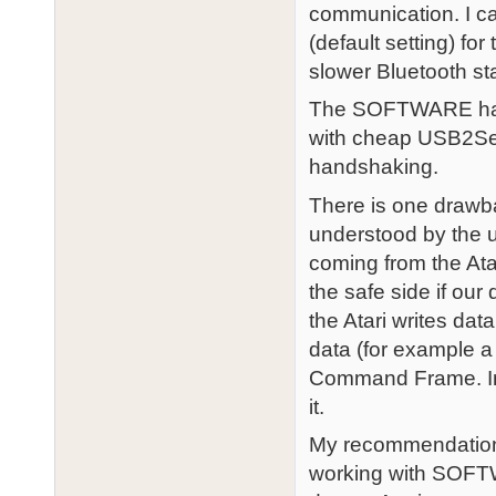
communication. I c
(default setting) f
slower Bluetooth st
The SOFTWARE hand
with cheap USB2Ser
handshaking.
There is one draw
understood by the 
coming from the At
the safe side if our
the Atari writes dat
data (for example a 
Command Frame. In 
it.
My recommendation
working with SOFTW