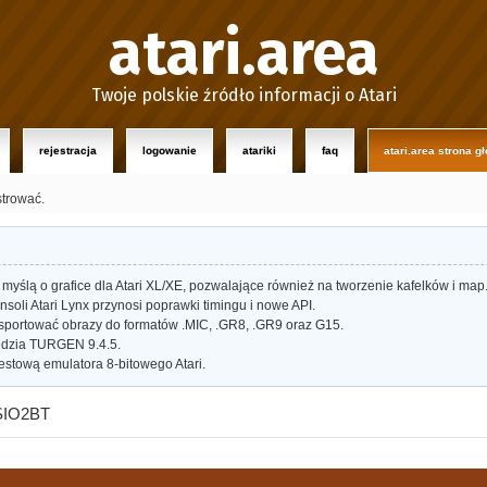
atari.area
Twoje polskie źródło informacji o Atari
rejestracja
logowanie
atariki
faq
atari.area strona g
strować.
myślą o grafice dla Atari XL/XE, pozwalające również na tworzenie kafelków i map
oli Atari Lynx przynosi poprawki timingu i nowe API.
portować obrazy do formatów .MIC, .GR8, .GR9 oraz G15.
dzia TURGEN 9.4.5.
estową emulatora 8-bitowego Atari.
 SIO2BT