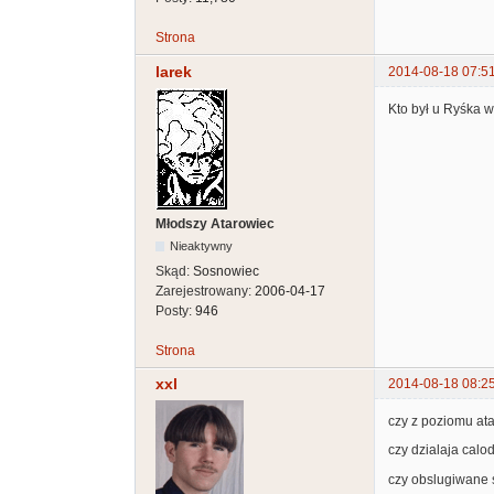
Strona
larek
2014-08-18 07:5
Kto był u Ryśka 
Młodszy Atarowiec
Nieaktywny
Skąd:
Sosnowiec
Zarejestrowany:
2006-04-17
Posty:
946
Strona
xxl
2014-08-18 08:2
czy z poziomu ata
czy dzialaja calo
czy obslugiwane s