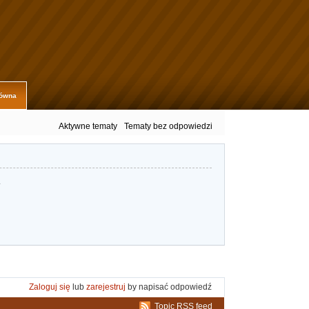
łówna
Aktywne tematy
Tematy bez odpowiedzi
.
Zaloguj się
lub
zarejestruj
by napisać odpowiedź
Topic RSS feed