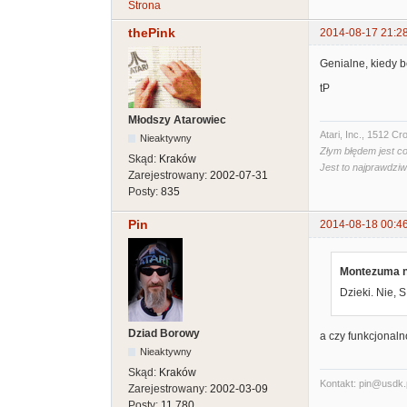
Strona
thePink
2014-08-17 21:2
Genialne, kiedy 
tP
Młodszy Atarowiec
Atari, Inc., 1512 
Nieaktywny
Złym błędem jest co
Skąd:
Kraków
Jest to najprawdzi
Zarejestrowany:
2002-07-31
Posty:
835
Pin
2014-08-18 00:4
Montezuma n
Dzieki. Nie, S
Dziad Borowy
a czy funkcjonaln
Nieaktywny
Skąd:
Kraków
Kontakt: pin@usdk.
Zarejestrowany:
2002-03-09
Posty:
11,780