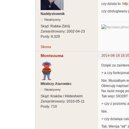
czy dziala to:
http
czy obslugiwany j
Naddyskownik
Nieaktywny
Skąd:
Rabka-Zdrój
Zarejestrowany:
2002-04-23
Posty:
8,329
Strona
Montezuma
2014-08-18 18:3
Dzięki za zainte
> a czy funkcjona
Nie. Musiałbym w
Młodszy Atarowiec
Obiecuję napisać
Nieaktywny
Na razie mogę po
Tak więc SIO2BT n
Skąd:
Kraków / Hildesheim
Zarejestrowany:
2010-05-11
> czy z poziomu a
Posty:
710
Nie.
> czy dzialaja ca
Tak. Wersja "atr" 