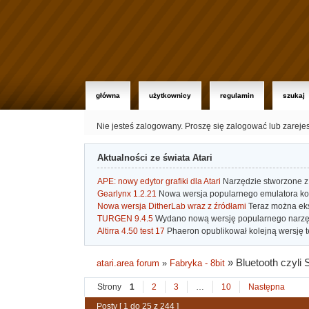
główna
użytkownicy
regulamin
szukaj
Nie jesteś zalogowany.
Proszę się zalogować lub zareje
Aktualności ze świata Atari
APE: nowy edytor grafiki dla Atari
Narzędzie stworzone z 
Gearlynx 1.2.21
Nowa wersja popularnego emulatora kons
Nowa wersja DitherLab wraz z źródłami
Teraz można eks
TURGEN 9.4.5
Wydano nową wersję popularnego narzę
Altirra 4.50 test 17
Phaeron opublikował kolejną wersję t
»
Bluetooth czyli
atari.area forum
»
Fabryka - 8bit
Strony
1
2
3
…
10
Następna
Posty [ 1 do 25 z 244 ]