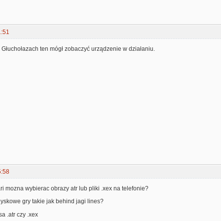
1:51
w Głuchołazach ten mógł zobaczyć urządzenie w działaniu.
5:58
ri mozna wybierac obrazy atr lub pliki .xex na telefonie?
dyskowe gry takie jak behind jagi lines?
a .atr czy .xex