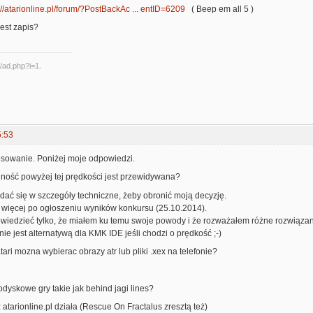
://atarionline.pl/forum/?PostBackAc ... entID=6209
( Beep em all 5 )
est zapis?
5:53
resowanie. Poniżej moje odpowiedzi.
lność powyżej tej prędkości jest przewidywana?
dać się w szczegóły techniczne, żeby obronić moją decyzję.
 więcej po ogłoszeniu wyników konkursu (25.10.2014).
wiedzieć tylko, że miałem ku temu swoje powody i że rozważałem różne rozwiązan
ie jest alternatywą dla KMK IDE jeśli chodzi o prędkość ;-)
tari mozna wybierac obrazy atr lub pliki .xex na telefonie?
lodyskowe gry takie jak behind jagi lines?
z atarionline.pl działa (Rescue On Fractalus zresztą też)