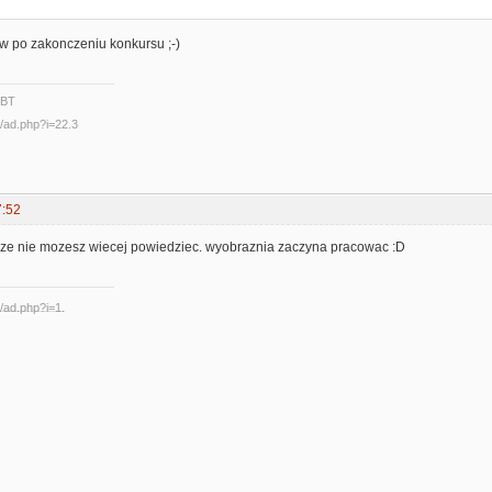
w po zakonczeniu konkursu ;-)
2BT
7:52
 ze nie mozesz wiecej powiedziec. wyobraznia zaczyna pracowac :D