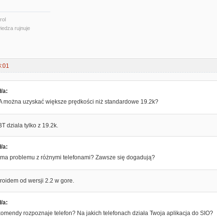
rol
iedza rujnuje
8:01
/a:
 A można uzyskać większe prędkości niż standardowe 19.2k?
T dziala tylko z 19.2k.
/a:
ie ma problemu z różnymi telefonami? Zawsze się dogadują?
droidem od wersji 2.2 w gore.
/a:
 komendy rozpoznaje telefon? Na jakich telefonach działa Twoja aplikacja do SIO?