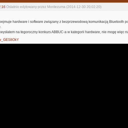
2:16
Ostatnio edytowany przez Montezuma (2014-12-30 20:02:20)
bejmuje hardware i software związany z bezprzewodową komunikacją Bluetooth p
.
 wysłałem na tegoroczny konkurs ABBUC-a w kategorii hardware, nie mogę więc nar
Brw_GES8OkY