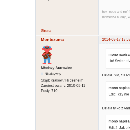
hex, code and ror'n'
niewiedza buduje, w
Strona
Montezuma
2014-08-17 18:5
mono napisał
Ha! Świetne!
Młodszy Atarowiec
Nieaktywny
Dzieki. Nie, SIO2B
Skąd:
Kraków / Hildesheim
Zarejestrowany:
2010-05-11
mono napisał
Posty:
710
Edit: I czy n
Dziala tylko z An
mono napisał
Edit 2: Jakie