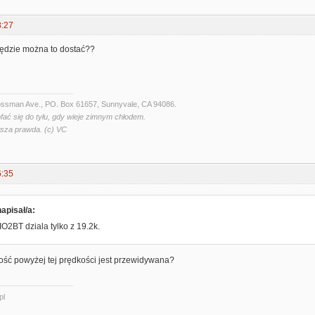
8:27
będzie można to dostać??
Crossman Ave., PO. Box 61657, Sunnyvale, CA 94086.
fać się do tyłu, gdy wieje zimnym chłodem.
wsza prawda. (c) VC
6:35
apisał/a:
IO2BT dziala tylko z 19.2k.
ość powyżej tej prędkości jest przewidywana?
pl