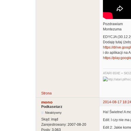
Pozdrawiam
Montezuma
EDYCJA (30.12.2
Dodaję tutaj (żeby
https://drive.goo
i do aplikacji na 
https://play.googl
ATARI 65XE + SIO
Strona
mono
2014-08-17 18:2
Podkasetarz
Ha! Świetne! A m
Nieaktywny
Skąd:
inąd
Edit: I czy nie m
Zarejestrowany:
2007-08-20
Edit 2: Jakie kom
Posty:
3,063