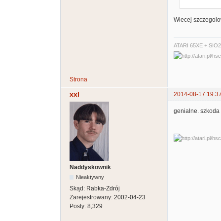
Wiecej szczegolo
ATARI 65XE + SIO
Strona
xxl
2014-08-17 19:3
genialne. szkoda
Naddyskownik
Nieaktywny
Skąd:
Rabka-Zdrój
Zarejestrowany:
2002-04-23
Posty:
8,329