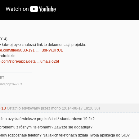
014)
 łatwiej było znaleźć) link to dokumentacji projektu:
gle.com/file/d/0B3-191 ... FBsRW1iRUE
Androidzie:
e.com/store/apps/deta ... uma.sio2bt
2BT
4:13
Ostatnio edytowany przez mono (2014-08-17 18:26:30)
ożna uzyskać większe prędkości niż standardowe 19.2k?
a problemu z różnymi telefonami? Zawsze się dogadują?
endy rozpoznaje telefon? Na jakich telefonach działa Twoja aplikacja do SIO?