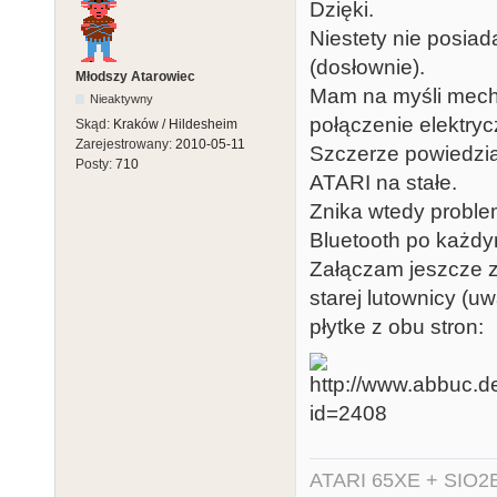
Dzięki.
Niestety nie posia
(dosłownie).
Młodszy Atarowiec
Mam na myśli mech
Nieaktywny
połączenie elektryc
Skąd:
Kraków / Hildesheim
Zarejestrowany:
2010-05-11
Szczerze powiedzi
Posty:
710
ATARI na stałe.
Znika wtedy proble
Bluetooth po każdy
Załączam jeszcze z
starej lutownicy (u
płytke z obu stron:
ATARI 65XE + SIO2