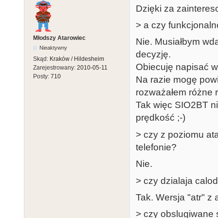
Dzięki za zaintere
> a czy funkcjonal
Młodszy Atarowiec
Nie. Musiałbym wda
Nieaktywny
decyzję.
Skąd:
Kraków / Hildesheim
Obiecuję napisać w
Zarejestrowany:
2010-05-11
Posty:
710
Na razie mogę powi
rozważałem różne r
Tak więc SIO2BT nie
prędkość ;-)
> czy z poziomu ata
telefonie?
Nie.
> czy dzialaja calod
Tak. Wersja "atr" z 
> czy obslugiwane s