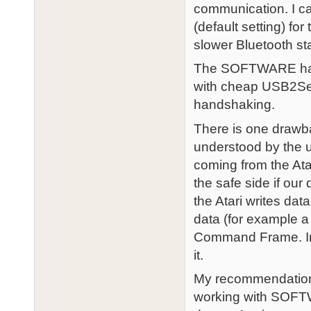
communication. I c
(default setting) f
slower Bluetooth st
The SOFTWARE hand
with cheap USB2Ser
handshaking.
There is one draw
understood by the 
coming from the At
the safe side if our
the Atari writes dat
data (for example a 
Command Frame. In 
it.
My recommendation
working with SOFTW