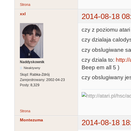
Strona
xxl
2014-08-18 08
czy z poziomu atari
czy dzialaja calody
czy obslugiwane sa 
czy dziala to:
http:/
Naddyskownik
Beep em all 5 )
Nieaktywny
Skąd:
Rabka-Zdrój
czy obslugiwany jes
Zarejestrowany:
2002-04-23
Posty:
8,329
Strona
Montezuma
2014-08-18 18