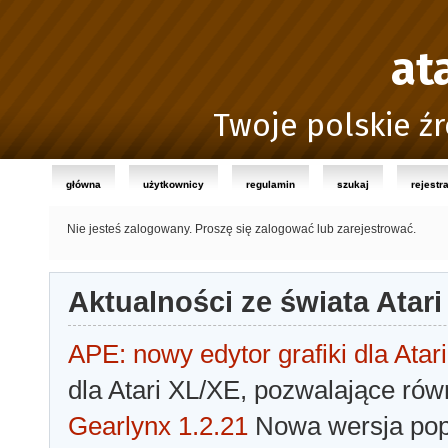
at
Twoje polskie źr
główna
użytkownicy
regulamin
szukaj
rejestr
Nie jesteś zalogowany.
Proszę się zalogować lub zarejestrować.
Aktualności ze świata Atari
APE: nowy edytor grafiki dla Atari
dla Atari XL/XE, pozwalające rów
Gearlynx 1.2.21
Nowa wersja popu