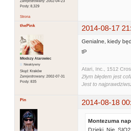
Zarejestrowany:
2002-04-23
Posty:
8,329
Strona
thePink
2014-08-17 21
Genialne, kiedy bę
tP
Młodszy Atarowiec
Nieaktywny
Atari, Inc., 1512 Cr
Skąd:
Kraków
Złym błędem jest cof
Zarejestrowany:
2002-07-31
Posty:
835
Jest to najprawdziws
Pin
2014-08-18 00
Montezuma napi
Dzieki. Nie, SIO2