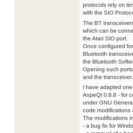
protocols rely on ti
with the SIO Protoco
The BT transceivers
which can be conne
the Atari SIO port.
Once configured fo
Bluetooth transceiv
the Bluetooth Softwa
Opening such ports
and the transceiver
I have adapted one 
AspeQt 0.8.8 - for 
under GNU General 
code modifications 
The modifications i
- a bug fix for Win