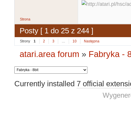
Strona
Posty [ 1 do 25 z 244 ]
Strony
1
2
3
…
10
Następna
atari.area forum
»
Fabryka - 8
Currently installed
7 official extens
Wygenero