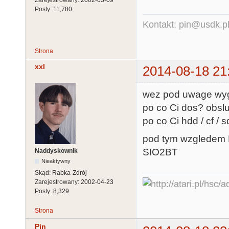
Zarejestrowany:
2002-03-09
Posty:
11,780
Kontakt: pin@usdk.p
Strona
xxl
2014-08-18 21
wez pod uwage wy
po co Ci dos? obslu
po co Ci hdd / cf / 
pod tym wzgledem K
SIO2BT
Naddyskownik
Nieaktywny
Skąd:
Rabka-Zdrój
Zarejestrowany:
2002-04-23
Posty:
8,329
Strona
Pin