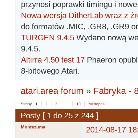
przynosi poprawki timingu i nowe
Nowa wersja DitherLab wraz z źr
do formatów .MIC, .GR8, .GR9 o
TURGEN 9.4.5
Wydano nową wer
9.4.5.
Altirra 4.50 test 17
Phaeron opubli
8-bitowego Atari.
atari.area forum
»
Fabryka - 8
Strony
1
2
3
…
10
Następna
Posty [ 1 do 25 z 244 ]
Montezuma
2014-08-17 18