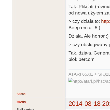
Tak. Pliki atr (równ
od nowa użyłem za 
> czy dziala to:
http
Beep em all 5 )
Działa. Ale horror :)
> czy obslugiwany j
Tak, działa. Gener
blok percom
ATARI 65XE + SIO2
Strona
mono
2014-08-18 20
Podkasetarz