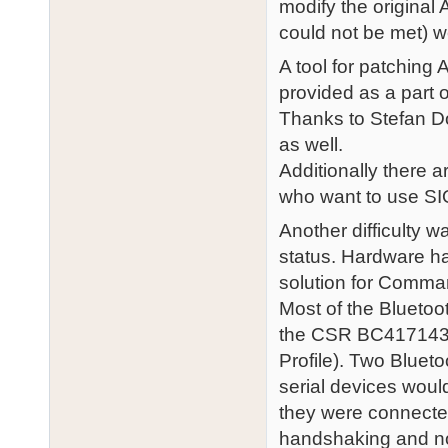
modify the original 
could not be met) w
A tool for patching A
provided as a part o
Thanks to Stefan Do
as well.
Additionally there a
who want to use SIO
Another difficulty
status. Hardware h
solution for Comma
Most of the Bluetoo
the CSR BC417143 c
Profile). Two Bluet
serial devices woul
they were connected
handshaking and no