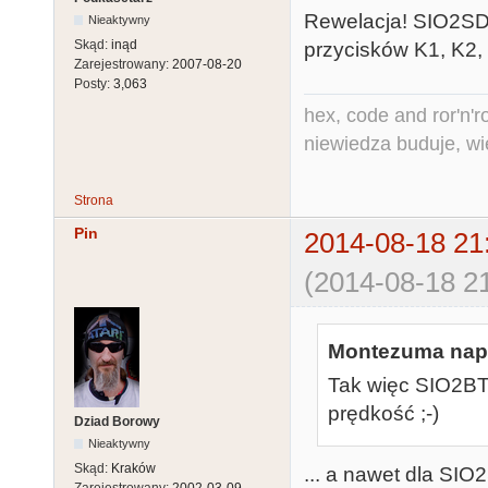
Rewelacja! SIO2SD w
Nieaktywny
Skąd:
inąd
przycisków K1, K2, K
Zarejestrowany:
2007-08-20
Posty:
3,063
hex, code and ror'n'ro
niewiedza buduje, wi
Strona
Pin
2014-08-18 21
(2014-08-18 21
Montezuma napi
Tak więc SIO2BT 
prędkość ;-)
Dziad Borowy
Nieaktywny
Skąd:
Kraków
... a nawet dla SIO2