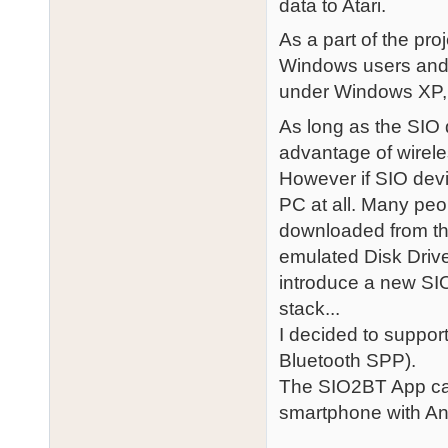
data to Atari.
As a part of the pro
Windows users and t
under Windows XP,
As long as the SIO 
advantage of wirel
However if SIO dev
PC at all. Many pe
downloaded from the
emulated Disk Driv
introduce a new SIO
stack...
I decided to suppor
Bluetooth SPP).
The SIO2BT App can
smartphone with And