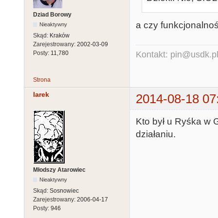
Dziad Borowy
a czy funkcjonalno
Nieaktywny
Skąd:
Kraków
Zarejestrowany:
2002-03-09
Posty:
11,780
Kontakt: pin@usdk.p
Strona
larek
2014-08-18 07
Kto był u Ryśka w 
działaniu.
Młodszy Atarowiec
Nieaktywny
Skąd:
Sosnowiec
Zarejestrowany:
2006-04-17
Posty:
946