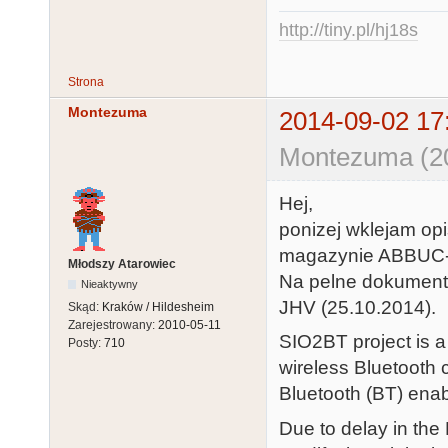
http://tiny.pl/hj18s
Strona
Montezuma
2014-09-02 17
Montezuma (20
Hej,
ponizej wklejam op
magazynie ABBUC-
Młodszy Atarowiec
Na pelne dokumenta
Nieaktywny
JHV (25.10.2014).
Skąd:
Kraków / Hildesheim
Zarejestrowany:
2010-05-11
SIO2BT project is a
Posty:
710
wireless Bluetooth
Bluetooth (BT) enab
Due to delay in the