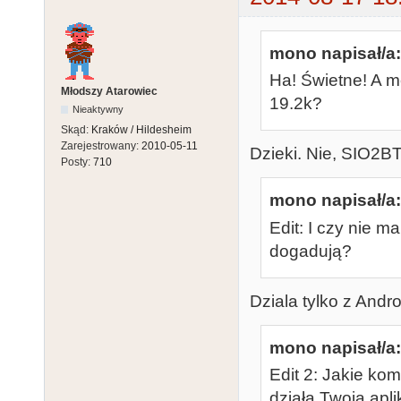
mono napisał/a:
Ha! Świetne! A 
Młodszy Atarowiec
19.2k?
Nieaktywny
Skąd:
Kraków / Hildesheim
Zarejestrowany:
2010-05-11
Dzieki. Nie, SIO2BT 
Posty:
710
mono napisał/a:
Edit: I czy nie 
dogadują?
Dziala tylko z Andr
mono napisał/a:
Edit 2: Jakie ko
działa Twoja apl