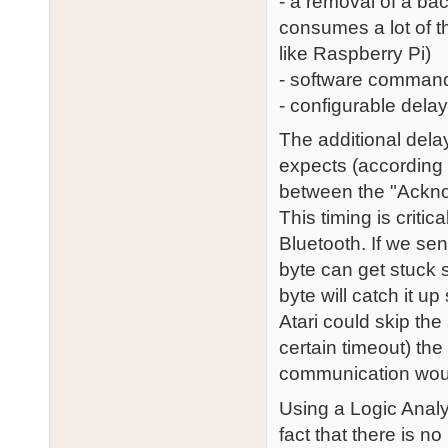
- a removal of a ba
consumes a lot of 
like Raspberry Pi)
- software comman
- configurable delay 
The additional delay
expects (according 
between the "Ackno
This timing is criti
Bluetooth. If we sen
byte can get stuck
byte will catch it up
Atari could skip the
certain timeout) t
communication woul
Using a Logic Analyz
fact that there is n