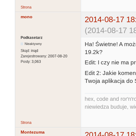
Strona
mono
2014-08-17 18
(2014-08-17 18
Podkasetarz
Ha! Świetne! A moż
Nieaktywny
Skąd:
inąd
19.2k?
Zarejestrowany:
2007-08-20
Edit: I czy nie ma
Posty:
3,063
Edit 2: Jakie komen
Twoja aplikacja do
hex, code and ror'n'ro
niewiedza buduje, wi
Strona
Montezuma
2014-08-17 18