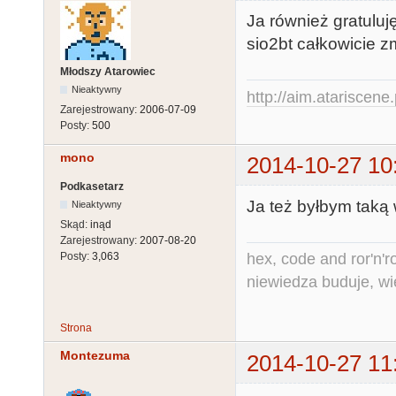
Ja również gratulu
sio2bt całkowicie
Młodszy Atarowiec
Nieaktywny
http://aim.atariscene.
Zarejestrowany:
2006-07-09
Posty:
500
mono
2014-10-27 10
Podkasetarz
Ja też byłbym taką
Nieaktywny
Skąd:
inąd
Zarejestrowany:
2007-08-20
hex, code and ror'n'ro
Posty:
3,063
niewiedza buduje, wi
Strona
Montezuma
2014-10-27 11