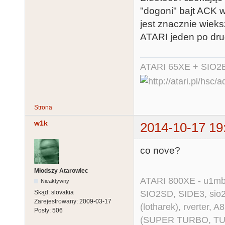
"dogoni" bajt ACK 
jest znacznie wieks
ATARI jeden po dru
ATARI 65XE + SIO2
Strona
w1k
2014-10-17 19
co nove?
Młodszy Atarowiec
ATARI 800XE - u1mb, 
Nieaktywny
SIO2SD, SIDE3, sio2us
Skąd:
slovakia
Zarejestrowany:
2009-03-17
(lotharek), rverter, 
Posty:
506
(SUPER TURBO, TURBO