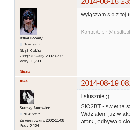
2014-08-18 23
wyłączam się z tej 
Kontakt: pin@usdk.p
Dziad Borowy
Nieaktywny
Skąd:
Kraków
Zarejestrowany:
2002-03-09
Posty:
11,780
Strona
mazi
2014-08-19 08
I slusznie ;)
SIO2BT - swietna s
Starszy Atarowiec
Widzialem juz w akc
Nieaktywny
atarki, odbywalo sie
Zarejestrowany:
2002-11-08
Posty:
2,134