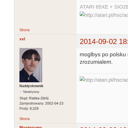
ATARI 65XE + SIO2
Strona
xxl
2014-09-02 18
moglbys po polsku 
zrozumialem.
Naddyskownik
Nieaktywny
Skąd:
Rabka-Zdrój
Zarejestrowany:
2002-04-23
Posty:
8,329
Strona
Montezuma