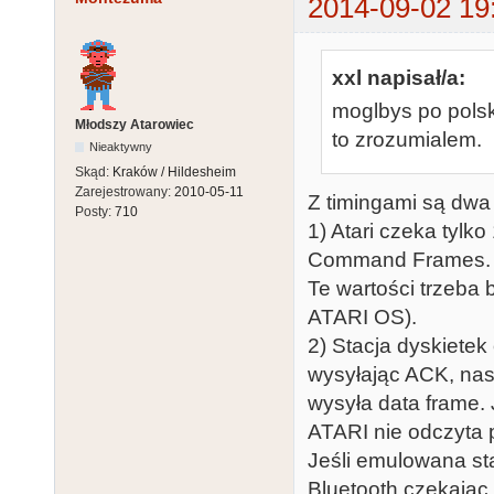
2014-09-02 19
xxl napisał/a:
moglbys po polsk
Młodszy Atarowiec
to zrozumialem.
Nieaktywny
Skąd:
Kraków / Hildesheim
Zarejestrowany:
2010-05-11
Z timingami są dwa
Posty:
710
1) Atari czeka tyl
Command Frames.
Te wartości trzeba
ATARI OS).
2) Stacja dyskiet
wysyłając ACK, nas
wysyła data frame. 
ATARI nie odczyta
Jeśli emulowana st
Bluetooth czekając 