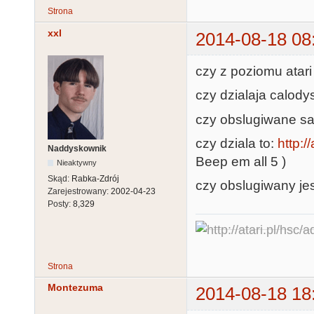
Strona
xxl
2014-08-18 08
czy z poziomu atari
czy dzialaja calody
czy obslugiwane sa 
czy dziala to:
http:/
Naddyskownik
Beep em all 5 )
Nieaktywny
Skąd:
Rabka-Zdrój
czy obslugiwany jes
Zarejestrowany:
2002-04-23
Posty:
8,329
Strona
Montezuma
2014-08-18 18