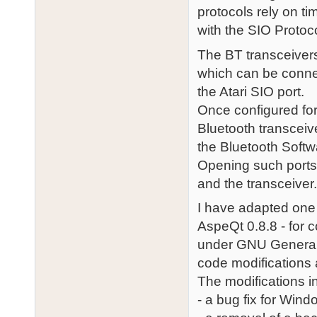
protocols rely on ti
with the SIO Protoco
The BT transceivers
which can be conne
the Atari SIO port.
Once configured fo
Bluetooth transceiv
the Bluetooth Softwa
Opening such ports
and the transceiver
I have adapted one 
AspeQt 0.8.8 - for 
under GNU General 
code modifications 
The modifications i
- a bug fix for Win