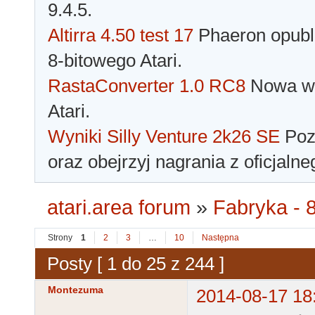
9.4.5.
Altirra 4.50 test 17
Phaeron opubli
8-bitowego Atari.
RastaConverter 1.0 RC8
Nowa wer
Atari.
Wyniki Silly Venture 2k26 SE
Pozn
oraz obejrzyj nagrania z oficjaln
atari.area forum
»
Fabryka - 8
Strony
1
2
3
…
10
Następna
Posty [ 1 do 25 z 244 ]
Montezuma
2014-08-17 18