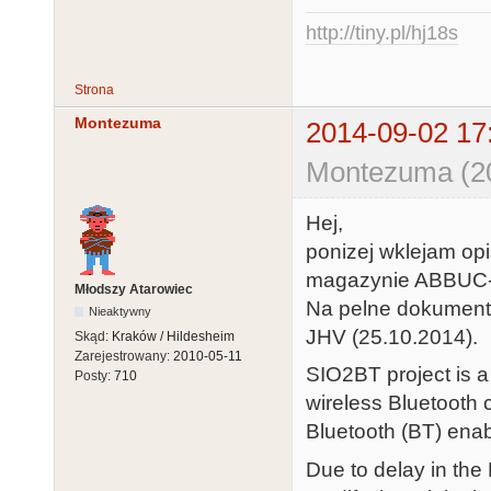
http://tiny.pl/hj18s
Strona
Montezuma
2014-09-02 17
Montezuma (20
Hej,
ponizej wklejam op
magazynie ABBUC-
Młodszy Atarowiec
Na pelne dokumenta
Nieaktywny
JHV (25.10.2014).
Skąd:
Kraków / Hildesheim
Zarejestrowany:
2010-05-11
SIO2BT project is a
Posty:
710
wireless Bluetooth
Bluetooth (BT) enab
Due to delay in the