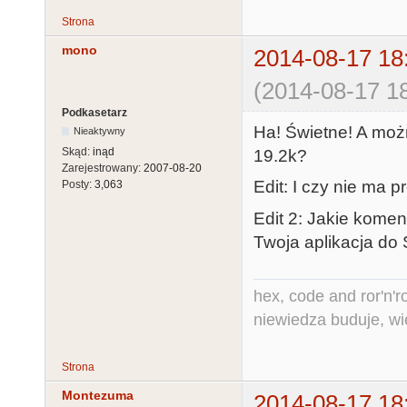
Strona
mono
2014-08-17 18
(2014-08-17 18
Podkasetarz
Ha! Świetne! A moż
Nieaktywny
Skąd:
inąd
19.2k?
Zarejestrowany:
2007-08-20
Edit: I czy nie ma
Posty:
3,063
Edit 2: Jakie komen
Twoja aplikacja do
hex, code and ror'n'ro
niewiedza buduje, wi
Strona
Montezuma
2014-08-17 18