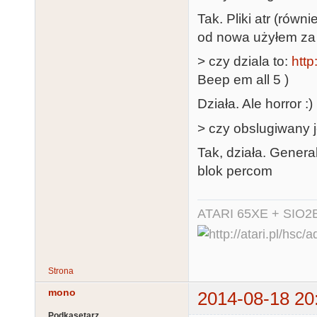
Tak. Pliki atr (równ
od nowa użyłem za 
> czy dziala to:
http
Beep em all 5 )
Działa. Ale horror :)
> czy obslugiwany j
Tak, działa. Gener
blok percom
ATARI 65XE + SIO2
Strona
mono
2014-08-18 20
Podkasetarz