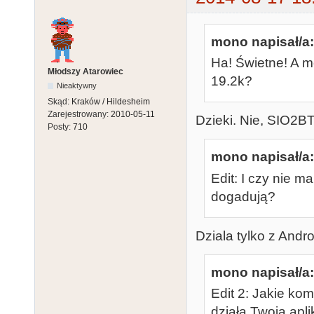
mono napisał/a:
Ha! Świetne! A 
Młodszy Atarowiec
19.2k?
Nieaktywny
Skąd:
Kraków / Hildesheim
Zarejestrowany:
2010-05-11
Dzieki. Nie, SIO2BT 
Posty:
710
mono napisał/a:
Edit: I czy nie 
dogadują?
Dziala tylko z Andr
mono napisał/a:
Edit 2: Jakie ko
działa Twoja apl