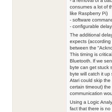
- a removal of a ba
consumes a lot of 
like Raspberry Pi)
- software comman
- configurable delay 
The additional delay
expects (according 
between the "Ackno
This timing is criti
Bluetooth. If we sen
byte can get stuck
byte will catch it up
Atari could skip the
certain timeout) t
communication woul
Using a Logic Analyz
fact that there is n