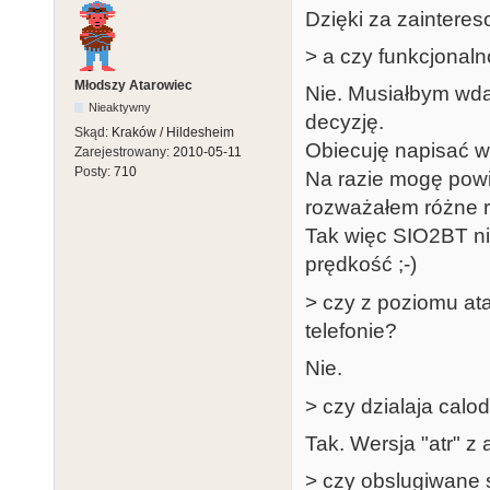
Dzięki za zaintere
> a czy funkcjonal
Młodszy Atarowiec
Nie. Musiałbym wda
Nieaktywny
decyzję.
Skąd:
Kraków / Hildesheim
Obiecuję napisać w
Zarejestrowany:
2010-05-11
Posty:
710
Na razie mogę powi
rozważałem różne r
Tak więc SIO2BT nie
prędkość ;-)
> czy z poziomu ata
telefonie?
Nie.
> czy dzialaja calod
Tak. Wersja "atr" z 
> czy obslugiwane s