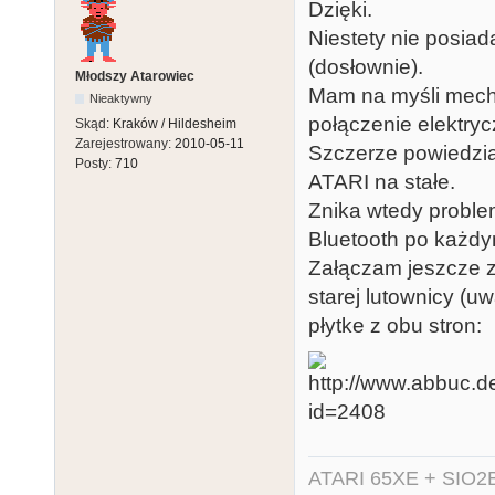
Dzięki.
Niestety nie posia
(dosłownie).
Młodszy Atarowiec
Mam na myśli mech
Nieaktywny
połączenie elektryc
Skąd:
Kraków / Hildesheim
Zarejestrowany:
2010-05-11
Szczerze powiedzi
Posty:
710
ATARI na stałe.
Znika wtedy proble
Bluetooth po każdy
Załączam jeszcze z
starej lutownicy (u
płytke z obu stron:
ATARI 65XE + SIO2