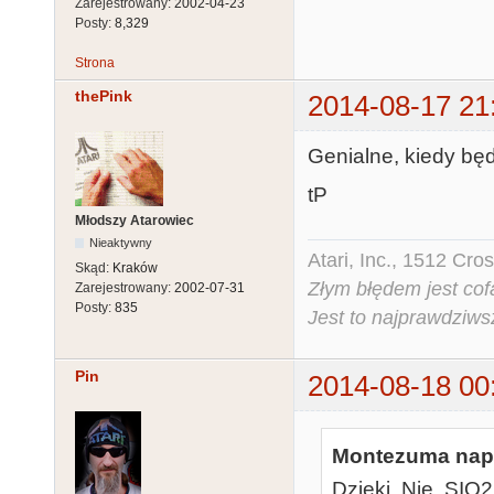
Zarejestrowany:
2002-04-23
Posty:
8,329
Strona
thePink
2014-08-17 21
Genialne, kiedy bę
tP
Młodszy Atarowiec
Nieaktywny
Atari, Inc., 1512 Cr
Skąd:
Kraków
Złym błędem jest cof
Zarejestrowany:
2002-07-31
Posty:
835
Jest to najprawdziws
Pin
2014-08-18 00
Montezuma napi
Dzieki. Nie, SIO2