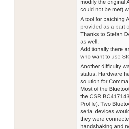
modify the original 
could not be met) w
A tool for patching A
provided as a part o
Thanks to Stefan Do
as well.
Additionally there a
who want to use SIO
Another difficulty
status. Hardware h
solution for Comma
Most of the Bluetoo
the CSR BC417143 c
Profile). Two Bluet
serial devices woul
they were connected
handshaking and no