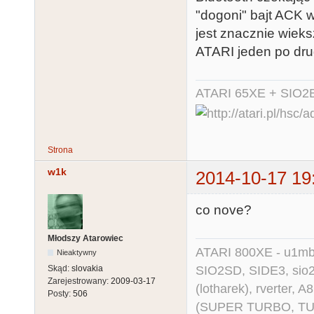
"dogoni" bajt ACK 
jest znacznie wieks
ATARI jeden po dru
ATARI 65XE + SIO2
Strona
w1k
2014-10-17 19
co nove?
Młodszy Atarowiec
ATARI 800XE - u1mb, 
Nieaktywny
SIO2SD, SIDE3, sio2us
Skąd:
slovakia
Zarejestrowany:
2009-03-17
(lotharek), rverter, 
Posty:
506
(SUPER TURBO, TURBO