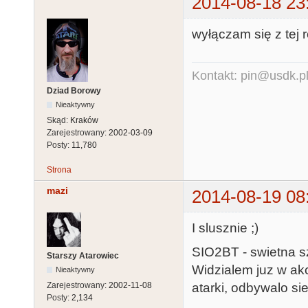
2014-08-18 23
wyłączam się z tej 
Kontakt: pin@usdk.p
Dziad Borowy
Nieaktywny
Skąd:
Kraków
Zarejestrowany:
2002-03-09
Posty:
11,780
Strona
mazi
2014-08-19 08
I slusznie ;)
SIO2BT - swietna s
Starszy Atarowiec
Widzialem juz w akc
Nieaktywny
atarki, odbywalo sie
Zarejestrowany:
2002-11-08
Posty:
2,134