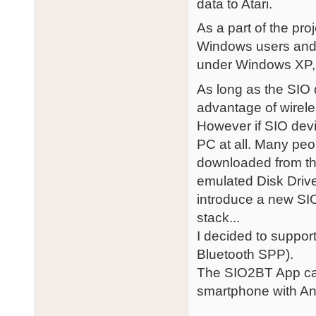
data to Atari.
As a part of the pro
Windows users and t
under Windows XP,
As long as the SIO 
advantage of wirel
However if SIO dev
PC at all. Many pe
downloaded from the
emulated Disk Driv
introduce a new SIO
stack...
I decided to suppor
Bluetooth SPP).
The SIO2BT App can
smartphone with And