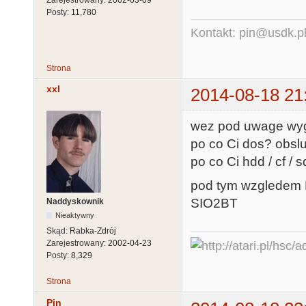
Zarejestrowany:
2002-03-09
Posty:
11,780
Kontakt: pin@usdk.p
Strona
xxl
2014-08-18 21
wez pod uwage wy
po co Ci dos? obslu
po co Ci hdd / cf / 
pod tym wzgledem K
SIO2BT
Naddyskownik
Nieaktywny
Skąd:
Rabka-Zdrój
Zarejestrowany:
2002-04-23
Posty:
8,329
Strona
Pin