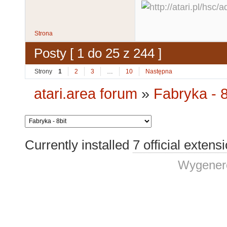
Strona
Posty [ 1 do 25 z 244 ]
Strony
1
2
3
…
10
Następna
atari.area forum
»
Fabryka - 8
Currently installed
7 official extens
Wygenero