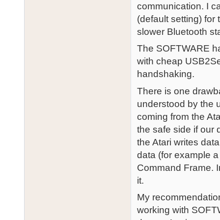
communication. I c
(default setting) f
slower Bluetooth st
The SOFTWARE hand
with cheap USB2Ser
handshaking.
There is one draw
understood by the 
coming from the At
the safe side if our
the Atari writes dat
data (for example a 
Command Frame. In 
it.
My recommendation
working with SOFTW