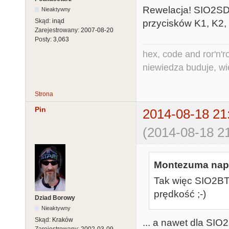
Rewelacja! SIO2SD w
Nieaktywny
Skąd:
inąd
przycisków K1, K2, K
Zarejestrowany:
2007-08-20
Posty:
3,063
hex, code and ror'n'ro
niewiedza buduje, wi
Strona
Pin
2014-08-18 21
(2014-08-18 21
Montezuma napi
Tak więc SIO2BT 
prędkość ;-)
Dziad Borowy
Nieaktywny
Skąd:
Kraków
... a nawet dla SIO2