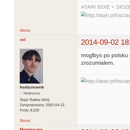
ATARI 65XE + SIO2
Strona
xxl
2014-09-02 18
moglbys po polsku 
zrozumialem.
Naddyskownik
Nieaktywny
Skąd:
Rabka-Zdrój
Zarejestrowany:
2002-04-23
Posty:
8,329
Strona
Montezuma