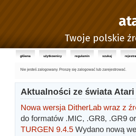
at
Twoje polskie źr
główna
użytkownicy
regulamin
szukaj
rejestr
Nie jesteś zalogowany.
Proszę się zalogować lub zarejestrować.
Aktualności ze świata Atari
Nowa wersja DitherLab wraz z źr
do formatów .MIC, .GR8, .GR9 o
TURGEN 9.4.5
Wydano nową wer