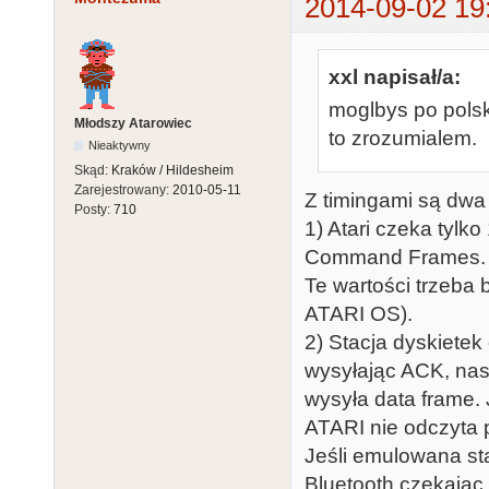
2014-09-02 19
xxl napisał/a:
moglbys po polsk
Młodszy Atarowiec
to zrozumialem.
Nieaktywny
Skąd:
Kraków / Hildesheim
Zarejestrowany:
2010-05-11
Z timingami są dwa
Posty:
710
1) Atari czeka tyl
Command Frames.
Te wartości trzeba
ATARI OS).
2) Stacja dyskiet
wysyłając ACK, nas
wysyła data frame. 
ATARI nie odczyta
Jeśli emulowana st
Bluetooth czekając 