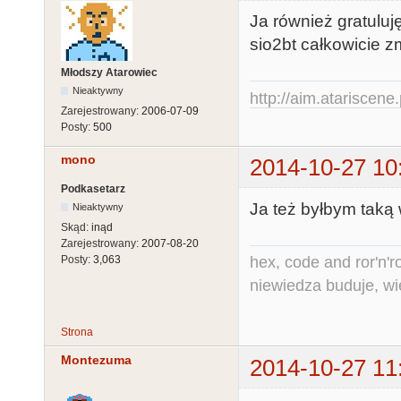
Ja również gratulu
sio2bt całkowicie
Młodszy Atarowiec
Nieaktywny
http://aim.atariscene.
Zarejestrowany:
2006-07-09
Posty:
500
mono
2014-10-27 10
Podkasetarz
Ja też byłbym taką
Nieaktywny
Skąd:
inąd
Zarejestrowany:
2007-08-20
hex, code and ror'n'ro
Posty:
3,063
niewiedza buduje, wi
Strona
Montezuma
2014-10-27 11