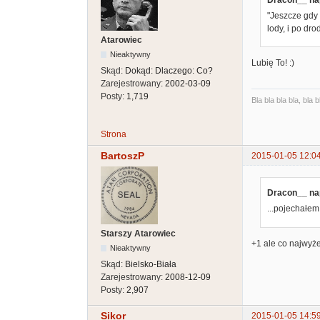
"Jeszcze gdy 
lody, i po dr
Atarowiec
Nieaktywny
Lubię To! :)
Skąd:
Dokąd: Dlaczego: Co?
Zarejestrowany:
2002-03-09
Posty:
1,719
Bla bla bla bla, bla b
Strona
BartoszP
2015-01-05 12:0
Dracon__ nap
...pojechałem 
Starszy Atarowiec
+1 ale co najwyż
Nieaktywny
Skąd:
Bielsko-Biała
Zarejestrowany:
2008-12-09
Posty:
2,907
Sikor
2015-01-05 14:5