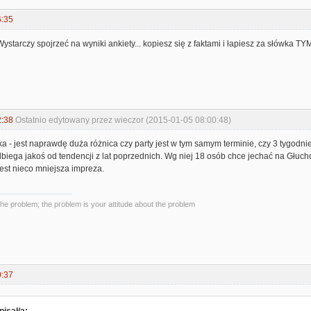
6:35
. Wystarczy spojrzeć na wyniki ankiety... kopiesz się z faktami i łapiesz za słówka 
2:38
Ostatnio edytowany przez wieczor (2015-01-05 08:00:48)
ka - jest naprawdę duża różnica czy party jest w tym samym terminie, czy 3 tygodnie
dbiega jakoś od tendencji z lat poprzednich. Wg niej 18 osób chce jechać na Głuch
jest nieco mniejsza impreza.
the problem; the problem is your attitude about the problem
0:37
isał/a: