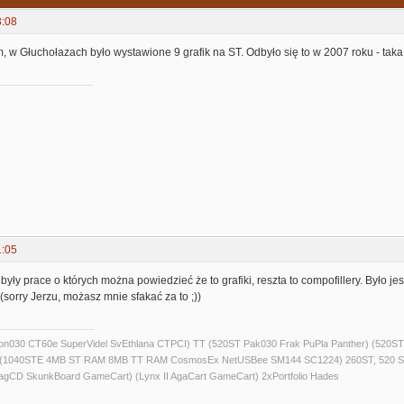
3:08
m, w Głuchołazach było wystawione 9 grafik na ST. Odbyło się to w 2007 roku - ta
1:05
były prace o których można powiedzieć że to grafiki, reszta to compofillery. Było je
(sorry Jerzu, możasz mnie sfakać za to ;))
alcon030 CT60e SuperVidel SvEthlana CTPCI) TT (520ST Pak030 Frak PuPla Panther) 
) (1040STE 4MB ST RAM 8MB TT RAM CosmosEx NetUSBee SM144 SC1224) 260ST, 520 S
agCD SkunkBoard GameCart) (Lynx II AgaCart GameCart) 2xPortfolio Hades