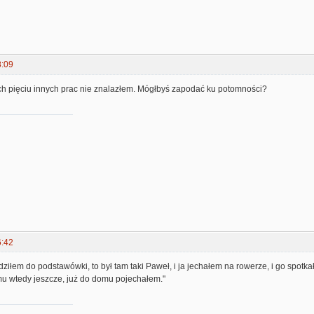
8:09
ych pięciu innych prac nie znalazłem. Mógłbyś zapodać ku potomności?
6:42
ziłem do podstawówki, to był tam taki Paweł, i ja jechałem na rowerze, i go spotka
u wtedy jeszcze, już do domu pojechałem."