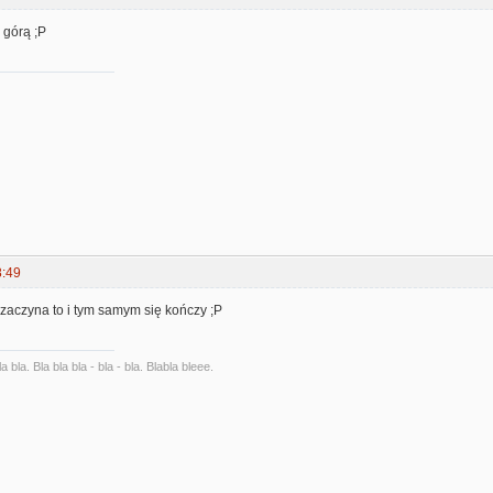
 górą ;P
8:49
zaczyna to i tym samym się kończy ;P
la bla. Bla bla bla - bla - bla. Blabla bleee.