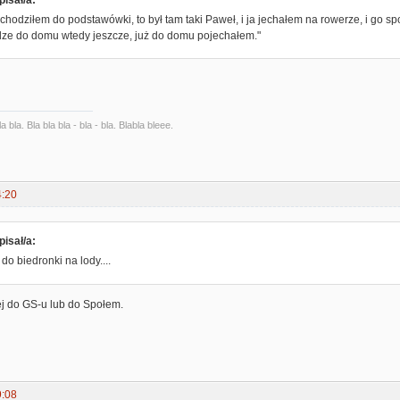
chodziłem do podstawówki, to był tam taki Paweł, i ja jechałem na rowerze, i go s
odze do domu wtedy jeszcze, już do domu pojechałem."
la bla. Bla bla bla - bla - bla. Blabla bleee.
4:20
isał/a:
do biedronki na lody....
ej do GS-u lub do Społem.
9:08