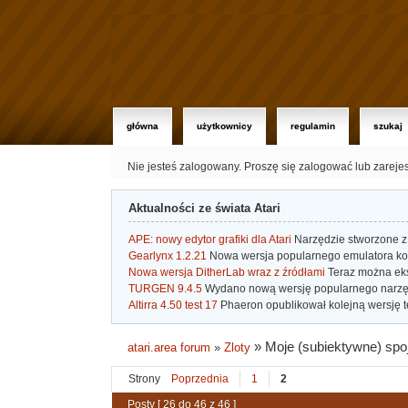
główna
użytkownicy
regulamin
szukaj
Nie jesteś zalogowany.
Proszę się zalogować lub zareje
Aktualności ze świata Atari
APE: nowy edytor grafiki dla Atari
Narzędzie stworzone z 
Gearlynx 1.2.21
Nowa wersja popularnego emulatora kons
Nowa wersja DitherLab wraz z źródłami
Teraz można eks
TURGEN 9.4.5
Wydano nową wersję popularnego narzę
Altirra 4.50 test 17
Phaeron opublikował kolejną wersję t
»
Moje (subiektywne) spojr
atari.area forum
»
Zloty
Strony
Poprzednia
1
2
Posty [ 26 do 46 z 46 ]