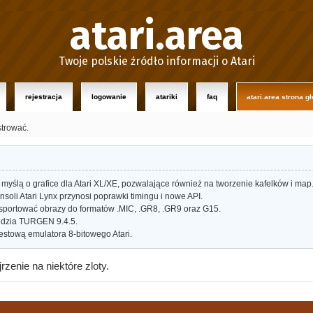
atari.area
Twoje polskie źródło informacji o Atari
rejestracja
logowanie
atariki
faq
atari.area strona g
strować.
myślą o grafice dla Atari XL/XE, pozwalające również na tworzenie kafelków i map
oli Atari Lynx przynosi poprawki timingu i nowe API.
portować obrazy do formatów .MIC, .GR8, .GR9 oraz G15.
dzia TURGEN 9.4.5.
estową emulatora 8-bitowego Atari.
zenie na niektóre zloty.