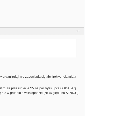
30
arty organizują i nie zapowiada się aby frekwencja miała
st to, że przesunięcie SV na początek lipca ODDALA tę
 nie w grudniu a w listopadzie (ze względu na STNICC),