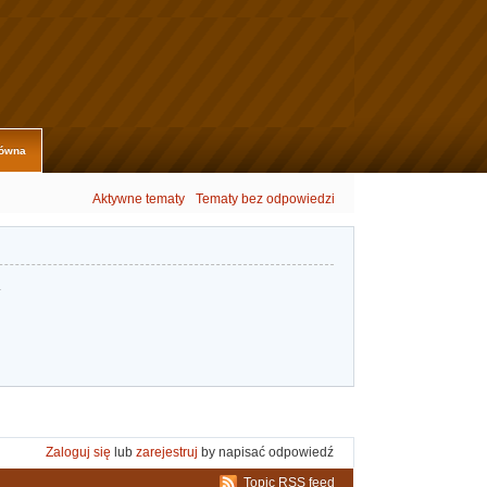
łówna
Aktywne tematy
Tematy bez odpowiedzi
.
Zaloguj się
lub
zarejestruj
by napisać odpowiedź
Topic RSS feed