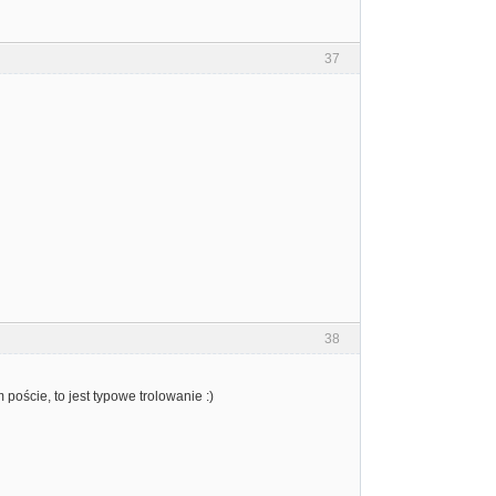
37
38
poście, to jest typowe trolowanie :)