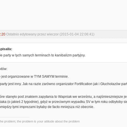
2:20
Ostatnio edytowany przez wieczor (2015-01-04 22:06:41)
apisał/a:
 party w tych samych terminach to kanibalizm partyjny.
aktów:
ie jest organizowane w TYM SAMYM terminie.
 party jest inny. Jak na razie zarówno organizator Fortification jak i Głuchołazów p
tóre stanęło pod znakiem zapytania to Wapniak we wrześniu, a najśmieszniejsze je
aka (o jakieś 2 tygodnie), gdyż w przeciwnym wypadku SV w tym roku odbyłoby się
między tymi imprezami byłaby de facto mniejsza niż obecnie.
the problem; the problem is your attitude about the problem