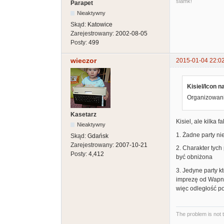
ślamk!
Parapet
Nieaktywny
Skąd:
Katowice
Zarejestrowany:
2002-08-05
Posty:
499
wieczor
2015-01-04 22:0
Kisiel/Icon n
Organizowanie
Kasetarz
Kisiel, ale kilka f
Nieaktywny
1. Żadne party n
Skąd:
Gdańsk
Zarejestrowany:
2007-10-21
2. Charakter tych
Posty:
4,412
być obniżona
3. Jedyne party k
imprezę od Wapni
więc odległość po
The problem is not 