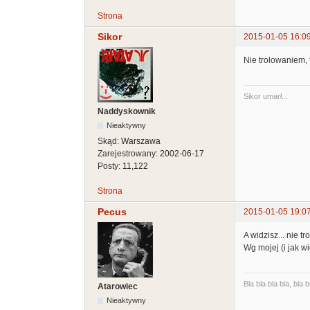
Strona
Sikor
2015-01-05 16:0
Nie trolowaniem, 
Sikor umarł...
Naddyskownik
Nieaktywny
Skąd:
Warszawa
Zarejestrowany:
2002-06-17
Posty:
11,122
Strona
Pecus
2015-01-05 19:0
A widzisz... nie t
Wg mojej (i jak w
Bla bla bla bla, bla b
Atarowiec
Nieaktywny