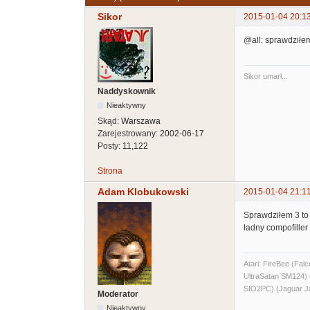
Sikor
2015-01-04 20:1
@all: sprawdziłe
Sikor umarł...
Naddyskownik
Nieaktywny
Skąd:
Warszawa
Zarejestrowany:
2002-06-17
Posty:
11,122
Strona
Adam Klobukowski
2015-01-04 21:1
Sprawdziłem 3 to 
ładny compofiller 
Atari: FireBee (F
UltraSatan SM124
SIO2PC) (Jaguar J
Moderator
Nieaktywny