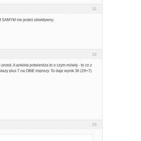
31
TYM SAMYM nie jesteś obiektywny.
32
 przed. A ankieta potwierdza to o czym mówię - to co z
ołazy plus 7 na OBIE imprezy. To daje wynik 36 (29+7)
33