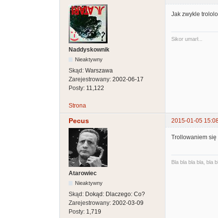
Jak zwykle trololo
Sikor umarł...
Naddyskownik
Nieaktywny
Skąd:
Warszawa
Zarejestrowany:
2002-06-17
Posty:
11,122
Strona
Pecus
2015-01-05 15:0
Trollowaniem się 
Bla bla bla bla, bla b
Atarowiec
Nieaktywny
Skąd:
Dokąd: Dlaczego: Co?
Zarejestrowany:
2002-03-09
Posty:
1,719