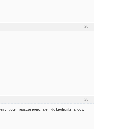
28
29
łem, i potem jeszcze pojechałem do biedronki na lody, i