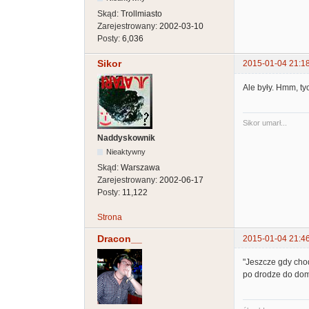
Skąd:
Trollmiasto
Zarejestrowany:
2002-03-10
Posty:
6,036
Sikor
2015-01-04 21:1
Ale były. Hmm, t
Sikor umarł...
Naddyskownik
Nieaktywny
Skąd:
Warszawa
Zarejestrowany:
2002-06-17
Posty:
11,122
Strona
Dracon__
2015-01-04 21:4
"Jeszcze gdy chod
po drodze do dom