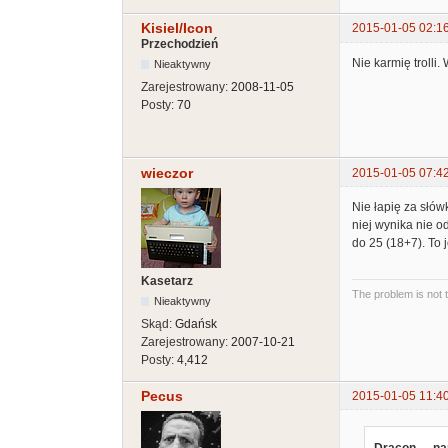
Kisiel/Icon
2015-01-05 02:1
Przechodzień
Nie karmię trolli
Nieaktywny
Zarejestrowany:
2008-11-05
Posty:
70
wieczor
2015-01-05 07:4
Nie łapię za słów
niej wynika nie o
do 25 (18+7). To 
Kasetarz
The problem is not 
Nieaktywny
Skąd:
Gdańsk
Zarejestrowany:
2007-10-21
Posty:
4,412
Pecus
2015-01-05 11:4
Dracon__ nap