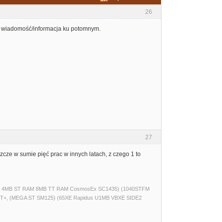
26
ka wiadomość/informacja ku potomnym.
27
szcze w sumie pięć prac w innych latach, z czego 1 to
(520ST 4MB ST RAM 8MB TT RAM CosmosEx SC1435) (1040STFM
T+, (MEGA ST SM125) (65XE Rapidus U1MB VBXE SIDE2