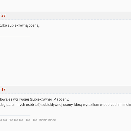
9:28
tylko subiektywną oceną.
7:17
rolowałeś wg Twojej (subiektywnej ;P ) oceny.
idzę paru innych osób też) subiektywnej oceny, którą wyraziłem w poprzednim moim 
la bla. Bla bla bla - bla - bla. Blabla bleee.