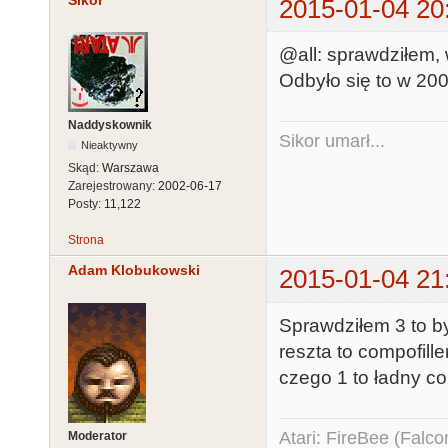
Sikor
2015-01-04 20
@all: sprawdziłem,
Odbyło się to w 20
Naddyskownik
Sikor umarł...
Nieaktywny
Skąd:
Warszawa
Zarejestrowany:
2002-06-17
Posty:
11,122
Strona
Adam Klobukowski
2015-01-04 21
Sprawdziłem 3 to by
reszta to compofill
czego 1 to ładny co
Atari: FireBee (Fal
Moderator