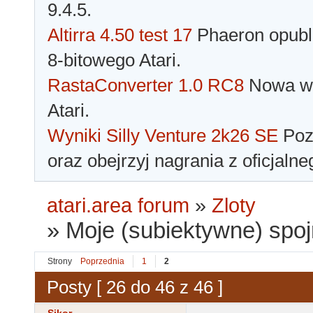
9.4.5.
Altirra 4.50 test 17
Phaeron opubli
8-bitowego Atari.
RastaConverter 1.0 RC8
Nowa wer
Atari.
Wyniki Silly Venture 2k26 SE
Pozn
oraz obejrzyj nagrania z oficjaln
atari.area forum
»
Zloty
»
Moje (subiektywne) spojr
Strony
Poprzednia
1
2
Posty [ 26 do 46 z 46 ]