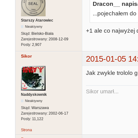
Dracon__ napisa
...pojechałem do 
Starszy Atarowiec
Nieaktywny
+1 ale co najwyżej
Skąd:
Bielsko-Biała
Zarejestrowany:
2008-12-09
Posty:
2,907
Sikor
2015-01-05 14
Jak zwykle trololo g
Sikor umarł...
Naddyskownik
Nieaktywny
Skąd:
Warszawa
Zarejestrowany:
2002-06-17
Posty:
11,122
Strona