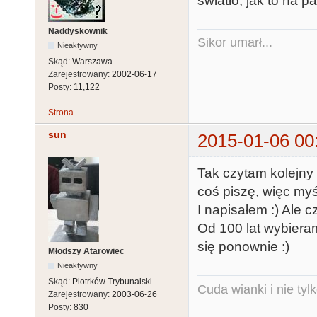
światło, jak to na p
Naddyskownik
Sikor umarł...
Nieaktywny
Skąd:
Warszawa
Zarejestrowany:
2002-06-17
Posty:
11,122
Strona
sun
2015-01-06 00
Tak czytam kolejny 
coś piszę, więc myś
I napisałem :) Ale c
Od 100 lat wybiera
się ponownie :)
Młodszy Atarowiec
Nieaktywny
Skąd:
Piotrków Trybunalski
Cuda wianki i nie tyl
Zarejestrowany:
2003-06-26
Posty:
830