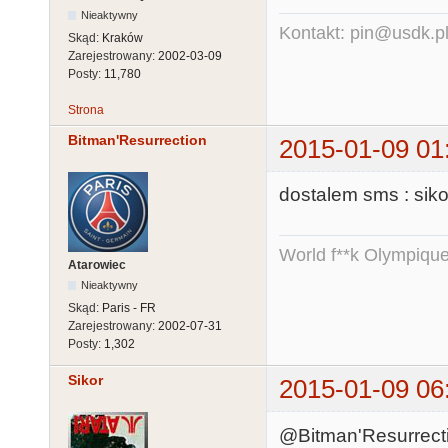
Nieaktywny
Kontakt: pin@usdk.p
Skąd:
Kraków
Zarejestrowany:
2002-03-09
Posty:
11,780
Strona
Bitman'Resurrection
2015-01-09 01
dostalem sms : siko
World f**k Olympique
Atarowiec
Nieaktywny
Skąd:
Paris - FR
Zarejestrowany:
2002-07-31
Posty:
1,302
Sikor
2015-01-09 06
@Bitman'Resurrectio