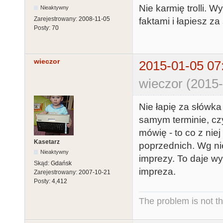
Nie karmię trolli. W
Nieaktywny
Zarejestrowany:
2008-11-05
faktami i łapiesz 
Posty:
70
wieczor
2015-01-05 07
wieczor (2015-
Nie łapię za słówka
samym terminie, czy
mówię - to co z niej
Kasetarz
poprzednich. Wg ni
Nieaktywny
imprezy. To daje wy
Skąd:
Gdańsk
impreza.
Zarejestrowany:
2007-10-21
Posty:
4,412
The problem is not th