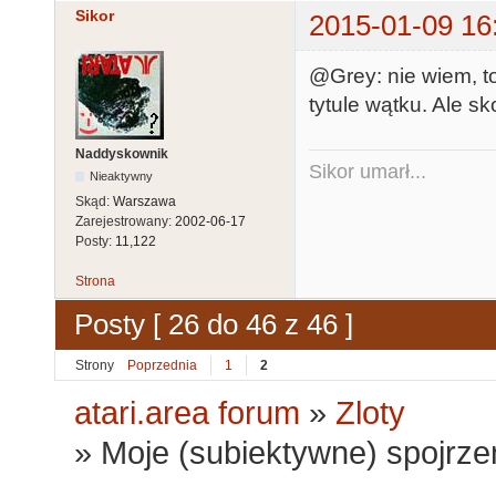
Sikor
2015-01-09 16
@Grey: nie wiem, t
tytule wątku. Ale s
Naddyskownik
Sikor umarł...
Nieaktywny
Skąd:
Warszawa
Zarejestrowany:
2002-06-17
Posty:
11,122
Strona
Posty [ 26 do 46 z 46 ]
Strony
Poprzednia
1
2
atari.area forum
»
Zloty
»
Moje (subiektywne) spojrzen