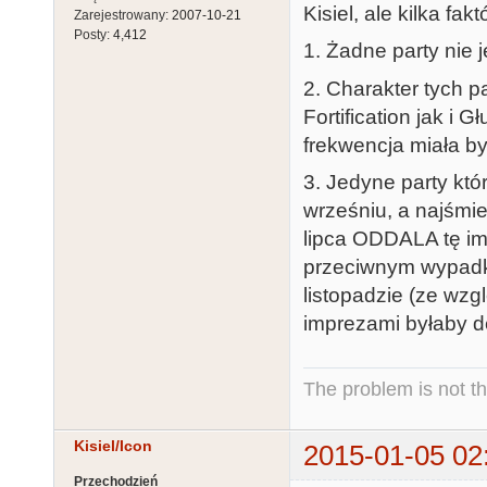
Kisiel, ale kilka fakt
Zarejestrowany:
2007-10-21
Posty:
4,412
1. Żadne party nie
2. Charakter tych pa
Fortification jak i 
frekwencja miała b
3. Jedyne party kt
wrześniu, a najśmie
lipca ODDALA tę im
przeciwnym wypadku
listopadzie (ze wz
imprezami byłaby de
The problem is not th
Kisiel/Icon
2015-01-05 02
Przechodzień