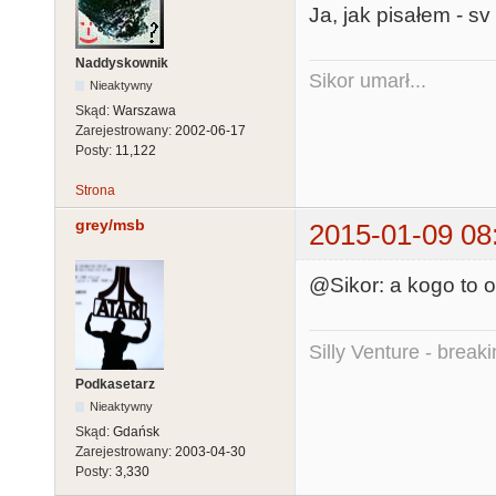
Ja, jak pisałem - s
Naddyskownik
Sikor umarł...
Nieaktywny
Skąd:
Warszawa
Zarejestrowany:
2002-06-17
Posty:
11,122
Strona
grey/msb
2015-01-09 08
@Sikor: a kogo to ob
Silly Venture - break
Podkasetarz
Nieaktywny
Skąd:
Gdańsk
Zarejestrowany:
2003-04-30
Posty:
3,330