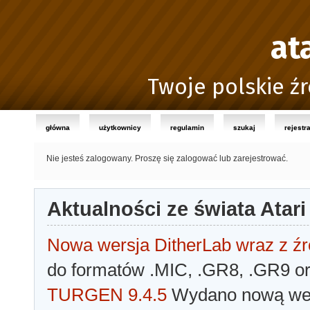
at
Twoje polskie źr
główna
użytkownicy
regulamin
szukaj
rejestr
Nie jesteś zalogowany.
Proszę się zalogować lub zarejestrować.
Aktualności ze świata Atari
Nowa wersja DitherLab wraz z źr
do formatów .MIC, .GR8, .GR9 o
TURGEN 9.4.5
Wydano nową wer