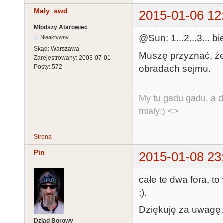
Maly_swd
2015-01-06 12
Młodszy Atarowiec
@Sun: 1...2...3... b
Nieaktywny
Skąd:
Warszawa
Muszę przyznać, że 
Zarejestrowany:
2003-07-01
obradach sejmu.
Posty:
572
My tu gadu gadu, a d
mialy:) <>
Strona
Pin
2015-01-08 23
całe te dwa fora, t
;).
Dziękuję za uwagę, 
Dziad Borowy