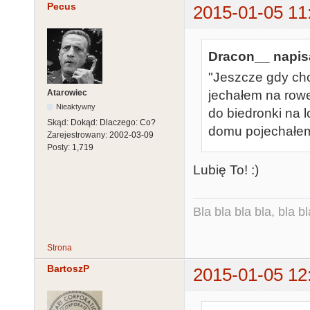
Pecus
2015-01-05 11
Dracon__ napisa
"Jeszcze gdy cho
Atarowiec
jechałem na rowe
Nieaktywny
do biedronki na 
Skąd:
Dokąd: Dlaczego: Co?
domu pojechałem
Zarejestrowany:
2002-03-09
Posty:
1,719
Lubię To! :)
Bla bla bla bla, bla bl
Strona
BartoszP
2015-01-05 12