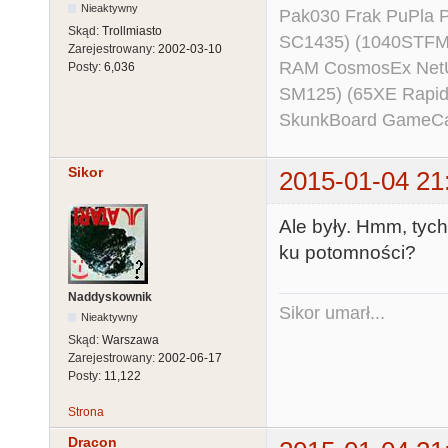
Nieaktywny
Pak030 Frak PuPla
Skąd:
Trollmiasto
SC1435) (1040STFM
Zarejestrowany:
2002-03-10
RAM CosmosEx NetU
Posty:
6,036
SM125) (65XE Rapi
SkunkBoard GameCart
Sikor
2015-01-04 21
Ale były. Hmm, tyc
ku potomności?
Naddyskownik
Sikor umarł...
Nieaktywny
Skąd:
Warszawa
Zarejestrowany:
2002-06-17
Posty:
11,122
Strona
Dracon__