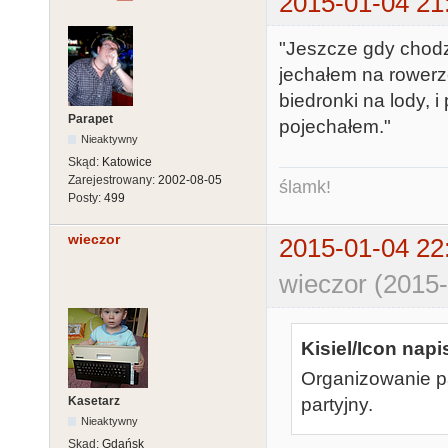
2015-01-04 21
"Jeszcze gdy chodzi
jechałem na rowerz
biedronki na lody, 
Parapet
pojechałem."
Nieaktywny
Skąd:
Katowice
Zarejestrowany:
2002-08-05
ślamk!
Posty:
499
wieczor
2015-01-04 22
wieczor (2015-
Kisiel/Icon napis
Organizowanie pa
Kasetarz
partyjny.
Nieaktywny
Skąd:
Gdańsk