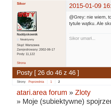
Sikor
2015-01-09 16
@Grey: nie wiem, t
tytule wątku. Ale s
Naddyskownik
Sikor umarł...
Nieaktywny
Skąd:
Warszawa
Zarejestrowany:
2002-06-17
Posty:
11,122
Strona
Posty [ 26 do 46 z 46 ]
Strony
Poprzednia
1
2
atari.area forum
»
Zloty
»
Moje (subiektywne) spojrzen