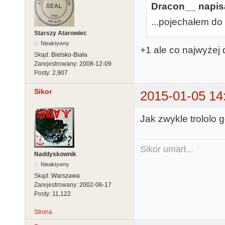
Dracon__ napisa
...pojechałem do 
Starszy Atarowiec
Nieaktywny
+1 ale co najwyżej
Skąd:
Bielsko-Biała
Zarejestrowany:
2008-12-09
Posty:
2,907
Sikor
2015-01-05 14
Jak zwykle trololo g
Sikor umarł...
Naddyskownik
Nieaktywny
Skąd:
Warszawa
Zarejestrowany:
2002-06-17
Posty:
11,122
Strona