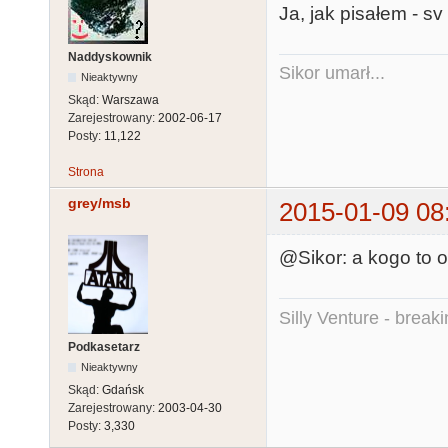
Ja, jak pisałem - s
Naddyskownik
Sikor umarł...
Nieaktywny
Skąd:
Warszawa
Zarejestrowany:
2002-06-17
Posty:
11,122
Strona
grey/msb
2015-01-09 08
@Sikor: a kogo to ob
Silly Venture - break
Podkasetarz
Nieaktywny
Skąd:
Gdańsk
Zarejestrowany:
2003-04-30
Posty:
3,330