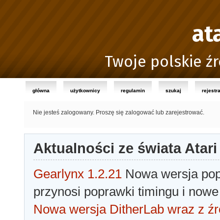
at
Twoje polskie źr
główna
użytkownicy
regulamin
szukaj
rejestr
Nie jesteś zalogowany.
Proszę się zalogować lub zarejestrować.
Aktualności ze świata Atari
Gearlynx 1.2.21
Nowa wersja popu
przynosi poprawki timingu i nowe
Nowa wersja DitherLab wraz z źr