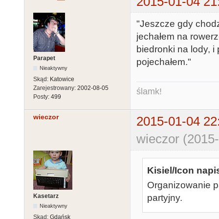
2015-01-04 21
"Jeszcze gdy chodzi
jechałem na rowerz
biedronki na lody, 
Parapet
pojechałem."
Nieaktywny
Skąd:
Katowice
Zarejestrowany:
2002-08-05
ślamk!
Posty:
499
wieczor
2015-01-04 22
wieczor (2015-
Kisiel/Icon napis
Organizowanie pa
Kasetarz
partyjny.
Nieaktywny
Skąd:
Gdańsk