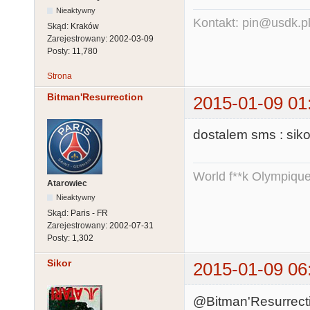
Nieaktywny
Kontakt: pin@usdk.p
Skąd:
Kraków
Zarejestrowany:
2002-03-09
Posty:
11,780
Strona
Bitman'Resurrection
2015-01-09 01
dostalem sms : siko
World f**k Olympique
Atarowiec
Nieaktywny
Skąd:
Paris - FR
Zarejestrowany:
2002-07-31
Posty:
1,302
Sikor
2015-01-09 06
@Bitman'Resurrectio