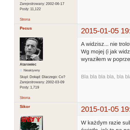
Zarejestrowany:
2002-06-17
Posty:
11,122
Strona
Pecus
2015-01-05 19
A widzisz... nie tro
Wg mojej (i jak wid
wyraziłem w poprzed
Atarowiec
Nieaktywny
Bla bla bla bla, bla bl
Skąd:
Dokąd: Dlaczego: Co?
Zarejestrowany:
2002-03-09
Posty:
1,719
Strona
Sikor
2015-01-05 19
W każdym razie sub