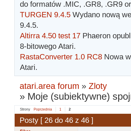
do formatów .MIC, .GR8, .GR9 o
TURGEN 9.4.5
Wydano nową wer
9.4.5.
Altirra 4.50 test 17
Phaeron opubli
8-bitowego Atari.
RastaConverter 1.0 RC8
Nowa wer
Atari.
atari.area forum
»
Zloty
»
Moje (subiektywne) spojr
Strony
Poprzednia
1
2
Posty [ 26 do 46 z 46 ]