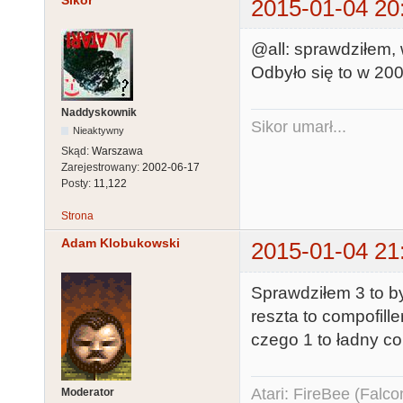
Sikor
2015-01-04 20
@all: sprawdziłem,
Odbyło się to w 20
Naddyskownik
Sikor umarł...
Nieaktywny
Skąd:
Warszawa
Zarejestrowany:
2002-06-17
Posty:
11,122
Strona
Adam Klobukowski
2015-01-04 21
Sprawdziłem 3 to by
reszta to compofill
czego 1 to ładny co
Atari: FireBee (Fal
Moderator