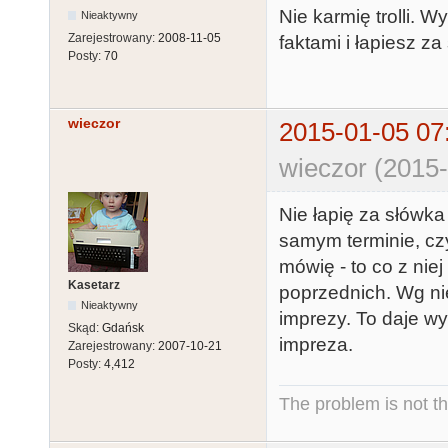
Nie karmię trolli. W
Nieaktywny
Zarejestrowany:
2008-11-05
faktami i łapiesz 
Posty:
70
wieczor
2015-01-05 07
wieczor (2015-
Nie łapię za słówka
samym terminie, czy
mówię - to co z niej
Kasetarz
poprzednich. Wg ni
Nieaktywny
imprezy. To daje wy
Skąd:
Gdańsk
impreza.
Zarejestrowany:
2007-10-21
Posty:
4,412
The problem is not th