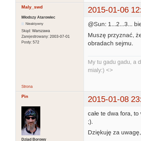
Maly_swd
2015-01-06 12
Młodszy Atarowiec
@Sun: 1...2...3... b
Nieaktywny
Skąd:
Warszawa
Muszę przyznać, że 
Zarejestrowany:
2003-07-01
obradach sejmu.
Posty:
572
My tu gadu gadu, a d
mialy:) <>
Strona
Pin
2015-01-08 23
całe te dwa fora, t
;).
Dziękuję za uwagę, 
Dziad Borowy