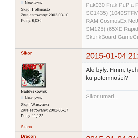
Nieaktywny
Pak030 Frak PuPla
Skąd:
Trollmiasto
SC1435) (1040STFM
Zarejestrowany:
2002-03-10
RAM CosmosEx NetU
Posty:
6,036
SM125) (65XE Rapi
SkunkBoard GameCart
Sikor
2015-01-04 21
Ale były. Hmm, tyc
ku potomności?
Naddyskownik
Sikor umarł...
Nieaktywny
Skąd:
Warszawa
Zarejestrowany:
2002-06-17
Posty:
11,122
Strona
Dracon__