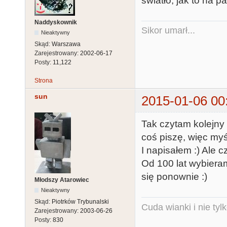
światło, jak to na p
Naddyskownik
Sikor umarł...
Nieaktywny
Skąd:
Warszawa
Zarejestrowany:
2002-06-17
Posty:
11,122
Strona
sun
2015-01-06 00
Tak czytam kolejny 
coś piszę, więc myś
I napisałem :) Ale c
Od 100 lat wybiera
się ponownie :)
Młodszy Atarowiec
Nieaktywny
Skąd:
Piotrków Trybunalski
Cuda wianki i nie tyl
Zarejestrowany:
2003-06-26
Posty:
830