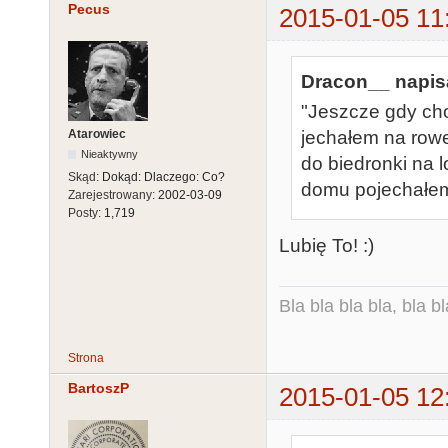
Pecus
2015-01-05 11
Dracon__ napisa
"Jeszcze gdy cho
Atarowiec
jechałem na rowe
Nieaktywny
do biedronki na 
Skąd:
Dokąd: Dlaczego: Co?
domu pojechałem
Zarejestrowany:
2002-03-09
Posty:
1,719
Lubię To! :)
Bla bla bla bla, bla bl
Strona
BartoszP
2015-01-05 12