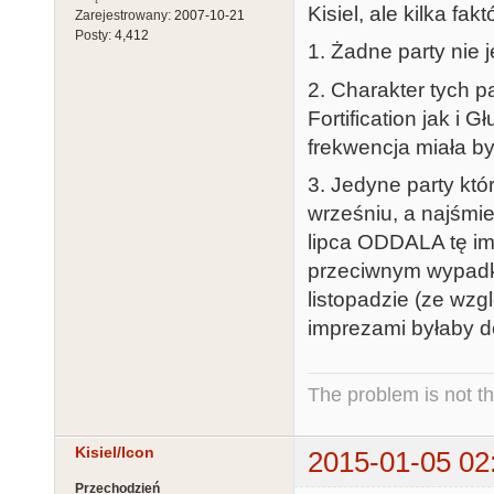
Kisiel, ale kilka fakt
Zarejestrowany:
2007-10-21
Posty:
4,412
1. Żadne party nie
2. Charakter tych pa
Fortification jak i 
frekwencja miała b
3. Jedyne party kt
wrześniu, a najśmie
lipca ODDALA tę im
przeciwnym wypadku
listopadzie (ze wz
imprezami byłaby de
The problem is not th
Kisiel/Icon
2015-01-05 02
Przechodzień