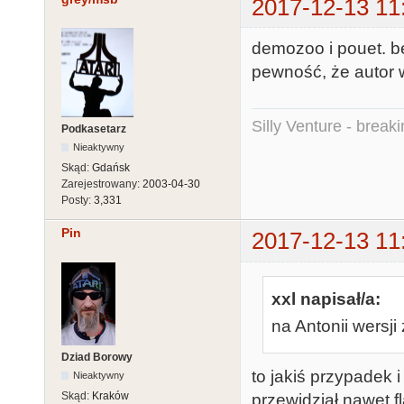
2017-12-13 11
demozoo i pouet. b
pewność, że autor 
Silly Venture - break
Podkasetarz
Nieaktywny
Skąd:
Gdańsk
Zarejestrowany:
2003-04-30
Posty:
3,331
Pin
2017-12-13 11
xxl napisał/a:
na Antonii wersji
Dziad Borowy
to jakiś przypadek i
Nieaktywny
Skąd:
Kraków
przewidział nawet f