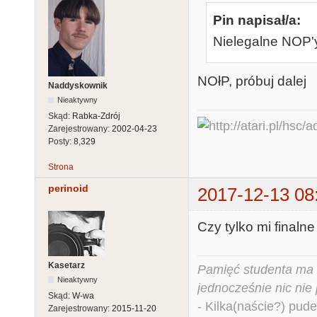
Pin napisał/a:
Nielegalne NOP'
NOłP, próbuj dalej
Naddyskownik
Nieaktywny
Skąd:
Rabka-Zdrój
Zarejestrowany:
2002-04-23
Posty:
8,329
Strona
perinoid
2017-12-13 08
Czy tylko mi final
Kasetarz
Pamięć studenta ma c
Nieaktywny
jednocześnie nic nie
Skąd:
W-wa
- Kilka(naście?) pude
Zarejestrowany:
2015-11-20