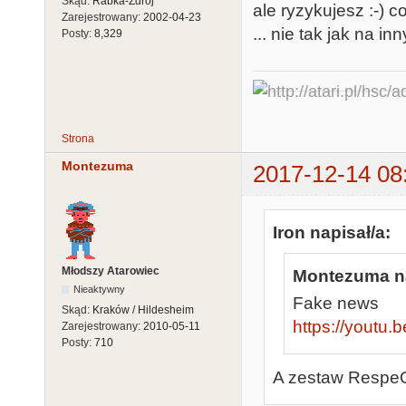
Skąd:
Rabka-Zdrój
ale ryzykujesz :-) 
Zarejestrowany:
2002-04-23
... nie tak jak na in
Posty:
8,329
Strona
Montezuma
2017-12-14 08
Iron napisał/a:
Młodszy Atarowiec
Montezuma na
Nieaktywny
Fake news
Skąd:
Kraków / Hildesheim
https://youtu
Zarejestrowany:
2010-05-11
Posty:
710
A zestaw RespeQ