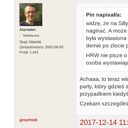
Pin napisał/a:
widzę, że na Sil
Atarowiec
naginać. A może 
Nieaktywny
była wystawiona 
Skąd:
Gdańsk
demie po zlocie 
Zarejestrowany:
2002-08-05
Posty:
1,441
HRW nie pisze o 
osoba wystawiaj
Achaaa, to teraz wid
party, który gdzieś 
przypadkiem kiedyś
Czekam szczególnie
grey/msb
2017-12-14 11