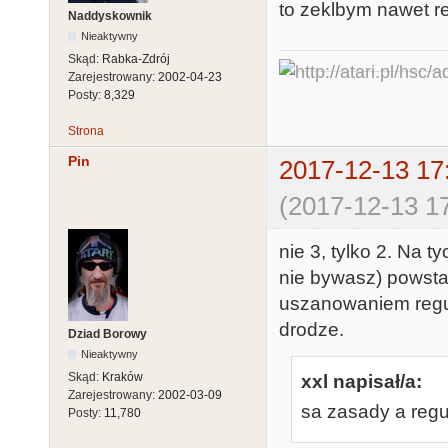
to zeklbym nawet re
Naddyskownik
Nieaktywny
Skąd:
Rabka-Zdrój
Zarejestrowany:
2002-04-23
Posty:
8,329
Strona
Pin
2017-12-13 17
(2017-12-13 17
nie 3, tylko 2. Na t
nie bywasz) powstał
uszanowaniem reguł
drodze.
Dziad Borowy
Nieaktywny
Skąd:
Kraków
xxl napisał/a:
Zarejestrowany:
2002-03-09
sa zasady a regu
Posty:
11,780