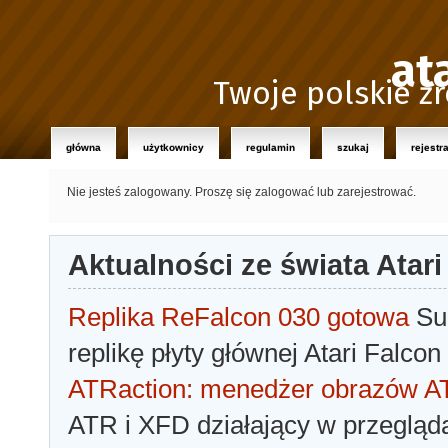
at
Twoje polskie źr
główna
użytkownicy
regulamin
szukaj
rejestr
Nie jesteś zalogowany.
Proszę się zalogować lub zarejestrować.
Aktualności ze świata Atari
Replika ReFalcon 030 gotowa
Sua
replikę płyty głównej Atari Falcon
ATRaction: menedżer obrazów 
ATR i XFD działający w przegląda