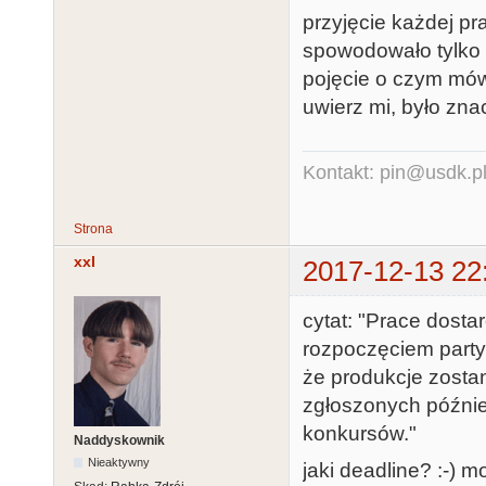
przyjęcie każdej pr
spowodowało tylko 
pojęcie o czym mówi
uwierz mi, było zna
Kontakt: pin@usdk.p
Strona
xxl
2017-12-13 22
cytat: "Prace dosta
rozpoczęciem party
że produkcje zosta
zgłoszonych późnie
konkursów."
Naddyskownik
Nieaktywny
jaki deadline? :-) 