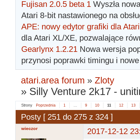
Fujisan 2.0.5 beta 1
Wyszła nowa 
Atari 8-bit nastawionego na obsłu
APE: nowy edytor grafiki dla Atari
dla Atari XL/XE, pozwalające rów
Gearlynx 1.2.21
Nowa wersja popu
przynosi poprawki timingu i nowe
atari.area forum
»
Zloty
»
Silly Venture 2k17 - unit
Strony
Poprzednia
1
…
9
10
11
12
13
Posty [ 251 do 275 z 324 ]
wieczor
2017-12-12 23