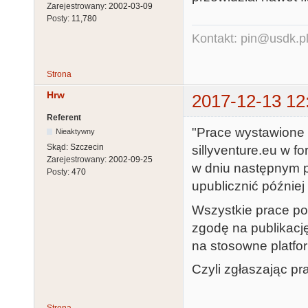
Zarejestrowany:
2002-03-09
Posty:
11,780
Kontakt: pin@usdk.p
Strona
Hrw
2017-12-13 12
Referent
"Prace wystawione 
Nieaktywny
Skąd:
Szczecin
sillyventure.eu w 
Zarejestrowany:
2002-09-25
w dniu następnym p
Posty:
470
upublicznić później 
Wszystkie prace po
zgodę na publikacj
na stosowne platfo
Czyli zgłaszając pr