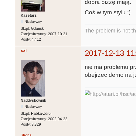
dobrą pizzę mają.
Coś w tym stylu :)
Kasetarz
Nieaktywny
Skąd:
Gdańsk
The problem is not th
Zarejestrowany:
2007-10-21
Posty:
4,412
xxl
2017-12-13 11
nie ma problemu pr
obejrzec demo na j
Naddyskownik
Nieaktywny
Skąd:
Rabka-Zdrój
Zarejestrowany:
2002-04-23
Posty:
8,329
Strona