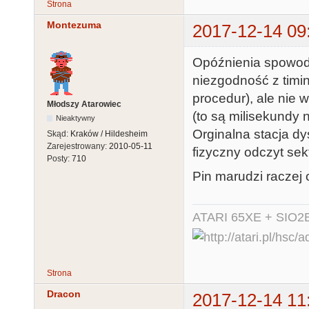
Strona
Montezuma
2017-12-14 09
Opóźnienia spowo
niezgodność z timi
procedur), ale nie
Młodszy Atarowiec
(to są milisekundy n
Nieaktywny
Orginalna stacja dy
Skąd:
Kraków / Hildesheim
Zarejestrowany:
2010-05-11
fizyczny odczyt sekt
Posty:
710
Pin marudzi raczej 
ATARI 65XE + SIO2
Strona
Dracon
2017-12-14 11