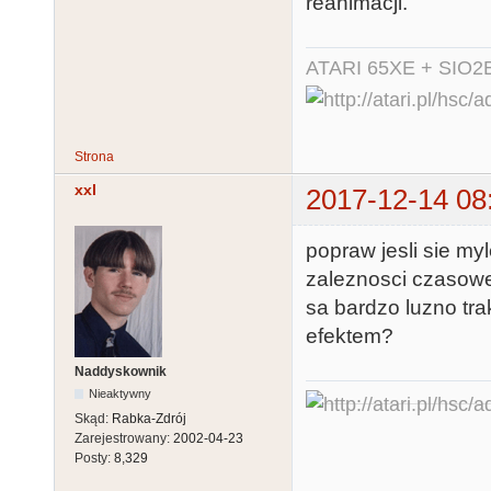
reanimacji.
ATARI 65XE + SIO2
Strona
xxl
2017-12-14 08
popraw jesli sie myl
zaleznosci czasowe
sa bardzo luzno tra
efektem?
Naddyskownik
Nieaktywny
Skąd:
Rabka-Zdrój
Zarejestrowany:
2002-04-23
Posty:
8,329