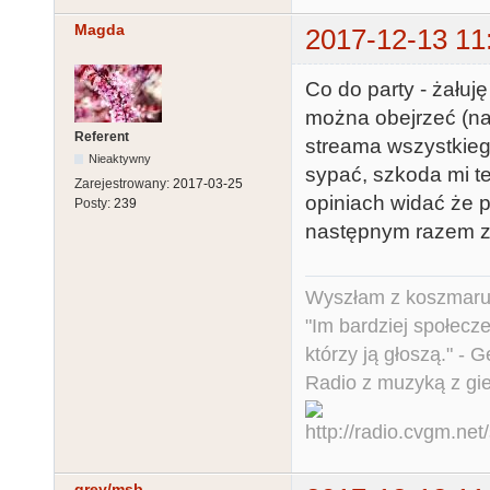
Magda
2017-12-13 11
Co do party - żałuję
można obejrzeć (na
Referent
streama wszystkiego
Nieaktywny
sypać, szkoda mi te
Zarejestrowany:
2017-03-25
opiniach widać że p
Posty:
239
następnym razem zr
Wyszłam z koszmaru,
"Im bardziej społecz
którzy ją głoszą." - 
Radio z muzyką z gi
grey/msb