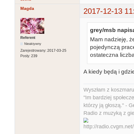
Magda
2017-12-13 11
grey/msb napisa
Referent
Mam nadzieję, ż
Nieaktywny
pojedynczą pracę
Zarejestrowany:
2017-03-25
ostateczna licz
Posty:
239
A kiedy będą i gdz
Wyszłam z koszmaru,
"Im bardziej społecz
którzy ją głoszą." - 
Radio z muzyką z gi