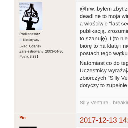
@hrw: byłem zbyt z
deadline to moja wi
a właściwie "last s
publikacją. zrozumi
Podkasetarz
to szanuję). I (to n
Nieaktywny
biorę to na klatę i
Skąd:
Gdańsk
Zarejestrowany:
2003-04-30
postach tego wątku
Posty:
3,331
Natomiast co do teg
Uczestnicy wyrażaj
zbiorczych "Silly 
dotyczy to zupełnie
Silly Venture - break
Pin
2017-12-13 14