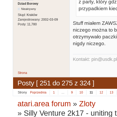
z party, który gdz
Dziad Borowy
przypadkiem kie
Nieaktywny
Skąd:
Kraków
Zarejestrowany:
2002-03-09
Stuff miałem ZAWS
Posty:
11,780
niczego można to b
otrzymywało paczki
nigdy niczego.
Kontakt: pin@usdk.p
Strona
Posty [ 251 do 275 z 324 ]
Strony
Poprzednia
1
…
9
10
11
12
13
atari.area forum
»
Zloty
»
Silly Venture 2k17 - uniting