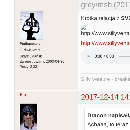
grey/msb (201
Krótka relacja z
SV
http://www.sillyven
Podkasetarz
Nieaktywny
Skąd:
Gdańsk
Zarejestrowany:
2003-04-30
Posty:
3,331
Silly Venture - break
Pin
2017-12-14 14
Dracon napisał/
Achaaa, to teraz 