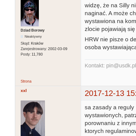
widzę, że na Silly 
naginać. A może chc
wystawiona na komp
zlocie pojawiają si
Dziad Borowy
Nieaktywny
HRW nie pisze o de
Skąd:
Kraków
osoba wystawiając
Zarejestrowany:
2002-03-09
Posty:
11,780
Kontakt: pin@usdk.p
Strona
xxl
2017-12-13 15
sa zasady a reguly 
wystawionych, patr
porownaniu z innym
ktorych regulaminow