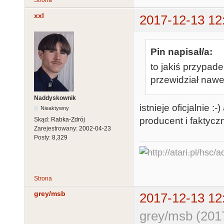
Strona
xxl
2017-12-13 12
Pin napisał/a:
to jakiś przypadek
przewidział nawe
Naddyskownik
istnieje oficjalnie 
Nieaktywny
producent i faktyc
Skąd:
Rabka-Zdrój
Zarejestrowany:
2002-04-23
Posty:
8,329
Strona
grey/msb
2017-12-13 12
grey/msb (201