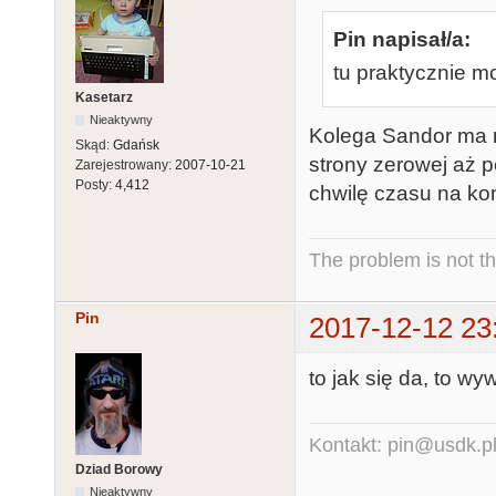
Pin napisał/a:
tu praktycznie 
Kasetarz
Nieaktywny
Kolega Sandor ma m
Skąd:
Gdańsk
strony zerowej aż p
Zarejestrowany:
2007-10-21
Posty:
4,412
chwilę czasu na ko
The problem is not th
Pin
2017-12-12 23
to jak się da, to w
Kontakt: pin@usdk.p
Dziad Borowy
Nieaktywny