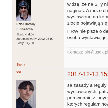
widzę, że na Silly 
naginać. A może chc
wystawiona na komp
zlocie pojawiają si
Dziad Borowy
Nieaktywny
HRW nie pisze o de
Skąd:
Kraków
osoba wystawiając
Zarejestrowany:
2002-03-09
Posty:
11,780
Kontakt: pin@usdk.p
Strona
xxl
2017-12-13 15
sa zasady a reguly 
wystawionych, patr
porownaniu z innym
ktorych regulaminow