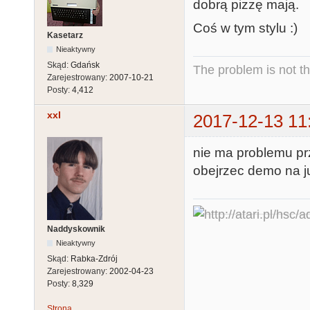
dobrą pizzę mają.
Coś w tym stylu :)
Kasetarz
Nieaktywny
Skąd:
Gdańsk
The problem is not th
Zarejestrowany:
2007-10-21
Posty:
4,412
xxl
2017-12-13 11
nie ma problemu pr
obejrzec demo na j
Naddyskownik
Nieaktywny
Skąd:
Rabka-Zdrój
Zarejestrowany:
2002-04-23
Posty:
8,329
Strona