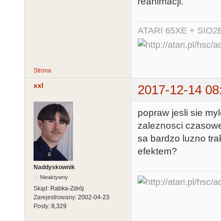
reanimacji.
ATARI 65XE + SIO2
Strona
xxl
2017-12-14 08
popraw jesli sie myl
zaleznosci czasowe
sa bardzo luzno tra
efektem?
Naddyskownik
Nieaktywny
Skąd:
Rabka-Zdrój
Zarejestrowany:
2002-04-23
Posty:
8,329