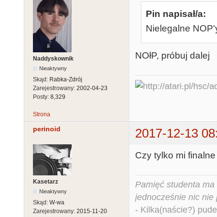
Pin napisał/a:
Nielegalne NOP'
NOłP, próbuj dalej
Naddyskownik
Nieaktywny
Skąd:
Rabka-Zdrój
Zarejestrowany:
2002-04-23
Posty:
8,329
Strona
perinoid
2017-12-13 08
Czy tylko mi final
Kasetarz
Pamięć studenta ma c
Nieaktywny
jednocześnie nic nie
Skąd:
W-wa
- Kilka(naście?) pude
Zarejestrowany:
2015-11-20