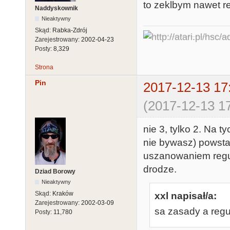
to zeklbym nawet re
Naddyskownik
Nieaktywny
Skąd:
Rabka-Zdrój
Zarejestrowany:
2002-04-23
Posty:
8,329
Strona
Pin
2017-12-13 17
(2017-12-13 17
nie 3, tylko 2. Na t
nie bywasz) powstał
uszanowaniem reguł
drodze.
Dziad Borowy
Nieaktywny
Skąd:
Kraków
xxl napisał/a:
Zarejestrowany:
2002-03-09
sa zasady a regu
Posty:
11,780