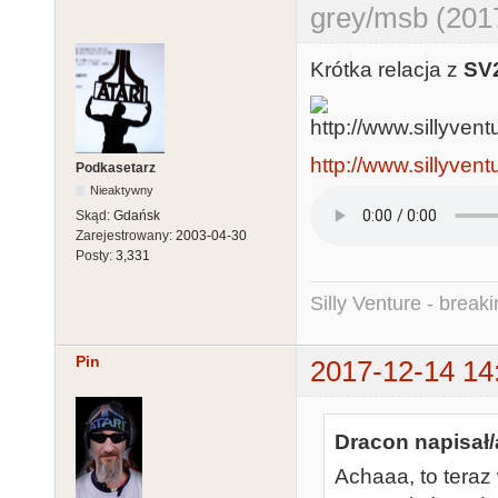
grey/msb (201
Krótka relacja z
SV
http://www.sillyven
Podkasetarz
Nieaktywny
Skąd:
Gdańsk
Zarejestrowany:
2003-04-30
Posty:
3,331
Silly Venture - break
Pin
2017-12-14 14
Dracon napisał/
Achaaa, to teraz 