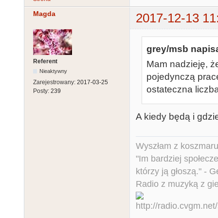
Magda
2017-12-13 11
grey/msb napisa
Referent
Mam nadzieję, ż
Nieaktywny
pojedynczą pracę
Zarejestrowany:
2017-03-25
ostateczna licz
Posty:
239
A kiedy będą i gdz
Wyszłam z koszmaru,
"Im bardziej społecz
którzy ją głoszą." - 
Radio z muzyką z gi