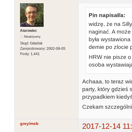
Pin napisał/a:
widzę, że na Sil
Atarowiec
naginać. A może 
Nieaktywny
była wystawiona 
Skąd:
Gdańsk
demie po zlocie 
Zarejestrowany:
2002-08-05
Posty:
1,441
HRW nie pisze o 
osoba wystawiaj
Achaaa, to teraz wid
party, który gdzieś 
przypadkiem kiedyś
Czekam szczególnie
grey/msb
2017-12-14 11