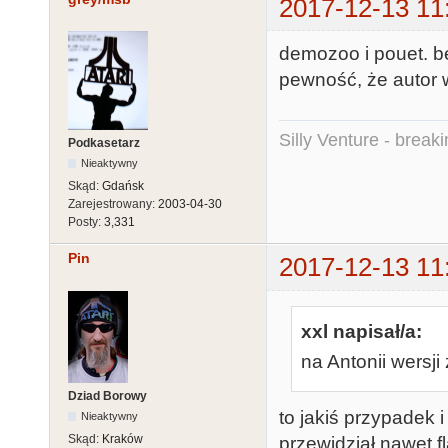
2017-12-13 11
demozoo i pouet. b
pewność, że autor 
Silly Venture - break
Podkasetarz
Nieaktywny
Skąd:
Gdańsk
Zarejestrowany:
2003-04-30
Posty:
3,331
Pin
2017-12-13 11
xxl napisał/a:
na Antonii wersji
Dziad Borowy
to jakiś przypadek i
Nieaktywny
Skąd:
Kraków
przewidział nawet f