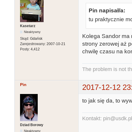
Pin napisał/a:
tu praktycznie 
Kasetarz
Nieaktywny
Kolega Sandor ma m
Skąd:
Gdańsk
strony zerowej aż p
Zarejestrowany:
2007-10-21
Posty:
4,412
chwilę czasu na ko
The problem is not th
Pin
2017-12-12 23
to jak się da, to w
Kontakt: pin@usdk.p
Dziad Borowy
Nieaktywny