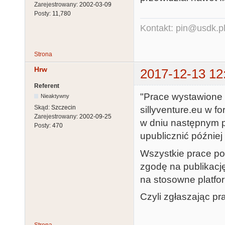
Zarejestrowany:
2002-03-09
Posty:
11,780
Kontakt: pin@usdk.p
Strona
Hrw
2017-12-13 12
Referent
"Prace wystawione 
Nieaktywny
Skąd:
Szczecin
sillyventure.eu w 
Zarejestrowany:
2002-09-25
w dniu następnym p
Posty:
470
upublicznić później 
Wszystkie prace po
zgodę na publikacj
na stosowne platfo
Czyli zgłaszając pr