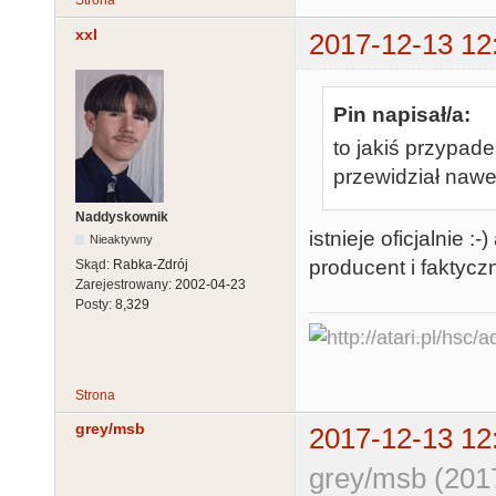
Strona
xxl
2017-12-13 12
Pin napisał/a:
to jakiś przypadek
przewidział nawe
Naddyskownik
istnieje oficjalnie 
Nieaktywny
producent i faktyc
Skąd:
Rabka-Zdrój
Zarejestrowany:
2002-04-23
Posty:
8,329
Strona
grey/msb
2017-12-13 12
grey/msb (201