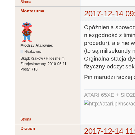
Strona
Montezuma
2017-12-14 09
Opóźnienia spowo
niezgodność z timi
procedur), ale nie
Młodszy Atarowiec
(to są milisekundy n
Nieaktywny
Orginalna stacja dy
Skąd:
Kraków / Hildesheim
Zarejestrowany:
2010-05-11
fizyczny odczyt sekt
Posty:
710
Pin marudzi raczej 
ATARI 65XE + SIO2
Strona
Dracon
2017-12-14 11