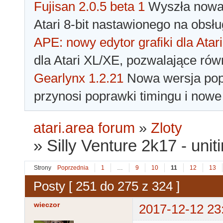
Fujisan 2.0.5 beta 1
Wyszła nowa 
Atari 8-bit nastawionego na obsłu
APE: nowy edytor grafiki dla Atari
dla Atari XL/XE, pozwalające rów
Gearlynx 1.2.21
Nowa wersja popu
przynosi poprawki timingu i nowe
atari.area forum
»
Zloty
»
Silly Venture 2k17 - unit
Strony
Poprzednia
1
…
9
10
11
12
13
Posty [ 251 do 275 z 324 ]
wieczor
2017-12-12 23