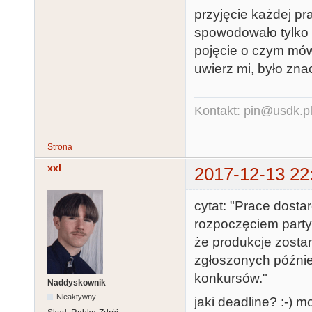
przyjęcie każdej pr
spowodowało tylko 
pojęcie o czym mówi
uwierz mi, było zna
Kontakt: pin@usdk.p
Strona
xxl
2017-12-13 22
cytat: "Prace dosta
rozpoczęciem party
że produkcje zosta
zgłoszonych późnie
konkursów."
Naddyskownik
Nieaktywny
jaki deadline? :-) 