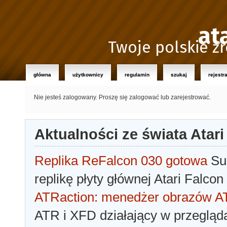
at
Twoje polskie źr
główna
użytkownicy
regulamin
szukaj
rejestr
Nie jesteś zalogowany.
Proszę się zalogować lub zarejestrować.
Aktualności ze świata Atari
Replika ReFalcon 030 gotowa
Sua
replikę płyty głównej Atari Falcon
ATRaction: menedżer obrazów 
ATR i XFD działający w przegląda