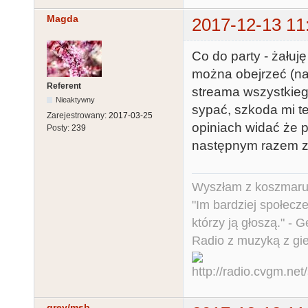
Magda
2017-12-13 11
Co do party - żałuję
można obejrzeć (na
Referent
streama wszystkiego
Nieaktywny
sypać, szkoda mi te
Zarejestrowany:
2017-03-25
opiniach widać że p
Posty:
239
następnym razem zr
Wyszłam z koszmaru,
"Im bardziej społecz
którzy ją głoszą." - 
Radio z muzyką z gi
grey/msb