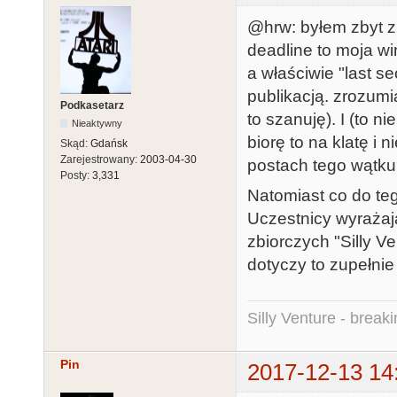
@hrw: byłem zbyt z
deadline to moja wi
a właściwie "last s
publikacją. zrozumi
Podkasetarz
to szanuję). I (to n
Nieaktywny
biorę to na klatę i
Skąd:
Gdańsk
Zarejestrowany:
2003-04-30
postach tego wątku
Posty:
3,331
Natomiast co do teg
Uczestnicy wyrażaj
zbiorczych "Silly 
dotyczy to zupełnie
Silly Venture - break
Pin
2017-12-13 14