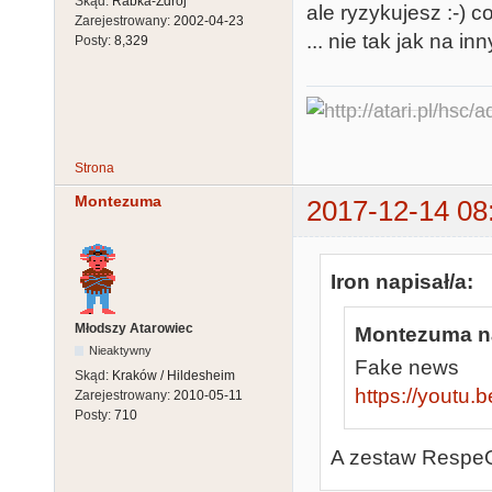
Skąd:
Rabka-Zdrój
ale ryzykujesz :-) 
Zarejestrowany:
2002-04-23
... nie tak jak na in
Posty:
8,329
Strona
Montezuma
2017-12-14 08
Iron napisał/a:
Młodszy Atarowiec
Montezuma na
Nieaktywny
Fake news
Skąd:
Kraków / Hildesheim
https://youtu
Zarejestrowany:
2010-05-11
Posty:
710
A zestaw RespeQ