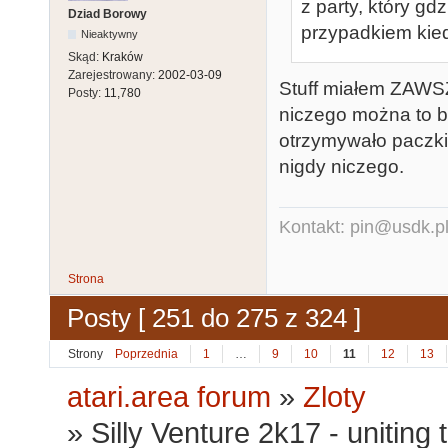
z party, który gdz
Dziad Borowy
przypadkiem kie
Nieaktywny
Skąd:
Kraków
Zarejestrowany:
2002-03-09
Stuff miałem ZAWS
Posty:
11,780
niczego można to b
otrzymywało paczki
nigdy niczego.
Kontakt: pin@usdk.p
Strona
Posty [ 251 do 275 z 324 ]
Strony
Poprzednia
1
…
9
10
11
12
13
atari.area forum
»
Zloty
»
Silly Venture 2k17 - uniting