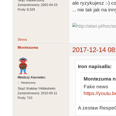
Skąd:
Rabka-Zdrój
ale ryzykujesz :-) 
Zarejestrowany:
2002-04-23
... nie tak jak na in
Posty:
8,329
Strona
Montezuma
2017-12-14 08
Iron napisał/a:
Młodszy Atarowiec
Montezuma na
Nieaktywny
Fake news
Skąd:
Kraków / Hildesheim
https://youtu
Zarejestrowany:
2010-05-11
Posty:
710
A zestaw RespeQ