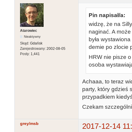
Pin napisał/a:
widzę, że na Sil
Atarowiec
naginać. A może 
Nieaktywny
była wystawiona 
Skąd:
Gdańsk
demie po zlocie 
Zarejestrowany:
2002-08-05
Posty:
1,441
HRW nie pisze o 
osoba wystawiaj
Achaaa, to teraz wid
party, który gdzieś 
przypadkiem kiedyś
Czekam szczególnie
grey/msb
2017-12-14 11