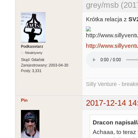
grey/msb (201
Krótka relacja z
SV
http://www.sillyven
Podkasetarz
Nieaktywny
Skąd:
Gdańsk
Zarejestrowany:
2003-04-30
Posty:
3,331
Silly Venture - break
Pin
2017-12-14 14
Dracon napisał/
Achaaa, to teraz 