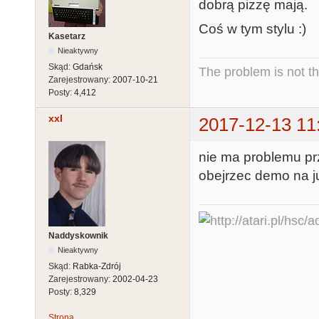
dobrą pizzę mają.
Coś w tym stylu :)
Kasetarz
Nieaktywny
Skąd:
Gdańsk
The problem is not th
Zarejestrowany:
2007-10-21
Posty:
4,412
xxl
2017-12-13 11
nie ma problemu pr
obejrzec demo na j
Naddyskownik
Nieaktywny
Skąd:
Rabka-Zdrój
Zarejestrowany:
2002-04-23
Posty:
8,329
Strona