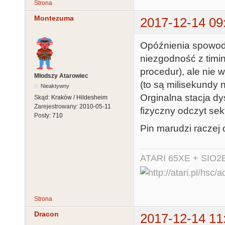
Strona
Montezuma
2017-12-14 09
Opóźnienia spowo
niezgodność z timi
procedur), ale nie
Młodszy Atarowiec
(to są milisekundy n
Nieaktywny
Orginalna stacja dy
Skąd:
Kraków / Hildesheim
Zarejestrowany:
2010-05-11
fizyczny odczyt sekt
Posty:
710
Pin marudzi raczej 
ATARI 65XE + SIO2
Strona
Dracon
2017-12-14 11