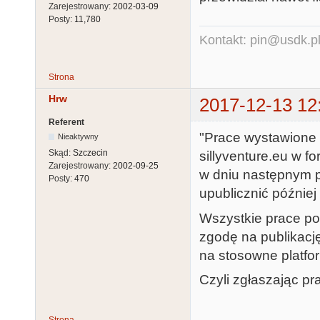
Zarejestrowany:
2002-03-09
Posty:
11,780
Kontakt: pin@usdk.p
Strona
Hrw
2017-12-13 12
Referent
"Prace wystawione 
Nieaktywny
Skąd:
Szczecin
sillyventure.eu w 
Zarejestrowany:
2002-09-25
w dniu następnym p
Posty:
470
upublicznić później 
Wszystkie prace po
zgodę na publikacj
na stosowne platfo
Czyli zgłaszając pr