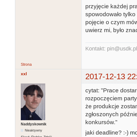
przyjęcie każdej pr
spowodowało tylko 
pojęcie o czym mówi
uwierz mi, było zna
Kontakt: pin@usdk.p
Strona
xxl
2017-12-13 22
cytat: "Prace dosta
rozpoczęciem party
że produkcje zosta
zgłoszonych późnie
konkursów."
Naddyskownik
Nieaktywny
jaki deadline? :-) 