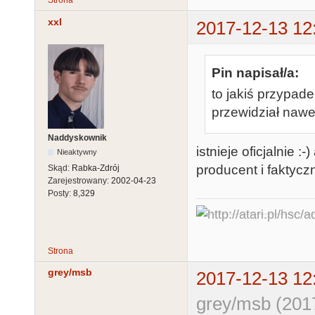
Strona
xxl
2017-12-13 12
Pin napisał/a:
to jakiś przypadek
przewidział nawe
Naddyskownik
istnieje oficjalnie 
Nieaktywny
producent i faktyc
Skąd:
Rabka-Zdrój
Zarejestrowany:
2002-04-23
Posty:
8,329
Strona
grey/msb
2017-12-13 12
grey/msb (201