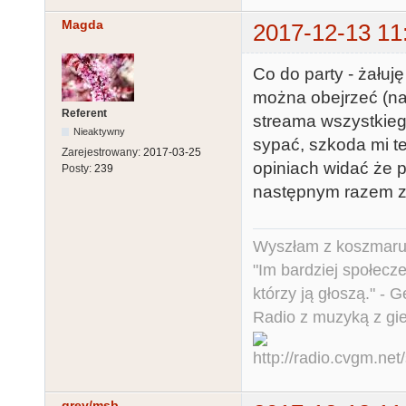
Magda
2017-12-13 11
Co do party - żałuję
można obejrzeć (na
Referent
streama wszystkiego
Nieaktywny
sypać, szkoda mi te
Zarejestrowany:
2017-03-25
opiniach widać że p
Posty:
239
następnym razem zr
Wyszłam z koszmaru,
"Im bardziej społecz
którzy ją głoszą." - 
Radio z muzyką z gi
grey/msb