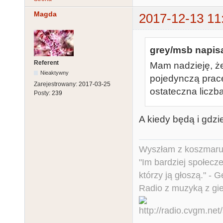
Magda
2017-12-13 11
grey/msb napisa
Referent
Mam nadzieję, ż
Nieaktywny
pojedynczą pracę
Zarejestrowany:
2017-03-25
ostateczna licz
Posty:
239
A kiedy będą i gdz
Wyszłam z koszmaru,
"Im bardziej społecz
którzy ją głoszą." - 
Radio z muzyką z gi