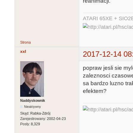
reanimacji.
ATARI 65XE + SIO2
Strona
xxl
2017-12-14 08
popraw jesli sie myl
zaleznosci czasowe
sa bardzo luzno tra
efektem?
Naddyskownik
Nieaktywny
Skąd:
Rabka-Zdrój
Zarejestrowany:
2002-04-23
Posty:
8,329