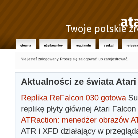
at
Twoje polskie źr
główna
użytkownicy
regulamin
szukaj
rejestr
Nie jesteś zalogowany.
Proszę się zalogować lub zarejestrować.
Aktualności ze świata Atari
Replika ReFalcon 030 gotowa
Sua
replikę płyty głównej Atari Falcon
ATRaction: menedżer obrazów 
ATR i XFD działający w przegląda