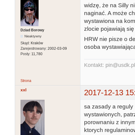
widzę, że na Silly 
naginać. A może chc
wystawiona na komp
zlocie pojawiają si
Dziad Borowy
Nieaktywny
HRW nie pisze o de
Skąd:
Kraków
osoba wystawiając
Zarejestrowany:
2002-03-09
Posty:
11,780
Kontakt: pin@usdk.p
Strona
xxl
2017-12-13 15
sa zasady a reguly 
wystawionych, patr
porownaniu z innym
ktorych regulaminow