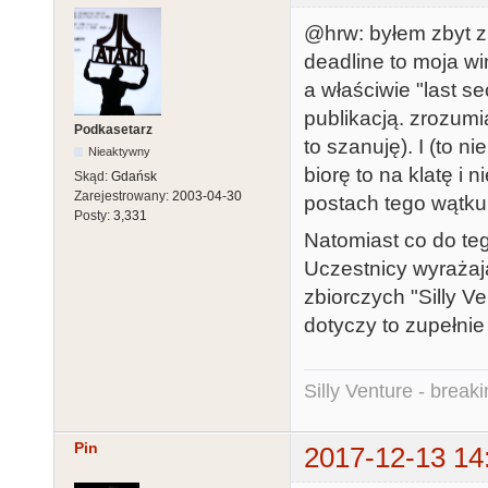
@hrw: byłem zbyt z
deadline to moja wi
a właściwie "last s
publikacją. zrozumi
Podkasetarz
to szanuję). I (to n
Nieaktywny
biorę to na klatę i
Skąd:
Gdańsk
Zarejestrowany:
2003-04-30
postach tego wątku
Posty:
3,331
Natomiast co do teg
Uczestnicy wyrażaj
zbiorczych "Silly 
dotyczy to zupełnie
Silly Venture - break
Pin
2017-12-13 14