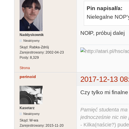
Pin napisał/a:
Nielegalne NOP'
NOłP, próbuj dalej
Naddyskownik
Nieaktywny
Skąd:
Rabka-Zdrój
Zarejestrowany:
2002-04-23
Posty:
8,329
Strona
perinoid
2017-12-13 08
Czy tylko mi final
Kasetarz
Pamięć studenta ma c
Nieaktywny
jednocześnie nic nie
Skąd:
W-wa
- Kilka(naście?) pude
Zarejestrowany:
2015-11-20