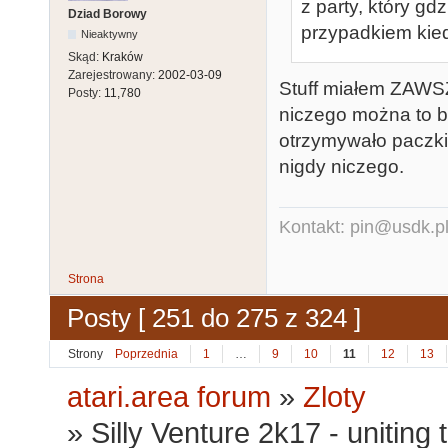
z party, który gdz
Dziad Borowy
przypadkiem kie
Nieaktywny
Skąd:
Kraków
Zarejestrowany:
2002-03-09
Stuff miałem ZAWS
Posty:
11,780
niczego można to b
otrzymywało paczki
nigdy niczego.
Kontakt: pin@usdk.p
Strona
Posty [ 251 do 275 z 324 ]
Strony
Poprzednia
1
…
9
10
11
12
13
atari.area forum
»
Zloty
»
Silly Venture 2k17 - uniting