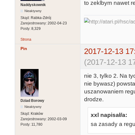
to zeklbym nawet re
Naddyskownik
Nieaktywny
Skąd:
Rabka-Zdrój
Zarejestrowany:
2002-04-23
Posty:
8,329
Strona
Pin
2017-12-13 17
(2017-12-13 17
nie 3, tylko 2. Na t
nie bywasz) powstał
uszanowaniem reguł
drodze.
Dziad Borowy
Nieaktywny
Skąd:
Kraków
xxl napisał/a:
Zarejestrowany:
2002-03-09
sa zasady a regu
Posty:
11,780