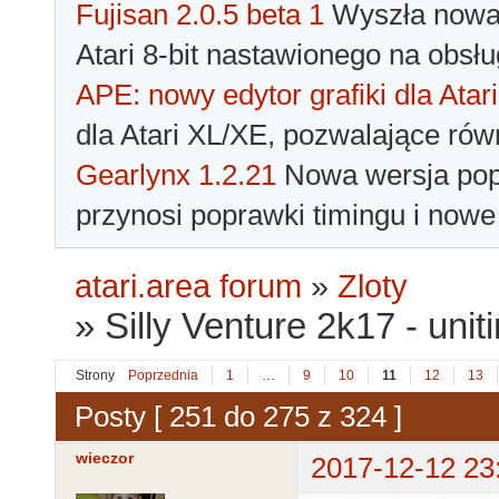
Fujisan 2.0.5 beta 1
Wyszła nowa 
Atari 8-bit nastawionego na obsłu
APE: nowy edytor grafiki dla Atari
dla Atari XL/XE, pozwalające rów
Gearlynx 1.2.21
Nowa wersja popu
przynosi poprawki timingu i nowe
atari.area forum
»
Zloty
»
Silly Venture 2k17 - unit
Strony
Poprzednia
1
…
9
10
11
12
13
Posty [ 251 do 275 z 324 ]
wieczor
2017-12-12 23