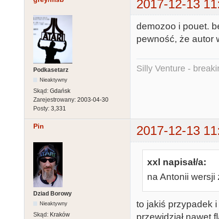
2017-12-13 11
demozoo i pouet. b
pewność, że autor 
Silly Venture - break
Podkasetarz
Nieaktywny
Skąd:
Gdańsk
Zarejestrowany:
2003-04-30
Posty:
3,331
Pin
2017-12-13 11
xxl napisał/a:
na Antonii wersji
Dziad Borowy
to jakiś przypadek i
Nieaktywny
Skąd:
Kraków
przewidział nawet f