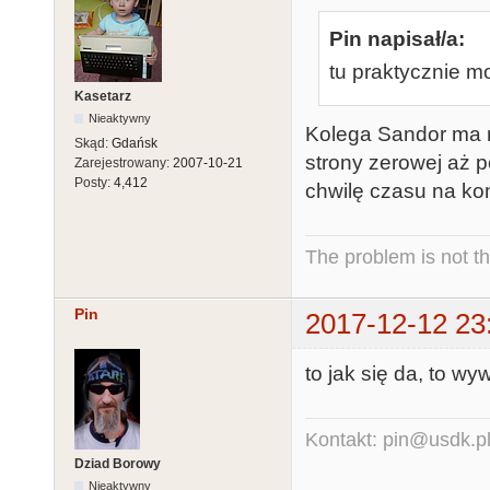
Pin napisał/a:
tu praktycznie 
Kasetarz
Nieaktywny
Kolega Sandor ma m
Skąd:
Gdańsk
strony zerowej aż p
Zarejestrowany:
2007-10-21
Posty:
4,412
chwilę czasu na ko
The problem is not th
Pin
2017-12-12 23
to jak się da, to w
Kontakt: pin@usdk.p
Dziad Borowy
Nieaktywny