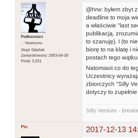
@hrw: byłem zbyt z
deadline to moja wi
a właściwie "last s
publikacją. zrozumi
Podkasetarz
to szanuję). I (to n
Nieaktywny
biorę to na klatę i
Skąd:
Gdańsk
Zarejestrowany:
2003-04-30
postach tego wątku
Posty:
3,331
Natomiast co do teg
Uczestnicy wyrażaj
zbiorczych "Silly 
dotyczy to zupełnie
Silly Venture - break
Pin
2017-12-13 14