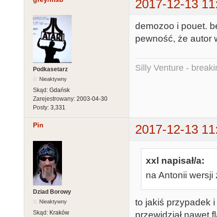
2017-12-13 11
demozoo i pouet. b
pewność, że autor 
Silly Venture - break
Podkasetarz
Nieaktywny
Skąd:
Gdańsk
Zarejestrowany:
2003-04-30
Posty:
3,331
Pin
2017-12-13 11
xxl napisał/a:
na Antonii wersji
Dziad Borowy
to jakiś przypadek i
Nieaktywny
Skąd:
Kraków
przewidział nawet f