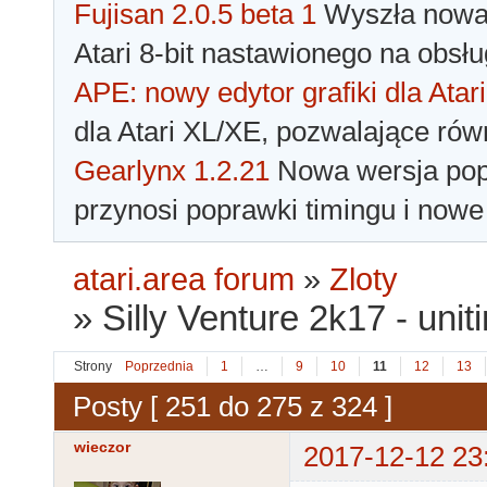
Fujisan 2.0.5 beta 1
Wyszła nowa 
Atari 8-bit nastawionego na obsłu
APE: nowy edytor grafiki dla Atari
dla Atari XL/XE, pozwalające rów
Gearlynx 1.2.21
Nowa wersja popu
przynosi poprawki timingu i nowe
atari.area forum
»
Zloty
»
Silly Venture 2k17 - unit
Strony
Poprzednia
1
…
9
10
11
12
13
Posty [ 251 do 275 z 324 ]
wieczor
2017-12-12 23