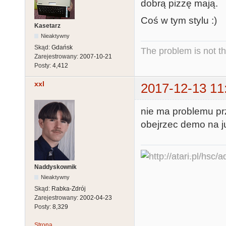
dobrą pizzę mają.
Coś w tym stylu :)
Kasetarz
Nieaktywny
Skąd:
Gdańsk
The problem is not th
Zarejestrowany:
2007-10-21
Posty:
4,412
xxl
2017-12-13 11
nie ma problemu pr
obejrzec demo na j
Naddyskownik
Nieaktywny
Skąd:
Rabka-Zdrój
Zarejestrowany:
2002-04-23
Posty:
8,329
Strona