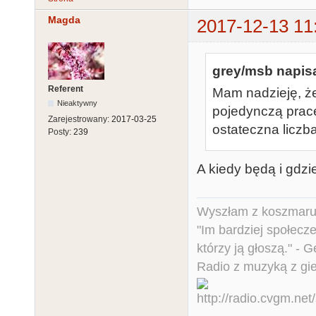
Magda
2017-12-13 11
grey/msb napisa
Referent
Mam nadzieję, ż
Nieaktywny
pojedynczą pracę
Zarejestrowany:
2017-03-25
ostateczna licz
Posty:
239
A kiedy będą i gdz
Wyszłam z koszmaru,
"Im bardziej społecz
którzy ją głoszą." - 
Radio z muzyką z gi