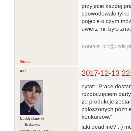
przyjęcie każdej pr
spowodowało tylko 
pojęcie o czym mówi
uwierz mi, było zna
Kontakt: pin@usdk.p
Strona
xxl
2017-12-13 22
cytat: "Prace dosta
rozpoczęciem party
że produkcje zosta
zgłoszonych późnie
konkursów."
Naddyskownik
Nieaktywny
jaki deadline? :-) 