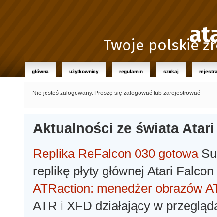
at
Twoje polskie źr
główna
użytkownicy
regulamin
szukaj
rejestr
Nie jesteś zalogowany.
Proszę się zalogować lub zarejestrować.
Aktualności ze świata Atari
Replika ReFalcon 030 gotowa
Sua
replikę płyty głównej Atari Falcon
ATRaction: menedżer obrazów 
ATR i XFD działający w przegląda