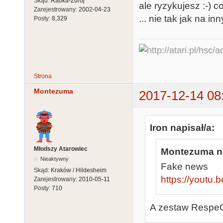
Skąd:
Rabka-Zdrój
ale ryzykujesz :-) 
Zarejestrowany:
2002-04-23
... nie tak jak na in
Posty:
8,329
Strona
Montezuma
2017-12-14 08
Iron napisał/a:
Młodszy Atarowiec
Montezuma na
Nieaktywny
Fake news
Skąd:
Kraków / Hildesheim
https://youtu
Zarejestrowany:
2010-05-11
Posty:
710
A zestaw RespeQ