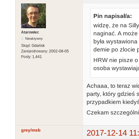
Pin napisał/a:
widzę, że na Sil
Atarowiec
naginać. A może 
Nieaktywny
była wystawiona 
Skąd:
Gdańsk
demie po zlocie 
Zarejestrowany:
2002-08-05
Posty:
1,441
HRW nie pisze o 
osoba wystawiaj
Achaaa, to teraz wid
party, który gdzieś 
przypadkiem kiedyś
Czekam szczególnie
grey/msb
2017-12-14 11