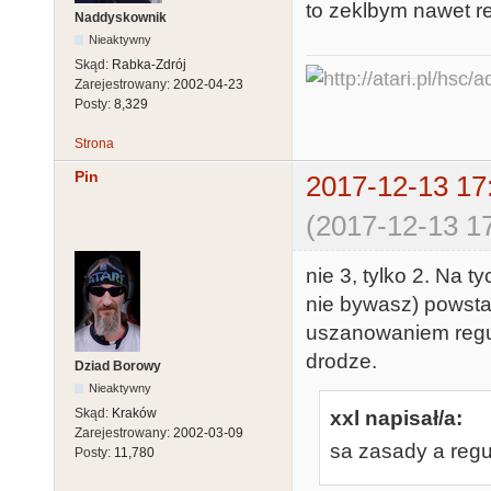
to zeklbym nawet re
Naddyskownik
Nieaktywny
Skąd:
Rabka-Zdrój
Zarejestrowany:
2002-04-23
Posty:
8,329
Strona
Pin
2017-12-13 17
(2017-12-13 17
nie 3, tylko 2. Na t
nie bywasz) powstał
uszanowaniem reguł
drodze.
Dziad Borowy
Nieaktywny
Skąd:
Kraków
xxl napisał/a:
Zarejestrowany:
2002-03-09
sa zasady a regu
Posty:
11,780