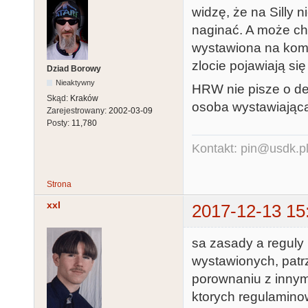
widzę, że na Silly 
naginać. A może chc
wystawiona na komp
zlocie pojawiają si
Dziad Borowy
Nieaktywny
HRW nie pisze o de
Skąd:
Kraków
osoba wystawiając
Zarejestrowany:
2002-03-09
Posty:
11,780
Kontakt: pin@usdk.p
Strona
xxl
2017-12-13 15
sa zasady a reguly 
wystawionych, patr
porownaniu z innym
ktorych regulaminow