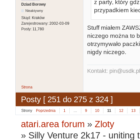
z party, który gdz
Dziad Borowy
przypadkiem kie
Nieaktywny
Skąd:
Kraków
Zarejestrowany:
2002-03-09
Stuff miałem ZAWS
Posty:
11,780
niczego można to b
otrzymywało paczki
nigdy niczego.
Kontakt: pin@usdk.p
Strona
Posty [ 251 do 275 z 324 ]
Strony
Poprzednia
1
…
9
10
11
12
13
atari.area forum
»
Zloty
»
Silly Venture 2k17 - uniting