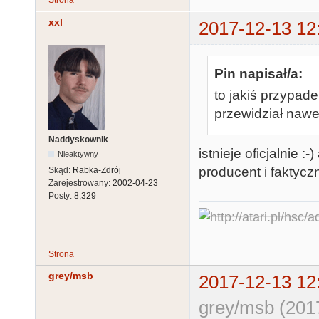
Strona
xxl
2017-12-13 12
Pin napisał/a:
to jakiś przypadek
przewidział nawe
Naddyskownik
istnieje oficjalnie 
Nieaktywny
producent i faktyc
Skąd:
Rabka-Zdrój
Zarejestrowany:
2002-04-23
Posty:
8,329
Strona
grey/msb
2017-12-13 12
grey/msb (201