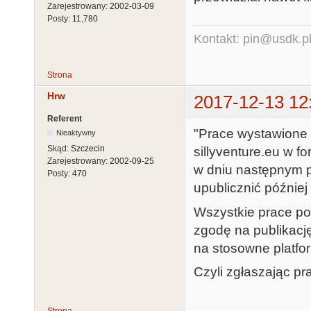
Zarejestrowany:
2002-03-09
Posty:
11,780
Kontakt: pin@usdk.p
Strona
Hrw
2017-12-13 12
Referent
"Prace wystawione 
Nieaktywny
Skąd:
Szczecin
sillyventure.eu w 
Zarejestrowany:
2002-09-25
w dniu następnym p
Posty:
470
upublicznić później 
Wszystkie prace po
zgodę na publikacj
na stosowne platfo
Czyli zgłaszając pr