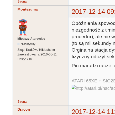
Strona
Montezuma
2017-12-14 09
Opóźnienia spowo
niezgodność z timi
procedur), ale nie
Młodszy Atarowiec
(to są milisekundy n
Nieaktywny
Orginalna stacja dy
Skąd:
Kraków / Hildesheim
Zarejestrowany:
2010-05-11
fizyczny odczyt sekt
Posty:
710
Pin marudzi raczej 
ATARI 65XE + SIO2
Strona
Dracon
2017-12-14 11