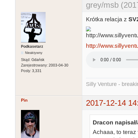
grey/msb (201
Krótka relacja z
SV
http://www.sillyven
Podkasetarz
Nieaktywny
Skąd:
Gdańsk
Zarejestrowany:
2003-04-30
Posty:
3,331
Silly Venture - break
Pin
2017-12-14 14
Dracon napisał/
Achaaa, to teraz 