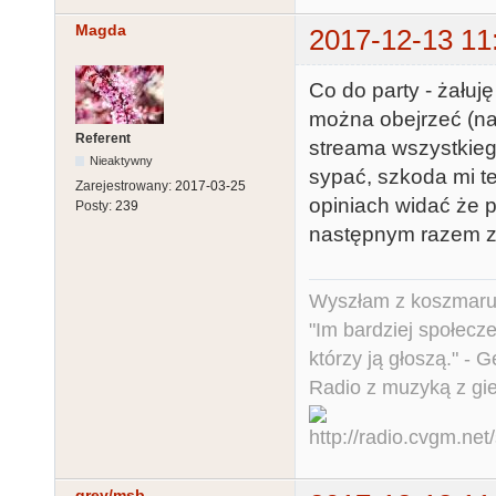
Magda
2017-12-13 11
Co do party - żałuję
można obejrzeć (na
Referent
streama wszystkiego
Nieaktywny
sypać, szkoda mi te
Zarejestrowany:
2017-03-25
opiniach widać że p
Posty:
239
następnym razem zr
Wyszłam z koszmaru,
"Im bardziej społecz
którzy ją głoszą." - 
Radio z muzyką z gi
grey/msb