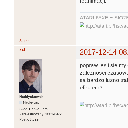
reanimacji.
ATARI 65XE + SIO2
Strona
xxl
2017-12-14 08
popraw jesli sie myl
zaleznosci czasowe
sa bardzo luzno tra
efektem?
Naddyskownik
Nieaktywny
Skąd:
Rabka-Zdrój
Zarejestrowany:
2002-04-23
Posty:
8,329