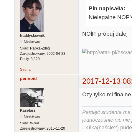
Pin napisał/a:
Nielegalne NOP'
NOłP, próbuj dalej
Naddyskownik
Nieaktywny
Skąd:
Rabka-Zdrój
Zarejestrowany:
2002-04-23
Posty:
8,329
Strona
perinoid
2017-12-13 08
Czy tylko mi final
Kasetarz
Pamięć studenta ma c
Nieaktywny
jednocześnie nic nie
Skąd:
W-wa
- Kilka(naście?) pude
Zarejestrowany:
2015-11-20