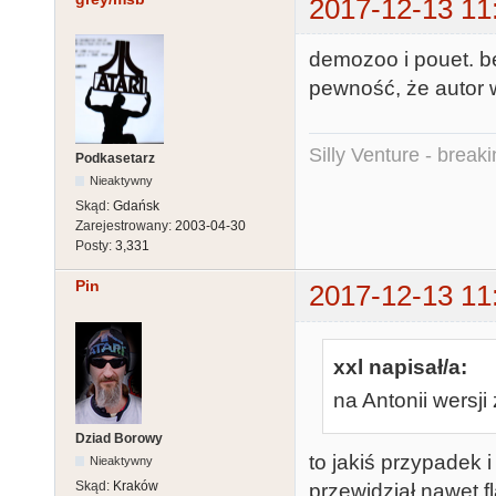
2017-12-13 11
demozoo i pouet. b
pewność, że autor 
Silly Venture - break
Podkasetarz
Nieaktywny
Skąd:
Gdańsk
Zarejestrowany:
2003-04-30
Posty:
3,331
Pin
2017-12-13 11
xxl napisał/a:
na Antonii wersji
Dziad Borowy
to jakiś przypadek i
Nieaktywny
Skąd:
Kraków
przewidział nawet f