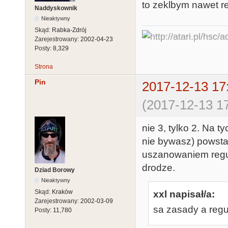
to zeklbym nawet re
Naddyskownik
Nieaktywny
Skąd:
Rabka-Zdrój
Zarejestrowany:
2002-04-23
Posty:
8,329
Strona
Pin
2017-12-13 17
(2017-12-13 17
nie 3, tylko 2. Na t
nie bywasz) powstał
uszanowaniem reguł
drodze.
Dziad Borowy
Nieaktywny
Skąd:
Kraków
xxl napisał/a:
Zarejestrowany:
2002-03-09
sa zasady a regu
Posty:
11,780