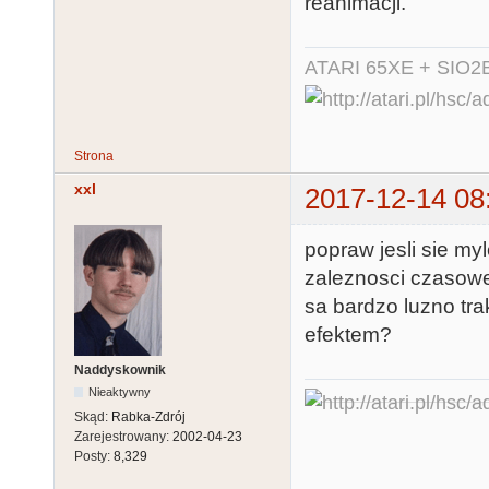
reanimacji.
ATARI 65XE + SIO2
Strona
xxl
2017-12-14 08
popraw jesli sie myl
zaleznosci czasowe
sa bardzo luzno tra
efektem?
Naddyskownik
Nieaktywny
Skąd:
Rabka-Zdrój
Zarejestrowany:
2002-04-23
Posty:
8,329