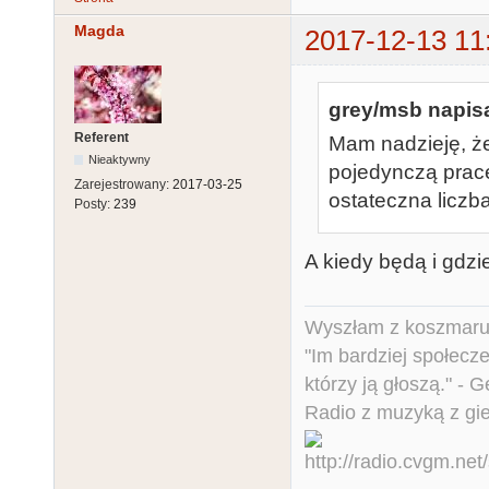
Magda
2017-12-13 11
grey/msb napisa
Referent
Mam nadzieję, ż
Nieaktywny
pojedynczą pracę
Zarejestrowany:
2017-03-25
ostateczna licz
Posty:
239
A kiedy będą i gdz
Wyszłam z koszmaru,
"Im bardziej społecz
którzy ją głoszą." - 
Radio z muzyką z gi