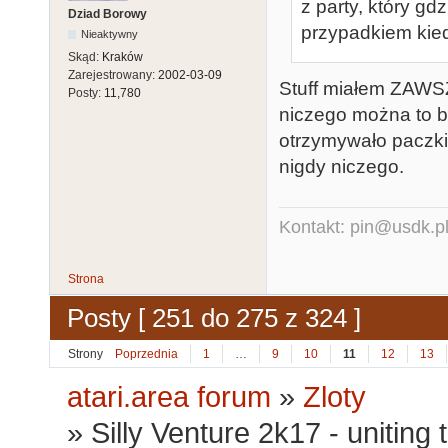
z party, który gdz
Dziad Borowy
przypadkiem kie
Nieaktywny
Skąd:
Kraków
Zarejestrowany:
2002-03-09
Stuff miałem ZAWS
Posty:
11,780
niczego można to b
otrzymywało paczki
nigdy niczego.
Kontakt: pin@usdk.p
Strona
Posty [ 251 do 275 z 324 ]
Strony
Poprzednia
1
…
9
10
11
12
13
atari.area forum
»
Zloty
»
Silly Venture 2k17 - uniting