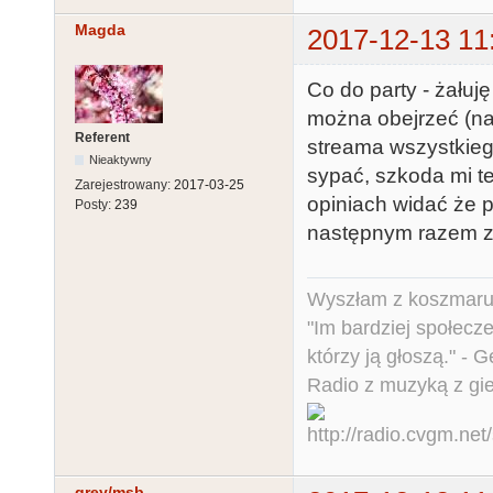
Magda
2017-12-13 11
Co do party - żałuję
można obejrzeć (na
Referent
streama wszystkiego
Nieaktywny
sypać, szkoda mi te
Zarejestrowany:
2017-03-25
opiniach widać że p
Posty:
239
następnym razem zr
Wyszłam z koszmaru,
"Im bardziej społecz
którzy ją głoszą." - 
Radio z muzyką z gi
grey/msb