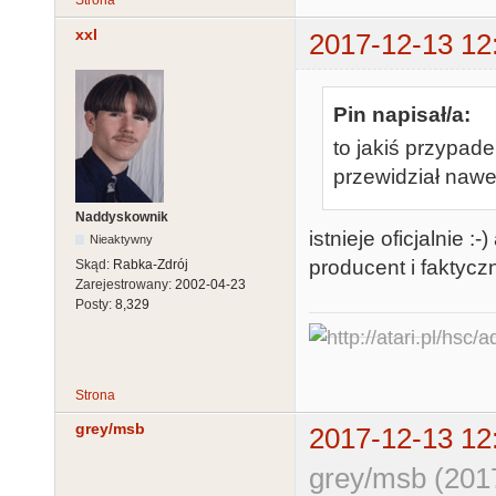
Strona
xxl
2017-12-13 12
Pin napisał/a:
to jakiś przypadek
przewidział nawe
Naddyskownik
istnieje oficjalnie 
Nieaktywny
producent i faktyc
Skąd:
Rabka-Zdrój
Zarejestrowany:
2002-04-23
Posty:
8,329
Strona
grey/msb
2017-12-13 12
grey/msb (201