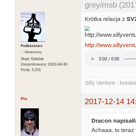
grey/msb (201
Krótka relacja z
SV
http://www.sillyven
Podkasetarz
Nieaktywny
Skąd:
Gdańsk
Zarejestrowany:
2003-04-30
Posty:
3,331
Silly Venture - break
Pin
2017-12-14 14
Dracon napisał/
Achaaa, to teraz 