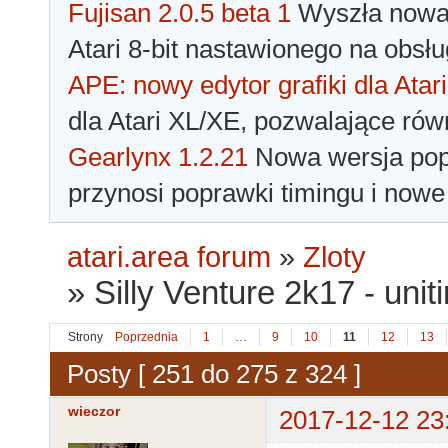
Fujisan 2.0.5 beta 1
Wyszła nowa 
Atari 8-bit nastawionego na obsłu
APE: nowy edytor grafiki dla Atari
dla Atari XL/XE, pozwalające rów
Gearlynx 1.2.21
Nowa wersja popu
przynosi poprawki timingu i nowe
atari.area forum
»
Zloty
»
Silly Venture 2k17 - unit
Strony
Poprzednia
1
…
9
10
11
12
13
Posty [ 251 do 275 z 324 ]
wieczor
2017-12-12 23