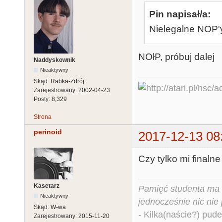
Pin napisał/a:
Nielegalne NOP'
NOłP, próbuj dalej
Naddyskownik
Nieaktywny
Skąd:
Rabka-Zdrój
Zarejestrowany:
2002-04-23
Posty:
8,329
Strona
perinoid
2017-12-13 08
Czy tylko mi final
Kasetarz
Pamięć studenta ma c
Nieaktywny
jednocześnie nic nie
Skąd:
W-wa
- Kilka(naście?) pude
Zarejestrowany:
2015-11-20