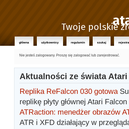
at
Twoje polskie źr
główna
użytkownicy
regulamin
szukaj
rejestr
Nie jesteś zalogowany.
Proszę się zalogować lub zarejestrować.
Aktualności ze świata Atari
Replika ReFalcon 030 gotowa
Sua
replikę płyty głównej Atari Falcon
ATRaction: menedżer obrazów 
ATR i XFD działający w przegląda