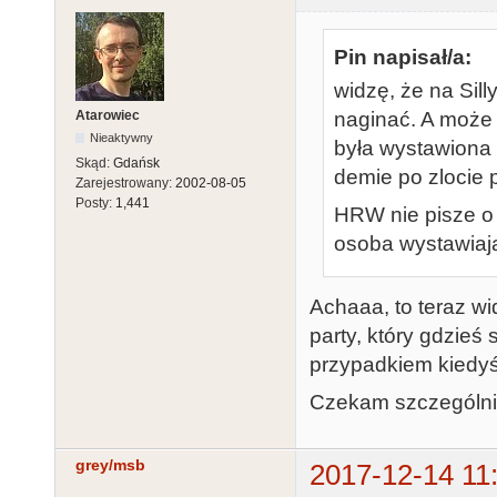
Pin napisał/a:
widzę, że na Sil
Atarowiec
naginać. A może 
Nieaktywny
była wystawiona 
Skąd:
Gdańsk
demie po zlocie 
Zarejestrowany:
2002-08-05
Posty:
1,441
HRW nie pisze o 
osoba wystawiaj
Achaaa, to teraz wid
party, który gdzieś 
przypadkiem kiedyś
Czekam szczególnie
grey/msb
2017-12-14 11