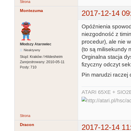
Strona
Montezuma
2017-12-14 09
Opóźnienia spowo
niezgodność z timi
procedur), ale nie
Młodszy Atarowiec
(to są milisekundy n
Nieaktywny
Orginalna stacja dy
Skąd:
Kraków / Hildesheim
Zarejestrowany:
2010-05-11
fizyczny odczyt sekt
Posty:
710
Pin marudzi raczej 
ATARI 65XE + SIO2
Strona
Dracon
2017-12-14 11