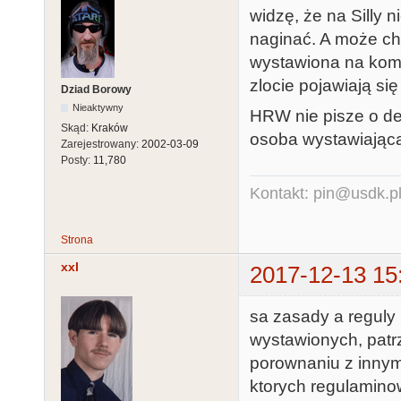
widzę, że na Silly 
naginać. A może chc
wystawiona na komp
zlocie pojawiają si
Dziad Borowy
Nieaktywny
HRW nie pisze o de
Skąd:
Kraków
osoba wystawiając
Zarejestrowany:
2002-03-09
Posty:
11,780
Kontakt: pin@usdk.p
Strona
xxl
2017-12-13 15
sa zasady a reguly 
wystawionych, patr
porownaniu z innym
ktorych regulaminow