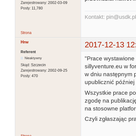
Zarejestrowany:
2002-03-09
Posty:
11,780
Kontakt: pin@usdk.p
Strona
Hrw
2017-12-13 12
Referent
"Prace wystawione 
Nieaktywny
Skąd:
Szczecin
sillyventure.eu w 
Zarejestrowany:
2002-09-25
w dniu następnym p
Posty:
470
upublicznić później 
Wszystkie prace po
zgodę na publikacj
na stosowne platfo
Czyli zgłaszając pr