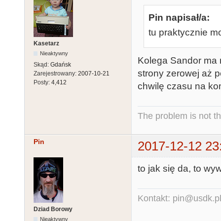
Pin napisał/a:
tu praktycznie 
Kasetarz
Nieaktywny
Kolega Sandor ma m
Skąd:
Gdańsk
strony zerowej aż p
Zarejestrowany:
2007-10-21
Posty:
4,412
chwilę czasu na ko
The problem is not th
Pin
2017-12-12 23
to jak się da, to w
Kontakt: pin@usdk.p
Dziad Borowy
Nieaktywny