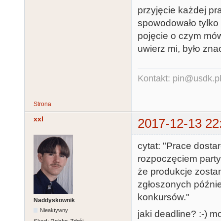
przyjęcie każdej pr
spowodowało tylko 
pojęcie o czym mówi
uwierz mi, było zna
Kontakt: pin@usdk.p
Strona
xxl
2017-12-13 22
cytat: "Prace dosta
rozpoczęciem party
że produkcje zosta
zgłoszonych późnie
konkursów."
Naddyskownik
Nieaktywny
jaki deadline? :-) 