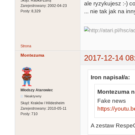
Skąd:
Rabka-Zdrój
ale ryzykujesz :-) 
Zarejestrowany:
2002-04-23
... nie tak jak na in
Posty:
8,329
Strona
Montezuma
2017-12-14 08
Iron napisał/a:
Młodszy Atarowiec
Montezuma na
Nieaktywny
Fake news
Skąd:
Kraków / Hildesheim
https://youtu
Zarejestrowany:
2010-05-11
Posty:
710
A zestaw RespeQ