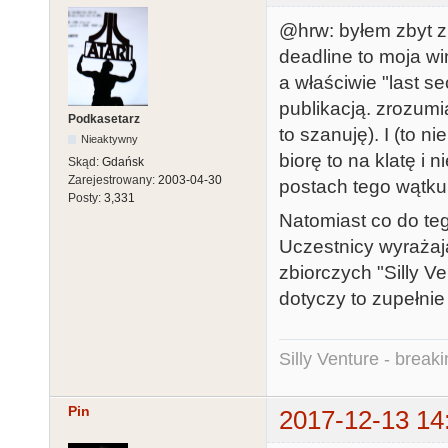
@hrw: byłem zbyt z
deadline to moja wi
a właściwie "last s
publikacją. zrozumi
Podkasetarz
to szanuję). I (to n
Nieaktywny
biorę to na klatę i
Skąd:
Gdańsk
Zarejestrowany:
2003-04-30
postach tego wątku
Posty:
3,331
Natomiast co do teg
Uczestnicy wyrażaj
zbiorczych "Silly 
dotyczy to zupełnie
Silly Venture - break
Pin
2017-12-13 14