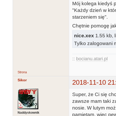
Mój kolega kiedyś p
        PutPixel(80+x,y);

"Każdy dzień w któ
        PutPixel(80+x,191-y);

starzeniem się".
        SetColor(15-c);

Chętnie pomogę jak 
        PutPixel(79-x,191-y);

nice.xex
1.55 kb, 
        PutPixel(79-x,y);

Tylko zalogowani m
        PutPixel(159-x,191-y);

        PutPixel(159-x,y);

    until Peek(53279)=6;

::
bocianu.atari.pl
end.
Strona
Sikor
2018-11-10 21
Super, że Ci się c
zawsze mam taki za
nosie. W lutym moż
Naddyskownik
pamiętam, więc pewn