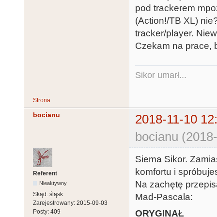
pod trackerem mpo
(Action!/TB XL) ni
tracker/player. Nie
Czekam na prace, b
Sikor umarł...
Strona
bocianu
2018-11-10 12
bocianu (2018-
Siema Sikor. Zamias
komfortu i spróbuj
Referent
Na zachętę przepis
Nieaktywny
Skąd:
śląsk
Mad-Pascala:
Zarejestrowany:
2015-09-03
ORYGINAŁ
Posty:
409