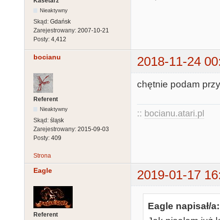
Kasetarz
Nieaktywny
Skąd:
Gdańsk
Zarejestrowany:
2007-10-21
Posty:
4,412
bocianu
2018-11-24 00
chętnie podam przy o
Referent
Nieaktywny
::
bocianu.atari.pl
Skąd:
śląsk
Zarejestrowany:
2015-09-03
Posty:
409
Strona
Eagle
2019-01-17 16
Eagle napisał/a:
Referent