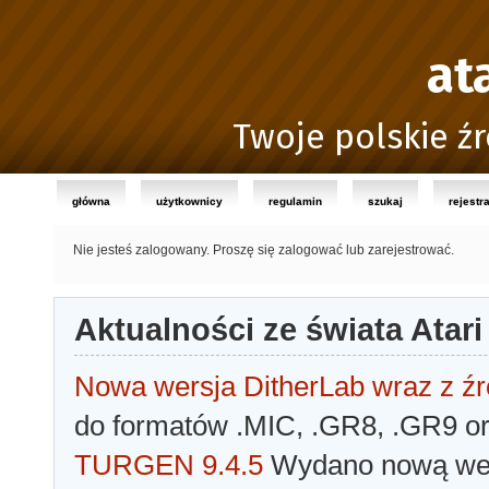
at
Twoje polskie źr
główna
użytkownicy
regulamin
szukaj
rejestr
Nie jesteś zalogowany.
Proszę się zalogować lub zarejestrować.
Aktualności ze świata Atari
Nowa wersja DitherLab wraz z źr
do formatów .MIC, .GR8, .GR9 o
TURGEN 9.4.5
Wydano nową wer