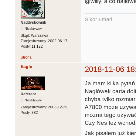
@willy, a co hallo
Sikor umarł...
Naddyskownik
Nieaktywny
Skąd:
Warszawa
Zarejestrowany:
2002-06-17
Posty:
11,122
Strona
Eagle
2018-11-06 18
Ja mam kilka pytań
Nagłówek carta dol
Referent
chyba tylko rozmiar 
Nieaktywny
A7800 może używać
Zarejestrowany:
2003-12-29
Posty:
382
można tego używa
Czy Nes też wchodz
Jak pisałem już kie