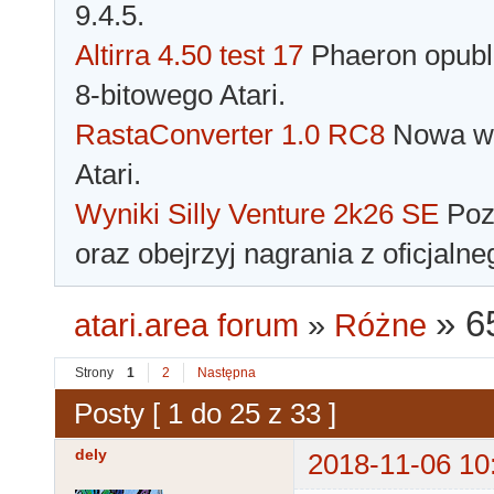
9.4.5.
Altirra 4.50 test 17
Phaeron opubli
8-bitowego Atari.
RastaConverter 1.0 RC8
Nowa wer
Atari.
Wyniki Silly Venture 2k26 SE
Pozn
oraz obejrzyj nagrania z oficjaln
»
6
atari.area forum
»
Różne
Strony
1
2
Następna
Posty [ 1 do 25 z 33 ]
dely
2018-11-06 10