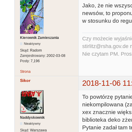
Jako, że nie wszys
newsów, to proponu
w stosunku do regu
Czy możecie wyjaśnić
Kierownik Zamieszania
Nieaktywny
stirlitz@rsha.gov.de
Skąd:
Radom
Nie czytam PM. Pros
Zarejestrowany:
2002-03-08
Posty:
7,196
Strona
Sikor
2018-11-06 11
To powtórzę pytani
niekompilowana (za
xex znacznie więks
Naddyskownik
biblioteka deko zżer
Nieaktywny
Pytanie zadał tam t
Skąd:
Warszawa