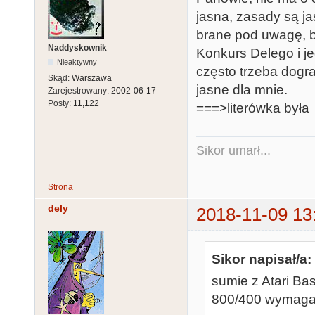
jasna, zasady są ja
brane pod uwagę, 
Naddyskownik
Konkurs Delego i j
Nieaktywny
często trzeba dogra
Skąd:
Warszawa
jasne dla mnie.
Zarejestrowany:
2002-06-17
Posty:
11,122
===>literówka była
Sikor umarł...
Strona
dely
2018-11-09 13
Sikor napisał/a:
sumie z Atari Ba
800/400 wymagaj