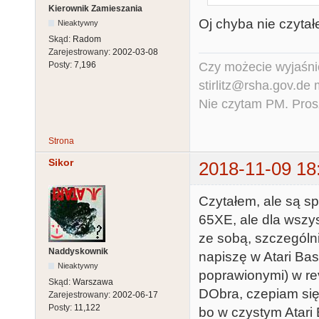
Kierownik Zamieszania
Oj chyba nie czytał
Nieaktywny
Skąd:
Radom
Zarejestrowany:
2002-03-08
Czy możecie wyjaśnić
Posty:
7,196
stirlitz@rsha.gov.de
Nie czytam PM. Pros
Strona
Sikor
2018-11-09 18
Czytałem, ale są s
65XE, ale dla wszys
ze sobą, szczególni
Naddyskownik
napiszę w Atari Bas
Nieaktywny
poprawionymi) w rev.
Skąd:
Warszawa
DObra, czepiam się
Zarejestrowany:
2002-06-17
Posty:
11,122
bo w czystym Atari 