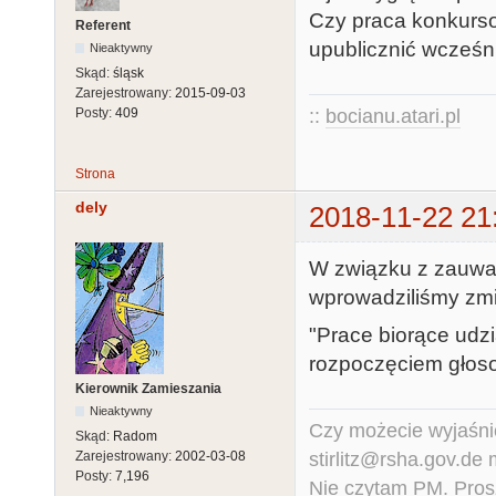
Czy praca konkurs
Referent
upublicznić wcześn
Nieaktywny
Skąd:
śląsk
Zarejestrowany:
2015-09-03
::
bocianu.atari.pl
Posty:
409
Strona
dely
2018-11-22 21
W związku z zauwa
wprowadziliśmy zmi
"Prace biorące udz
rozpoczęciem głos
Kierownik Zamieszania
Nieaktywny
Czy możecie wyjaśnić
Skąd:
Radom
stirlitz@rsha.gov.de
Zarejestrowany:
2002-03-08
Posty:
7,196
Nie czytam PM. Pros