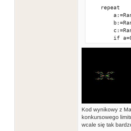
    repeat

        a:=Random(2);

        b:=Random(2);

        c:=Random(16);

        if a=0 then a:=-1;

        if b=0 then b:=-1;

        x:=x+a;

        y:=y+b;

        if x>79 then x:=79;

        if x<0 then x:=0;

        if y<0 then y:=0;

        if y>191 then y:=191;

Kod wynikowy z Mad
        SetColor(c);

konkursowego limitu
        PutPixel(x,y);

wcale się tak bardzo
        PutPixel(x,191-y);
