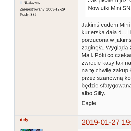
Jak pisałem już 
Nieaktywny
Nowiutki Mini SN
Zarejestrowany:
2003-12-29
Posty:
382
Jakimś cudem Mini 
kurierska dała d... 
porzucona w jakimś 
zaginęła. Wygląda ż
Mail. Póki co czeka
zwrocie kasy tak na
na tę chwilę zakup
przez szanowną komi
będzie sfatygowana
albo Silly.
Eagle
dely
2019-01-27 19