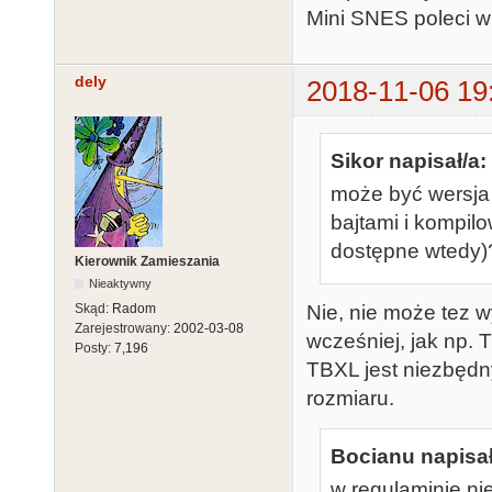
Mini SNES poleci w
dely
2018-11-06 19
Sikor napisał/a:
może być wersja
bajtami i kompil
dostępne wtedy)?
Kierownik Zamieszania
Nieaktywny
Skąd:
Radom
Nie, nie może tez
Zarejestrowany:
2002-03-08
wcześniej, jak np. 
Posty:
7,196
TBXL jest niezbędny
rozmiaru.
Bocianu napisał
w regulaminie ni