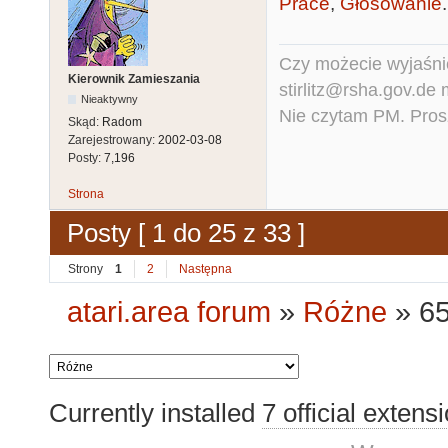
Prace
,
Głosowanie
.
Czy możecie wyjaśnić
Kierownik Zamieszania
stirlitz@rsha.gov.de
Nieaktywny
Nie czytam PM. Pros
Skąd:
Radom
Zarejestrowany:
2002-03-08
Posty:
7,196
Strona
Posty [ 1 do 25 z 33 ]
Strony
1
2
Następna
atari.area forum
»
Różne
»
6
Currently installed
7 official extens