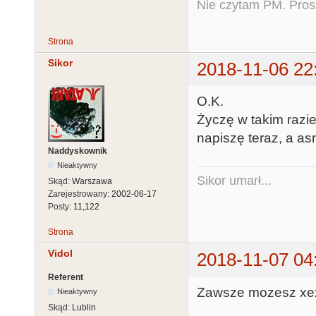
Nie czytam PM. Pros
Strona
Sikor
2018-11-06 22
O.K.
Życzę w takim razie
napiszę teraz, a as
Naddyskownik
Nieaktywny
Sikor umarł...
Skąd:
Warszawa
Zarejestrowany:
2002-06-17
Posty:
11,122
Strona
Vidol
2018-11-07 04
Referent
Zawsze mozesz xex
Nieaktywny
Skąd:
Lublin