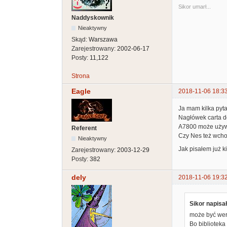
Sikor umarł...
Naddyskownik
Nieaktywny
Skąd:
Warszawa
Zarejestrowany:
2002-06-17
Posty:
11,122
Strona
Eagle
2018-11-06 18:3
Ja mam kilka pyta
Nagłówek carta do
A7800 może używ
Referent
Czy Nes też wchod
Nieaktywny
Jak pisałem już k
Zarejestrowany:
2003-12-29
Posty:
382
dely
2018-11-06 19:3
Sikor napisał
może być wer
Bo biblioteka