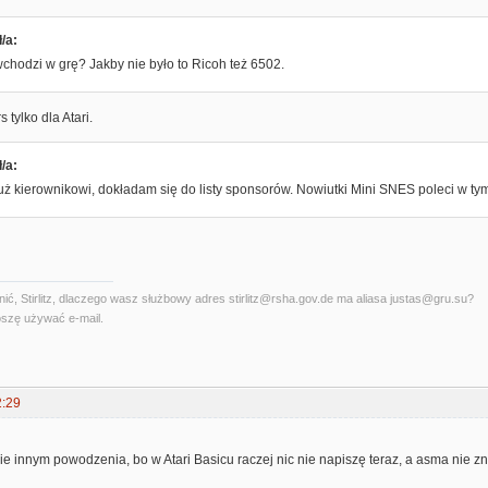
/a:
chodzi w grę? Jakby nie było to Ricoh też 6502.
s tylko dla Atari.
/a:
uż kierownikowi, dokładam się do listy sponsorów. Nowiutki Mini SNES poleci w ty
ć, Stirlitz, dlaczego wasz służbowy adres stirlitz@rsha.gov.de ma aliasa justas@gru.su?
szę używać e-mail.
2:29
ie innym powodzenia, bo w Atari Basicu raczej nic nie napiszę teraz, a asma nie z