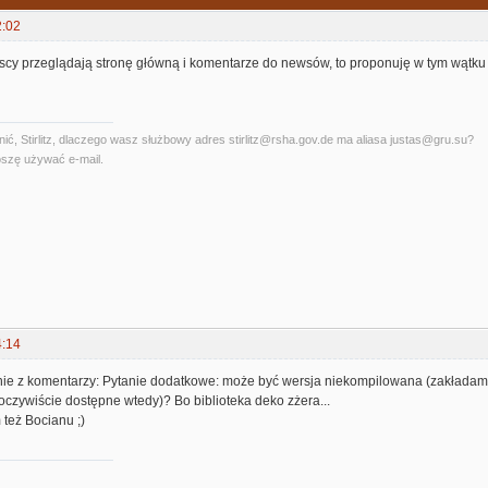
2:02
yscy przeglądają stronę główną i komentarze do newsów, to proponuję w tym wątku 
ć, Stirlitz, dlaczego wasz służbowy adres stirlitz@rsha.gov.de ma aliasa justas@gru.su?
szę używać e-mail.
4:14
nie z komentarzy: Pytanie dodatkowe: może być wersja niekompilowana (zakładam
oczywiście dostępne wtedy)? Bo biblioteka deko zżera...
 też Bocianu ;)