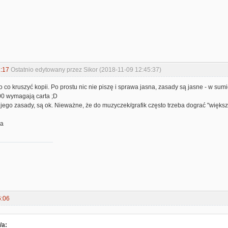
:17
Ostatnio edytowany przez Sikor (2018-11-09 12:45:37)
 co kruszyć kopii. Po prostu nic nie piszę i sprawa jasna, zasady są jasne - w sum
0 wymagają carta ;D
jego zasady, są ok. Nieważne, że do muzyczek/grafik często trzeba dograć "większy
ła
6:06
/a: