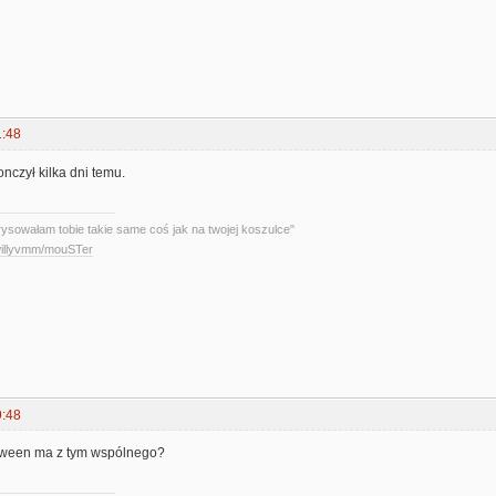
1:48
nczył kilka dni temu.
rysowałam tobie takie same coś jak na twojej koszulce"
/willyvmm/mouSTer
9:48
loween ma z tym wspólnego?