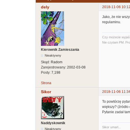
dely
2018-11-06 10:1
Jako, że nie wsz
regulaminu.
Czy możecie wyjaśni
Nie czytam PM. Pro
Kierownik Zamieszania
Nieaktywny
Skąd:
Radom
Zarejestrowany:
2002-03-08
Posty:
7,198
Strona
Sikor
2018-11-06 11:3
To powtórzę pyta
większy? (źródło 
Pytanie zadał tam
Naddyskownik
Sikor umarł...
Nieaktywny