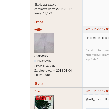
Skąd:
Warszawa
Zarejestrowany:
2002-06-17
Posty:
11,122
Strona
willy
2018-11-06 17:0
Halloween sie sko
"tatusiu zobacz, na
https://github.com
Atarowiec
jmp $e477
Nieaktywny
Skąd:
$E477.dk
Zarejestrowany:
2013-01-04
Posty:
1,986
Strona
Sikor
2018-11-06 17:0
@willy, a co hal