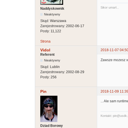
Sikor umarł...
Naddyskownik
Nieaktywny
Skąd:
Warszawa
Zarejestrowany:
2002-06-17
Posty:
11,122
Strona
Vidol
2018-11-07 04:5
Referent
Zawsze mozesz xe
Nieaktywny
Skąd:
Lublin
Zarejestrowany:
2002-08-29
Posty:
256
Pin
2018-11-09 11:3
... Ale sam runt
Kontakt: pin@usdk.
Dziad Borowy