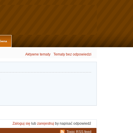
łówna
Aktywne tematy
Tematy bez odpowiedzi
.
Zaloguj się
lub
zarejestruj
by napisać odpowiedź
Topic RSS feed