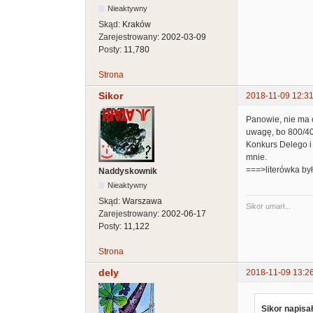
Nieaktywny
Skąd:
Kraków
Zarejestrowany:
2002-03-09
Posty:
11,780
Strona
Sikor
2018-11-09 12:31
Panowie, nie ma o
uwagę, bo 800/40
Konkurs Delego i 
mnie.
===>literówka by
Naddyskownik
Nieaktywny
Skąd:
Warszawa
Sikor umarł...
Zarejestrowany:
2002-06-17
Posty:
11,122
Strona
dely
2018-11-09 13:2
Sikor napisał