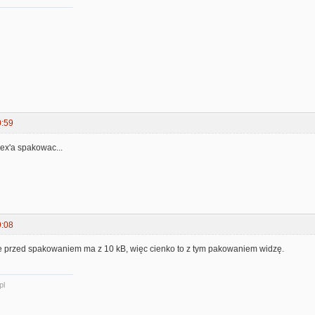
0:59
x'a spakowac...
9:08
ime przed spakowaniem ma z 10 kB, więc cienko to z tym pakowaniem widzę.
pl