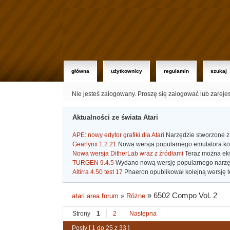
główna
użytkownicy
regulamin
szukaj
Nie jesteś zalogowany.
Proszę się zalogować lub zareje
Aktualności ze świata Atari
APE: nowy edytor grafiki dla Atari
Narzędzie stworzone z 
Gearlynx 1.2.21
Nowa wersja popularnego emulatora kons
Nowa wersja DitherLab wraz z źródłami
Teraz można eks
TURGEN 9.4.5
Wydano nową wersję popularnego narzę
Altirra 4.50 test 17
Phaeron opublikował kolejną wersję t
»
6502 Compo Vol. 2
atari.area forum
»
Różne
Strony
1
2
Następna
Posty [ 1 do 25 z 33 ]