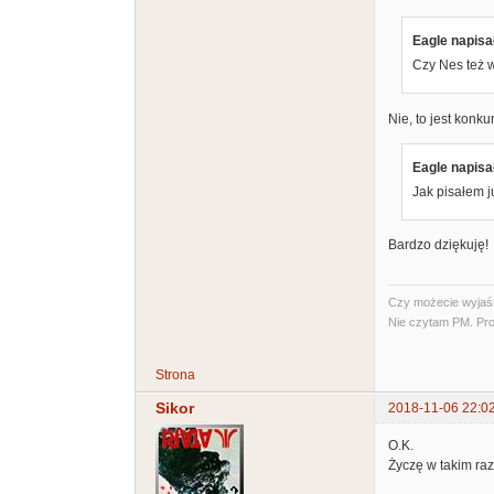
Eagle napisał
Czy Nes też w
Nie, to jest konkur
Eagle napisał
Jak pisałem j
Bardzo dziękuję!
Czy możecie wyjaśni
Nie czytam PM. Pro
Strona
Sikor
2018-11-06 22:0
O.K.
Życzę w takim raz