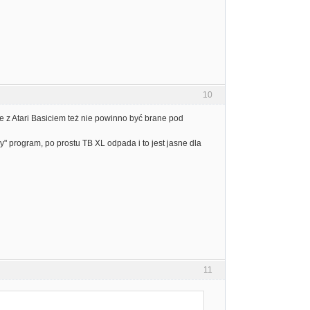
10
ie z Atari Basiciem też nie powinno być brane pod
" program, po prostu TB XL odpada i to jest jasne dla
11