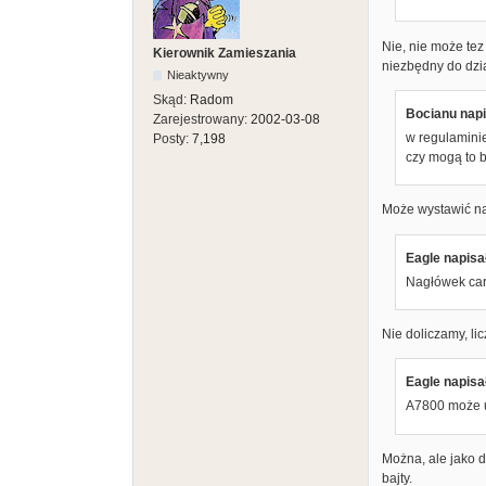
Nie, nie może tez
Kierownik Zamieszania
niezbędny do dzia
Nieaktywny
Skąd:
Radom
Bocianu napi
Zarejestrowany:
2002-03-08
w regulaminie
Posty:
7,198
czy mogą to by
Może wystawić naw
Eagle napisał
Nagłówek cart
Nie doliczamy, lic
Eagle napisał
A7800 może u
Można, ale jako 
bajty.