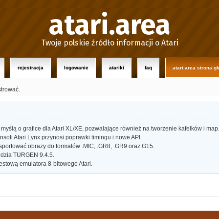
atari.area
Twoje polskie źródło informacji o Atari
rejestracja
logowanie
atariki
faq
atari.area strona g
strować.
myślą o grafice dla Atari XL/XE, pozwalające również na tworzenie kafelków i map
oli Atari Lynx przynosi poprawki timingu i nowe API.
portować obrazy do formatów .MIC, .GR8, .GR9 oraz G15.
dzia TURGEN 9.4.5.
estową emulatora 8-bitowego Atari.