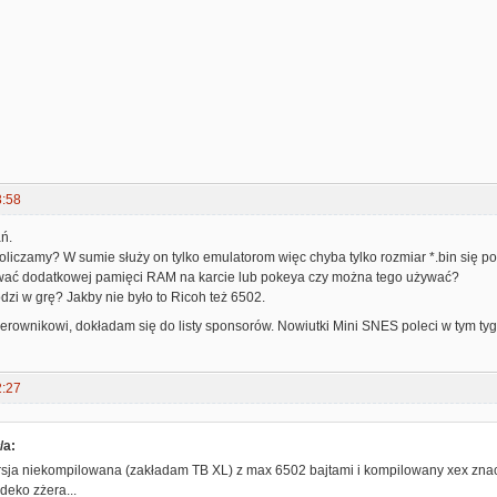
3:58
ń.
liczamy? W sumie służy on tylko emulatorom więc chyba tylko rozmiar *.bin się po
ać dodatkowej pamięci RAM na karcie lub pokeya czy można tego używać?
zi w grę? Jakby nie było to Ricoh też 6502.
ierownikowi, dokładam się do listy sponsorów. Nowiutki Mini SNES poleci w tym ty
2:27
/a:
sja niekompilowana (zakładam TB XL) z max 6502 bajtami i kompilowany xex znac
 deko zżera...