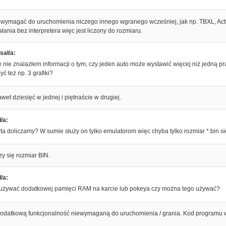
 wymagać do uruchomienia niczego innego wgranego wcześniej, jak np. TBXL, Actio
łania bez interpretera więc jest liczony do rozmiaru.
sał/a:
 nie znalazłem informacji o tym, czy jeden auto może wystawić więcej niż jedną pra
ć też np. 3 grafiki?
et dziesięć w jednej i piętnaście w drugiej.
/a:
a doliczamy? W sumie służy on tylko emulatorom więc chyba tylko rozmiar *.bin si
zy się rozmiar BIN.
/a:
żywać dodatkowej pamięci RAM na karcie lub pokeya czy można tego używać?
dodatkową funkcjonalność niewymaganą do uruchomienia / grania. Kod programu w