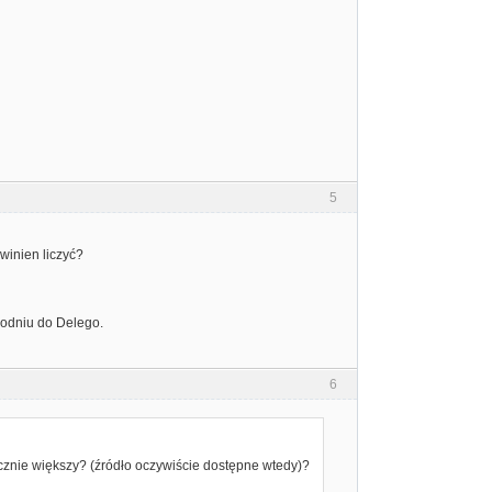
5
winien liczyć?
godniu do Delego.
6
znie większy? (źródło oczywiście dostępne wtedy)?