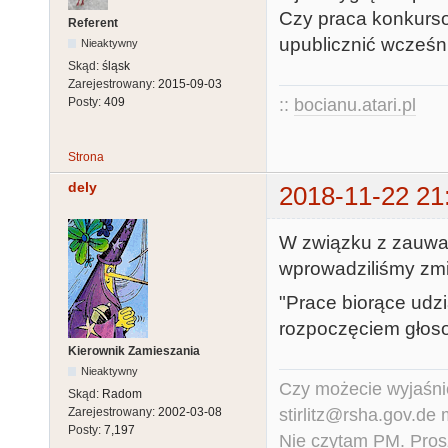
Czy praca konkurs
Referent
upublicznić wcześn
Nieaktywny
Skąd:
śląsk
Zarejestrowany:
2015-09-03
::
bocianu.atari.pl
Posty:
409
Strona
dely
2018-11-22 21
W związku z zauwa
wprowadziliśmy zmi
"Prace biorące udz
rozpoczęciem głos
Kierownik Zamieszania
Nieaktywny
Czy możecie wyjaśnić
Skąd:
Radom
stirlitz@rsha.gov.de
Zarejestrowany:
2002-03-08
Posty:
7,197
Nie czytam PM. Pros