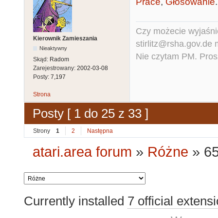
Prace
,
Głosowanie
.
Czy możecie wyjaśnić
Kierownik Zamieszania
stirlitz@rsha.gov.de
Nieaktywny
Nie czytam PM. Pros
Skąd:
Radom
Zarejestrowany:
2002-03-08
Posty:
7,197
Strona
Posty [ 1 do 25 z 33 ]
Strony
1
2
Następna
atari.area forum
»
Różne
»
6
Currently installed
7 official extens