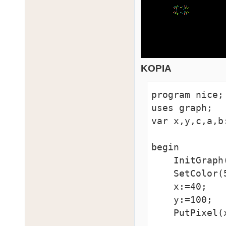
KOPIA
program nice;

uses graph;

var x,y,c,a,b:
begin

    InitGraph(31);

    SetColor(5);

    x:=40;

    y:=100;

    PutPixel(x,y);
