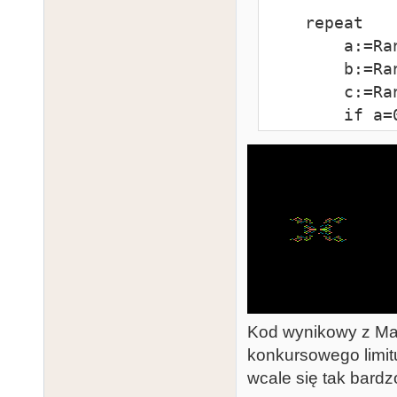
    repeat

        a:=Random(2);

        b:=Random(2);

        c:=Random(16);

        if a=0 then a:=-1;

        if b=0 then b:=-1;

        x:=x+a;

        y:=y+b;

        if x>79 then x:=79;

        if x<0 then x:=0;

        if y<0 then y:=0;

        if y>191 then y:=191;

Kod wynikowy z Mad
        SetColor(c);

konkursowego limitu
        PutPixel(x,y);

wcale się tak bardzo
        PutPixel(x,191-y);
