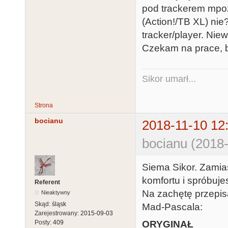
pod trackerem mpo
(Action!/TB XL) ni
tracker/player. Nie
Czekam na prace, b
Sikor umarł...
Strona
bocianu
2018-11-10 12
bocianu (2018-
Siema Sikor. Zamias
komfortu i spróbuj
Referent
Na zachętę przepis
Nieaktywny
Skąd:
śląsk
Mad-Pascala:
Zarejestrowany:
2015-09-03
ORYGINAŁ
Posty:
409