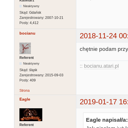
Kasetarz
Nieaktywny
Skąd:
Gdańsk
Zarejestrowany:
2007-10-21
Posty:
4,412
bocianu
2018-11-24 00
chętnie podam przy o
Referent
Nieaktywny
::
bocianu.atari.pl
Skąd:
śląsk
Zarejestrowany:
2015-09-03
Posty:
409
Strona
Eagle
2019-01-17 16
Eagle napisał/a:
Referent