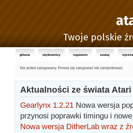
at
Twoje polskie źr
główna
użytkownicy
regulamin
szukaj
rejestr
Nie jesteś zalogowany.
Proszę się zalogować lub zarejestrować.
Aktualności ze świata Atari
Gearlynx 1.2.21
Nowa wersja popu
przynosi poprawki timingu i nowe
Nowa wersja DitherLab wraz z źr