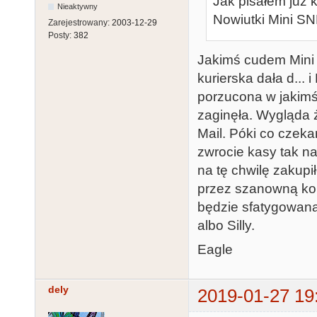
Jak pisałem już 
Nieaktywny
Nowiutki Mini SN
Zarejestrowany:
2003-12-29
Posty:
382
Jakimś cudem Mini 
kurierska dała d... 
porzucona w jakimś 
zaginęła. Wygląda ż
Mail. Póki co czeka
zwrocie kasy tak na
na tę chwilę zakup
przez szanowną komi
będzie sfatygowana
albo Silly.
Eagle
dely
2019-01-27 19