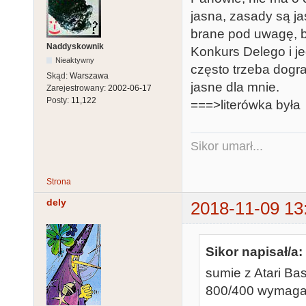
jasna, zasady są ja
brane pod uwagę, 
Naddyskownik
Konkurs Delego i j
Nieaktywny
często trzeba dogra
Skąd:
Warszawa
jasne dla mnie.
Zarejestrowany:
2002-06-17
Posty:
11,122
===>literówka była
Sikor umarł...
Strona
dely
2018-11-09 13
Sikor napisał/a:
sumie z Atari Ba
800/400 wymagaj