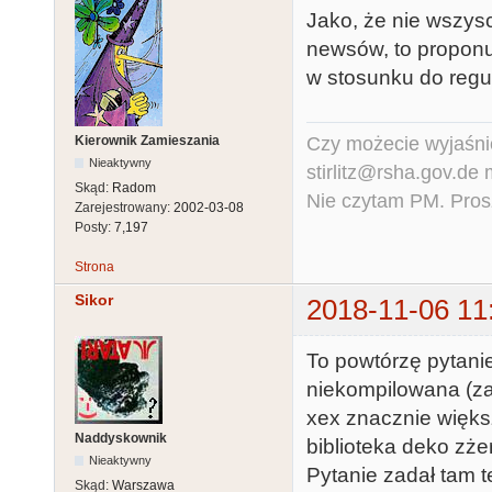
Jako, że nie wszys
newsów, to proponu
w stosunku do regu
Czy możecie wyjaśnić
Kierownik Zamieszania
Nieaktywny
stirlitz@rsha.gov.de
Skąd:
Radom
Nie czytam PM. Pros
Zarejestrowany:
2002-03-08
Posty:
7,197
Strona
Sikor
2018-11-06 11
To powtórzę pytani
niekompilowana (za
xex znacznie więks
Naddyskownik
biblioteka deko zżer
Nieaktywny
Pytanie zadał tam t
Skąd:
Warszawa