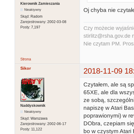
Kierownik Zamieszania
Oj chyba nie czytał
Nieaktywny
Skąd:
Radom
Zarejestrowany:
2002-03-08
Czy możecie wyjaśnić
Posty:
7,197
stirlitz@rsha.gov.de
Nie czytam PM. Pros
Strona
Sikor
2018-11-09 18
Czytałem, ale są s
65XE, ale dla wszys
ze sobą, szczególni
Naddyskownik
napiszę w Atari Bas
Nieaktywny
poprawionymi) w rev.
Skąd:
Warszawa
DObra, czepiam się
Zarejestrowany:
2002-06-17
Posty:
11,122
bo w czystym Atari 