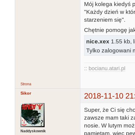
Mój kolega kiedyś p
        PutPixel(80+x,y);

"Każdy dzień w któ
        PutPixel(80+x,191-y);

starzeniem się".
        SetColor(15-c);

Chętnie pomogę jak 
        PutPixel(79-x,191-y);

nice.xex
1.55 kb, 
        PutPixel(79-x,y);

Tylko zalogowani m
        PutPixel(159-x,191-y);

        PutPixel(159-x,y);

    until Peek(53279)=6;

::
bocianu.atari.pl
end.
Strona
Sikor
2018-11-10 21
Super, że Ci się c
zawsze mam taki za
nosie. W lutym moż
Naddyskownik
pamiętam, więc pewn