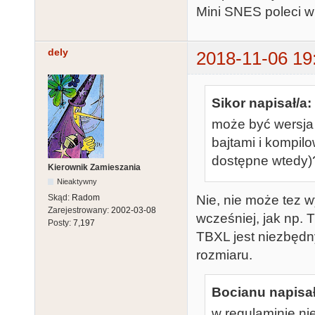
Mini SNES poleci w
dely
2018-11-06 19
Sikor napisał/a:
może być wersja
bajtami i kompil
dostępne wtedy)?
Kierownik Zamieszania
Nieaktywny
Skąd:
Radom
Nie, nie może tez
Zarejestrowany:
2002-03-08
wcześniej, jak np. 
Posty:
7,197
TBXL jest niezbędny
rozmiaru.
Bocianu napisał
w regulaminie ni