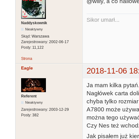
@willy, a co hallo
Sikor umarł...
Naddyskownik
Nieaktywny
Skąd:
Warszawa
Zarejestrowany:
2002-06-17
Posty:
11,122
Strona
Eagle
2018-11-06 18
Ja mam kilka pytań
Nagłówek carta dol
Referent
chyba tylko rozmiar 
Nieaktywny
A7800 może używać
Zarejestrowany:
2003-12-29
Posty:
382
można tego używa
Czy Nes też wchodz
Jak pisałem już kie