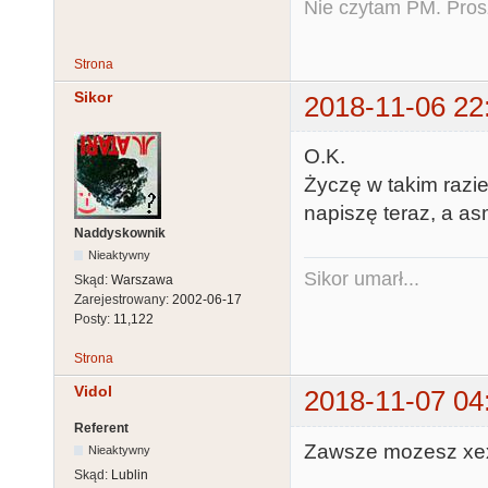
Nie czytam PM. Pros
Strona
Sikor
2018-11-06 22
O.K.
Życzę w takim razie
napiszę teraz, a as
Naddyskownik
Nieaktywny
Sikor umarł...
Skąd:
Warszawa
Zarejestrowany:
2002-06-17
Posty:
11,122
Strona
Vidol
2018-11-07 04
Referent
Zawsze mozesz xex
Nieaktywny
Skąd:
Lublin