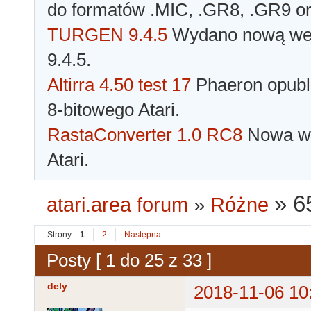
do formatów .MIC, .GR8, .GR9 o
TURGEN 9.4.5
Wydano nową wer
9.4.5.
Altirra 4.50 test 17
Phaeron opubli
8-bitowego Atari.
RastaConverter 1.0 RC8
Nowa wer
Atari.
»
6
atari.area forum
»
Różne
Strony
1
2
Następna
Posty [ 1 do 25 z 33 ]
dely
2018-11-06 10