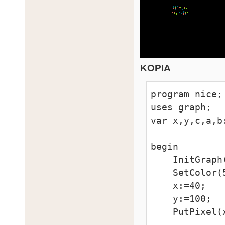
KOPIA
program nice;

uses graph;

var x,y,c,a,b:
begin

    InitGraph(31);

    SetColor(5);

    x:=40;

    y:=100;

    PutPixel(x,y);
