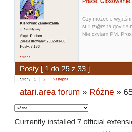
Prace
,
Głosowanie
.
Czy możecie wyjaśnić
Kierownik Zamieszania
stirlitz@rsha.gov.de
Nieaktywny
Nie czytam PM. Pros
Skąd:
Radom
Zarejestrowany:
2002-03-08
Posty:
7,196
Strona
Posty [ 1 do 25 z 33 ]
Strony
1
2
Następna
atari.area forum
»
Różne
»
6
Currently installed
7 official extens