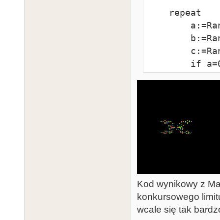
    repeat

        a:=Random(2);

        b:=Random(2);

        c:=Random(16);

        if a=0 then a:=-1;

        if b=0 then b:=-1;

        x:=x+a;

        y:=y+b;

        if x>79 then x:=79;

        if x<0 then x:=0;

        if y<0 then y:=0;

        if y>191 then y:=191;

Kod wynikowy z Mad
        SetColor(c);

konkursowego limitu
        PutPixel(x,y);

wcale się tak bardzo
        PutPixel(x,191-y);
