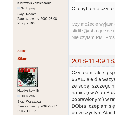
Kierownik Zamieszania
Oj chyba nie czytał
Nieaktywny
Skąd:
Radom
Zarejestrowany:
2002-03-08
Czy możecie wyjaśnić
Posty:
7,196
stirlitz@rsha.gov.de
Nie czytam PM. Pros
Strona
Sikor
2018-11-09 18
Czytałem, ale są s
65XE, ale dla wszys
ze sobą, szczególni
Naddyskownik
napiszę w Atari Bas
Nieaktywny
poprawionymi) w rev.
Skąd:
Warszawa
DObra, czepiam się
Zarejestrowany:
2002-06-17
Posty:
11,122
bo w czystym Atari 