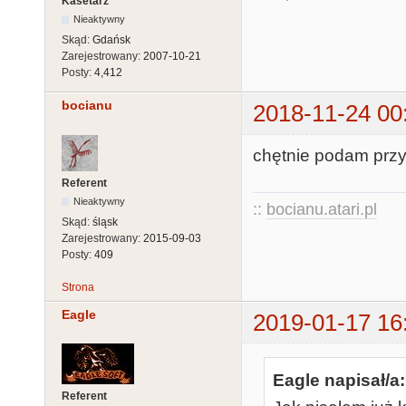
Kasetarz
Nieaktywny
Skąd:
Gdańsk
Zarejestrowany:
2007-10-21
Posty:
4,412
bocianu
2018-11-24 00
chętnie podam przy o
Referent
Nieaktywny
::
bocianu.atari.pl
Skąd:
śląsk
Zarejestrowany:
2015-09-03
Posty:
409
Strona
Eagle
2019-01-17 16
Eagle napisał/a:
Referent