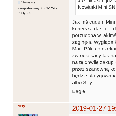
Jak pisałem już 
Nieaktywny
Nowiutki Mini SN
Zarejestrowany:
2003-12-29
Posty:
382
Jakimś cudem Mini 
kurierska dała d... 
porzucona w jakimś 
zaginęła. Wygląda ż
Mail. Póki co czeka
zwrocie kasy tak na
na tę chwilę zakup
przez szanowną komi
będzie sfatygowana
albo Silly.
Eagle
dely
2019-01-27 19