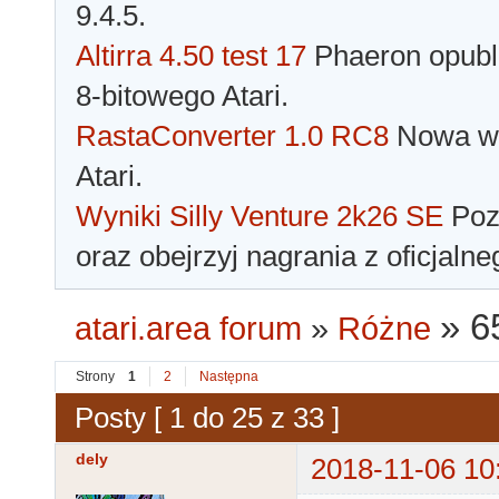
9.4.5.
Altirra 4.50 test 17
Phaeron opubli
8-bitowego Atari.
RastaConverter 1.0 RC8
Nowa wer
Atari.
Wyniki Silly Venture 2k26 SE
Pozn
oraz obejrzyj nagrania z oficjaln
»
6
atari.area forum
»
Różne
Strony
1
2
Następna
Posty [ 1 do 25 z 33 ]
dely
2018-11-06 10