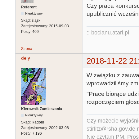
Czy praca konkurs
Referent
upublicznić wcześn
Nieaktywny
Skąd:
śląsk
Zarejestrowany:
2015-09-03
::
bocianu.atari.pl
Posty:
409
Strona
dely
2018-11-22 21
W związku z zauwa
wprowadziliśmy zmi
"Prace biorące udz
rozpoczęciem głos
Kierownik Zamieszania
Nieaktywny
Czy możecie wyjaśnić
Skąd:
Radom
stirlitz@rsha.gov.de
Zarejestrowany:
2002-03-08
Posty:
7,196
Nie czytam PM. Pros