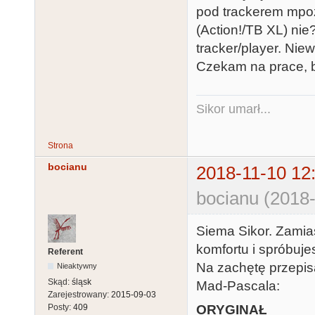
pod trackerem mpo
(Action!/TB XL) ni
tracker/player. Nie
Czekam na prace, b
Sikor umarł...
Strona
bocianu
2018-11-10 12
bocianu (2018-
Siema Sikor. Zamias
komfortu i spróbuj
Referent
Na zachętę przepis
Nieaktywny
Skąd:
śląsk
Mad-Pascala:
Zarejestrowany:
2015-09-03
ORYGINAŁ
Posty:
409