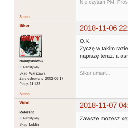
Nie czytam PM. Pros
Strona
Sikor
2018-11-06 22
O.K.
Życzę w takim razie
napiszę teraz, a as
Naddyskownik
Nieaktywny
Sikor umarł...
Skąd:
Warszawa
Zarejestrowany:
2002-06-17
Posty:
11,122
Strona
Vidol
2018-11-07 04
Referent
Zawsze mozesz xex
Nieaktywny
Skąd:
Lublin