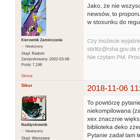
Jako, że nie wszys
newsów, to proponu
w stosunku do regu
Czy możecie wyjaśnić
Kierownik Zamieszania
Nieaktywny
stirlitz@rsha.gov.de
Skąd:
Radom
Nie czytam PM. Pros
Zarejestrowany:
2002-03-08
Posty:
7,196
Strona
Sikor
2018-11-06 11
To powtórzę pytani
niekompilowana (za
xex znacznie więks
Naddyskownik
biblioteka deko zżer
Nieaktywny
Pytanie zadał tam t
Skąd:
Warszawa