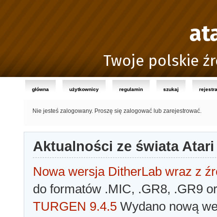
at
Twoje polskie źr
główna
użytkownicy
regulamin
szukaj
rejestr
Nie jesteś zalogowany.
Proszę się zalogować lub zarejestrować.
Aktualności ze świata Atari
Nowa wersja DitherLab wraz z źr
do formatów .MIC, .GR8, .GR9 o
TURGEN 9.4.5
Wydano nową wer