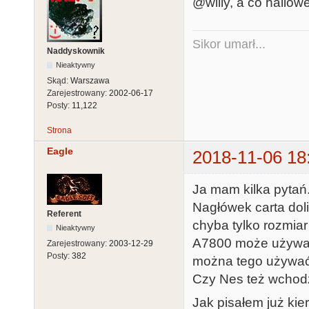
@willy, a co hallo
Sikor umarł...
Naddyskownik
Nieaktywny
Skąd:
Warszawa
Zarejestrowany:
2002-06-17
Posty:
11,122
Strona
Eagle
2018-11-06 18
Ja mam kilka pytań
Nagłówek carta dol
Referent
chyba tylko rozmiar 
Nieaktywny
A7800 może używać
Zarejestrowany:
2003-12-29
Posty:
382
można tego używa
Czy Nes też wchodz
Jak pisałem już kie