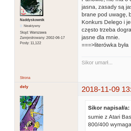
jasna, zasady są ja
brane pod uwagę, 
Naddyskownik
Konkurs Delego i j
Nieaktywny
często trzeba dogra
Skąd:
Warszawa
jasne dla mnie.
Zarejestrowany:
2002-06-17
Posty:
11,122
===>literówka była
Sikor umarł...
Strona
dely
2018-11-09 13
Sikor napisał/a:
sumie z Atari Ba
800/400 wymagaj