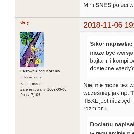
Mini SNES poleci w
dely
2018-11-06 19
Sikor napisał/a:
może być wersja
bajtami i kompil
dostępne wtedy)?
Kierownik Zamieszania
Nieaktywny
Skąd:
Radom
Nie, nie może tez
Zarejestrowany:
2002-03-08
wcześniej, jak np. 
Posty:
7,196
TBXL jest niezbędny
rozmiaru.
Bocianu napisał
w regulaminie ni