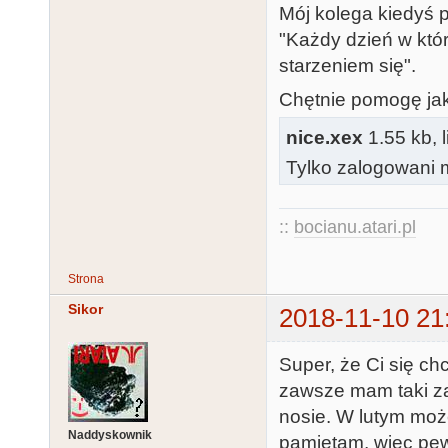
Mój kolega kiedyś p
        PutPixel(80+x,y);

"Każdy dzień w któ
        PutPixel(80+x,191-y);

starzeniem się".
        SetColor(15-c);

Chętnie pomogę jak 
        PutPixel(79-x,191-y);

nice.xex
1.55 kb, 
        PutPixel(79-x,y);

Tylko zalogowani m
        PutPixel(159-x,191-y);

        PutPixel(159-x,y);

    until Peek(53279)=6;

::
bocianu.atari.pl
end.
Strona
Sikor
2018-11-10 21
Super, że Ci się c
zawsze mam taki za
nosie. W lutym moż
Naddyskownik
pamiętam, więc pewn