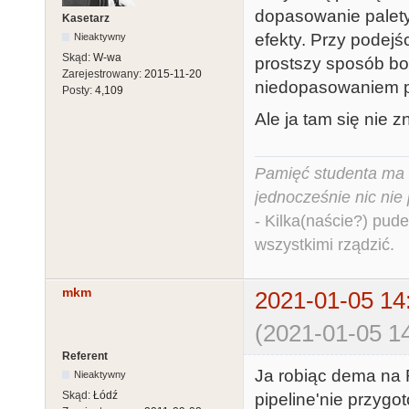
dopasowanie palet
Kasetarz
efekty. Przy podejś
Nieaktywny
Skąd:
W-wa
prostszy sposób bo 
Zarejestrowany:
2015-11-20
niedopasowaniem p
Posty:
4,109
Ale ja tam się nie z
Pamięć studenta ma c
jednocześnie nic nie
- Kilka(naście?) pude
wszystkimi rządzić.
mkm
2021-01-05 14
(2021-01-05 14
Referent
Ja robiąc dema na 
Nieaktywny
Skąd:
Łódź
pipeline'nie przyg