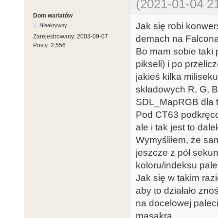
(2021-01-04 21
Dom wariatów
Jak się robi konwer
Nieaktywny
Zarejestrowany:
2003-09-07
demach na Falcona 
Posty:
2,556
Bo mam sobie taki p
pikseli) i po przeli
jakieś kilka milis
składowych R, G, B
SDL_MapRGB dla tyc
Pod CT63 podkręco
ale i tak jest to da
Wymyśliłem, że sam
jeszcze z pół seku
koloru/indeksu pale
Jak się w takim razi
aby to działało zno
na docelowej paleci
masakra.