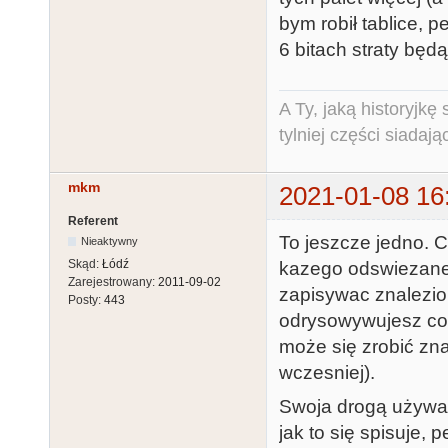
bym robił tablice, 
6 bitach straty będ
A Ty, jaką historyjk
tylniej części siadają
mkm
2021-01-08 16
Referent
To jeszcze jedno. Ch
Nieaktywny
Skąd:
Łódź
kazego odswiezaneg
Zarejestrowany:
2011-09-02
zapisywac znalezio
Posty:
443
odrysowywujesz co r
może się zrobić zna
wczesniej).
Swoja drogą używa
jak to się spisuje,