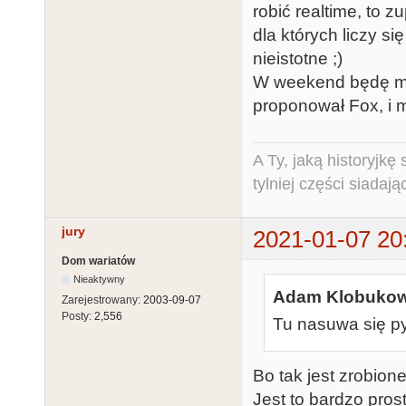
robić realtime, to 
dla których liczy si
nieistotne ;)
W weekend będę miał
proponował Fox, i m
A Ty, jaką historyjk
tylniej części siadają
jury
2021-01-07 20
Dom wariatów
Nieaktywny
Adam Klobukows
Zarejestrowany:
2003-09-07
Posty:
2,556
Tu nasuwa się p
Bo tak jest zrobion
Jest to bardzo pros