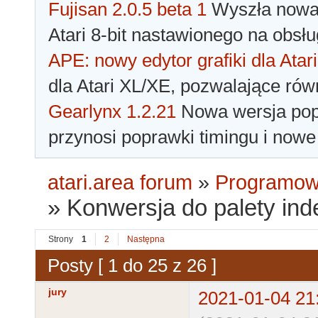
Fujisan 2.0.5 beta 1
Wyszła nowa 
Atari 8-bit nastawionego na obsłu
APE: nowy edytor grafiki dla Atari
dla Atari XL/XE, pozwalające rów
Gearlynx 1.2.21
Nowa wersja popu
przynosi poprawki timingu i nowe
atari.area forum
»
Programowa
»
Konwersja do palety ind
Strony
1
2
Następna
Posty [ 1 do 25 z 26 ]
jury
2021-01-04 21