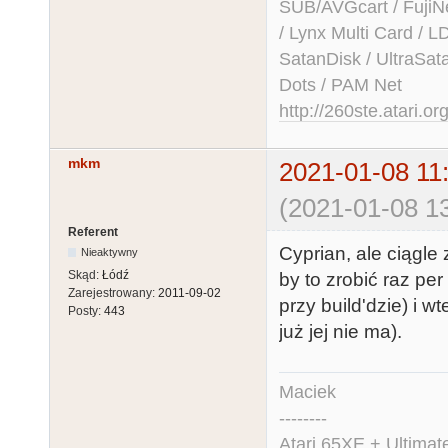
SUB/AVGcart / FujiN
/ Lynx Multi Card /
SatanDisk / UltraSat
Dots / PAM Net
http://260ste.atari.or
mkm
2021-01-08 11
(2021-01-08 13
Referent
Cyprian, ale ciągle 
Nieaktywny
Skąd:
Łódź
by to zrobić raz per 
Zarejestrowany:
2011-09-02
przy build'dzie) i 
Posty:
443
już jej nie ma).
Maciek
--------
Atari 65XE + Ultima