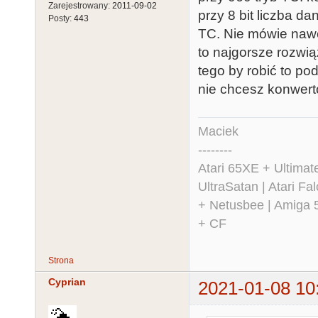
Zarejestrowany:
2011-09-02
przy 8 bit liczba d
Posty:
443
TC. Nie mówie naw
to najgorsze rozwią
tego by robić to pod
nie chcesz konwerto
Maciek
--------
Atari 65XE + Ultima
UltraSatan | Atari 
+ Netusbee | Amiga 
+ CF
Strona
Cyprian
2021-01-08 10