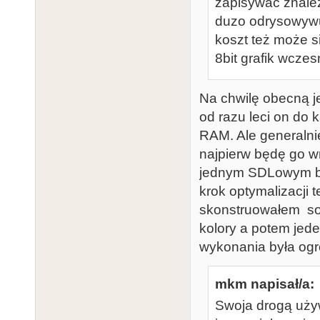
zapisywac znalez
duzo odrysowywuj
koszt też może s
8bit grafik wczesn
Na chwilę obecną je
od razu leci on do 
RAM. Ale generalnie
najpierw będę go w
jednym SDLowym bli
krok optymalizacji 
skonstruowałem sob
kolory a potem jede
wykonania była og
mkm napisał/a:
Swoja drogą uż