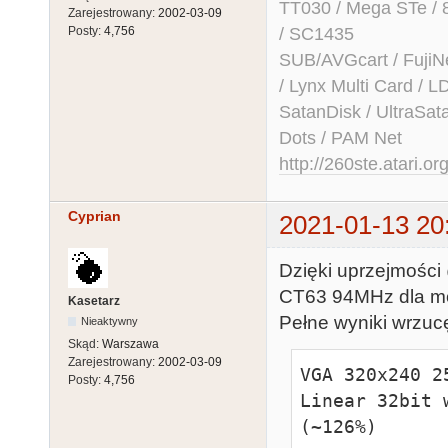
TT030 / Mega STe / 
Zarejestrowany:
2002-03-09
/ SC1435
Posty:
4,756
SUB/AVGcart / FujiN
/ Lynx Multi Card /
SatanDisk / UltraSat
Dots / PAM Net
http://260ste.atari.or
Cyprian
2021-01-13 20
Dzięki uprzejmości
CT63 94MHz dla mo
Kasetarz
Pełne wyniki wrzu
Nieaktywny
Skąd:
Warszawa
Zarejestrowany:
2002-03-09
VGA 320x240 25
Posty:
4,756
Linear 32bit 
(~126%)  
