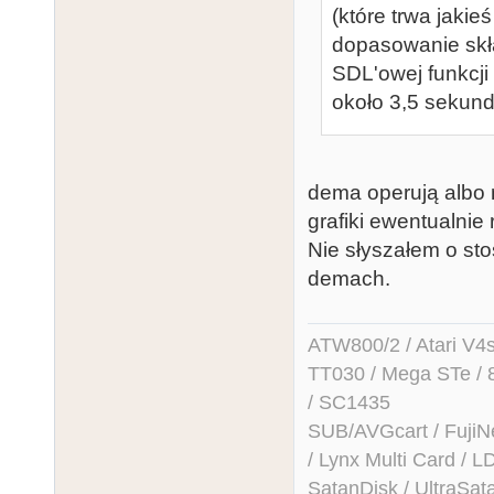
(które trwa jaki
dopasowanie skł
SDL'owej funkcji
około 3,5 sekund
dema operują albo n
grafiki ewentualnie 
Nie słyszałem o st
demach.
ATW800/2 / Atari V4sa 
TT030 / Mega STe / 
/ SC1435
SUB/AVGcart / FujiN
/ Lynx Multi Card /
SatanDisk / UltraSat