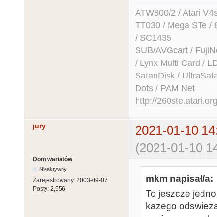
ATW800/2 / Atari V4sa 
TT030 / Mega STe / 
/ SC1435
SUB/AVGcart / FujiN
/ Lynx Multi Card /
SatanDisk / UltraSat
Dots / PAM Net
http://260ste.atari.or
jury
2021-01-10 14
(2021-01-10 14
Dom wariatów
Nieaktywny
mkm napisał/a:
Zarejestrowany:
2003-09-07
Posty:
2,556
To jeszcze jedno.
kazego odswiezan