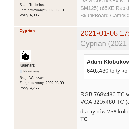
RAM CosmosEx NetU
Skąd:
Trollmiasto
SM125) (65XE Rapi
Zarejestrowany:
2002-03-10
SkunkBoard GameCart
Posty:
6,036
Cyprian
2021-01-08 17
Cyprian (2021-
Adam Klobukows
Kasetarz
640x480 to tylko
Nieaktywny
Skąd:
Warszawa
Zarejestrowany:
2002-03-09
Posty:
4,756
RGB 768x480 TC w
VGA 320x480 TC (c
dla trybów 256 kolo
TC