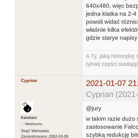
640x480, więc bezp
jedna klatka na 2-
powoli widać różnic
właśnie kilka efektó
gdzie starye napisy
A Ty, jaką historyjk
tylniej części siadają
Cyprian
2021-01-07 21
Cyprian (2021-
@jury
Kasetarz
w takim razie dużo
Nieaktywny
zastosowanie Falcon
Skąd:
Warszawa
szybką redukcję bit
Zarejestrowany:
2002-03-09