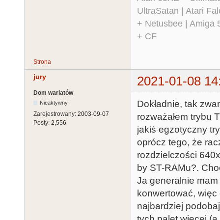
UltraSatan | Atari 
+ Netusbee | Amiga 
+ CF
Strona
jury
2021-01-08 14
Dom wariatów
Dokładnie, tak zwan
Nieaktywny
Zarejestrowany:
2003-09-07
rozważałem trybu TC
Posty:
2,556
jakiś egzotyczny tr
oprócz tego, że racz
rozdzielczości 640x
by ST-RAMu?. Choć 
Ja generalnie mam j
konwertować, więc o
najbardziej podoba
tych palet więcej (a