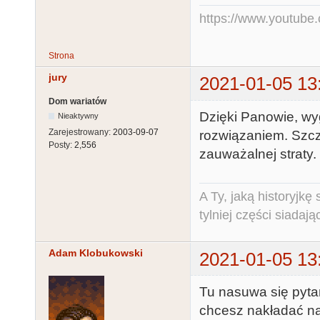
https://www.youtub
Strona
jury
2021-01-05 13
Dom wariatów
Dzięki Panowie, wy
Nieaktywny
Zarejestrowany:
2003-09-07
rozwiązaniem. Szcz
Posty:
2,556
zauważalnej straty.
A Ty, jaką historyjk
tylniej części siadają
Adam Klobukowski
2021-01-05 13
Tu nasuwa się pyta
chcesz nakładać na s