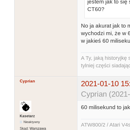
jestem jak to się
CT60?
No ja akurat jak to
wychodzi mi, że w
w jakieś 60 miliseku
A Ty, jaką historyjk
tylniej części siadają
Cyprian
2021-01-10 15
Cyprian (2021-
60 milisekund to j
Kasetarz
Nieaktywny
ATW800/2 / Atari V4sa 
Skąd:
Warszawa