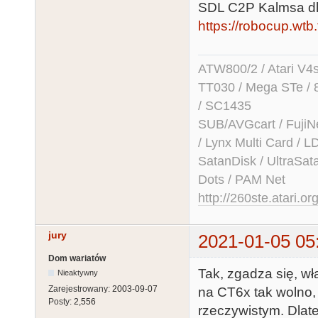
SDL C2P Kalmsa dla
https://robocup.wtb.
ATW800/2 / Atari V4sa 
TT030 / Mega STe / 
/ SC1435
SUB/AVGcart / FujiN
/ Lynx Multi Card /
SatanDisk / UltraSat
Dots / PAM Net
http://260ste.atari.or
jury
2021-01-05 05
Dom wariatów
Tak, zgadza się, w
Nieaktywny
Zarejestrowany:
2003-09-07
na CT6x tak wolno,
Posty:
2,556
rzeczywistym. Dlat