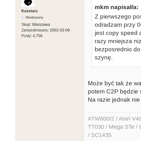
mkm napisał/a:
Kasetarz
Z pierwszego pos
Nieaktywny
odradzam przy 0
Skąd:
Warszawa
Zarejestrowany:
2002-03-09
jest copy speed a
Posty:
4,756
razy mniejsza ni
bezposrednio do 
szynę.
Może być tak że war
potem C2P będzie 
Na razie jednak nie
ATW800/2 / Atari V4sa 
TT030 / Mega STe / 
/ SC1435