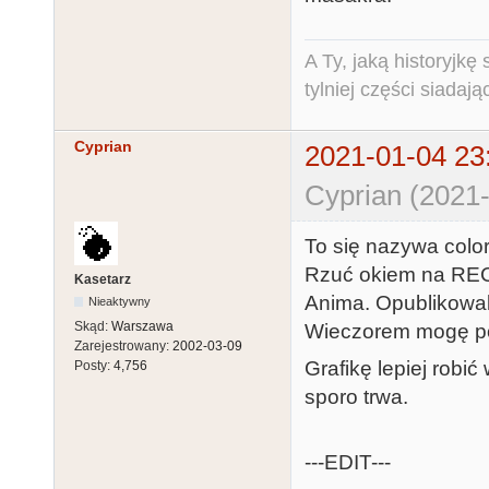
A Ty, jaką historyjk
tylniej części siadają
Cyprian
2021-01-04 23
Cyprian (2021-
To się nazywa color
Rzuć okiem na RECO
Kasetarz
Anima. Opublikowali
Nieaktywny
Skąd:
Warszawa
Wieczorem mogę pod
Zarejestrowany:
2002-03-09
Grafikę lepiej robić
Posty:
4,756
sporo trwa.
---EDIT---