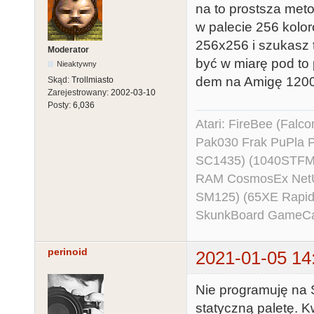
na to prostsza met
w palecie 256 kolor
256x256 i szukasz 
Moderator
być w miarę pod to 
Nieaktywny
dem na Amigę 1200 
Skąd:
Trollmiasto
Zarejestrowany:
2002-03-10
Posty:
6,036
Atari: FireBee (Fal
Pak030 Frak PuPla
SC1435) (1040STFM
RAM CosmosEx NetU
SM125) (65XE Rapi
SkunkBoard GameCart
perinoid
2021-01-05 14
Nie programuję na 
statyczną paletę. 