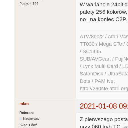
W wariancie 24bit 
Posty:
4,756
palety 256 kolorów,
no i na koniec C2P.
ATW800/2 / Atari V4sa 
TT030 / Mega STe / 
/ SC1435
SUB/AVGcart / FujiN
/ Lynx Multi Card /
SatanDisk / UltraSat
Dots / PAM Net
http://260ste.atari.or
mkm
2021-01-08 09
Referent
Z pierwszego posta
Nieaktywny
Skąd:
Łódź
przy 060 tryb TC: 