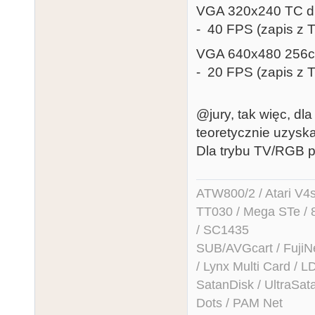
VGA 320x240 TC dla
- 40 FPS (zapis z
VGA 640x480 256c d
- 20 FPS (zapis z
@jury, tak więc, d
teoretycznie uzys
Dla trybu TV/RGB 
ATW800/2 / Atari V4sa 
TT030 / Mega STe / 
/ SC1435
SUB/AVGcart / FujiN
/ Lynx Multi Card /
SatanDisk / UltraSat
Dots / PAM Net