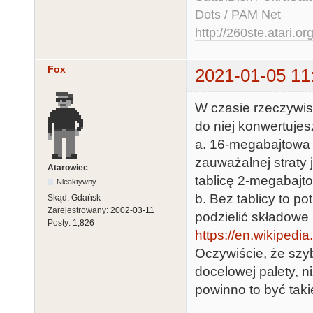
Dots / PAM Net
http://260ste.atari.or
Fox
2021-01-05 11
W czasie rzeczywis
do niej konwertujes
a. 16-megabajtowa 
zauważalnej straty
Atarowiec
tablicę 2-megabajt
Nieaktywny
b. Bez tablicy to 
Skąd:
Gdańsk
Zarejestrowany:
2002-03-11
podzielić składowe 
Posty:
1,826
https://en.wikipedia
Oczywiście, że szy
docelowej palety, n
powinno to być taki