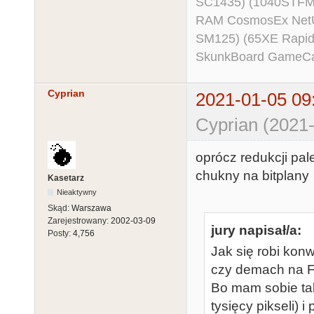
SC1435) (1040STFM
RAM CosmosEx NetU
SM125) (65XE Rapi
SkunkBoard GameCart
Cyprian
2021-01-05 09
Cyprian (2021-
oprócz redukcji pal
chukny na bitplany
Kasetarz
Nieaktywny
Skąd:
Warszawa
Zarejestrowany:
2002-03-09
jury napisał/a:
Posty:
4,756
Jak się robi konw
czy demach na Fa
Bo mam sobie taki
tysięcy pikseli) 