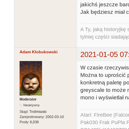
jakichś jeszcze bar
Jak będziesz miał ch
A Ty, jaką historyjk
tylniej części siadają
Adam Klobukowski
2021-01-05 07
W czasie rzeczywis
Można to uprościć 
konkretną paletę po
greyscale to może n
mono i wyświetlał n
Moderator
Nieaktywny
Skąd:
Trollmiasto
Atari: FireBee (Fal
Zarejestrowany:
2002-03-10
Pak030 Frak PuPla
Posty:
6,036