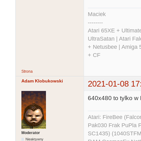
Maciek
--------
Atari 65XE + Ultima
UltraSatan | Atari 
+ Netusbee | Amiga 
+ CF
Strona
Adam Klobukowski
2021-01-08 17
640x480 to tylko w
Atari: FireBee (Fal
Pak030 Frak PuPla
SC1435) (1040STFM
Moderator
Nieaktywny