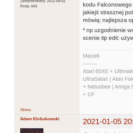
Zarejestrowany:
2011-09-02
kodu Falconowego ws
Posty:
443
jakiejś strasznej po
mówią: najlepsza op
* np uzgodnienie ws
scenie itp edit: uż
Maciek
--------
Atari 65XE + Ultima
UltraSatan | Atari 
+ Netusbee | Amiga 
+ CF
Strona
Adam Klobukowski
2021-01-05 20