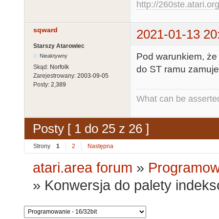
http://260ste.atari.or
sqward
2021-01-13 20
Starszy Atarowiec
Pod warunkiem, że
Nieaktywny
Skąd:
Norfolk
do ST ramu zamuje
Zarejestrowany:
2003-09-05
Posty:
2,389
What can be asserted
Posty [ 1 do 25 z 26 ]
Strony
1
2
Następna
atari.area forum
»
Programowa
»
Konwersja do palety indeks