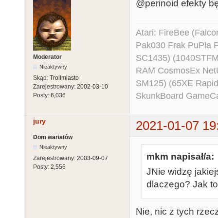
@perinoid efekty b
Atari: FireBee (Fal
Pak030 Frak PuPla
SC1435) (1040STFM
Moderator
Nieaktywny
RAM CosmosEx NetU
Skąd:
Trollmiasto
SM125) (65XE Rapi
Zarejestrowany:
2002-03-10
SkunkBoard GameCart
Posty:
6,036
jury
2021-01-07 19
Dom wariatów
Nieaktywny
mkm napisał/a:
Zarejestrowany:
2003-09-07
Posty:
2,556
JNie widzę jakiej
dlaczego? Jak to 
Nie, nic z tych rzec