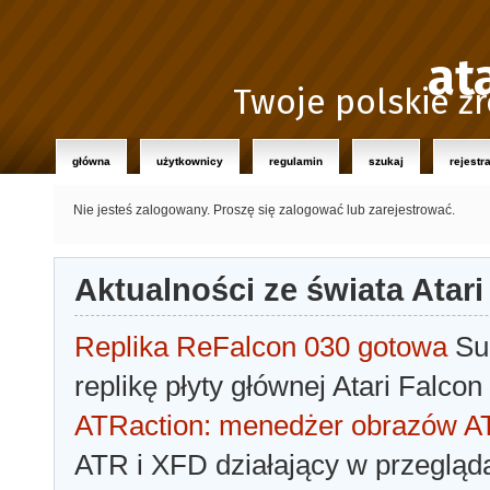
at
Twoje polskie źr
główna
użytkownicy
regulamin
szukaj
rejestr
Nie jesteś zalogowany.
Proszę się zalogować lub zarejestrować.
Aktualności ze świata Atari
Replika ReFalcon 030 gotowa
Sua
replikę płyty głównej Atari Falcon
ATRaction: menedżer obrazów 
ATR i XFD działający w przegląda