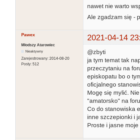
nawet nie warto ws
Ale zgadzam się - 
Pawex
2021-04-14 23
Młodszy Atarowiec
@zbyti
Nieaktywny
Zarejestrowany:
2014-08-20
ja tym temat tak n
Posty:
512
przeczytaniu na fo
episkopatu bo o tym
oficjalnego stanowi
Mogę się mylić. Nie
"amatorsko" na foru
Co do stanowiska e
inne szczepionki i j
Proste i jasne moje