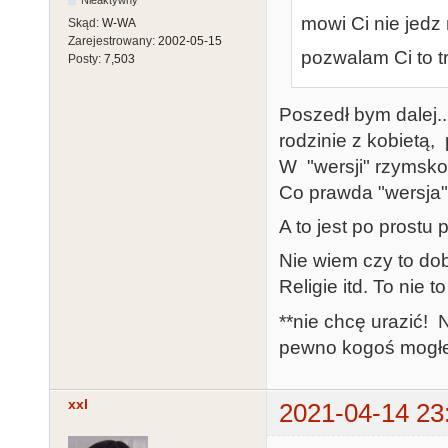
Nieaktywny
mowi Ci nie jedz
Skąd:
W-WA
Zarejestrowany:
2002-05-15
pozwalam Ci to t
Posty:
7,503
Poszedł bym dalej..
rodzinie z kobietą, 
W "wersji" rzymskok
Co prawda "wersja" 
A to jest po prostu 
Nie wiem czy to dob
Religie itd. To nie t
**nie chcę urazić! 
pewno kogoś mogłe
xxl
2021-04-14 23