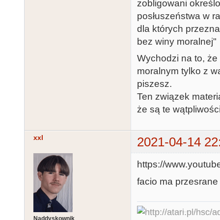
zobligowani okreś
posłuszeństwa w ra
dla których przezn
bez winy moralnej"
Wychodzi na to, ż
moralnym tylko z wą
piszesz.
Ten związek materia
że są te wątpliwoś
xxl
2021-04-14 22
https://www.youtu
facio ma przesrane
Naddyskownik