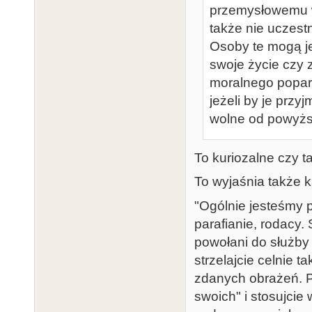
przemysłowemu wy
także nie uczest
Osoby te mogą je
swoje życie czy 
moralnego poparci
jeżeli by je przy
wolne od powyżs
To kuriozalne czy 
To wyjaśnia także 
"Ogólnie jesteśmy p
parafianie, rodacy.
powołani do służby w
strzelajcie celnie 
zdanych obrażeń. Pa
swoich" i stosujci