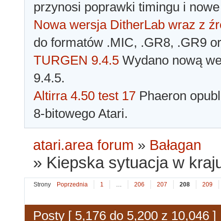
przynosi poprawki timingu i nowe
Nowa wersja DitherLab wraz z źr
do formatów .MIC, .GR8, .GR9 o
TURGEN 9.4.5
Wydano nową wer
9.4.5.
Altirra 4.50 test 17
Phaeron opubli
8-bitowego Atari.
atari.area forum
»
Bałagan
»
Kiepska sytuacja w kraju
Strony
Poprzednia
1
…
206
207
208
209
Posty [ 5,176 do 5,200 z 10,046 ]