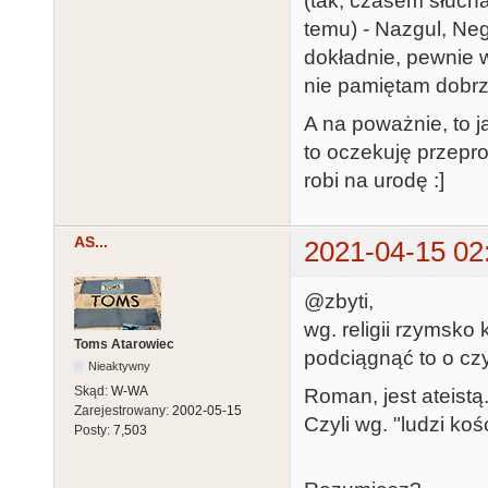
(tak, czasem słucham
temu) - Nazgul, Neg
dokładnie, pewnie w
nie pamiętam dobrz
A na poważnie, to j
to oczekuję przepro
robi na urodę :]
AS...
2021-04-15 02
@zbyti,
wg. religii rzymsko
Toms Atarowiec
podciągnąć to o cz
Nieaktywny
Skąd:
W-WA
Roman, jest ateistą
Zarejestrowany:
2002-05-15
Czyli wg. "ludzi ko
Posty:
7,503