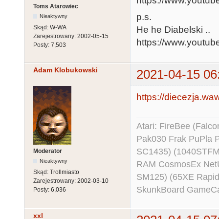
https://www.youtu
Toms Atarowiec
p.s.
Nieaktywny
Skąd:
W-WA
He he Diabelski ..
Zarejestrowany:
2002-05-15
https://www.youtu
Posty:
7,503
Adam Klobukowski
2021-04-15 06
https://diecezja.wa
Atari: FireBee (Fal
Pak030 Frak PuPla
SC1435) (1040STFM
Moderator
Nieaktywny
RAM CosmosEx NetU
Skąd:
Trollmiasto
SM125) (65XE Rapi
Zarejestrowany:
2002-03-10
SkunkBoard GameCart
Posty:
6,036
xxl