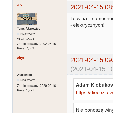
AS...
2021-04-15 08
To wina ...samocho
- elektrycznych!
Toms Atarowiec
Nieaktywny
Skąd:
W-WA
Zarejestrowany:
2002-05-15
Posty:
7,503
zbyti
2021-04-15 09
(2021-04-15 10
Atarowiec
Nieaktywny
Adam Klobukows
Zarejestrowany:
2020-02-16
Posty:
1,721
https://diecezja.
Nie ponoszą winy