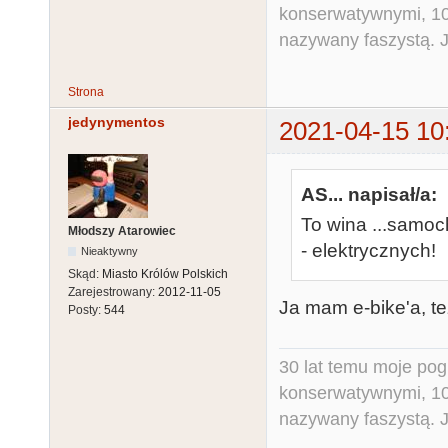
konserwatywnymi, 10 
nazywany faszystą. Ja
Strona
jedynymentos
2021-04-15 10
AS... napisał/a:
To wina ...samo
Młodszy Atarowiec
- elektrycznych!
Nieaktywny
Skąd:
Miasto Królów Polskich
Zarejestrowany:
2012-11-05
Ja mam e-bike'a, też
Posty:
544
30 lat temu moje pog
konserwatywnymi, 10 
nazywany faszystą. Ja