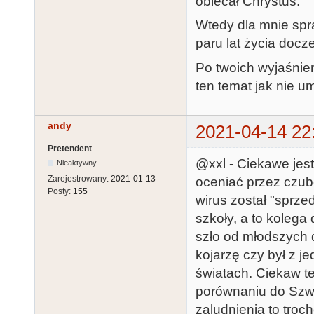
obiecał Chrystus.
Wtedy dla mnie spr
paru lat życia doc
Po twoich wyjaśnien
ten temat jak nie u
andy
2021-04-14 22
Pretendent
@xxl - Ciekawe jest 
Nieaktywny
Zarejestrowany:
2021-01-13
oceniać przez czub
Posty:
155
wirus został "sprze
szkoły, a to koleg
szło od młodszych 
kojarzę czy był z 
światach. Ciekaw t
porównaniu do Szw
zaludnienia to troc