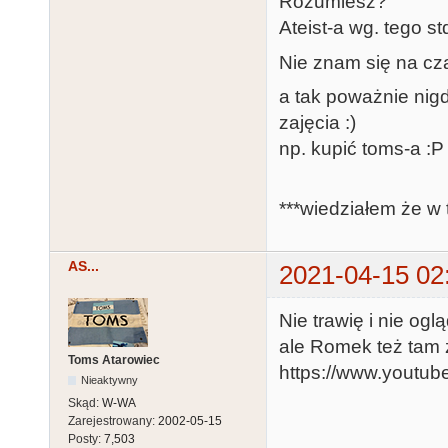
Rozumiesz?
Ateist-a wg. tego st
Nie znam się na cz
a tak poważnie nig
zajęcia :)
np. kupić toms-a :P
***wiedziałem że w 
AS...
2021-04-15 02
Nie trawię i nie o
ale Romek też tam z
Toms Atarowiec
https://www.youtu
Nieaktywny
Skąd:
W-WA
Zarejestrowany:
2002-05-15
Posty:
7,503