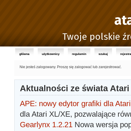
at
Twoje polskie źr
główna
użytkownicy
regulamin
szukaj
rejestr
Nie jesteś zalogowany.
Proszę się zalogować lub zarejestrować.
Aktualności ze świata Atari
APE: nowy edytor grafiki dla Atari
dla Atari XL/XE, pozwalające rów
Gearlynx 1.2.21
Nowa wersja popu