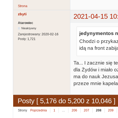
Strona
zbyti
2021-04-15 10
Atarowiec
Nieaktywny
jedynymentos na
Zarejestrowany:
2020-02-16
Posty:
1,721
Chodzi o przykaza
idą na front zabi
Ta... I zacznie się 
dla Żydów i miało o
ma do nauk Jezusa 
przeze mnie kapelan
Posty [ 5,176 do 5,200 z 10,046 ]
Strony
Poprzednia
1
…
206
207
208
209