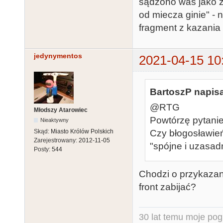
sądzono was jako z
od miecza ginie" - 
fragment z kazani
jedynymentos
2021-04-15 10
BartoszP napisa
@RTG
Młodszy Atarowiec
Powtórzę pytanie
Nieaktywny
Czy błogosławień
Skąd:
Miasto Królów Polskich
Zarejestrowany:
2012-11-05
"spójne i uzasadn
Posty:
544
Chodzi o przykazanie
front zabijać?
30 lat temu moje pog