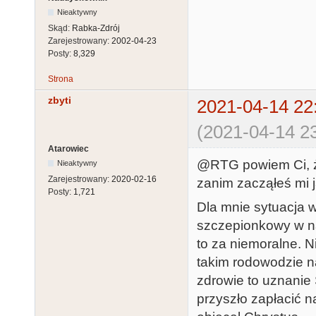
Nieaktywny
Skąd:
Rabka-Zdrój
Zarejestrowany:
2002-04-23
Posty:
8,329
Strona
zbyti
2021-04-14 22
(2021-04-14 23
Atarowiec
@RTG powiem Ci, że
Nieaktywny
Zarejestrowany:
2020-02-16
zanim zacząłeś mi j
Posty:
1,721
Dla mnie sytuacja w
szczepionkowy w n
to za niemoralne. 
takim rodowodzie na
zdrowie to uznanie 
przyszło zapłacić 