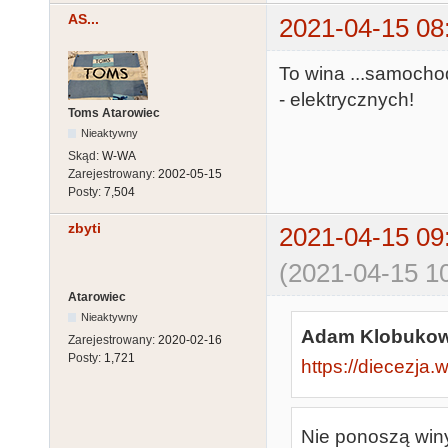
AS...
2021-04-15 08
To wina ...samocho
- elektrycznych!
Toms Atarowiec
Nieaktywny
Skąd:
W-WA
Zarejestrowany:
2002-05-15
Posty:
7,504
zbyti
2021-04-15 09
(2021-04-15 10
Atarowiec
Nieaktywny
Adam Klobukows
Zarejestrowany:
2020-02-16
Posty:
1,721
https://diecezja.
Nie ponoszą winy