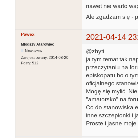
nawet nie warto ws
Ale zgadzam się - 
Pawex
2021-04-14 23
Młodszy Atarowiec
@zbyti
Nieaktywny
Zarejestrowany:
2014-08-20
ja tym temat tak n
Posty:
512
przeczytaniu na fo
episkopatu bo o tym
oficjalnego stanowi
Mogę się mylić. Nie
"amatorsko" na foru
Co do stanowiska e
inne szczepionki i j
Proste i jasne moje