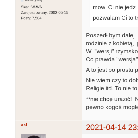
Nieaktywny
mowi Ci nie jedz
Skąd:
W-WA
Zarejestrowany:
2002-05-15
pozwalam Ci to t
Posty:
7,504
Poszedł bym dalej..
rodzinie z kobietą, 
W "wersji" rzymskok
Co prawda "wersja" 
A to jest po prostu 
Nie wiem czy to dob
Religie itd. To nie t
**nie chcę urazić! 
pewno kogoś mogłe
xxl
2021-04-14 23