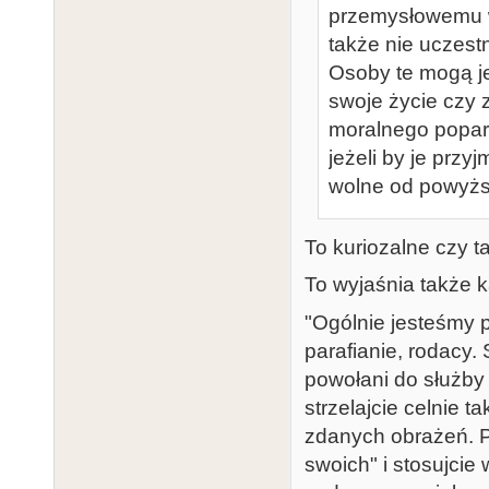
przemysłowemu wy
także nie uczest
Osoby te mogą je
swoje życie czy 
moralnego poparci
jeżeli by je przy
wolne od powyżs
To kuriozalne czy 
To wyjaśnia także 
"Ogólnie jesteśmy p
parafianie, rodacy.
powołani do służby w
strzelajcie celnie 
zdanych obrażeń. Pa
swoich" i stosujci