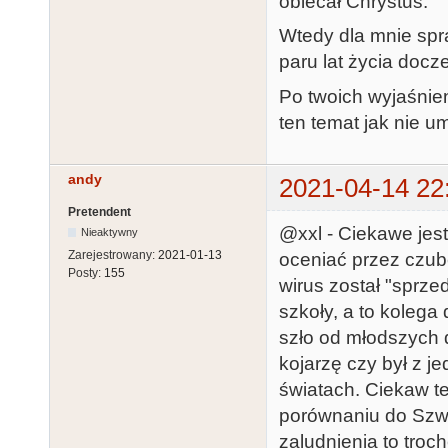
obiecał Chrystus.
Wtedy dla mnie spr
paru lat życia doc
Po twoich wyjaśnien
ten temat jak nie u
andy
2021-04-14 22
Pretendent
@xxl - Ciekawe jest 
Nieaktywny
Zarejestrowany:
2021-01-13
oceniać przez czub
Posty:
155
wirus został "sprze
szkoły, a to koleg
szło od młodszych 
kojarzę czy był z 
światach. Ciekaw t
porównaniu do Szw
zaludnienia to troc