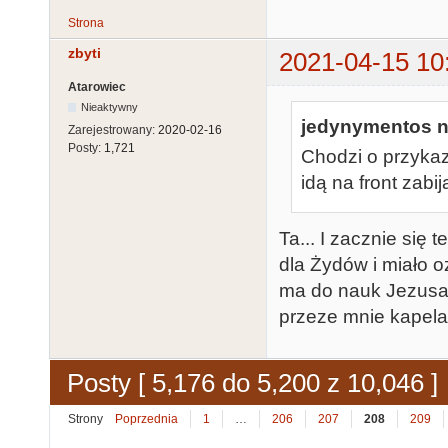
Strona
zbyti
2021-04-15 10
Atarowiec
Nieaktywny
jedynymentos na
Zarejestrowany:
2020-02-16
Posty:
1,721
Chodzi o przykaza
idą na front zabi
Ta... I zacznie się 
dla Żydów i miało o
ma do nauk Jezusa 
przeze mnie kapelan
Posty [ 5,176 do 5,200 z 10,046 ]
Strony
Poprzednia
1
…
206
207
208
209