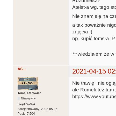
Rozumiesz?
Ateist-a wg. tego st
Nie znam się na cz
a tak poważnie nig
zajęcia :)
np. kupić toms-a :P
***wiedziałem że w 
AS...
2021-04-15 02
Nie trawię i nie o
ale Romek też tam z
Toms Atarowiec
https://www.youtu
Nieaktywny
Skąd:
W-WA
Zarejestrowany:
2002-05-15
Posty:
7,504