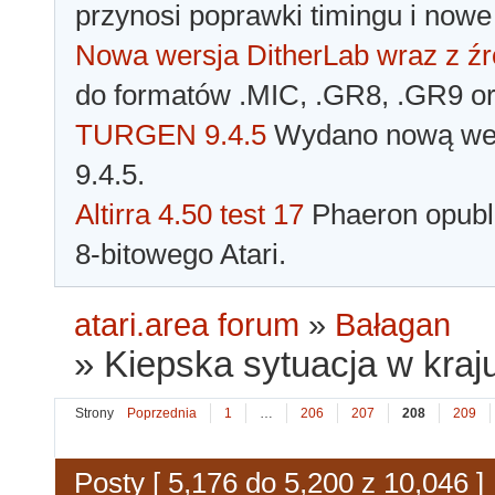
przynosi poprawki timingu i nowe
Nowa wersja DitherLab wraz z źr
do formatów .MIC, .GR8, .GR9 o
TURGEN 9.4.5
Wydano nową wer
9.4.5.
Altirra 4.50 test 17
Phaeron opubli
8-bitowego Atari.
atari.area forum
»
Bałagan
»
Kiepska sytuacja w kraju
Strony
Poprzednia
1
…
206
207
208
209
Posty [ 5,176 do 5,200 z 10,046 ]