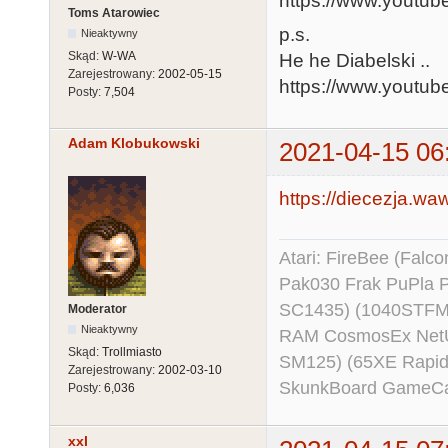
https://www.youtu
Toms Atarowiec
p.s.
Nieaktywny
Skąd:
W-WA
He he Diabelski ..
Zarejestrowany:
2002-05-15
https://www.youtu
Posty:
7,504
Adam Klobukowski
2021-04-15 06
https://diecezja.wa
Atari: FireBee (Fal
Pak030 Frak PuPla
SC1435) (1040STFM
Moderator
Nieaktywny
RAM CosmosEx NetU
Skąd:
Trollmiasto
SM125) (65XE Rapi
Zarejestrowany:
2002-03-10
SkunkBoard GameCart
Posty:
6,036
xxl