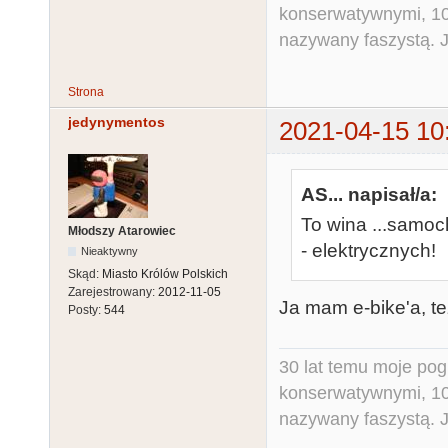
konserwatywnymi, 10 
nazywany faszystą. Ja
Strona
jedynymentos
2021-04-15 10
AS... napisał/a:
To wina ...samo
Młodszy Atarowiec
- elektrycznych!
Nieaktywny
Skąd:
Miasto Królów Polskich
Zarejestrowany:
2012-11-05
Ja mam e-bike'a, też
Posty:
544
30 lat temu moje pog
konserwatywnymi, 10 
nazywany faszystą. Ja