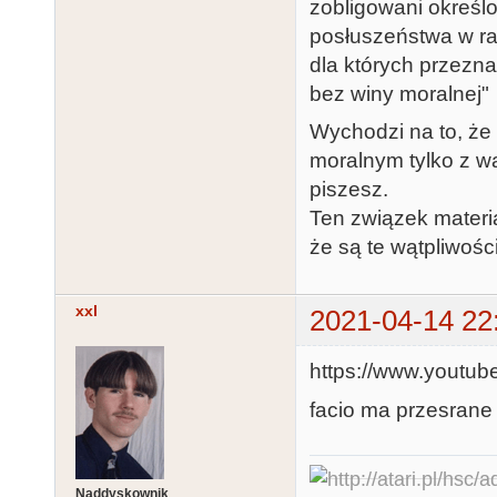
zobligowani okreś
posłuszeństwa w ra
dla których przezn
bez winy moralnej"
Wychodzi na to, ż
moralnym tylko z wą
piszesz.
Ten związek materia
że są te wątpliwoś
xxl
2021-04-14 22
https://www.youtu
facio ma przesrane
Naddyskownik