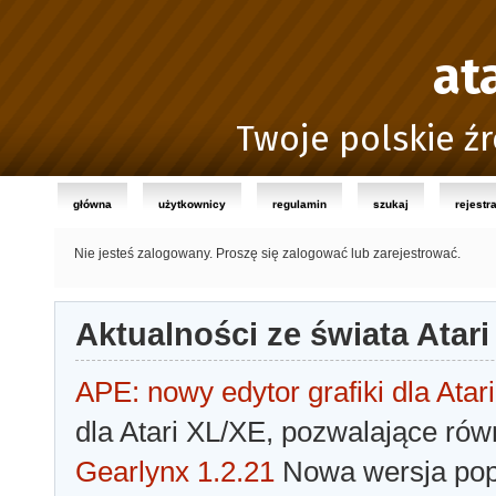
at
Twoje polskie źr
główna
użytkownicy
regulamin
szukaj
rejestr
Nie jesteś zalogowany.
Proszę się zalogować lub zarejestrować.
Aktualności ze świata Atari
APE: nowy edytor grafiki dla Atari
dla Atari XL/XE, pozwalające rów
Gearlynx 1.2.21
Nowa wersja popu