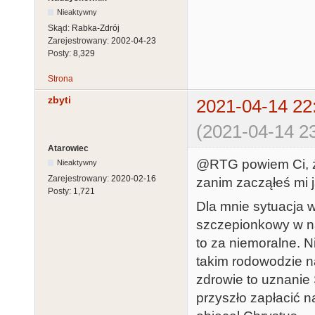
Nieaktywny
Skąd:
Rabka-Zdrój
Zarejestrowany:
2002-04-23
Posty:
8,329
Strona
zbyti
2021-04-14 22
(2021-04-14 23
Atarowiec
@RTG powiem Ci, że
Nieaktywny
Zarejestrowany:
2020-02-16
zanim zacząłeś mi j
Posty:
1,721
Dla mnie sytuacja w
szczepionkowy w n
to za niemoralne. 
takim rodowodzie na
zdrowie to uznanie 
przyszło zapłacić 