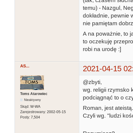
(tak, czasem słucham
temu) - Nazgul, Neg
dokładnie, pewnie w
nie pamiętam dobrz
A na poważnie, to j
to oczekuję przepro
robi na urodę :]
AS...
2021-04-15 02
@zbyti,
wg. religii rzymsko
Toms Atarowiec
podciągnąć to o cz
Nieaktywny
Skąd:
W-WA
Roman, jest ateistą
Zarejestrowany:
2002-05-15
Czyli wg. "ludzi ko
Posty:
7,504