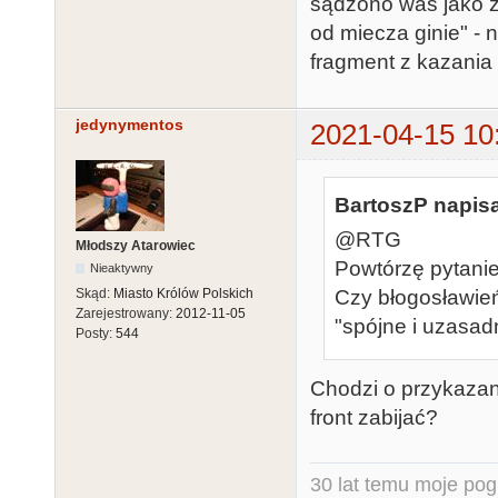
sądzono was jako z
od miecza ginie" - 
fragment z kazani
jedynymentos
2021-04-15 10
BartoszP napisa
@RTG
Młodszy Atarowiec
Powtórzę pytanie
Nieaktywny
Czy błogosławień
Skąd:
Miasto Królów Polskich
Zarejestrowany:
2012-11-05
"spójne i uzasadn
Posty:
544
Chodzi o przykazanie
front zabijać?
30 lat temu moje pog