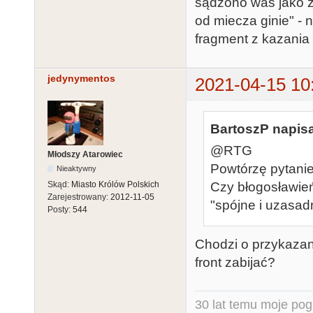
sądzono was jako z
od miecza ginie" - 
fragment z kazani
jedynymentos
2021-04-15 10
BartoszP napisa
@RTG
Młodszy Atarowiec
Powtórzę pytanie
Nieaktywny
Czy błogosławień
Skąd:
Miasto Królów Polskich
Zarejestrowany:
2012-11-05
"spójne i uzasadn
Posty:
544
Chodzi o przykazanie
front zabijać?
30 lat temu moje pog