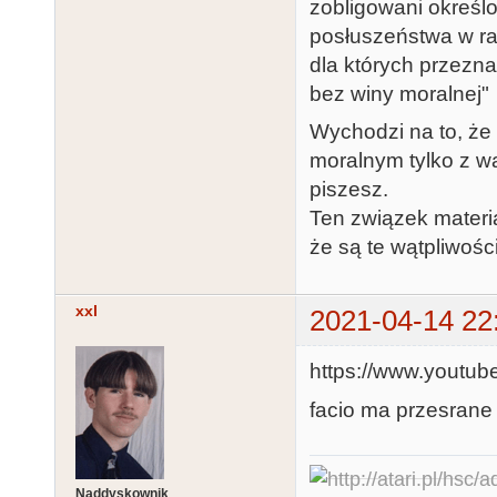
zobligowani okreś
posłuszeństwa w ra
dla których przezn
bez winy moralnej"
Wychodzi na to, ż
moralnym tylko z wą
piszesz.
Ten związek materia
że są te wątpliwoś
xxl
2021-04-14 22
https://www.youtu
facio ma przesrane
Naddyskownik