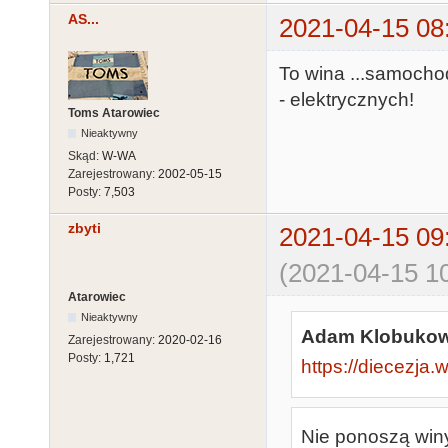
AS...
2021-04-15 08
To wina ...samocho
- elektrycznych!
Toms Atarowiec
Nieaktywny
Skąd:
W-WA
Zarejestrowany:
2002-05-15
Posty:
7,503
zbyti
2021-04-15 09
(2021-04-15 10
Atarowiec
Nieaktywny
Adam Klobukows
Zarejestrowany:
2020-02-16
Posty:
1,721
https://diecezja.
Nie ponoszą winy