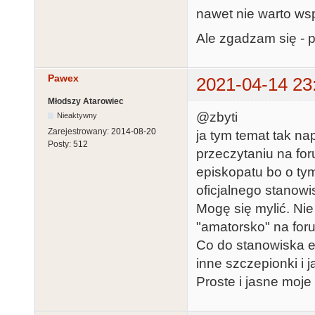
nawet nie warto ws
Ale zgadzam się - 
Pawex
2021-04-14 23
Młodszy Atarowiec
@zbyti
Nieaktywny
Zarejestrowany:
2014-08-20
ja tym temat tak n
Posty:
512
przeczytaniu na fo
episkopatu bo o tym
oficjalnego stanowi
Mogę się mylić. Nie
"amatorsko" na foru
Co do stanowiska e
inne szczepionki i j
Proste i jasne moje