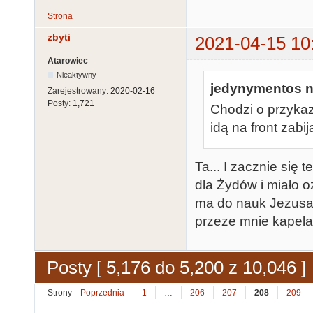
Strona
zbyti
2021-04-15 10
Atarowiec
Nieaktywny
jedynymentos na
Zarejestrowany:
2020-02-16
Posty:
1,721
Chodzi o przykaza
idą na front zabi
Ta... I zacznie się 
dla Żydów i miało o
ma do nauk Jezusa 
przeze mnie kapelan
Posty [ 5,176 do 5,200 z 10,046 ]
Strony
Poprzednia
1
…
206
207
208
209