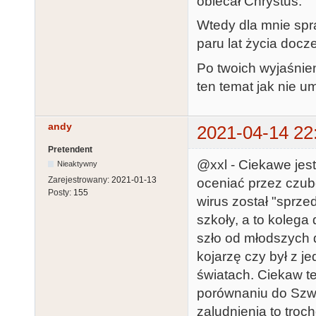
obiecał Chrystus.
Wtedy dla mnie spr
paru lat życia doc
Po twoich wyjaśnien
ten temat jak nie u
andy
2021-04-14 22
Pretendent
@xxl - Ciekawe jest 
Nieaktywny
Zarejestrowany:
2021-01-13
oceniać przez czub
Posty:
155
wirus został "sprze
szkoły, a to koleg
szło od młodszych 
kojarzę czy był z 
światach. Ciekaw t
porównaniu do Szw
zaludnienia to troc