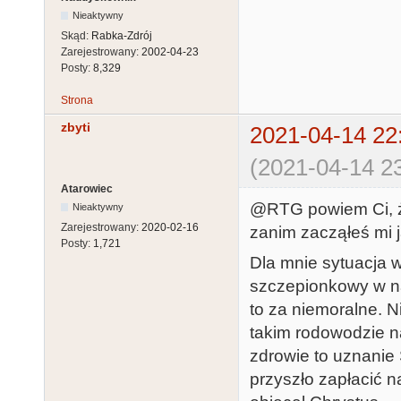
Nieaktywny
Skąd:
Rabka-Zdrój
Zarejestrowany:
2002-04-23
Posty:
8,329
Strona
zbyti
2021-04-14 22
(2021-04-14 23
Atarowiec
@RTG powiem Ci, że
Nieaktywny
Zarejestrowany:
2020-02-16
zanim zacząłeś mi j
Posty:
1,721
Dla mnie sytuacja w
szczepionkowy w n
to za niemoralne. 
takim rodowodzie na
zdrowie to uznanie 
przyszło zapłacić 