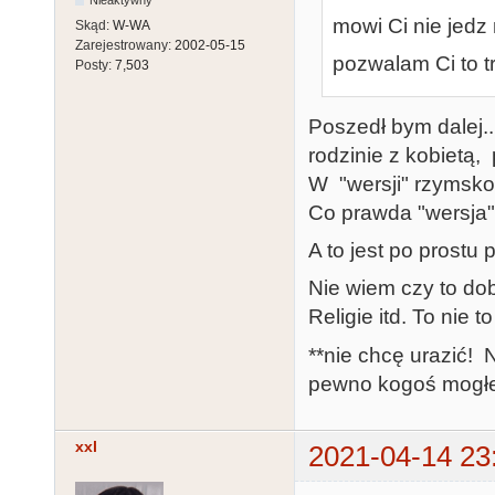
Nieaktywny
mowi Ci nie jedz
Skąd:
W-WA
Zarejestrowany:
2002-05-15
pozwalam Ci to t
Posty:
7,503
Poszedł bym dalej..
rodzinie z kobietą, 
W "wersji" rzymskok
Co prawda "wersja" 
A to jest po prostu 
Nie wiem czy to dob
Religie itd. To nie t
**nie chcę urazić! 
pewno kogoś mogłe
xxl
2021-04-14 23