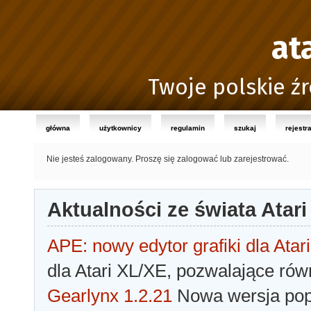
at
Twoje polskie źr
główna
użytkownicy
regulamin
szukaj
rejestr
Nie jesteś zalogowany.
Proszę się zalogować lub zarejestrować.
Aktualności ze świata Atari
APE: nowy edytor grafiki dla Atari
dla Atari XL/XE, pozwalające rów
Gearlynx 1.2.21
Nowa wersja popu