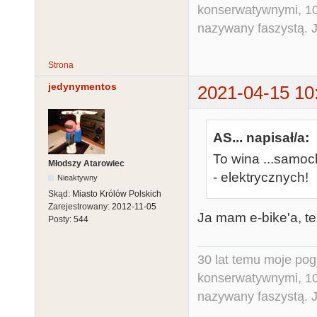
konserwatywnymi, 10 
nazywany faszystą. Ja
Strona
jedynymentos
2021-04-15 10
AS... napisał/a:
To wina ...samo
Młodszy Atarowiec
- elektrycznych!
Nieaktywny
Skąd:
Miasto Królów Polskich
Zarejestrowany:
2012-11-05
Ja mam e-bike'a, też
Posty:
544
30 lat temu moje pog
konserwatywnymi, 10 
nazywany faszystą. Ja