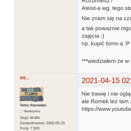
Rozumiesz?
Ateist-a wg. tego st
Nie znam się na cz
a tak poważnie nig
zajęcia :)
np. kupić toms-a :P
***wiedziałem że w 
AS...
2021-04-15 02
Nie trawię i nie o
ale Romek też tam z
Toms Atarowiec
https://www.youtu
Nieaktywny
Skąd:
W-WA
Zarejestrowany:
2002-05-15
Posty:
7,503