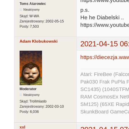
https://www.youtu
Toms Atarowiec
p.s.
Nieaktywny
Skąd:
W-WA
He he Diabelski ..
Zarejestrowany:
2002-05-15
https://www.youtu
Posty:
7,503
Adam Klobukowski
2021-04-15 06
https://diecezja.wa
Atari: FireBee (Fal
Pak030 Frak PuPla
SC1435) (1040STFM
Moderator
Nieaktywny
RAM CosmosEx NetU
Skąd:
Trollmiasto
SM125) (65XE Rapi
Zarejestrowany:
2002-03-10
SkunkBoard GameCart
Posty:
6,036
xxl