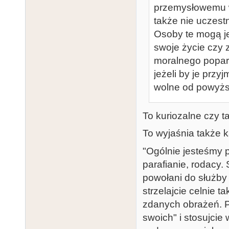
przemysłowemu wy
także nie uczest
Osoby te mogą je
swoje życie czy 
moralnego poparci
jeżeli by je przy
wolne od powyżs
To kuriozalne czy 
To wyjaśnia także 
"Ogólnie jesteśmy p
parafianie, rodacy.
powołani do służby w
strzelajcie celnie 
zdanych obrażeń. Pa
swoich" i stosujci