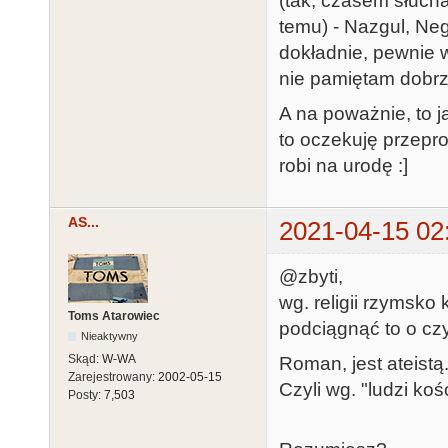
(tak, czasem słucham
temu) - Nazgul, Neg
dokładnie, pewnie w
nie pamiętam dobrz
A na poważnie, to j
to oczekuję przepro
robi na urodę :]
AS...
2021-04-15 02
@zbyti,
wg. religii rzymsko
Toms Atarowiec
podciągnąć to o cz
Nieaktywny
Skąd:
W-WA
Roman, jest ateistą
Zarejestrowany:
2002-05-15
Czyli wg. "ludzi ko
Posty:
7,503