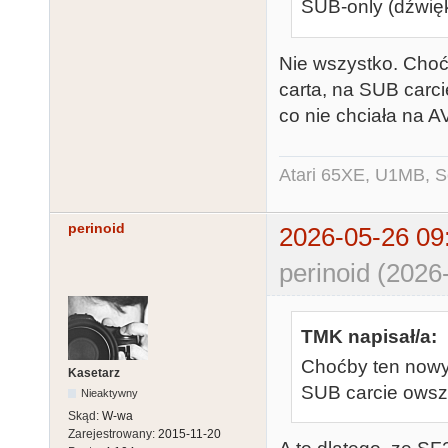
SUB-only (dźwięk
Nie wszystko. Choćb
carta, na SUB carc
co nie chciała na A
Atari 65XE, U1MB, 
perinoid
2026-05-26 09
perinoid (2026
TMK napisał/a:
Choćby ten nowy 
Kasetarz
SUB carcie ows
Nieaktywny
Skąd:
W-wa
Zarejestrowany:
2015-11-20