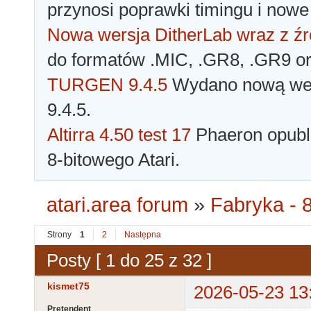
przynosi poprawki timingu i nowe
Nowa wersja DitherLab wraz z źr
do formatów .MIC, .GR8, .GR9 o
TURGEN 9.4.5
Wydano nową wer
9.4.5.
Altirra 4.50 test 17
Phaeron opubli
8-bitowego Atari.
atari.area forum
»
Fabryka - 8
Strony
1
2
Następna
Posty [ 1 do 25 z 32 ]
kismet75
2026-05-23 13
Pretendent