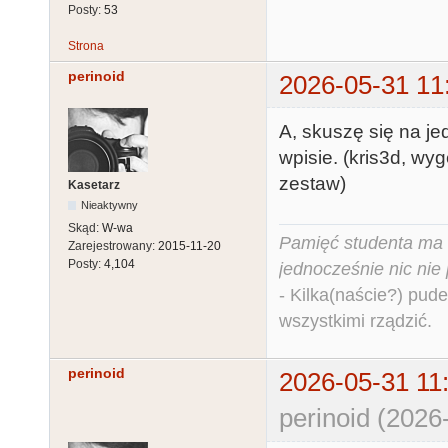
Posty:
53
Strona
perinoid
2026-05-31 11
A, skuszę się na j
wpisie. (kris3d, wy
zestaw)
Kasetarz
Nieaktywny
Skąd:
W-wa
Pamięć studenta ma c
Zarejestrowany:
2015-11-20
Posty:
4,104
jednocześnie nic nie
- Kilka(naście?) pude
wszystkimi rządzić.
perinoid
2026-05-31 11
perinoid (2026