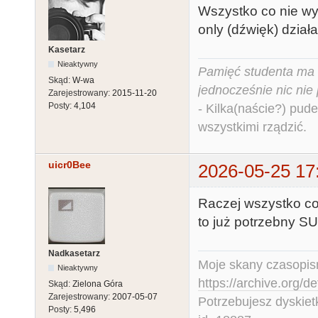
Wszystko co nie wy
only (dźwięk) dział
Kasetarz
Nieaktywny
Pamięć studenta ma c
Skąd:
W-wa
jednocześnie nic nie
Zarejestrowany:
2015-11-20
Posty:
4,104
- Kilka(naście?) pude
wszystkimi rządzić.
uicr0Bee
2026-05-25 17
Raczej wszystko co
to już potrzebny SU
Nadkasetarz
Moje skany czasopism
Nieaktywny
https://archive.org/d
Skąd:
Zielona Góra
Zarejestrowany:
2007-05-07
Potrzebujesz dyskiet
Posty:
5,496