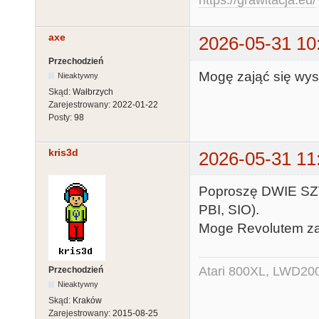
https://grawitacja.eu/
axe
2026-05-31 10
Przechodzień
Mogę zająć się wys
Nieaktywny
Skąd:
Wałbrzych
Zarejestrowany:
2022-01-22
Posty:
98
kris3d
2026-05-31 11
Poproszę DWIE SZT
PBI, SIO).
Moge Revolutem za
Atari 800XL, LWD200
Przechodzień
Nieaktywny
Skąd:
Kraków
Zarejestrowany:
2015-08-25