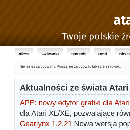
at
Twoje polskie źr
główna
użytkownicy
regulamin
szukaj
rejestr
Nie jesteś zalogowany.
Proszę się zalogować lub zarejestrować.
Aktualności ze świata Atari
APE: nowy edytor grafiki dla Atari
dla Atari XL/XE, pozwalające rów
Gearlynx 1.2.21
Nowa wersja popu