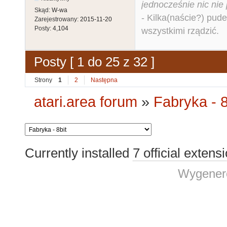
jednocześnie nic nie
Skąd:
W-wa
- Kilka(naście?) pude
Zarejestrowany:
2015-11-20
Posty:
4,104
wszystkimi rządzić.
Posty [ 1 do 25 z 32 ]
Strony
1
2
Następna
atari.area forum
»
Fabryka - 8
Currently installed
7 official extens
Wygenero