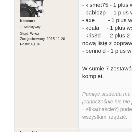
- kismet75 - 1 plus 
- pablozp - 1 plus 
- axe - 1 plus ws
Kasetarz
- koala - 1 plus ws
Nieaktywny
Skąd:
W-wa
- kris3d - 2 plus 2
Zarejestrowany:
2015-11-20
nową listę z popraw
Posty:
4,104
- perinoid - 1 plus 
W sumie 7 zestawów
komplet.
Pamięć studenta ma c
jednocześnie nic nie
- Kilka(naście?) pude
wszystkimi rządzić.