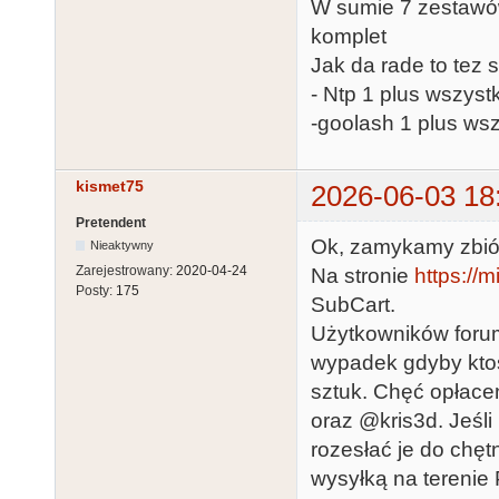
W sumie 7 zestawów
komplet
Jak da rade to tez 
- Ntp 1 plus wszystk
-goolash 1 plus wsz
kismet75
2026-06-03 18
Pretendent
Ok, zamykamy zbió
Nieaktywny
Zarejestrowany:
2020-04-24
Na stronie
https://
Posty:
175
SubCart.
Użytkowników foru
wypadek gdyby ktoś
sztuk. Chęć opłacen
oraz @kris3d. Jeśl
rozesłać je do chęt
wysyłką na terenie