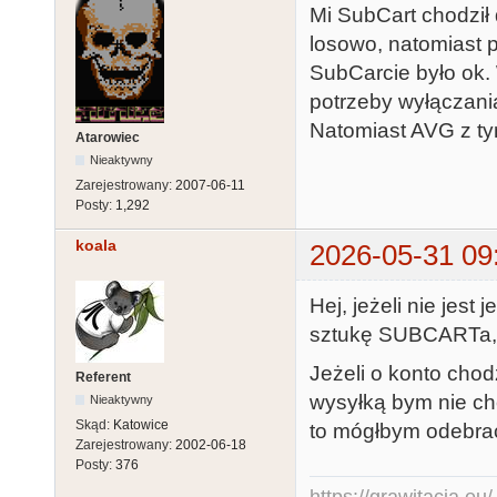
Mi SubCart chodził
losowo, natomiast 
SubCarcie było ok.
potrzeby wyłączani
Natomiast AVG z ty
Atarowiec
Nieaktywny
Zarejestrowany:
2007-06-11
Posty:
1,292
koala
2026-05-31 09
Hej, jeżeli nie jes
sztukę SUBCARTa, 
Jeżeli o konto chod
Referent
wysyłką bym nie chc
Nieaktywny
Skąd:
Katowice
to mógłbym odebrać
Zarejestrowany:
2002-06-18
Posty:
376