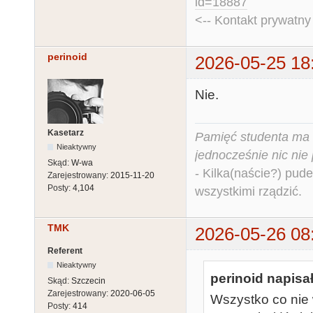
id=18887
<-- Kontakt prywatn
perinoid
2026-05-25 18
Nie.
Kasetarz
Pamięć studenta ma c
Nieaktywny
jednocześnie nic nie
Skąd:
W-wa
- Kilka(naście?) pude
Zarejestrowany:
2015-11-20
Posty:
4,104
wszystkimi rządzić.
TMK
2026-05-26 08
Referent
Nieaktywny
perinoid napisał
Skąd:
Szczecin
Zarejestrowany:
2020-06-05
Wszystko co nie
Posty:
414