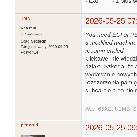
- axe - 1 plus ws
TMK
2026-05-25 07
Referent
You need ECI or PBI
Nieaktywny
Skąd:
Szczecin
a modified machine
Zarejestrowany:
2020-06-05
recommended.
Posty:
414
Ciekawe, nie wiedz
działa. Szkoda, że a
wydawanie nowych f
rozszerzenia pamięc
subcarcie a co nie d
Atari 65XE, U1MB, 
perinoid
2026-05-25 09