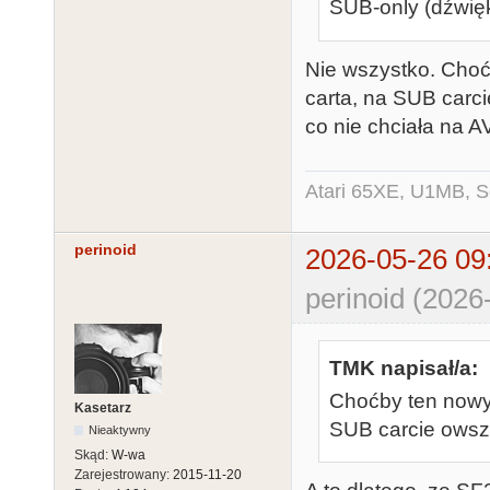
SUB-only (dźwięk
Nie wszystko. Choćb
carta, na SUB carc
co nie chciała na A
Atari 65XE, U1MB, 
perinoid
2026-05-26 09
perinoid (2026
TMK napisał/a:
Choćby ten nowy 
Kasetarz
SUB carcie ows
Nieaktywny
Skąd:
W-wa
Zarejestrowany:
2015-11-20