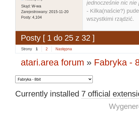
jednocześnie nic nie
Skąd:
W-wa
- Kilka(naście?) pude
Zarejestrowany:
2015-11-20
Posty:
4,104
wszystkimi rządzić.
Posty [ 1 do 25 z 32 ]
Strony
1
2
Następna
atari.area forum
»
Fabryka - 8
Currently installed
7 official extens
Wygenero