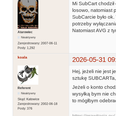
Mi SubCart chodził
losowo, natomiast 
SubCarcie było ok.
potrzeby wyłączani
Natomiast AVG z ty
Atarowiec
Nieaktywny
Zarejestrowany:
2007-06-11
Posty:
1,292
koala
2026-05-31 09
Hej, jeżeli nie jes
sztukę SUBCARTa, 
Jeżeli o konto chod
Referent
wysyłką bym nie chc
Nieaktywny
Skąd:
Katowice
to mógłbym odebrać
Zarejestrowany:
2002-06-18
Posty:
376