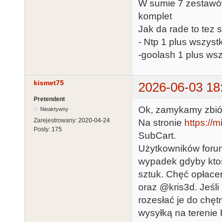
W sumie 7 zestawów
komplet
Jak da rade to tez 
- Ntp 1 plus wszystk
-goolash 1 plus wsz
kismet75
2026-06-03 18
Pretendent
Ok, zamykamy zbió
Nieaktywny
Zarejestrowany:
2020-04-24
Na stronie
https://
Posty:
175
SubCart.
Użytkowników foru
wypadek gdyby ktoś
sztuk. Chęć opłacen
oraz @kris3d. Jeśl
rozesłać je do chęt
wysyłką na terenie