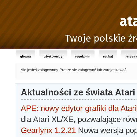
at
Twoje polskie źr
główna
użytkownicy
regulamin
szukaj
rejestr
Nie jesteś zalogowany.
Proszę się zalogować lub zarejestrować.
Aktualności ze świata Atari
APE: nowy edytor grafiki dla Atari
dla Atari XL/XE, pozwalające rów
Gearlynx 1.2.21
Nowa wersja popu