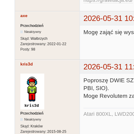
https://grawitacja.eu/
axe
2026-05-31 10
Przechodzień
Mogę zająć się wys
Nieaktywny
Skąd:
Wałbrzych
Zarejestrowany:
2022-01-22
Posty:
98
kris3d
2026-05-31 11
Poproszę DWIE SZT
PBI, SIO).
Moge Revolutem za
Atari 800XL, LWD200
Przechodzień
Nieaktywny
Skąd:
Kraków
Zarejestrowany:
2015-08-25