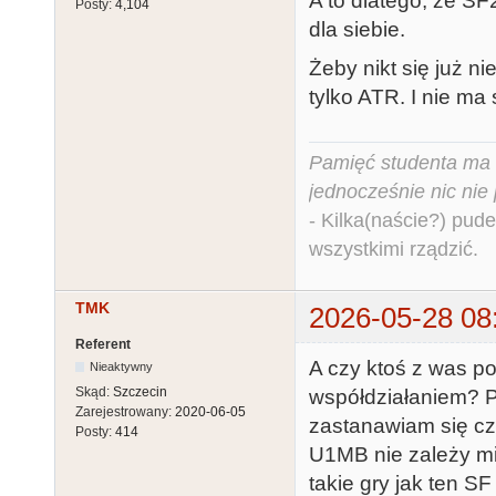
A to dlatego, ze S
Posty:
4,104
dla siebie.
Żeby nikt się już 
tylko ATR. I nie ma
Pamięć studenta ma c
jednocześnie nic nie
- Kilka(naście?) pude
wszystkimi rządzić.
TMK
2026-05-28 08
Referent
A czy ktoś z was p
Nieaktywny
Skąd:
Szczecin
współdziałaniem? P
Zarejestrowany:
2020-06-05
zastanawiam się cz
Posty:
414
U1MB nie zależy mi
takie gry jak ten 