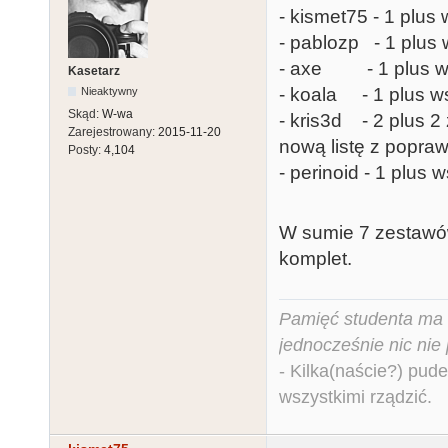
- kismet75 - 1 plus 
- pablozp - 1 plus 
- axe - 1 plus ws
Kasetarz
- koala - 1 plus ws
Nieaktywny
Skąd:
W-wa
- kris3d - 2 plus 2
Zarejestrowany:
2015-11-20
nową listę z popraw
Posty:
4,104
- perinoid - 1 plus 
W sumie 7 zestawów
komplet.
Pamięć studenta ma c
jednocześnie nic nie
- Kilka(naście?) pude
wszystkimi rządzić.