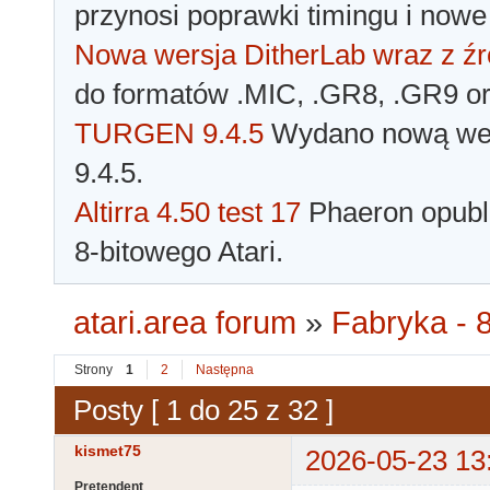
przynosi poprawki timingu i nowe
Nowa wersja DitherLab wraz z źr
do formatów .MIC, .GR8, .GR9 o
TURGEN 9.4.5
Wydano nową wer
9.4.5.
Altirra 4.50 test 17
Phaeron opubli
8-bitowego Atari.
atari.area forum
»
Fabryka - 8
Strony
1
2
Następna
Posty [ 1 do 25 z 32 ]
kismet75
2026-05-23 13
Pretendent