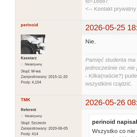
id=18887
<-- Kontakt prywatn
perinoid
2026-05-25 18
Nie.
Kasetarz
Pamięć studenta ma c
Nieaktywny
jednocześnie nic nie
Skąd:
W-wa
- Kilka(naście?) pude
Zarejestrowany:
2015-11-20
Posty:
4,104
wszystkimi rządzić.
TMK
2026-05-26 08
Referent
Nieaktywny
perinoid napisał
Skąd:
Szczecin
Zarejestrowany:
2020-06-05
Wszystko co nie
Posty:
414