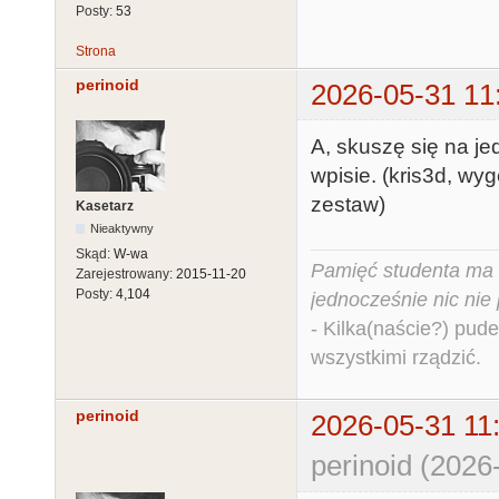
Posty:
53
Strona
perinoid
2026-05-31 11
A, skuszę się na j
wpisie. (kris3d, wy
zestaw)
Kasetarz
Nieaktywny
Skąd:
W-wa
Pamięć studenta ma c
Zarejestrowany:
2015-11-20
Posty:
4,104
jednocześnie nic nie
- Kilka(naście?) pude
wszystkimi rządzić.
perinoid
2026-05-31 11
perinoid (2026