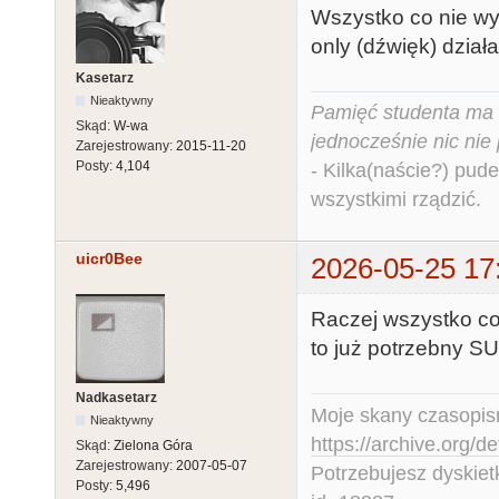
Wszystko co nie wy
only (dźwięk) dział
Kasetarz
Nieaktywny
Pamięć studenta ma c
Skąd:
W-wa
jednocześnie nic nie
Zarejestrowany:
2015-11-20
Posty:
4,104
- Kilka(naście?) pude
wszystkimi rządzić.
uicr0Bee
2026-05-25 17
Raczej wszystko co
to już potrzebny SU
Nadkasetarz
Moje skany czasopism
Nieaktywny
https://archive.org/d
Skąd:
Zielona Góra
Zarejestrowany:
2007-05-07
Potrzebujesz dyskiet
Posty:
5,496