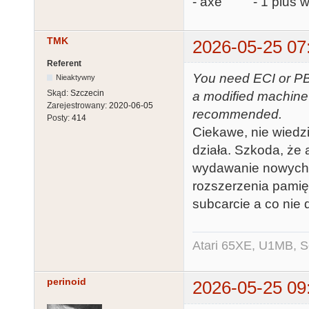
- axe - 1 plus ws
TMK
2026-05-25 07
Referent
You need ECI or PBI
Nieaktywny
Skąd:
Szczecin
a modified machine
Zarejestrowany:
2020-06-05
recommended.
Posty:
414
Ciekawe, nie wiedz
działa. Szkoda, że a
wydawanie nowych f
rozszerzenia pamięc
subcarcie a co nie d
Atari 65XE, U1MB, 
perinoid
2026-05-25 09