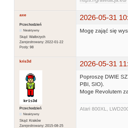
https://grawitacja.eu/
axe
2026-05-31 10
Przechodzień
Mogę zająć się wys
Nieaktywny
Skąd:
Wałbrzych
Zarejestrowany:
2022-01-22
Posty:
98
kris3d
2026-05-31 11
Poproszę DWIE SZT
PBI, SIO).
Moge Revolutem za
Atari 800XL, LWD200
Przechodzień
Nieaktywny
Skąd:
Kraków
Zarejestrowany:
2015-08-25