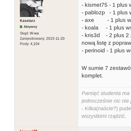
- kismet75 - 1 plus 
- pablozp - 1 plus 
- axe - 1 plus ws
Kasetarz
- koala - 1 plus ws
Aktywny
Skąd:
W-wa
- kris3d - 2 plus 2
Zarejestrowany:
2015-11-20
nową listę z popraw
Posty:
4,104
- perinoid - 1 plus 
W sumie 7 zestawów
komplet.
Pamięć studenta ma c
jednocześnie nic nie
- Kilka(naście?) pude
wszystkimi rządzić.