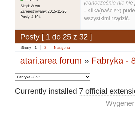
jednocześnie nic nie
Skąd:
W-wa
- Kilka(naście?) pude
Zarejestrowany:
2015-11-20
Posty:
4,104
wszystkimi rządzić.
Posty [ 1 do 25 z 32 ]
Strony
1
2
Następna
atari.area forum
»
Fabryka - 8
Currently installed
7 official extens
Wygenero