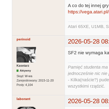
A co do tej innej gr
https://vega.atari.
Atari 65XE, U1MB, 
perinoid
2026-05-28 08
SF2 nie wymaga ka
Kasetarz
Pamięć studenta ma c
Aktywny
jednocześnie nic nie
Skąd:
W-wa
- Kilka(naście?) pude
Zarejestrowany:
2015-11-20
Posty:
4,104
wszystkimi rządzić.
laborant
2026-05-28 08