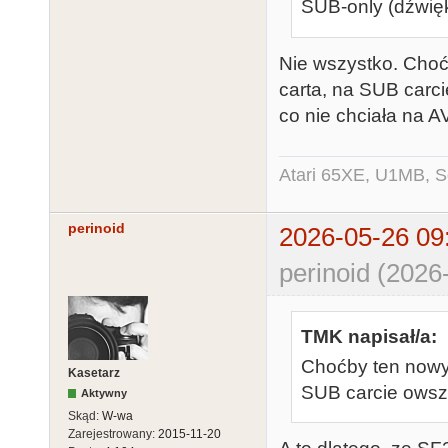
SUB-only (dźwięk
Nie wszystko. Choćb
carta, na SUB carc
co nie chciała na A
Atari 65XE, U1MB, 
perinoid
2026-05-26 09
perinoid (2026
TMK napisał/a:
Choćby ten nowy 
Kasetarz
SUB carcie ows
Aktywny
Skąd:
W-wa
Zarejestrowany:
2015-11-20