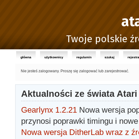
at
Twoje polskie źr
główna
użytkownicy
regulamin
szukaj
rejestr
Nie jesteś zalogowany.
Proszę się zalogować lub zarejestrować.
Aktualności ze świata Atari
Gearlynx 1.2.21
Nowa wersja popu
przynosi poprawki timingu i nowe
Nowa wersja DitherLab wraz z źr