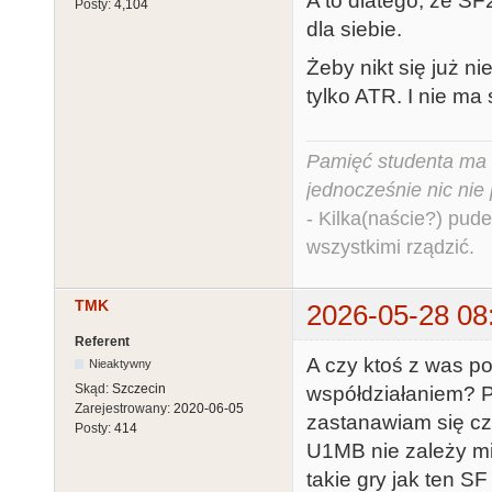
A to dlatego, ze S
Posty:
4,104
dla siebie.
Żeby nikt się już 
tylko ATR. I nie ma
Pamięć studenta ma c
jednocześnie nic nie
- Kilka(naście?) pude
wszystkimi rządzić.
TMK
2026-05-28 08
Referent
A czy ktoś z was p
Nieaktywny
Skąd:
Szczecin
współdziałaniem? P
Zarejestrowany:
2020-06-05
zastanawiam się cz
Posty:
414
U1MB nie zależy mi
takie gry jak ten 