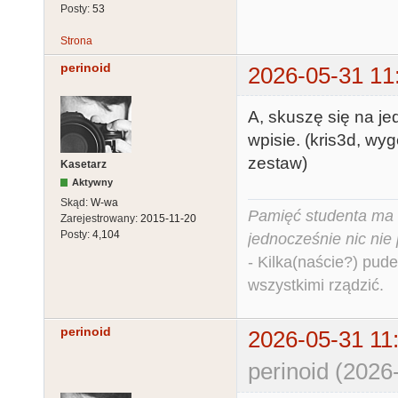
Posty:
53
Strona
perinoid
2026-05-31 11
A, skuszę się na j
wpisie. (kris3d, wy
zestaw)
Kasetarz
Aktywny
Skąd:
W-wa
Pamięć studenta ma c
Zarejestrowany:
2015-11-20
Posty:
4,104
jednocześnie nic nie
- Kilka(naście?) pude
wszystkimi rządzić.
perinoid
2026-05-31 11
perinoid (2026