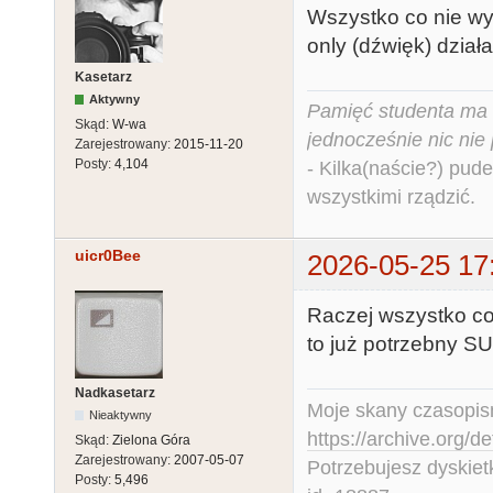
Wszystko co nie wy
only (dźwięk) dział
Kasetarz
Aktywny
Pamięć studenta ma c
Skąd:
W-wa
jednocześnie nic nie
Zarejestrowany:
2015-11-20
Posty:
4,104
- Kilka(naście?) pude
wszystkimi rządzić.
uicr0Bee
2026-05-25 17
Raczej wszystko co
to już potrzebny SU
Nadkasetarz
Moje skany czasopism
Nieaktywny
https://archive.org/d
Skąd:
Zielona Góra
Zarejestrowany:
2007-05-07
Potrzebujesz dyskiet
Posty:
5,496