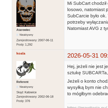
Mi SubCart chodził
losowo, natomiast 
SubCarcie było ok.
potrzeby wyłączani
Natomiast AVG z ty
Atarowiec
Nieaktywny
Zarejestrowany:
2007-06-11
Posty:
1,292
koala
2026-05-31 09
Hej, jeżeli nie jes
sztukę SUBCARTa, 
Jeżeli o konto chod
Referent
wysyłką bym nie chc
Nieaktywny
Skąd:
Katowice
to mógłbym odebrać
Zarejestrowany:
2002-06-18
Posty:
376