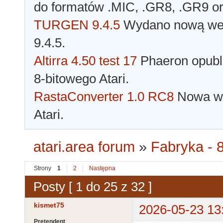
do formatów .MIC, .GR8, .GR9 o
TURGEN 9.4.5
Wydano nową wer
9.4.5.
Altirra 4.50 test 17
Phaeron opubli
8-bitowego Atari.
RastaConverter 1.0 RC8
Nowa wer
Atari.
atari.area forum
»
Fabryka - 8
Strony
1
2
Następna
Posty [ 1 do 25 z 32 ]
kismet75
2026-05-23 13
Pretendent