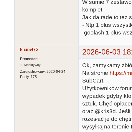
W sumie 7 zestawów
komplet
Jak da rade to tez 
- Ntp 1 plus wszystk
-goolash 1 plus wsz
kismet75
2026-06-03 18
Pretendent
Ok, zamykamy zbió
Nieaktywny
Zarejestrowany:
2020-04-24
Na stronie
https://
Posty:
175
SubCart.
Użytkowników foru
wypadek gdyby ktoś
sztuk. Chęć opłacen
oraz @kris3d. Jeśl
rozesłać je do chęt
wysyłką na terenie