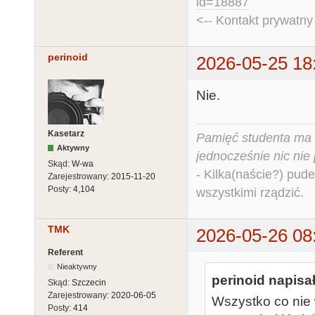
id=18887
<-- Kontakt prywatn
perinoid
2026-05-25 18
Nie.
Kasetarz
Pamięć studenta ma c
Aktywny
jednocześnie nic nie
Skąd:
W-wa
- Kilka(naście?) pude
Zarejestrowany:
2015-11-20
Posty:
4,104
wszystkimi rządzić.
TMK
2026-05-26 08
Referent
Nieaktywny
perinoid napisał
Skąd:
Szczecin
Zarejestrowany:
2020-06-05
Wszystko co nie
Posty:
414