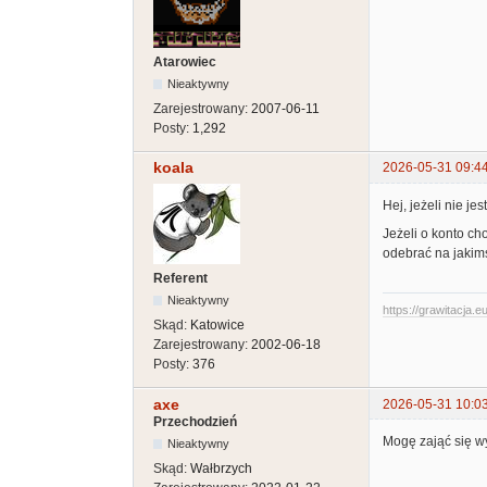
Atarowiec
Nieaktywny
Zarejestrowany:
2007-06-11
Posty:
1,292
koala
2026-05-31 09:4
Hej, jeżeli nie j
Jeżeli o konto ch
odebrać na jakim
Referent
Nieaktywny
https://grawitacja.eu
Skąd:
Katowice
Zarejestrowany:
2002-06-18
Posty:
376
axe
2026-05-31 10:0
Przechodzień
Mogę zająć się wy
Nieaktywny
Skąd:
Wałbrzych