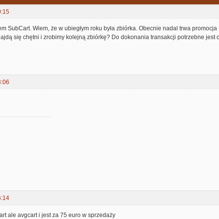
0:15
m SubCart. Wiem, że w ubiegłym roku była zbiórka. Obecnie nadal trwa promocja -
jdą się chętni i zrobimy kolejną zbiórkę? Do dokonania transakcji potrzebne jest 
3:06
6:14
rt ale avgcart i jest za 75 euro w sprzedaży