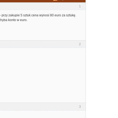
1
 przy zakupie 5 sztuk cena wynosi 80 euro za sztukę.
chyba konto w euro.
2
3