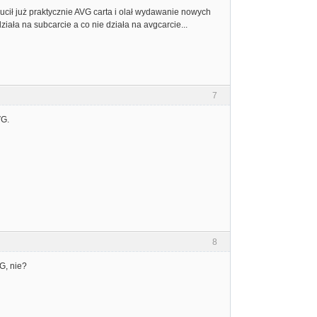
ucił już praktycznie AVG carta i olał wydawanie nowych
ziała na subcarcie a co nie działa na avgcarcie...
7
VG.
8
G, nie?