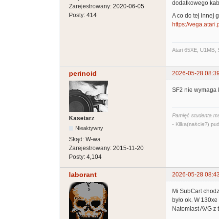
dodatkowego kab
Zarejestrowany:
2020-06-05
Posty:
414
A co do tej innej 
https://vega.atar
Atari 65XE, U1MB, 
perinoid
2026-05-28 08:3
SF2 nie wymaga 
Pamięć studenta ma
Kasetarz
- Kilka(naście?) pud
Nieaktywny
Skąd:
W-wa
Zarejestrowany:
2015-11-20
Posty:
4,104
laborant
2026-05-28 08:4
Mi SubCart chodz
było ok. W 130xe
Natomiast AVG z 