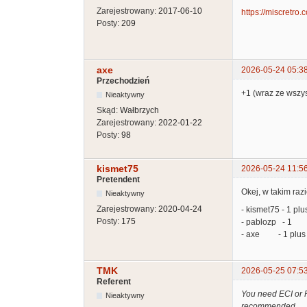
Zarejestrowany:
2017-06-10
https://miscretro.
Posty:
209
axe
2026-05-24 05:3
Przechodzień
+1 (wraz ze wszy
Nieaktywny
Skąd:
Wałbrzych
Zarejestrowany:
2022-01-22
Posty:
98
kismet75
2026-05-24 11:5
Pretendent
Okej, w takim raz
Nieaktywny
Zarejestrowany:
2020-04-24
- kismet75 - 1 plu
Posty:
175
- pablozp - 1
- axe - 1 plus w
TMK
2026-05-25 07:5
Referent
You need ECI or P
Nieaktywny
recommended.