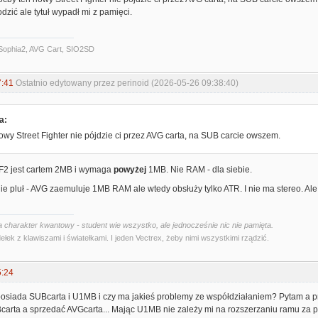
dzić ale tytuł wypadł mi z pamięci.
Sophia2, AVG Cart, SIO2SD
7:41
Ostatnio edytowany przez perinoid (2026-05-26 09:38:40)
a:
wy Street Fighter nie pójdzie ci przez AVG carta, na SUB carcie owszem.
 SF2 jest cartem 2MB i wymaga
powyżej
1MB. Nie RAM - dla siebie.
 nie pluł - AVG zaemuluje 1MB RAM ale wtedy obsłuży tylko ATR. I nie ma stereo. Al
 charakter kwantowy - student wie wszystko, ale jednocześnie nic nie pamięta.
ełek z klawiszami i światełkami. I jeden Vectrex, żeby nimi wszystkimi rządzić.
5:24
 posiada SUBcarta i U1MB i czy ma jakieś problemy ze współdziałaniem? Pytam a 
carta a sprzedać AVGcarta... Mając U1MB nie zależy mi na rozszerzaniu ramu za po