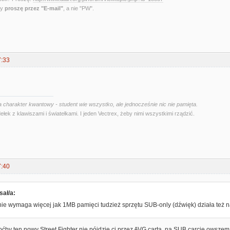
ny
proszę przez "E-mail"
, a nie "PW".
7:33
 charakter kwantowy - student wie wszystko, ale jednocześnie nic nie pamięta.
ełek z klawiszami i światełkami. I jeden Vectrex, żeby nimi wszystkimi rządzić.
7:40
sał/a:
ie wymaga więcej jak 1MB pamięci tudzież sprzętu SUB-only (dźwięk) działa też 
ćby ten nowy Street Fighter nie pójdzie ci przez AVG carta, na SUB carcie owszem.