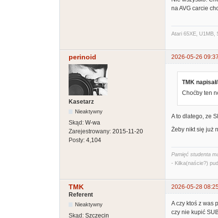
na AVG carcie cho
Atari 65XE, U1MB, 
perinoid
2026-05-26 09:3
TMK napisał/
Choćby ten no
Kasetarz
Nieaktywny
A to dlatego, ze
Skąd:
W-wa
Żeby nikt się już
Zarejestrowany:
2015-11-20
Posty:
4,104
Pamięć studenta ma
- Kilka(naście?) pud
TMK
2026-05-28 08:2
Referent
A czy ktoś z was
Nieaktywny
czy nie kupić SUB
Skąd:
Szczecin