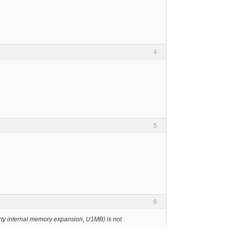
4
5
6
arty internal memory expansion, U1MB) is not