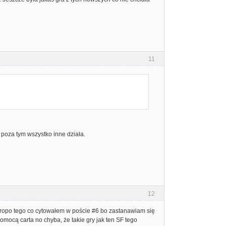
11
e poza tym wszystko inne działa.
12
propo tego co cytowałem w poście #6 bo zastanawiam się
mocą carta no chyba, że takie gry jak ten SF tego