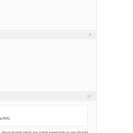
9
10
na AVG.
 Jeszcze była jakaś gra z tych nowszych co nie chciała