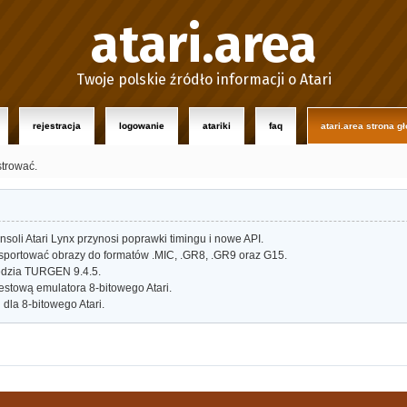
atari.area
Twoje polskie źródło informacji o Atari
rejestracja
logowanie
atariki
faq
atari.area strona g
strować.
oli Atari Lynx przynosi poprawki timingu i nowe API.
portować obrazy do formatów .MIC, .GR8, .GR9 oraz G15.
dzia TURGEN 9.4.5.
estową emulatora 8-bitowego Atari.
dla 8-bitowego Atari.