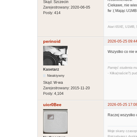
Skąd:
Szczecin
Ciekawe, nie wied
Zarejestrowany:
2020-06-05
fw :( Mając U1MB 
Posty:
414
Atari 65XE, U1MB, 
perinoid
2026-05-25 09:4
Wszystko co nie 
Pamięć studenta ma
Kasetarz
- Kilka(naście?) pud
Nieaktywny
Skąd:
W-wa
Zarejestrowany:
2015-11-20
Posty:
4,104
uicr0Bee
2026-05-25 17:0
Raczej wszystko 
Moje skany czasopi
Potrzebujesz dyski