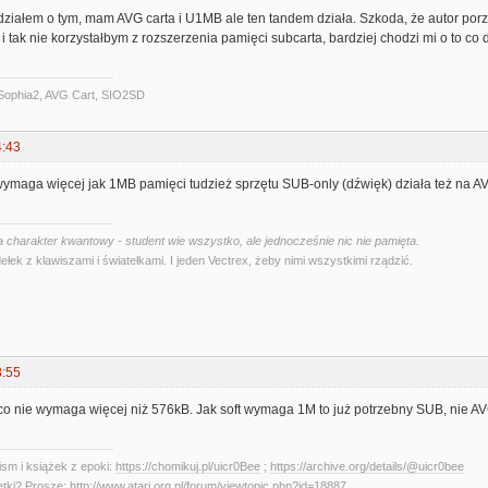
ziałem o tym, mam AVG carta i U1MB ale ten tandem działa. Szkoda, że autor porz
i tak nie korzystałbym z rozszerzenia pamięci subcarta, bardziej chodzi mi o to co d
Sophia2, AVG Cart, SIO2SD
4:43
wymaga więcej jak 1MB pamięci tudzież sprzętu SUB-only (dźwięk) działa też na A
 charakter kwantowy - student wie wszystko, ale jednocześnie nic nie pamięta.
ełek z klawiszami i światełkami. I jeden Vectrex, żeby nimi wszystkimi rządzić.
8:55
co nie wymaga więcej niż 576kB. Jak soft wymaga 1M to już potrzebny SUB, nie AV
sm i książek z epoki:
https://chomikuj.pl/uicr0Bee
;
https://archive.org/details/@uicr0bee
etki? Proszę:
http://www.atari.org.pl/forum/viewtopic.php?id=18887