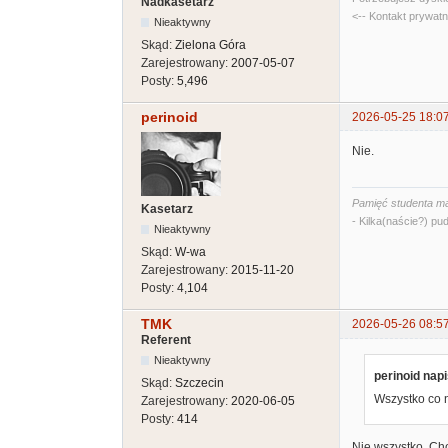
Nadkasetarz
<-- Kontakt prywat
Nieaktywny
Skąd:
Zielona Góra
Zarejestrowany:
2007-05-07
Posty:
5,496
perinoid
2026-05-25 18:0
Nie.
Pamięć studenta ma
Kasetarz
- Kilka(naście?) pud
Nieaktywny
Skąd:
W-wa
Zarejestrowany:
2015-11-20
Posty:
4,104
TMK
2026-05-26 08:5
Referent
Nieaktywny
perinoid napi
Skąd:
Szczecin
Wszystko co n
Zarejestrowany:
2020-06-05
Posty:
414
Nie wszystko. Cho