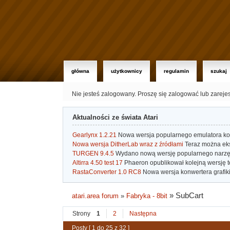
główna
użytkownicy
regulamin
szukaj
Nie jesteś zalogowany.
Proszę się zalogować lub zareje
Aktualności ze świata Atari
Gearlynx 1.2.21
Nowa wersja popularnego emulatora kons
Nowa wersja DitherLab wraz z źródłami
Teraz można eks
TURGEN 9.4.5
Wydano nową wersję popularnego narzę
Altirra 4.50 test 17
Phaeron opublikował kolejną wersję t
RastaConverter 1.0 RC8
Nowa wersja konwertera grafiki 
»
SubCart
atari.area forum
»
Fabryka - 8bit
Strony
1
2
Następna
Posty [ 1 do 25 z 32 ]