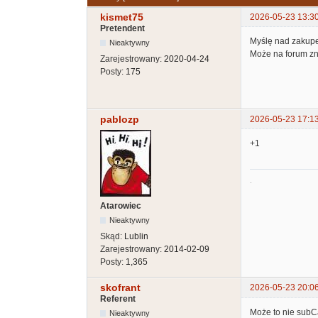
kismet75
2026-05-23 13:3
Pretendent
Myślę nad zakupe
Nieaktywny
Może na forum zna
Zarejestrowany:
2020-04-24
Posty:
175
pablozp
2026-05-23 17:1
+1
.
Atarowiec
Nieaktywny
Skąd:
Lublin
Zarejestrowany:
2014-02-09
Posty:
1,365
skofrant
2026-05-23 20:0
Referent
Może to nie subCa
Nieaktywny