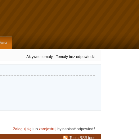
łówna
Aktywne tematy
Tematy bez odpowiedzi
Zaloguj się
lub
zarejestruj
by napisać odpowiedź
Topic RSS feed