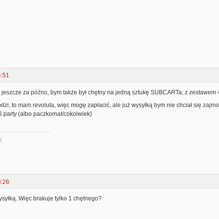
4:51
est jeszcze za późno, bym także był chętny na jedną sztukę SUBCARTa, z zestawem 
odzi, to mam revoluta, więc mogę zapłacić, ale już wysyłką bym nie chciał się zajmo
ś party (albo paczkomat/cokolwiek)
/
3:26
syłką. Więc brakuje tylko 1 chętnego?