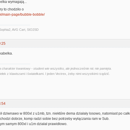
elka wymagają...
gry to chodziło o
i.pl/main-page/bubble-bobble/
Sophia2, AVG Cart, SIO2SD
9:25
kabelka.
 charakter kwantowy - student wie wszystko, ale jednocześnie nic nie pamięta.
ełek z klawiszami i światełkami. I jeden Vectrex, żeby nimi wszystkimi rządzić.
3:54
ił dziwnawo w 800xl z u1mb, tzn. niektóre dema działały losowo, natomiast po ca
 chodzi dobrze, komp radzi sobie bez potrzeby wyłączania ram w Sub.
tym samym 800xl i u1m działał prawidłowo.