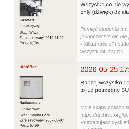
Wszystko co nie wy
only (dźwięk) dział
Kasetarz
Nieaktywny
Pamięć studenta ma c
Skąd:
W-wa
jednocześnie nic nie
Zarejestrowany:
2015-11-20
Posty:
4,104
- Kilka(naście?) pude
wszystkimi rządzić.
uicr0Bee
2026-05-25 17
Raczej wszystko co
to już potrzebny SU
Nadkasetarz
Moje skany czasopism
Nieaktywny
https://archive.org/d
Skąd:
Zielona Góra
Zarejestrowany:
2007-05-07
Potrzebujesz dyskiet
Posty:
5,496