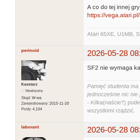
A co do tej innej gr
https://vega.atari.
Atari 65XE, U1MB, 
perinoid
2026-05-28 08
SF2 nie wymaga ka
Kasetarz
Pamięć studenta ma c
Nieaktywny
jednocześnie nic nie
Skąd:
W-wa
- Kilka(naście?) pude
Zarejestrowany:
2015-11-20
Posty:
4,104
wszystkimi rządzić.
laborant
2026-05-28 08