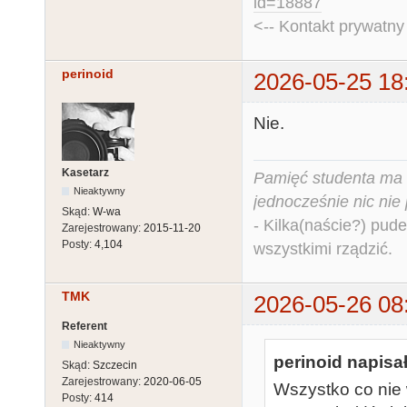
id=18887
<-- Kontakt prywatn
perinoid
2026-05-25 18
Nie.
Kasetarz
Pamięć studenta ma c
Nieaktywny
jednocześnie nic nie
Skąd:
W-wa
- Kilka(naście?) pude
Zarejestrowany:
2015-11-20
Posty:
4,104
wszystkimi rządzić.
TMK
2026-05-26 08
Referent
Nieaktywny
perinoid napisał
Skąd:
Szczecin
Zarejestrowany:
2020-06-05
Wszystko co nie
Posty:
414