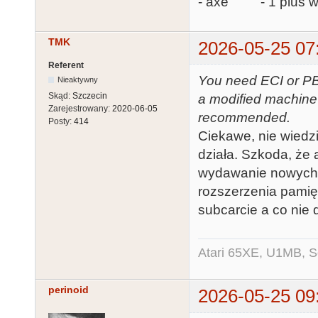
- axe - 1 plus ws
TMK
2026-05-25 07
Referent
You need ECI or PBI
Nieaktywny
Skąd:
Szczecin
a modified machine
Zarejestrowany:
2020-06-05
recommended.
Posty:
414
Ciekawe, nie wiedz
działa. Szkoda, że a
wydawanie nowych f
rozszerzenia pamięc
subcarcie a co nie d
Atari 65XE, U1MB, 
perinoid
2026-05-25 09