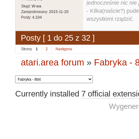
jednocześnie nic nie
Skąd:
W-wa
- Kilka(naście?) pude
Zarejestrowany:
2015-11-20
Posty:
4,104
wszystkimi rządzić.
Posty [ 1 do 25 z 32 ]
Strony
1
2
Następna
atari.area forum
»
Fabryka - 8
Currently installed
7 official extens
Wygenero