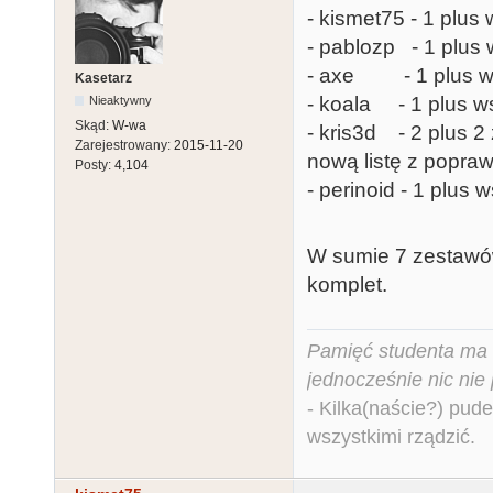
- kismet75 - 1 plus 
- pablozp - 1 plus 
- axe - 1 plus ws
Kasetarz
- koala - 1 plus ws
Nieaktywny
Skąd:
W-wa
- kris3d - 2 plus 2
Zarejestrowany:
2015-11-20
nową listę z popraw
Posty:
4,104
- perinoid - 1 plus 
W sumie 7 zestawów
komplet.
Pamięć studenta ma c
jednocześnie nic nie
- Kilka(naście?) pude
wszystkimi rządzić.