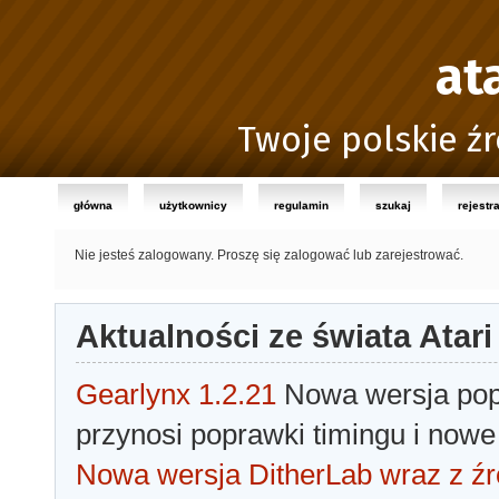
at
Twoje polskie źr
główna
użytkownicy
regulamin
szukaj
rejestr
Nie jesteś zalogowany.
Proszę się zalogować lub zarejestrować.
Aktualności ze świata Atari
Gearlynx 1.2.21
Nowa wersja popu
przynosi poprawki timingu i nowe
Nowa wersja DitherLab wraz z źr