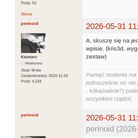
Posty:
53
Strona
perinoid
2026-05-31 11
A, skuszę się na j
wpisie. (kris3d, wy
zestaw)
Kasetarz
Nieaktywny
Skąd:
W-wa
Pamięć studenta ma c
Zarejestrowany:
2015-11-20
Posty:
4,104
jednocześnie nic nie
- Kilka(naście?) pude
wszystkimi rządzić.
perinoid
2026-05-31 11
perinoid (2026