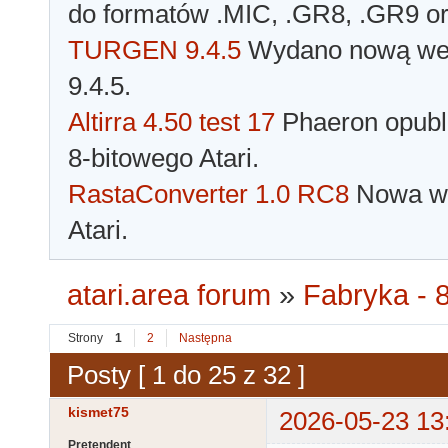
do formatów .MIC, .GR8, .GR9 o
TURGEN 9.4.5
Wydano nową wer
9.4.5.
Altirra 4.50 test 17
Phaeron opubli
8-bitowego Atari.
RastaConverter 1.0 RC8
Nowa wer
Atari.
atari.area forum
»
Fabryka - 8
Strony
1
2
Następna
Posty [ 1 do 25 z 32 ]
kismet75
2026-05-23 13
Pretendent