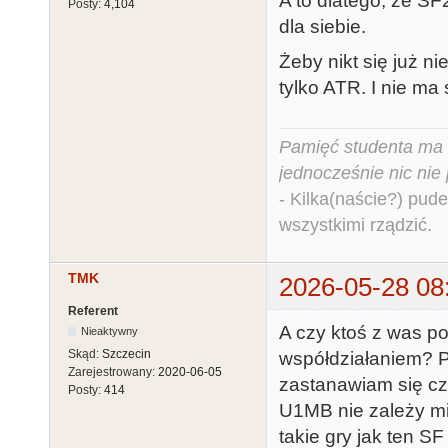
A to dlatego, ze S
Posty:
4,104
dla siebie.
Żeby nikt się już 
tylko ATR. I nie ma
Pamięć studenta ma c
jednocześnie nic nie
- Kilka(naście?) pude
wszystkimi rządzić.
TMK
2026-05-28 08
Referent
A czy ktoś z was p
Nieaktywny
Skąd:
Szczecin
współdziałaniem? P
Zarejestrowany:
2020-06-05
zastanawiam się cz
Posty:
414
U1MB nie zależy mi
takie gry jak ten 