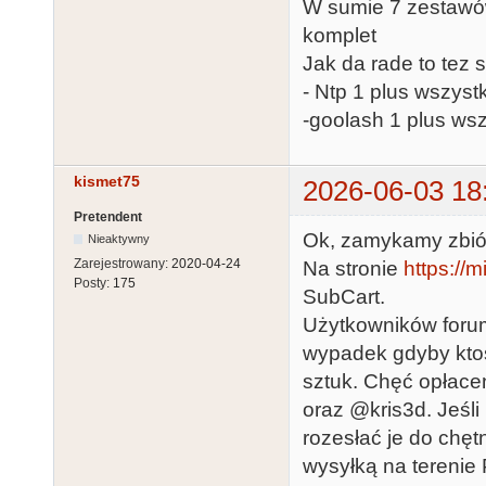
W sumie 7 zestawów
komplet
Jak da rade to tez 
- Ntp 1 plus wszystk
-goolash 1 plus wsz
kismet75
2026-06-03 18
Pretendent
Ok, zamykamy zbió
Nieaktywny
Zarejestrowany:
2020-04-24
Na stronie
https://
Posty:
175
SubCart.
Użytkowników foru
wypadek gdyby ktoś
sztuk. Chęć opłacen
oraz @kris3d. Jeśl
rozesłać je do chęt
wysyłką na terenie