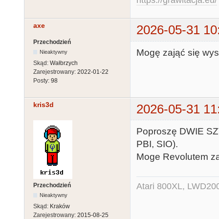
https://grawitacja.eu/
axe
2026-05-31 10
Przechodzień
Mogę zająć się wys
Nieaktywny
Skąd:
Wałbrzych
Zarejestrowany:
2022-01-22
Posty:
98
kris3d
2026-05-31 11
Poproszę DWIE SZT
PBI, SIO).
Moge Revolutem za
Atari 800XL, LWD200
Przechodzień
Nieaktywny
Skąd:
Kraków
Zarejestrowany:
2015-08-25