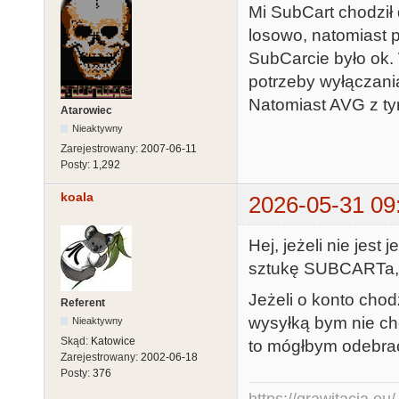
Mi SubCart chodził
losowo, natomiast 
SubCarcie było ok.
potrzeby wyłączani
Natomiast AVG z ty
Atarowiec
Nieaktywny
Zarejestrowany:
2007-06-11
Posty:
1,292
koala
2026-05-31 09
Hej, jeżeli nie jes
sztukę SUBCARTa, 
Jeżeli o konto chod
Referent
wysyłką bym nie chc
Nieaktywny
Skąd:
Katowice
to mógłbym odebrać
Zarejestrowany:
2002-06-18
Posty:
376