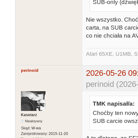
SUB-only (dźwięk
Nie wszystko. Choćb
carta, na SUB carc
co nie chciała na A
Atari 65XE, U1MB, 
perinoid
2026-05-26 09
perinoid (2026
TMK napisał/a:
Choćby ten nowy 
Kasetarz
SUB carcie ows
Nieaktywny
Skąd:
W-wa
Zarejestrowany:
2015-11-20