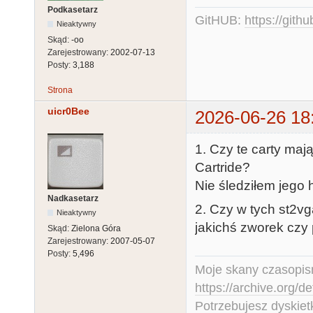
Podkasetarz
GitHUB:
https://gith
Nieaktywny
Skąd:
-oo
Zarejestrowany:
2002-07-13
Posty:
3,188
Strona
uicr0Bee
2026-06-26 18
1. Czy te carty maj
Cartride?
Nie śledziłem jego hi
Nadkasetarz
2. Czy w tych st2v
Nieaktywny
jakichś zworek czy 
Skąd:
Zielona Góra
Zarejestrowany:
2007-05-07
Posty:
5,496
Moje skany czasopism
https://archive.org/d
Potrzebujesz dyskiet