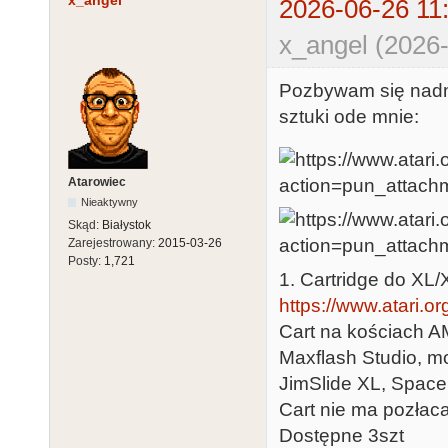
x_angel
2026-06-26 11
x_angel (2026-
Pozbywam się nadm
sztuki ode mnie:
Atarowiec
Nieaktywny
Skąd:
Białystok
Zarejestrowany:
2015-03-26
Posty:
1,721
1. Cartridge do XL/
https://www.atari.o
Cart na kościach A
Maxflash Studio, mo
JimSlide XL, Space
Cart nie ma pozłac
Dostępne 3szt