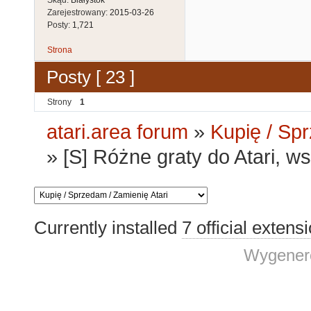
Zarejestrowany:
2015-03-26
Posty:
1,721
Strona
Posty [ 23 ]
Strony
1
atari.area forum
»
Kupię / Sp
»
[S] Różne graty do Atari, w
Currently installed
7 official extens
Wygenero