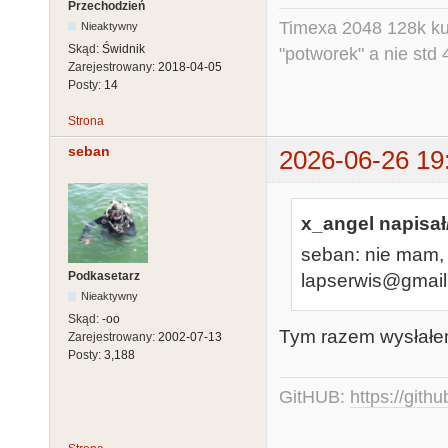
Przechodzień
Timexa 2048 128k ku
Nieaktywny
Skąd:
Świdnik
"potworek" a nie std 
Zarejestrowany:
2018-04-05
Posty:
14
Strona
seban
2026-06-26 19
x_angel napisał
seban: nie mam,
Podkasetarz
lapserwis@gmai
Nieaktywny
Skąd:
-oo
Tym razem wysłałem
Zarejestrowany:
2002-07-13
Posty:
3,188
GitHUB:
https://gith