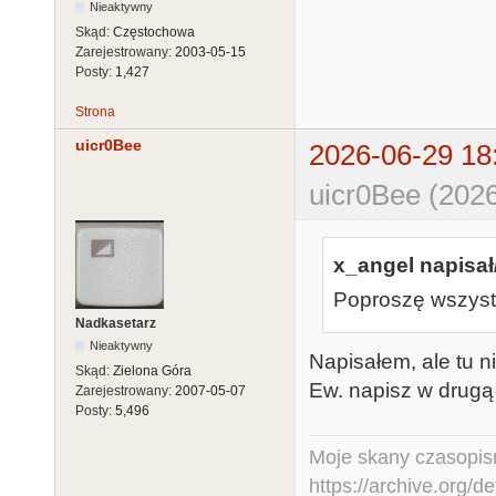
Nieaktywny
Skąd:
Częstochowa
Zarejestrowany:
2003-05-15
Posty:
1,427
Strona
uicr0Bee
2026-06-29 18
uicr0Bee (2026
x_angel napisał
Poproszę wszystk
Nadkasetarz
Nieaktywny
Napisałem, ale tu 
Skąd:
Zielona Góra
Ew. napisz w drugą 
Zarejestrowany:
2007-05-07
Posty:
5,496
Moje skany czasopism
https://archive.org/d