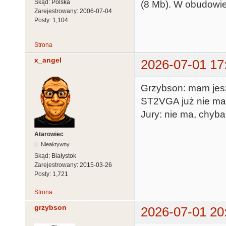
Skąd:
Polska
(8 Mb). W obudowie S
Zarejestrowany:
2006-07-04
Posty:
1,104
Strona
x_angel
2026-07-01 17
Grzybson: mam jesz
ST2VGA już nie m
Jury: nie ma, chyba
Atarowiec
Nieaktywny
Skąd:
Białystok
Zarejestrowany:
2015-03-26
Posty:
1,721
Strona
grzybson
2026-07-01 20