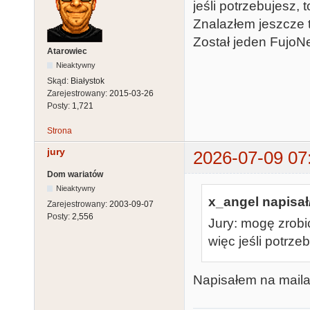
jeśli potrzebujesz, t
Znalazłem jeszcze tr
Został jeden FujoNe
Atarowiec
Nieaktywny
Skąd:
Białystok
Zarejestrowany:
2015-03-26
Posty:
1,721
Strona
jury
2026-07-09 07
Dom wariatów
Nieaktywny
x_angel napisał
Zarejestrowany:
2003-09-07
Posty:
2,556
Jury: mogę zrobi
więc jeśli potrzeb
Napisałem na maila