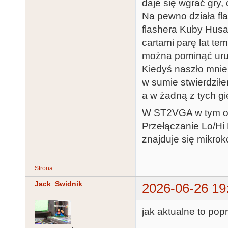
daje się wgrać gry,
Na pewno działa fl
flashera Kuby Husa
cartami parę lat te
można pominąć uruc
Kiedyś naszło mnie 
w sumie stwierdziłem
a w żadną z tych gi
W ST2VGA w tym ot
Przełączanie Lo/Hi 
znajduje się mikroko
Strona
Jack_Swidnik
2026-06-26 19
jak aktualne to pop