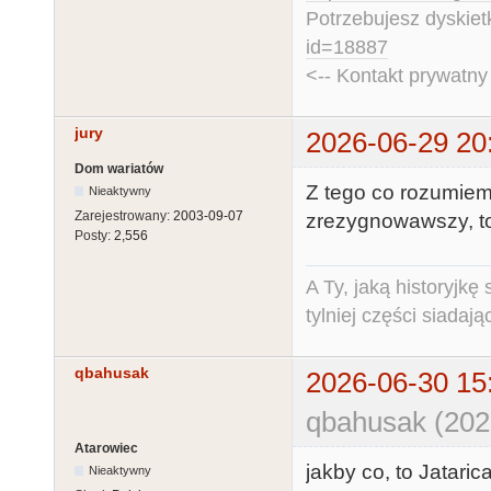
Potrzebujesz dyskiet
id=18887
<-- Kontakt prywatn
jury
2026-06-29 20
Dom wariatów
Z tego co rozumiem
Nieaktywny
Zarejestrowany:
2003-09-07
zrezygnowawszy, to
Posty:
2,556
A Ty, jaką historyjk
tylniej części siadają
qbahusak
2026-06-30 15
qbahusak (202
Atarowiec
jakby co, to Jataric
Nieaktywny