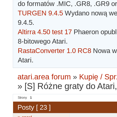
do formatów .MIC, .GR8, .GR9 o
TURGEN 9.4.5
Wydano nową wer
9.4.5.
Altirra 4.50 test 17
Phaeron opubli
8-bitowego Atari.
RastaConverter 1.0 RC8
Nowa wer
Atari.
atari.area forum
»
Kupię / Sp
»
[S] Różne graty do Atari
Strony
1
Posty [ 23 ]