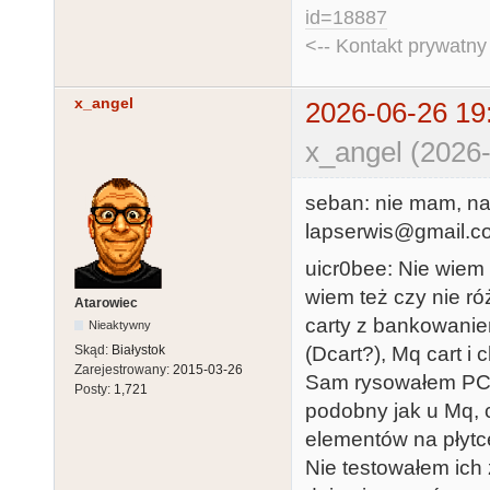
id=18887
<-- Kontakt prywatn
x_angel
2026-06-26 19
x_angel (2026-
seban: nie mam, na
lapserwis@gmail.c
uicr0bee: Nie wiem
wiem też czy nie róż
Atarowiec
carty z bankowani
Nieaktywny
Skąd:
Białystok
(Dcart?), Mq cart i
Zarejestrowany:
2015-03-26
Sam rysowałem PCB
Posty:
1,721
podobny jak u Mq, 
elementów na płytc
Nie testowałem ich