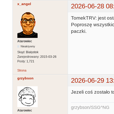
x_angel
2026-06-28 08
TomekTRV: jest osta
Poproszę wszystkic
paczki.
Atarowiec
Nieaktywny
Skąd:
Białystok
Zarejestrowany:
2015-03-26
Posty:
1,721
Strona
grzybson
2026-06-29 13
Jezeli coś zostało 
grzybson/SSG^NG
Atarowiec