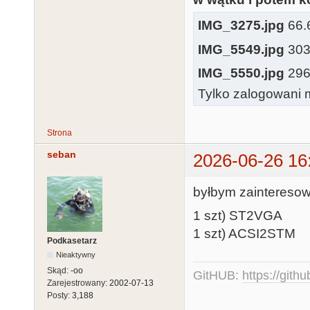
IMG_3275.jpg
66.6
IMG_5549.jpg
303.
IMG_5550.jpg
296.
Tylko zalogowani m
Strona
seban
2026-06-26 16
byłbym zaintereso
1 szt) ST2VGA
1 szt) ACSI2STM
Podkasetarz
Nieaktywny
Skąd:
-oo
GitHUB:
https://gith
Zarejestrowany:
2002-07-13
Posty:
3,188