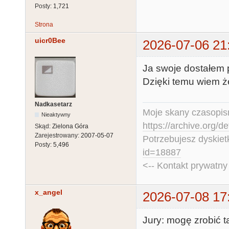
Posty:
1,721
Strona
uicr0Bee
2026-07-06 21
Ja swoje dostałem p
Dzięki temu wiem że
Nadkasetarz
Moje skany czasopism
Nieaktywny
https://archive.org/d
Skąd:
Zielona Góra
Zarejestrowany:
2007-05-07
Potrzebujesz dyskiet
Posty:
5,496
id=18887
<-- Kontakt prywatn
x_angel
2026-07-08 17
Jury: mogę zrobić t