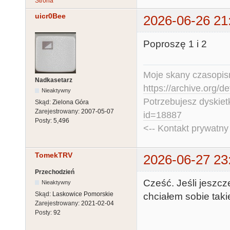
Strona
uicr0Bee
2026-06-26 21
Poproszę 1 i 2
Moje skany czasopism
Nadkasetarz
https://archive.org/d
Nieaktywny
Potrzebujesz dyskiet
Skąd:
Zielona Góra
Zarejestrowany:
2007-05-07
id=18887
Posty:
5,496
<-- Kontakt prywatn
TomekTRV
2026-06-27 23
Przechodzień
Cześć. Jeśli jeszc
Nieaktywny
Skąd:
Laskowice Pomorskie
chciałem sobie takie
Zarejestrowany:
2021-02-04
Posty:
92