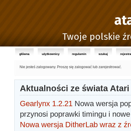
at
Twoje polskie źr
główna
użytkownicy
regulamin
szukaj
rejestr
Nie jesteś zalogowany.
Proszę się zalogować lub zarejestrować.
Aktualności ze świata Atari
Gearlynx 1.2.21
Nowa wersja popu
przynosi poprawki timingu i nowe
Nowa wersja DitherLab wraz z źr