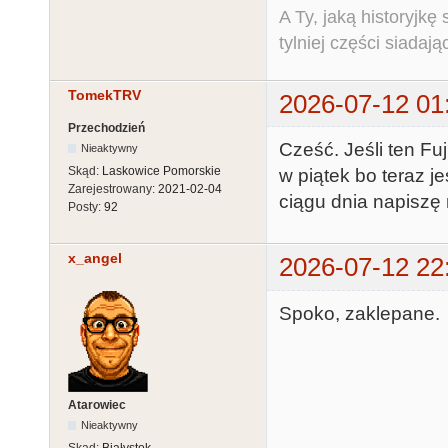
A Ty, jaką historyjk
tylniej części siadają
TomekTRV
2026-07-12 01
Przechodzień
Cześć. Jeśli ten Fu
Nieaktywny
Skąd:
Laskowice Pomorskie
w piątek bo teraz 
Zarejestrowany:
2021-02-04
ciągu dnia napiszę
Posty:
92
x_angel
2026-07-12 22
Spoko, zaklepane.
Atarowiec
Nieaktywny
Skąd:
Białystok