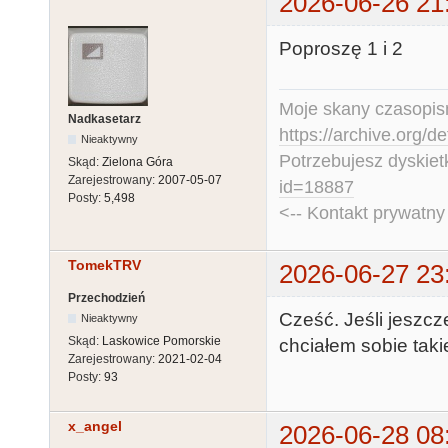
2026-06-26 21
Poproszę 1 i 2
Moje skany czasopism
Nadkasetarz
https://archive.org/d
Nieaktywny
Potrzebujesz dyskiet
Skąd:
Zielona Góra
Zarejestrowany:
2007-05-07
id=18887
Posty:
5,498
<-- Kontakt prywatn
TomekTRV
2026-06-27 23
Przechodzień
Cześć. Jeśli jeszc
Nieaktywny
Skąd:
Laskowice Pomorskie
chciałem sobie takie
Zarejestrowany:
2021-02-04
Posty:
93
x_angel
2026-06-28 08