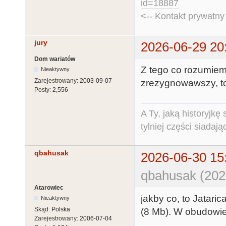
id=18887
<-- Kontakt prywatn
jury
2026-06-29 20
Dom wariatów
Z tego co rozumiem
Nieaktywny
Zarejestrowany:
2003-09-07
zrezygnowawszy, to
Posty:
2,556
A Ty, jaką historyjk
tylniej części siadają
qbahusak
2026-06-30 15
qbahusak (202
Atarowiec
jakby co, to Jataric
Nieaktywny
Skąd:
Polska
(8 Mb). W obudowie S
Zarejestrowany:
2006-07-04