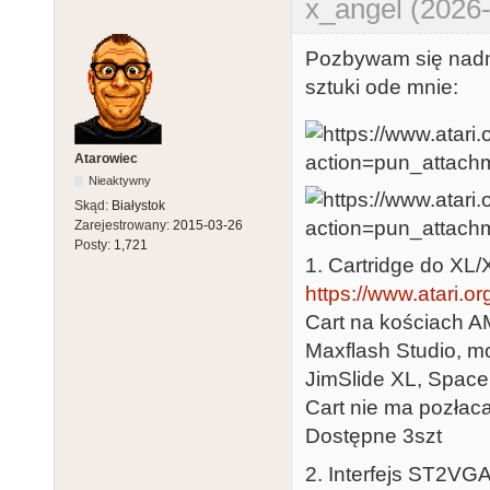
x_angel (2026-
Pozbywam się nadm
sztuki ode mnie:
Atarowiec
Nieaktywny
Skąd:
Białystok
Zarejestrowany:
2015-03-26
Posty:
1,721
1. Cartridge do XL/
https://www.atari.o
Cart na kościach A
Maxflash Studio, mo
JimSlide XL, Space
Cart nie ma pozłac
Dostępne 3szt
2. Interfejs ST2VGA,