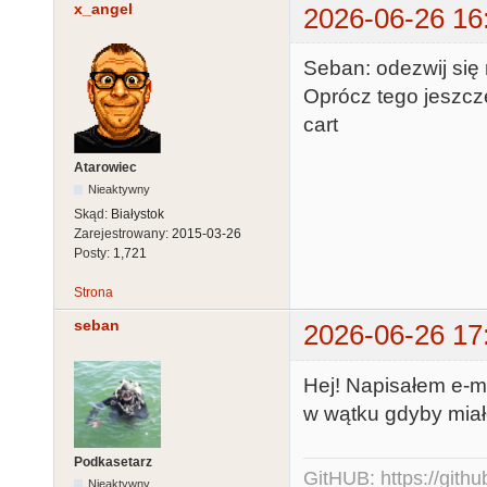
x_angel
2026-06-26 16
Seban: odezwij się 
Oprócz tego jeszc
cart
Atarowiec
Nieaktywny
Skąd:
Białystok
Zarejestrowany:
2015-03-26
Posty:
1,721
Strona
seban
2026-06-26 17
Hej! Napisałem e-m
w wątku gdyby miało
Podkasetarz
GitHUB:
https://gith
Nieaktywny