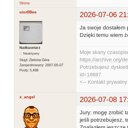
Strona
uicr0Bee
2026-07-06 21
Ja swoje dostałem p
Dzięki temu wiem że
Nadkasetarz
Moje skany czasopism
Nieaktywny
https://archive.org/d
Skąd:
Zielona Góra
Zarejestrowany:
2007-05-07
Potrzebujesz dyskiet
Posty:
5,498
id=18887
<-- Kontakt prywatn
x_angel
2026-07-08 17
Jury: mogę zrobić t
jeśli potrzebujesz, t
Znalazłem jeszcze tr