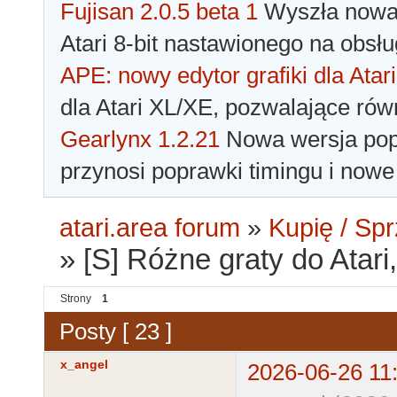
Fujisan 2.0.5 beta 1
Wyszła nowa 
Atari 8-bit nastawionego na obsłu
APE: nowy edytor grafiki dla Atari
dla Atari XL/XE, pozwalające rów
Gearlynx 1.2.21
Nowa wersja popu
przynosi poprawki timingu i nowe
atari.area forum
»
Kupię / Sp
»
[S] Różne graty do Atari
Strony
1
Posty [ 23 ]
x_angel
2026-06-26 11