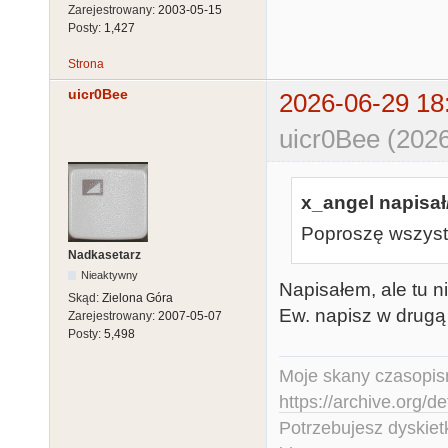
Zarejestrowany:
2003-05-15
Posty:
1,427
Strona
uicr0Bee
2026-06-29 18
uicr0Bee (2026
x_angel napisał
Poproszę wszystk
Nadkasetarz
Nieaktywny
Napisałem, ale tu 
Skąd:
Zielona Góra
Ew. napisz w drugą 
Zarejestrowany:
2007-05-07
Posty:
5,498
Moje skany czasopism
https://archive.org/d
Potrzebujesz dyskiet