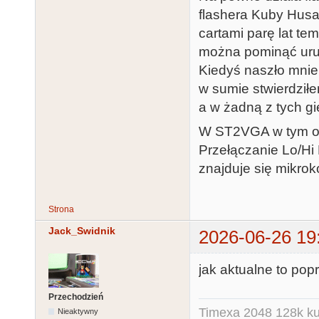
flashera Kuby Husa
cartami parę lat te
można pominąć uruc
Kiedyś naszło mnie 
w sumie stwierdziłem
a w żadną z tych gi
W ST2VGA w tym ot
Przełączanie Lo/Hi 
znajduje się mikroko
Strona
Jack_Swidnik
2026-06-26 19
jak aktualne to pop
Przechodzień
Timexa 2048 128k ku
Nieaktywny