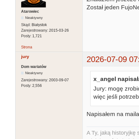
Został jeden FujoNe
Atarowiec
Nieaktywny
Skąd:
Białystok
Zarejestrowany:
2015-03-26
Posty:
1,721
Strona
jury
2026-07-09 07
Dom wariatów
Nieaktywny
x_angel napisał
Zarejestrowany:
2003-09-07
Posty:
2,556
Jury: mogę zrobi
więc jeśli potrzeb
Napisałem na maila
A Ty, jaką historyjk