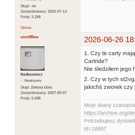
Skąd:
-oo
Zarejestrowany:
2002-07-13
Posty:
3,188
Strona
uicr0Bee
2026-06-26 18
1. Czy te carty maj
Cartride?
Nie śledziłem jego hi
Nadkasetarz
2. Czy w tych st2v
Nieaktywny
jakichś zworek czy 
Skąd:
Zielona Góra
Zarejestrowany:
2007-05-07
Posty:
5,498
Moje skany czasopism
https://archive.org/d
Potrzebujesz dyskiet
id=18887