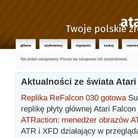
at
Twoje polskie źr
główna
użytkownicy
regulamin
szukaj
rejestr
Nie jesteś zalogowany.
Proszę się zalogować lub zarejestrować.
Aktualności ze świata Atari
Replika ReFalcon 030 gotowa
Sua
replikę płyty głównej Atari Falcon
ATRaction: menedżer obrazów 
ATR i XFD działający w przegląda