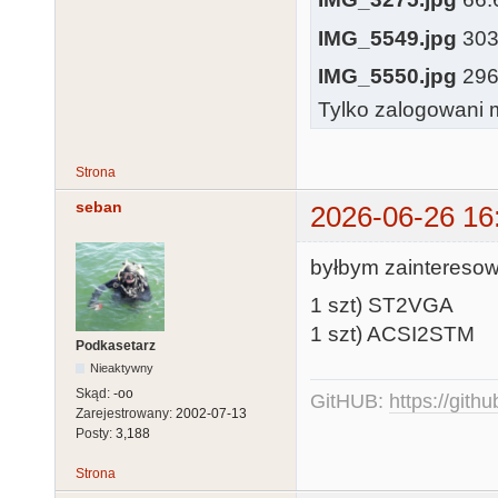
IMG_5549.jpg
303.
IMG_5550.jpg
296.
Tylko zalogowani m
Strona
seban
2026-06-26 16
byłbym zaintereso
1 szt) ST2VGA
1 szt) ACSI2STM
Podkasetarz
Nieaktywny
Skąd:
-oo
GitHUB:
https://gith
Zarejestrowany:
2002-07-13
Posty:
3,188
Strona