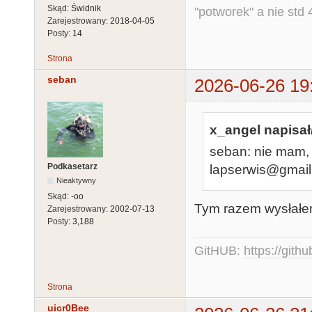
Skąd:
Świdnik
"potworek" a nie std 
Zarejestrowany:
2018-04-05
Posty:
14
Strona
seban
2026-06-26 19
x_angel napisał
seban: nie mam,
Podkasetarz
lapserwis@gmai
Nieaktywny
Skąd:
-oo
Tym razem wysłałem
Zarejestrowany:
2002-07-13
Posty:
3,188
GitHUB:
https://gith
Strona
uicr0Bee