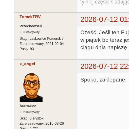
tylniej części siadają
TomekTRV
2026-07-12 01
Przechodzień
Cześć. Jeśli ten Fu
Nieaktywny
Skąd:
Laskowice Pomorskie
w piątek bo teraz 
Zarejestrowany:
2021-02-04
ciągu dnia napiszę
Posty:
93
x_angel
2026-07-12 22
Spoko, zaklepane.
Atarowiec
Nieaktywny
Skąd:
Białystok
Zarejestrowany:
2015-03-26
Posty:
1,721