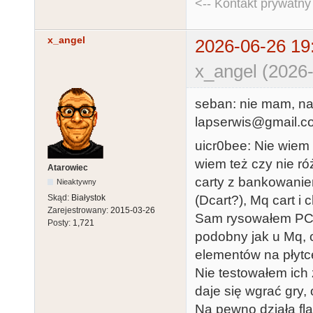
<-- Kontakt prywatn
x_angel
2026-06-26 19
x_angel (2026-
seban: nie mam, na
lapserwis@gmail.c
uicr0bee: Nie wiem
wiem też czy nie róż
Atarowiec
carty z bankowani
Nieaktywny
Skąd:
Białystok
(Dcart?), Mq cart i
Zarejestrowany:
2015-03-26
Sam rysowałem PCB
Posty:
1,721
podobny jak u Mq, 
elementów na płytc
Nie testowałem ich
daje się wgrać gry,
Na pewno działa fl