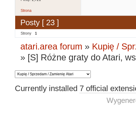
Strona
Posty [ 23 ]
Strony
1
atari.area forum
»
Kupię / Sp
»
[S] Różne graty do Atari, w
Currently installed
7 official extens
Wygenero