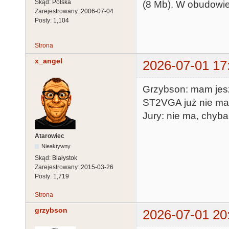
Skąd:
Polska
(8 Mb). W obudowie S
Zarejestrowany:
2006-07-04
Posty:
1,104
Strona
x_angel
2026-07-01 17
Grzybson: mam jesz
ST2VGA już nie m
Jury: nie ma, chyba
Atarowiec
Nieaktywny
Skąd:
Białystok
Zarejestrowany:
2015-03-26
Posty:
1,719
Strona
grzybson
2026-07-01 20