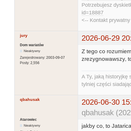
Potrzebujesz dyskiet
id=18887
<-- Kontakt prywatn
jury
2026-06-29 20
Dom wariatów
Z tego co rozumiem
Nieaktywny
Zarejestrowany:
2003-09-07
zrezygnowawszy, to
Posty:
2,556
A Ty, jaką historyjk
tylniej części siadają
qbahusak
2026-06-30 15
qbahusak (202
Atarowiec
jakby co, to Jataric
Nieaktywny