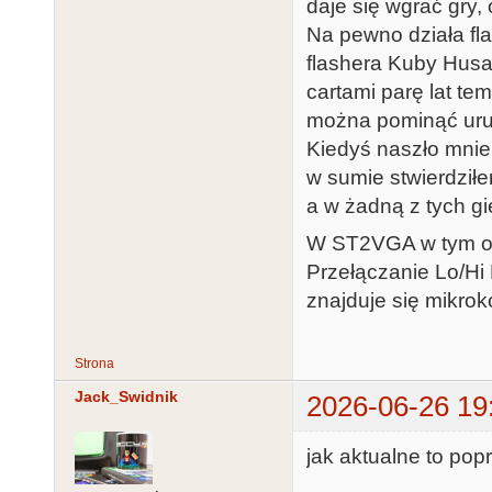
daje się wgrać gry,
Na pewno działa fl
flashera Kuby Husa
cartami parę lat te
można pominąć uruc
Kiedyś naszło mnie 
w sumie stwierdziłem
a w żadną z tych gi
W ST2VGA w tym ot
Przełączanie Lo/Hi 
znajduje się mikroko
Strona
Jack_Swidnik
2026-06-26 19
jak aktualne to pop