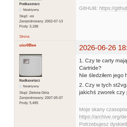
Podkasetarz
GitHUB:
https://gith
Nieaktywny
Skąd:
-oo
Zarejestrowany:
2002-07-13
Posty:
3,188
Strona
uicr0Bee
2026-06-26 18
1. Czy te carty maj
Cartride?
Nie śledziłem jego hi
Nadkasetarz
2. Czy w tych st2v
Nieaktywny
jakichś zworek czy 
Skąd:
Zielona Góra
Zarejestrowany:
2007-05-07
Posty:
5,495
Moje skany czasopism
https://archive.org/d
Potrzebujesz dyskiet