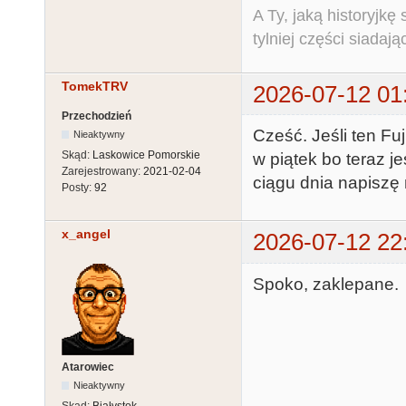
A Ty, jaką historyjk
tylniej części siadają
TomekTRV
2026-07-12 01
Przechodzień
Cześć. Jeśli ten Fu
Nieaktywny
Skąd:
Laskowice Pomorskie
w piątek bo teraz 
Zarejestrowany:
2021-02-04
ciągu dnia napiszę
Posty:
92
x_angel
2026-07-12 22
Spoko, zaklepane.
Atarowiec
Nieaktywny
Skąd:
Białystok