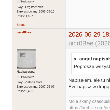
Nieaktywny
Skąd:
Częstochowa
Zarejestrowany:
2003-05-15
Posty:
1,427
Strona
uicr0Bee
2026-06-29 18
uicr0Bee (2026
x_angel napisał
Poproszę wszystk
Nadkasetarz
Nieaktywny
Napisałem, ale tu 
Skąd:
Zielona Góra
Ew. napisz w drugą 
Zarejestrowany:
2007-05-07
Posty:
5,495
Moje skany czasopism
https://archive.org/d