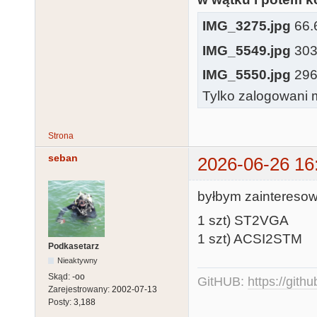
IMG_3275.jpg
66.6
IMG_5549.jpg
303.
IMG_5550.jpg
296.
Tylko zalogowani m
Strona
seban
2026-06-26 16
byłbym zaintereso
1 szt) ST2VGA
1 szt) ACSI2STM
Podkasetarz
Nieaktywny
Skąd:
-oo
GitHUB:
https://gith
Zarejestrowany:
2002-07-13
Posty:
3,188