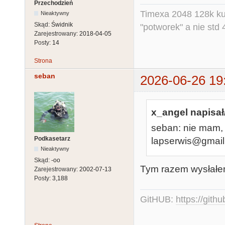
Przechodzień
Timexa 2048 128k ku
Nieaktywny
Skąd:
Świdnik
"potworek" a nie std 
Zarejestrowany:
2018-04-05
Posty:
14
Strona
seban
2026-06-26 19
x_angel napisał
seban: nie mam,
Podkasetarz
lapserwis@gmai
Nieaktywny
Skąd:
-oo
Tym razem wysłałem
Zarejestrowany:
2002-07-13
Posty:
3,188
GitHUB:
https://gith