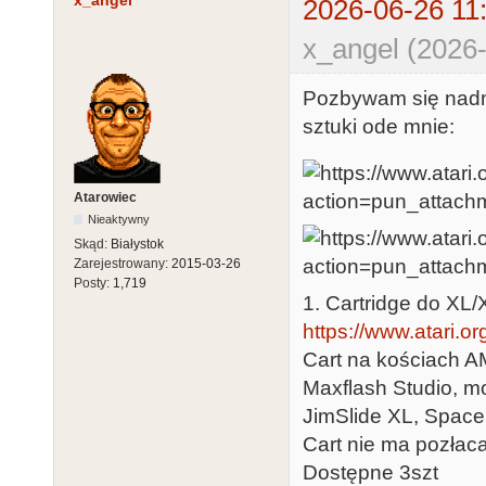
x_angel
2026-06-26 11
x_angel (2026-
Pozbywam się nadm
sztuki ode mnie:
Atarowiec
Nieaktywny
Skąd:
Białystok
Zarejestrowany:
2015-03-26
Posty:
1,719
1. Cartridge do XL/
https://www.atari.o
Cart na kościach A
Maxflash Studio, mo
JimSlide XL, Space
Cart nie ma pozłac
Dostępne 3szt