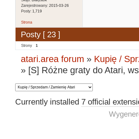
Zarejestrowany:
2015-03-26
Posty:
1,719
Strona
Posty [ 23 ]
Strony
1
atari.area forum
»
Kupię / Sp
»
[S] Różne graty do Atari, w
Currently installed
7 official extens
Wygenero