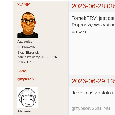
x_angel
2026-06-28 08
TomekTRV: jest osta
Poproszę wszystkic
paczki.
Atarowiec
Nieaktywny
Skąd:
Białystok
Zarejestrowany:
2015-03-26
Posty:
1,719
Strona
grzybson
2026-06-29 13
Jezeli coś zostało 
grzybson/SSG^NG
Atarowiec