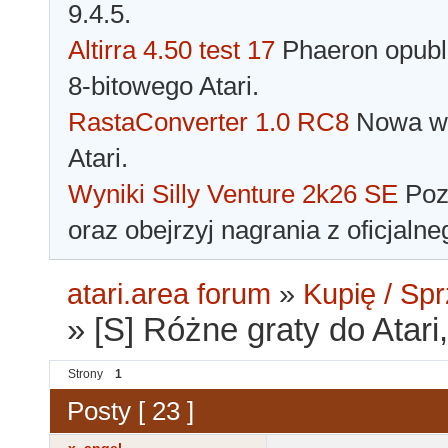
9.4.5.
Altirra 4.50 test 17
Phaeron opubli
8-bitowego Atari.
RastaConverter 1.0 RC8
Nowa wer
Atari.
Wyniki Silly Venture 2k26 SE
Pozn
oraz obejrzyj nagrania z oficjaln
atari.area forum
»
Kupię / Sp
»
[S] Różne graty do Atari
Strony
1
Posty [ 23 ]