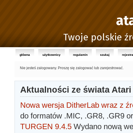
at
Twoje polskie źr
główna
użytkownicy
regulamin
szukaj
rejestr
Nie jesteś zalogowany.
Proszę się zalogować lub zarejestrować.
Aktualności ze świata Atari
Nowa wersja DitherLab wraz z źr
do formatów .MIC, .GR8, .GR9 o
TURGEN 9.4.5
Wydano nową wer