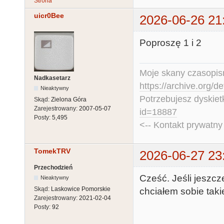
Strona
uicr0Bee
2026-06-26 21
Poproszę 1 i 2
Moje skany czasopism
Nadkasetarz
https://archive.org/d
Nieaktywny
Potrzebujesz dyskiet
Skąd:
Zielona Góra
Zarejestrowany:
2007-05-07
id=18887
Posty:
5,495
<-- Kontakt prywatn
TomekTRV
2026-06-27 23
Przechodzień
Cześć. Jeśli jeszc
Nieaktywny
Skąd:
Laskowice Pomorskie
chciałem sobie takie
Zarejestrowany:
2021-02-04
Posty:
92