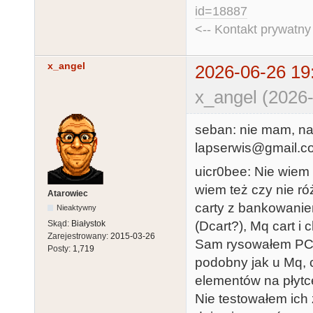
id=18887
<-- Kontakt prywatn
x_angel
2026-06-26 19
x_angel (2026-
seban: nie mam, na
lapserwis@gmail.c
uicr0bee: Nie wiem
wiem też czy nie róż
Atarowiec
carty z bankowani
Nieaktywny
Skąd:
Białystok
(Dcart?), Mq cart i
Zarejestrowany:
2015-03-26
Sam rysowałem PCB
Posty:
1,719
podobny jak u Mq, 
elementów na płytc
Nie testowałem ich