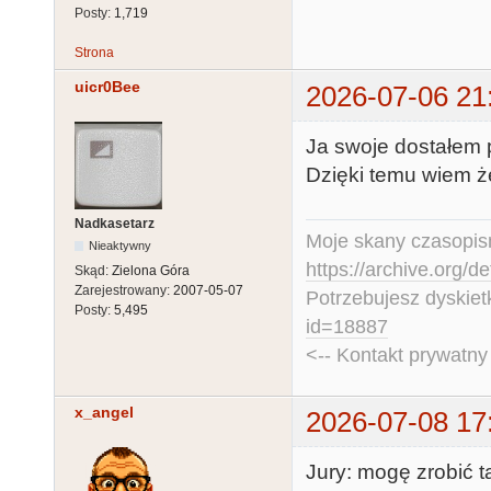
Posty:
1,719
Strona
uicr0Bee
2026-07-06 21
Ja swoje dostałem p
Dzięki temu wiem że
Nadkasetarz
Moje skany czasopism
Nieaktywny
https://archive.org/d
Skąd:
Zielona Góra
Zarejestrowany:
2007-05-07
Potrzebujesz dyskiet
Posty:
5,495
id=18887
<-- Kontakt prywatn
x_angel
2026-07-08 17
Jury: mogę zrobić t