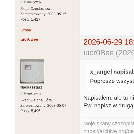
Nieaktywny
Skąd:
Częstochowa
Zarejestrowany:
2003-05-15
Posty:
1,427
Strona
uicr0Bee
2026-06-29 18
uicr0Bee (2026
x_angel napisał
Poproszę wszystk
Nadkasetarz
Nieaktywny
Napisałem, ale tu 
Skąd:
Zielona Góra
Ew. napisz w drugą 
Zarejestrowany:
2007-05-07
Posty:
5,495
Moje skany czasopism
https://archive.org/d