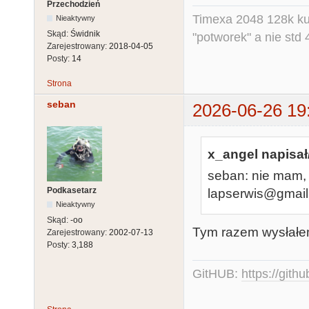
Przechodzień
Timexa 2048 128k ku
Nieaktywny
Skąd:
Świdnik
"potworek" a nie std 
Zarejestrowany:
2018-04-05
Posty:
14
Strona
seban
2026-06-26 19
x_angel napisał
seban: nie mam,
Podkasetarz
lapserwis@gmai
Nieaktywny
Skąd:
-oo
Tym razem wysłałem
Zarejestrowany:
2002-07-13
Posty:
3,188
GitHUB:
https://gith