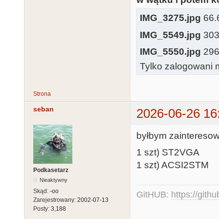
IMG_3275.jpg
66.6
IMG_5549.jpg
303.
IMG_5550.jpg
296.
Tylko zalogowani m
Strona
seban
2026-06-26 16
byłbym zaintereso
1 szt) ST2VGA
1 szt) ACSI2STM
Podkasetarz
Nieaktywny
Skąd:
-oo
GitHUB:
https://gith
Zarejestrowany:
2002-07-13
Posty:
3,188