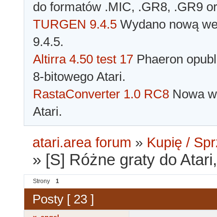
do formatów .MIC, .GR8, .GR9 o
TURGEN 9.4.5
Wydano nową wer
9.4.5.
Altirra 4.50 test 17
Phaeron opubli
8-bitowego Atari.
RastaConverter 1.0 RC8
Nowa wer
Atari.
atari.area forum
»
Kupię / Sp
»
[S] Różne graty do Atari
Strony
1
Posty [ 23 ]