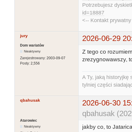
Potrzebujesz dyskiet
id=18887
<-- Kontakt prywatn
jury
2026-06-29 20
Dom wariatów
Z tego co rozumiem
Nieaktywny
Zarejestrowany:
2003-09-07
zrezygnowawszy, to
Posty:
2,556
A Ty, jaką historyjk
tylniej części siadają
qbahusak
2026-06-30 15
qbahusak (202
Atarowiec
jakby co, to Jataric
Nieaktywny