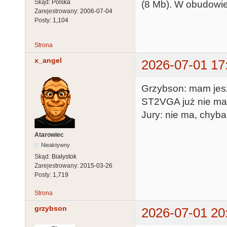
Skąd:
Polska
(8 Mb). W obudowie S
Zarejestrowany:
2006-07-04
Posty:
1,104
Strona
x_angel
2026-07-01 17
Grzybson: mam jesz
ST2VGA już nie m
Jury: nie ma, chyba
Atarowiec
Nieaktywny
Skąd:
Białystok
Zarejestrowany:
2015-03-26
Posty:
1,719
Strona
grzybson
2026-07-01 20