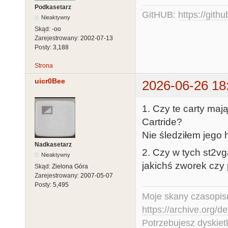
Podkasetarz
GitHUB:
https://gith
Nieaktywny
Skąd:
-oo
Zarejestrowany:
2002-07-13
Posty:
3,188
Strona
uicr0Bee
2026-06-26 18
1. Czy te carty maj
Cartride?
Nie śledziłem jego hi
Nadkasetarz
2. Czy w tych st2v
Nieaktywny
jakichś zworek czy 
Skąd:
Zielona Góra
Zarejestrowany:
2007-05-07
Posty:
5,495
Moje skany czasopism
https://archive.org/d
Potrzebujesz dyskiet