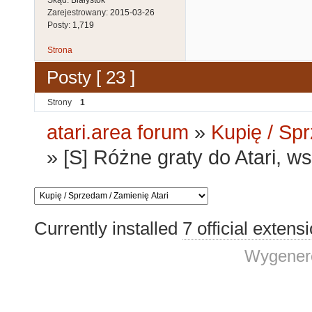
Zarejestrowany:
2015-03-26
Posty:
1,719
Strona
Posty [ 23 ]
Strony
1
atari.area forum
»
Kupię / Sp
»
[S] Różne graty do Atari, w
Currently installed
7 official extens
Wygenero