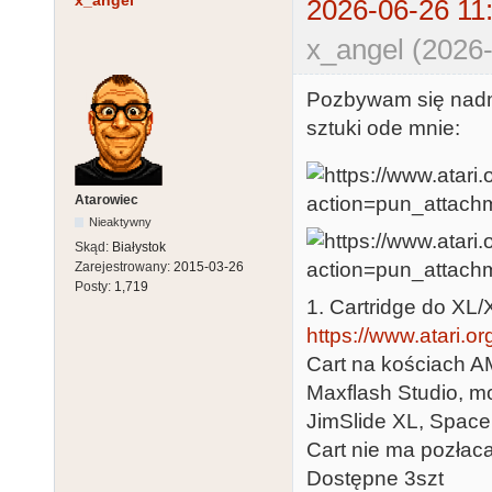
x_angel
2026-06-26 11
x_angel (2026-
Pozbywam się nadm
sztuki ode mnie:
Atarowiec
Nieaktywny
Skąd:
Białystok
Zarejestrowany:
2015-03-26
Posty:
1,719
1. Cartridge do XL/
https://www.atari.o
Cart na kościach A
Maxflash Studio, mo
JimSlide XL, Space
Cart nie ma pozłac
Dostępne 3szt