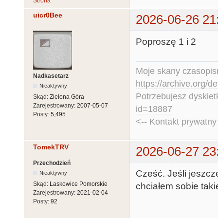
Strona
uicr0Bee
2026-06-26 21
Poproszę 1 i 2
Moje skany czasopism
Nadkasetarz
https://archive.org/d
Nieaktywny
Potrzebujesz dyskiet
Skąd:
Zielona Góra
Zarejestrowany:
2007-05-07
id=18887
Posty:
5,495
<-- Kontakt prywatn
TomekTRV
2026-06-27 23
Przechodzień
Cześć. Jeśli jeszc
Nieaktywny
Skąd:
Laskowice Pomorskie
chciałem sobie takie
Zarejestrowany:
2021-02-04
Posty:
92