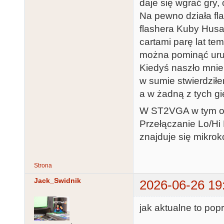
daje się wgrać gry,
Na pewno działa fl
flashera Kuby Husa
cartami parę lat te
można pominąć uruc
Kiedyś naszło mnie 
w sumie stwierdziłem
a w żadną z tych gi
W ST2VGA w tym ot
Przełączanie Lo/Hi 
znajduje się mikroko
Strona
Jack_Swidnik
2026-06-26 19
jak aktualne to pop