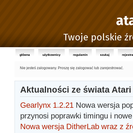
at
Twoje polskie źr
główna
użytkownicy
regulamin
szukaj
rejestr
Nie jesteś zalogowany.
Proszę się zalogować lub zarejestrować.
Aktualności ze świata Atari
Gearlynx 1.2.21
Nowa wersja popu
przynosi poprawki timingu i nowe
Nowa wersja DitherLab wraz z źr