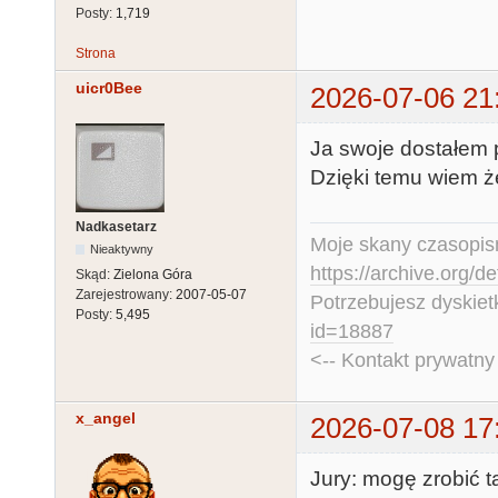
Posty:
1,719
Strona
uicr0Bee
2026-07-06 21
Ja swoje dostałem p
Dzięki temu wiem że
Nadkasetarz
Moje skany czasopism
Nieaktywny
https://archive.org/d
Skąd:
Zielona Góra
Zarejestrowany:
2007-05-07
Potrzebujesz dyskiet
Posty:
5,495
id=18887
<-- Kontakt prywatn
x_angel
2026-07-08 17
Jury: mogę zrobić t