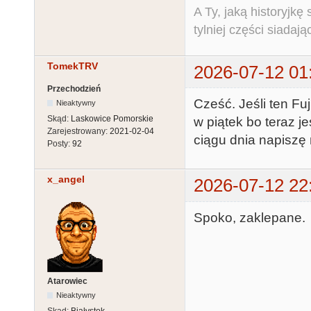
A Ty, jaką historyjk
tylniej części siadają
TomekTRV
2026-07-12 01
Przechodzień
Cześć. Jeśli ten Fu
Nieaktywny
Skąd:
Laskowice Pomorskie
w piątek bo teraz 
Zarejestrowany:
2021-02-04
ciągu dnia napiszę
Posty:
92
x_angel
2026-07-12 22
Spoko, zaklepane.
Atarowiec
Nieaktywny
Skąd:
Białystok