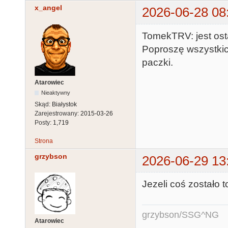
x_angel
2026-06-28 08
TomekTRV: jest osta
Poproszę wszystkic
paczki.
Atarowiec
Nieaktywny
Skąd:
Białystok
Zarejestrowany:
2015-03-26
Posty:
1,719
Strona
grzybson
2026-06-29 13
Jezeli coś zostało 
grzybson/SSG^NG
Atarowiec