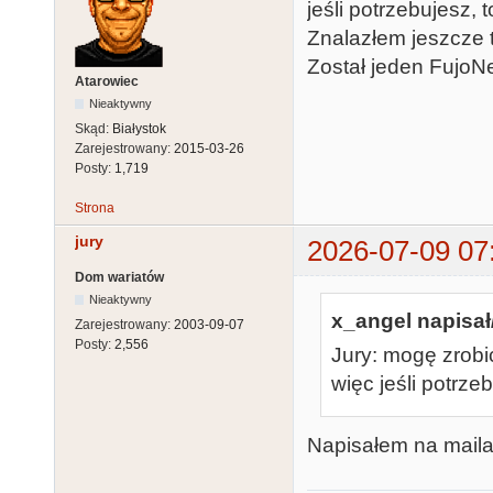
jeśli potrzebujesz, t
Znalazłem jeszcze tr
Został jeden FujoNe
Atarowiec
Nieaktywny
Skąd:
Białystok
Zarejestrowany:
2015-03-26
Posty:
1,719
Strona
jury
2026-07-09 07
Dom wariatów
Nieaktywny
x_angel napisał
Zarejestrowany:
2003-09-07
Posty:
2,556
Jury: mogę zrobi
więc jeśli potrzeb
Napisałem na maila