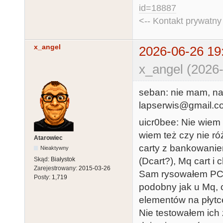
id=18887
<-- Kontakt prywatn
x_angel
2026-06-26 19
x_angel (2026-
seban: nie mam, na
lapserwis@gmail.c
uicr0bee: Nie wiem
wiem też czy nie róż
Atarowiec
carty z bankowani
Nieaktywny
Skąd:
Białystok
(Dcart?), Mq cart i
Zarejestrowany:
2015-03-26
Sam rysowałem PCB
Posty:
1,719
podobny jak u Mq, 
elementów na płytc
Nie testowałem ich