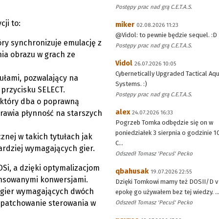
Postępy prac nad grą C.E.T.A.S.
ji to:
miker
02.08.2026 11:23
@Vidol: to pewnie będzie sequel. :D
ry synchronizuje emulację z
Postępy prac nad grą C.E.T.A.S.
nia obrazu w grach ze
Vidol
26.07.2026 10:05
Cybernetically Upgraded Tactical Aqu
ułami, pozwalający na
Systems. :)
 przycisku SELECT.
Postępy prac nad grą C.E.T.A.S.
 który dba o poprawną
alex
prawia płynność na starszych
24.07.2026 16:33
Pogrzeb Tomka odbędzie się on w
poniedziałek 3 sierpnia o godzinie 1
nej w takich tytułach jak
C...
ardziej wymagających gier.
Odszedł Tomasz 'Pecuś' Pecko
DSi, a dzięki optymalizacjom
qbahusak
19.07.2026 22:55
ansowanymi konwersjami.
Dzięki Tomkowi mamy też DOSII/D v 
 gier wymagających dwóch
epokę go używałem bez tej wiedzy. ..
e patchowanie sterowania w
Odszedł Tomasz 'Pecuś' Pecko