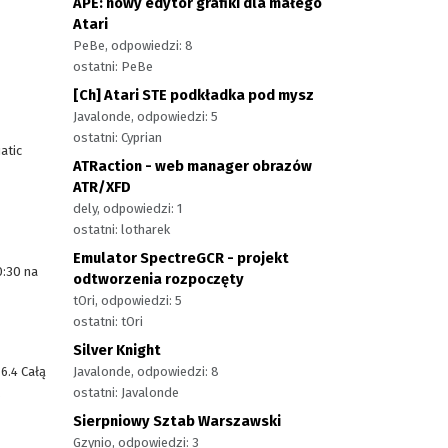
APE: nowy edytor grafiki dla małego
Atari
PeBe, odpowiedzi: 8
ostatni: PeBe
[Ch] Atari STE podkładka pod mysz
Javalonde, odpowiedzi: 5
ostatni: Cyprian
atic
ATRaction - web manager obrazów
ATR/XFD
dely, odpowiedzi: 1
ostatni: lotharek
Emulator SpectreGCR - projekt
0:30 na
odtworzenia rozpoczęty
tOri, odpowiedzi: 5
ostatni: tOri
Silver Knight
6.4 Całą
Javalonde, odpowiedzi: 8
.
ostatni: Javalonde
Sierpniowy Sztab Warszawski
Gzynio, odpowiedzi: 3