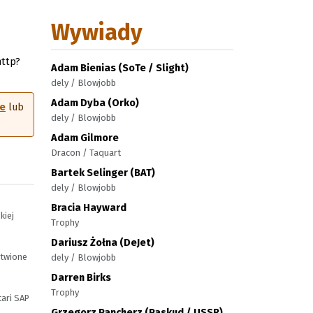
Wywiady
http?
Adam Bienias (SoTe / Slight)
dely / Blowjobb
Adam Dyba (Orko)
le
lub
dely / Blowjobb
Adam Gilmore
Dracon / Taquart
Bartek Selinger (BAT)
dely / Blowjobb
Bracia Hayward
kiej
Trophy
Dariusz Żołna (DeJet)
atwione
dely / Blowjobb
Darren Birks
Trophy
tari SAP
Grzegorz Pancherz (Paskud / USSR)