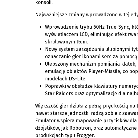
konsoli.
Najważniejsze zmiany wprowadzone w tej edyc
Wprowadzenie trybu 60Hz True-Sync, któ
wyświetlaczem LCD, eliminując efekt rwa
skrolowanym tłem.
Nowy system zarządzania ulubionymi tyt
oznaczanie gier ikonami serc za pomocą
Ulepszony mechanizm pomijania klatek,
emulację obiektów Player-Missile, co po
modelach DS-Lite.
Poprawki w obsłudze klawiatury numerycz
Star Raiders oraz optymalizacje dla najb
Większość gier działa z pełną prędkością na 
nawet starsze jednostki radzą sobie z zaaw
Emulator wspiera mapowanie przycisków dla
dżojstików, jak Robotron, oraz automatyczn
produkcjach typu Frogger.