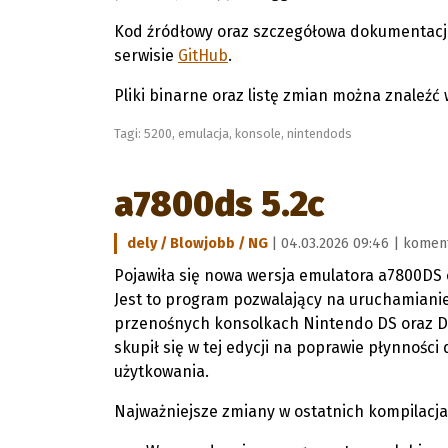
Kod źródłowy oraz szczegółowa dokumentacja
serwisie
GitHub
.
Pliki binarne oraz listę zmian można znaleźć 
Tagi:
5200
,
emulacja
,
konsole
,
nintendods
a7800ds 5.2c
dely / Blowjobb / NG
| 04.03.2026 09:46 |
koment
Pojawiła się nowa wersja emulatora a7800DS
Jest to program pozwalający na uruchamianie 
przenośnych konsolkach Nintendo DS oraz DS
skupił się w tej edycji na poprawie płynności
użytkowania.
Najważniejsze zmiany w ostatnich kompilacj