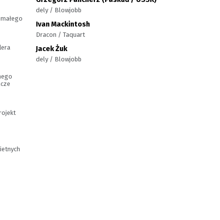
dely / Blowjobb
r małego
Ivan Mackintosh
Dracon / Taquart
lera
Jacek Żuk
dely / Blowjobb
anego
ącze
rojekt
ietnych