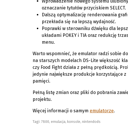
Wprowadzenie nowego systemu ulubionyc
oznaczanie tytułów przyciskiem SELECT.
Dalszą optymalizację renderowania grafi
przekłada się na lepszą wydajność.
Poprawki w sterowniku dźwięku dla leps
układami POKEY i TIA oraz redukcję trz
menu.
Warto wspomnieć, że emulator radzi sobie do
na starszych modelach DS-Lite większość kla
czy Food Fight działa z pełną prędkością. P
jedynie największe produkcje korzystające 
pamięci.
Pełną listę zmian oraz pliki do pobrania zawi
projektu.
Więcej informacji o samym
emulatorze
.
Tagi:
7800
,
emulacja
,
konsole
,
nintendods