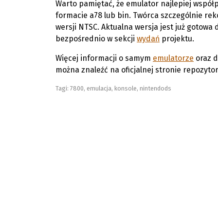
Warto pamiętać, że emulator najlepiej współ
formacie a78 lub bin. Twórca szczególnie re
wersji NTSC. Aktualna wersja jest już gotowa d
bezpośrednio w sekcji
wydań
projektu.
Więcej informacji o samym
emulatorze
oraz d
można znaleźć na oficjalnej stronie repozyto
Tagi:
7800
,
emulacja
,
konsole
,
nintendods