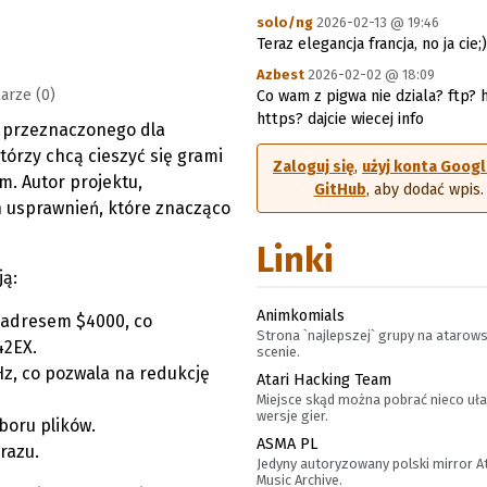
solo/ng
2026-02-13 @ 19:46
Teraz elegancja francja, no ja cie;)
Azbest
2026-02-02 @ 18:09
arze (0)
Co wam z pigwa nie dziala? ftp? 
https? dajcie wiecej info
, przeznaczonego dla
tórzy chcą cieszyć się grami
Zaloguj się
,
użyj konta Goog
. Autor projektu,
GitHub
, aby dodać wpis.
h usprawnień, które znacząco
Linki
ją:
Animkomials
 adresem $4000, co
Strona `najlepszej` grupy na atarows
42EX.
scenie.
z, co pozwala na redukcję
Atari Hacking Team
Miejsce skąd można pobrać nieco uł
wersje gier.
boru plików.
ASMA PL
razu.
Jedyny autoryzowany polski mirror A
Music Archive.