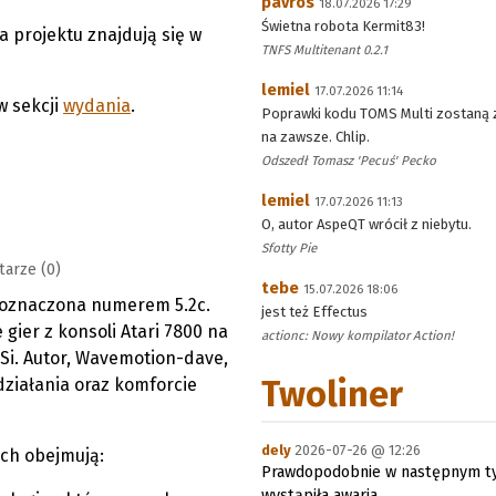
pavros
18.07.2026 17:29
Świetna robota Kermit83!
 projektu znajdują się w
TNFS Multitenant 0.2.1
lemiel
17.07.2026 11:14
w sekcji
wydania
.
Poprawki kodu TOMS Multi zostaną 
na zawsze. Chlip.
Odszedł Tomasz 'Pecuś' Pecko
lemiel
17.07.2026 11:13
O, autor AspeQT wrócił z niebytu.
Sfotty Pie
arze (0)
tebe
15.07.2026 18:06
 oznaczona numerem 5.2c.
jest też Effectus
gier z konsoli Atari 7800 na
actionc: Nowy kompilator Action!
i. Autor, Wavemotion-dave,
Twoliner
 działania oraz komforcie
dely
2026-07-26 @ 12:26
ach obejmują:
Prawdopodobnie w następnym ty
wystąpiła awaria.