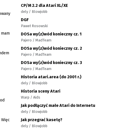
CP/M 2.2 dla Atari XL/XE
dely / Blowjobb
nowany
DGF
Paweł Rosowski
ie mam
DOSa wy(z)wód konieczny cz. 1
Pajero / MadTeam
DOSa wy(z)wód konieczny cz. 2
endem
Pajero / MadTeam
DOSa wy(z)wód konieczny cz. 3
Pajero / MadTeam
Historia atari.area (do 2001 r.)
dely / Blowjobb
Historia sceny Atari
Warp / Aids
pod
Jak podłączyć małe Atari do Internetu
dely / Blowjobb
Jak przegrać kasetę?
. Więc
dely / Blowjobb