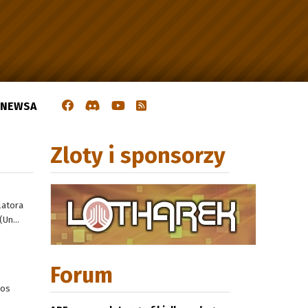
J NEWSA
Zloty i sponsorzy
latora
Un...
Forum
dos