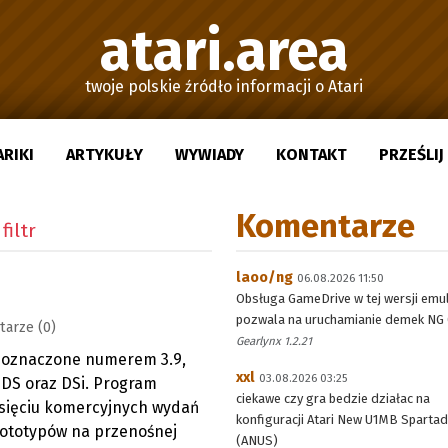
atari.area
twoje polskie źródło informacji o Atari
ARIKI
ARTYKUŁY
WYWIADY
KONTAKT
PRZEŚLI
Komentarze
filtr
laoo/ng
06.08.2026 11:50
Obsługa GameDrive w tej wersji emu
pozwala na uruchamianie demek NG (
arze (0)
Gearlynx 1.2.21
, oznaczone numerem 3.9,
xxl
03.08.2026 03:25
 DS oraz DSi. Program
ciekawe czy gra bedzie działac na
sięciu komercyjnych wydań
konfiguracji Atari New U1MB Sparta
rototypów na przenośnej
(ANUS)