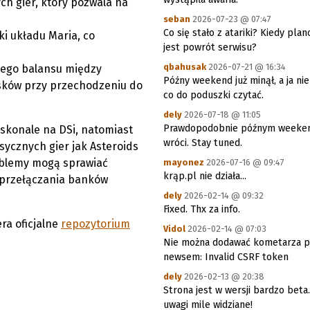
h gier, który pozwala na
seban
2026-07-23 @ 07:47
Co się stało z atariki? Kiedy pla
ki układu Maria, co
jest powrót serwisu?
qbahusak
2026-07-21 @ 16:34
zego balansu między
Późny weekend już minął, a ja n
asków przy przechodzeniu do
co do poduszki czytać.
dely
2026-07-18 @ 11:05
Prawdopodobnie późnym week
skonale na DSi, natomiast
wróci. Stay tuned.
sycznych gier jak Asteroids
roblemy mogą sprawiać
mayonez
2026-07-16 @ 09:47
krąp.pl nie działa...
z przełączania banków
dely
2026-02-14 @ 09:32
Fixed. Thx za info.
era oficjalne
repozytorium
Vidol
2026-02-14 @ 07:03
Nie można dodawać kometarza 
newsem: Invalid CSRF token
dely
2026-02-13 @ 20:38
Strona jest w wersji bardzo beta
uwagi mile widziane!