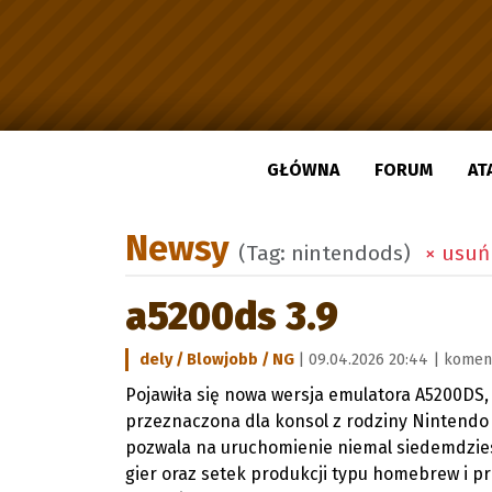
GŁÓWNA
FORUM
AT
Newsy
(Tag: nintendods)
× usuń 
a5200ds 3.9
dely / Blowjobb / NG
| 09.04.2026 20:44 |
koment
Pojawiła się nowa wersja emulatora A5200DS
przeznaczona dla konsol z rodziny Nintendo
pozwala na uruchomienie niemal siedemdzie
gier oraz setek produkcji typu homebrew i p