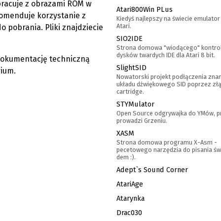
pracuje z obrazami ROM w
Atari800Win PLus
komenduje korzystanie z
Kiedyś najlepszy na świecie emulato
Atari.
o pobrania. Pliki znajdziecie
SIO2IDE
Strona domowa "wiodącego" kontro
dysków twardych IDE dla Atari 8 bit.
okumentację techniczną
SlightSID
rium.
Nowatorski projekt podłączenia zn
układu dźwiękowego SID poprzez zł
cartridge.
STYMulator
Open Source odgrywajka do YMów, p
prowadzi Grzeniu.
XASM
Strona domowa programu X-Asm -
pecetowego narzędzia do pisania św
dem :).
Adept`s Sound Corner
AtariAge
Atarynka
Drac030