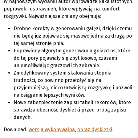
W najnowszym wydaniu autor wprowadził kilka istotnych
poprawek i usprawnień, które wpływają na komfort
rozgrywki. Najważniejsze zmiany obejmują:
Drobne korekty w generowaniu gałęzi, dzięki czemu
nie będą już pojawiać się masowo jedna za drugą po
tej samej stronie pnia.
Poprawiony algorytm generowania gniazd os, które
do tej pory pojawiały się zbyt losowo, czasami
uniemożliwiając graczowi ich zebranie.
Zmodyfikowany system skalowania stopnia
trudności, co powinno przełożyć się na
przyjemniejszą, nieco łatwiejszą rozgrywkę i pozwoli
na osiąganie lepszych wyników.
Nowe zabezpieczenie zapisu tabeli rekordów, które
sprawdza obecność dyskietki przed próbą zapisu
danych.
Download:
wersja wykonywalna
,
obraz dyskietki
.