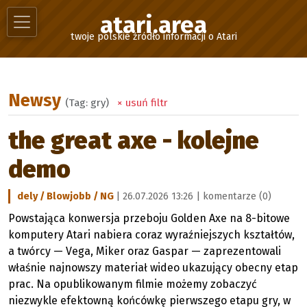
atari.area
twoje polskie źródło informacji o Atari
Newsy
(Tag: gry)
× usuń filtr
the great axe - kolejne
demo
dely / Blowjobb / NG
| 26.07.2026 13:26 |
komentarze (0)
Powstająca konwersja przeboju Golden Axe na 8-bitowe
komputery Atari nabiera coraz wyraźniejszych kształtów,
a twórcy — Vega, Miker oraz Gaspar — zaprezentowali
właśnie najnowszy materiał wideo ukazujący obecny etap
prac. Na opublikowanym filmie możemy zobaczyć
niezwykle efektowną końcówkę pierwszego etapu gry, w