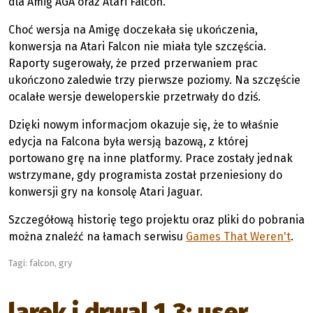
dla Amig AGA oraz Atari Falcon.
Choć wersja na Amigę doczekała się ukończenia,
konwersja na Atari Falcon nie miała tyle szczęścia.
Raporty sugerowały, że przed przerwaniem prac
ukończono zaledwie trzy pierwsze poziomy. Na szczęście
ocalałe wersje deweloperskie przetrwały do dziś.
Dzięki nowym informacjom okazuje się, że to właśnie
edycja na Falcona była wersją bazową, z której
portowano grę na inne platformy. Prace zostały jednak
wstrzymane, gdy programista został przeniesiony do
konwersji gry na konsolę Atari Jaguar.
Szczegółową historię tego projektu oraz pliki do pobrania
można znaleźć na łamach serwisu
Games That Weren't
.
Tagi:
falcon
,
gry
larek i drwal 1.3: user