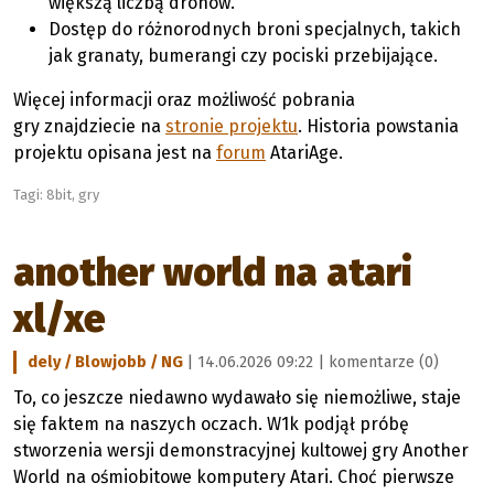
większą liczbą dronów.
Dostęp do różnorodnych broni specjalnych, takich
jak granaty, bumerangi czy pociski przebijające.
Więcej informacji oraz możliwość pobrania
gry znajdziecie na
stronie projektu
. Historia powstania
projektu opisana jest na
forum
AtariAge.
Tagi:
8bit
,
gry
another world na atari
xl/xe
dely / Blowjobb / NG
| 14.06.2026 09:22 |
komentarze (0)
To, co jeszcze niedawno wydawało się niemożliwe, staje
się faktem na naszych oczach. W1k podjął próbę
stworzenia wersji demonstracyjnej kultowej gry Another
World na ośmiobitowe komputery Atari. Choć pierwsze