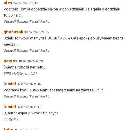
alex
24.07.2026 16:33
Pogrzeb Tomka odbędzie się on w poniedziałek 3 sierpnia o godzinie
10:30 na C...
Odszedł Tomasz 'Pecuś' Pecko
qbahusak
19.07.2026 22:55
Dzięki Tomkowi mamy też DOSII/D v 6.4 Całą epokę go używałem bez tej
wiedzy. ...
Odszedł Tomasz 'Pecuś' Pecko
pavros
18.07.2026 17:29
Świetna robota Kermit83!
TNFS Multitenant 0.2.1
lemiel
17.07.2026 11:14
Poprawki kodu TOMS Multi zostaną z nami na zawsze. Chlip.
Odszedł Tomasz 'Pecuś' Pecko
lemiel
17.07.2026 11:13
O, autor AspeQT wrócił z niebytu.
Sfotty Pie
tebe