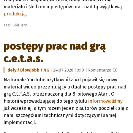
materiału i śledzenia postępów prac nad tą wyjątkową
produkcją
.
Tagi:
8bit
,
gry
postępy prac nad grą
c.e.t.a.s.
dely / Blowjobb / NG
| 24.07.2026 19:19 |
komentarze (3)
Na kanale YouTube użytkownika xxl pojawił się nowy
materiał wideo prezentujący aktualne postępy prac nad
grą C.E.T.A.S. przeznaczoną dla 8-bitowego Atari. O
historii wprowadzającej do tego tytułu
informowaliśmy
już wcześniej, a tym razem jeden z autorów podzielił się z
nami szczegółami technicznymi dotyczącymi samej
implementacji.