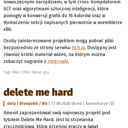
nowoczesnymi narzędziami, w tym cross-kompilatorem
GCC oraz algorytmami sztucznej inteligencji, które
pomogły w konwersji grafik do 16 kolorów oraz w
tłumaczeniu sekcji napisanych pierwotnie w asemblerze
x86.
Osoby zainteresowane projektem mogą pobrać pliki
bezpośrednio ze strony serwisu
Itch.io
. Dostępny jest
również krótki materiał wideo, na którym można
zobaczyć nagranie z
rozgrywki
.
Tagi:
16bit
,
32bit
,
falcon
,
gry
delete me hard
dely / Blowjobb / NG
| 17.06.2026 06:40 |
komentarze (0)
Ilmenit zaprezentował swój najnowszy projekt pod
tytułem Delete Me Hard. Jest to strzelanka
zręcznościowa, która przenosi graczy w świat