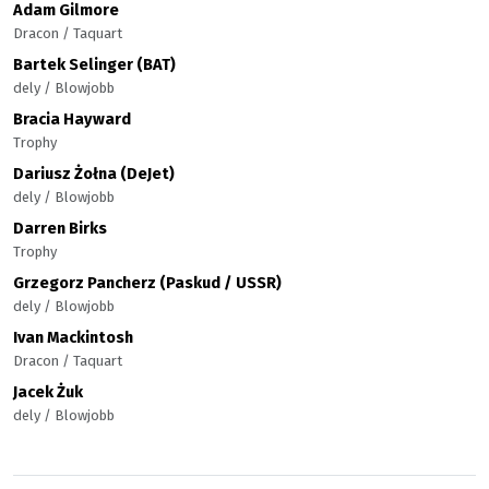
Adam Gilmore
Dracon / Taquart
Bartek Selinger (BAT)
dely / Blowjobb
Bracia Hayward
Trophy
Dariusz Żołna (DeJet)
dely / Blowjobb
Darren Birks
Trophy
Grzegorz Pancherz (Paskud / USSR)
dely / Blowjobb
Ivan Mackintosh
Dracon / Taquart
Jacek Żuk
dely / Blowjobb