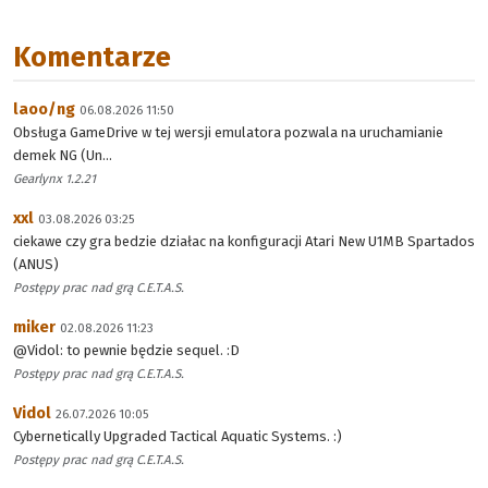
Komentarze
laoo/ng
06.08.2026 11:50
Obsługa GameDrive w tej wersji emulatora pozwala na uruchamianie
demek NG (Un...
Gearlynx 1.2.21
xxl
03.08.2026 03:25
ciekawe czy gra bedzie działac na konfiguracji Atari New U1MB Spartados
(ANUS)
Postępy prac nad grą C.E.T.A.S.
miker
02.08.2026 11:23
@Vidol: to pewnie będzie sequel. :D
Postępy prac nad grą C.E.T.A.S.
Vidol
26.07.2026 10:05
Cybernetically Upgraded Tactical Aquatic Systems. :)
Postępy prac nad grą C.E.T.A.S.