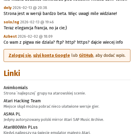
dely
2026-02-13 @ 20:38
Strona jest w wersji bardzo beta. Więc uwagi mile widziane!
solo/ng
2026-02-13 @ 19:46
Teraz elegancja francja, no ja cie;)
Azbest
2026-02-02 @ 18:09
Co wam z pigwa nie dziala? ftp? http? https? dajcie wiecej info
Zaloguj się
,
użyj konta Google
lub
GitHub
, aby dodać wpis.
Linki
Animkomials
Strona `najlepszej` grupy na atarowskiej scenie.
Atari Hacking Team
Miejsce skąd można pobrać nieco ułatwione wersje gier.
ASMA PL
Jedyny autoryzowany polski mirror Atari SAP Music Archive.
Atari800Win PLus
Kiedyś najlepszy na świecie emulator małego Atari.