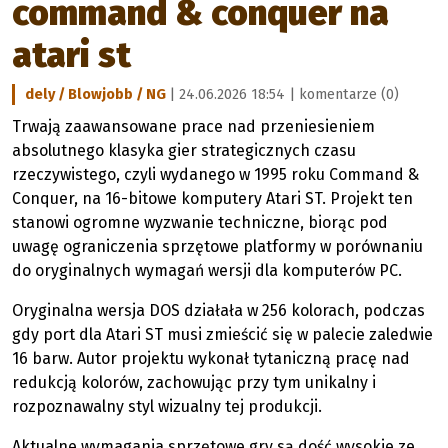
command & conquer na
atari st
dely / Blowjobb / NG
| 24.06.2026 18:54 |
komentarze (0)
Trwają zaawansowane prace nad przeniesieniem
absolutnego klasyka gier strategicznych czasu
rzeczywistego, czyli wydanego w 1995 roku Command &
Conquer, na 16-bitowe komputery Atari ST. Projekt ten
stanowi ogromne wyzwanie techniczne, biorąc pod
uwagę ograniczenia sprzętowe platformy w porównaniu
do oryginalnych wymagań wersji dla komputerów PC.
Oryginalna wersja DOS działała w 256 kolorach, podczas
gdy port dla Atari ST musi zmieścić się w palecie zaledwie
16 barw. Autor projektu wykonał tytaniczną pracę nad
redukcją kolorów, zachowując przy tym unikalny i
rozpoznawalny styl wizualny tej produkcji.
Aktualne wymagania sprzętowe gry są dość wysokie ze