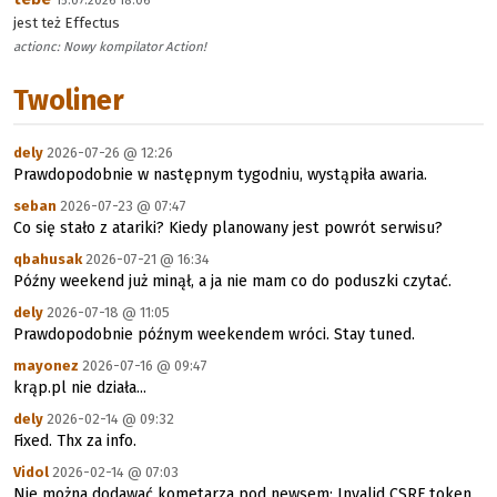
15.07.2026 18:06
jest też Effectus
actionc: Nowy kompilator Action!
Twoliner
dely
2026-07-26 @ 12:26
Prawdopodobnie w następnym tygodniu, wystąpiła awaria.
seban
2026-07-23 @ 07:47
Co się stało z atariki? Kiedy planowany jest powrót serwisu?
qbahusak
2026-07-21 @ 16:34
Późny weekend już minął, a ja nie mam co do poduszki czytać.
dely
2026-07-18 @ 11:05
Prawdopodobnie późnym weekendem wróci. Stay tuned.
mayonez
2026-07-16 @ 09:47
krąp.pl nie działa...
dely
2026-02-14 @ 09:32
Fixed. Thx za info.
Vidol
2026-02-14 @ 07:03
Nie można dodawać kometarza pod newsem: Invalid CSRF token