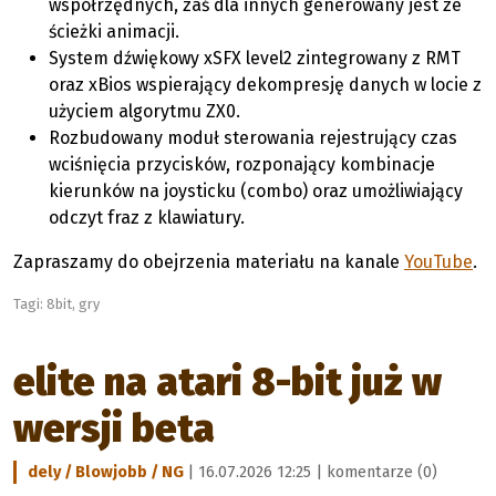
współrzędnych, zaś dla innych generowany jest ze
ścieżki animacji.
System dźwiękowy xSFX level2 zintegrowany z RMT
oraz xBios wspierający dekompresję danych w locie z
użyciem algorytmu ZX0.
Rozbudowany moduł sterowania rejestrujący czas
wciśnięcia przycisków, rozponający kombinacje
kierunków na joysticku (combo) oraz umożliwiający
odczyt fraz z klawiatury.
Zapraszamy do obejrzenia materiału na kanale
YouTube
.
Tagi:
8bit
,
gry
elite na atari 8-bit już w
wersji beta
dely / Blowjobb / NG
| 16.07.2026 12:25 |
komentarze (0)