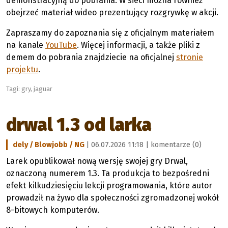
demonstracyjną do pobrania. W sieci można również
obejrzeć materiał wideo prezentujący rozgrywkę w akcji.
Zapraszamy do zapoznania się z oficjalnym materiałem
na kanale
YouTube
. Więcej informacji, a także pliki z
demem do pobrania znajdziecie na oficjalnej
stronie
projektu
.
Tagi:
gry
,
jaguar
drwal 1.3 od larka
dely / Blowjobb / NG
| 06.07.2026 11:18 |
komentarze (0)
Larek opublikował nową wersję swojej gry Drwal,
oznaczoną numerem 1.3. Ta produkcja to bezpośredni
efekt kilkudziesięciu lekcji programowania, które autor
prowadził na żywo dla społeczności zgromadzonej wokół
8-bitowych komputerów.