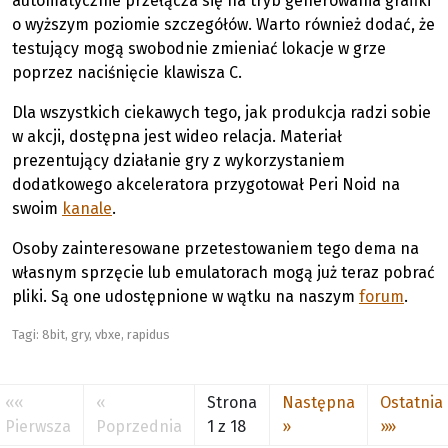
automatycznie przełącza się na tryb generowania grafiki
o wyższym poziomie szczegółów. Warto również dodać, że
testujący mogą swobodnie zmieniać lokacje w grze
poprzez naciśnięcie klawisza C.
Dla wszystkich ciekawych tego, jak produkcja radzi sobie
w akcji, dostępna jest wideo relacja. Materiał
prezentujący działanie gry z wykorzystaniem
dodatkowego akceleratora przygotował Peri Noid na
swoim
kanale
.
Osoby zainteresowane przetestowaniem tego dema na
własnym sprzęcie lub emulatorach mogą już teraz pobrać
pliki. Są one udostępnione w wątku na naszym
forum
.
Tagi:
8bit
,
gry
,
vbxe
,
rapidus
««
«
Strona
Następna
Ostatnia
Pierwsza
Poprzednia
1 z 18
»
»»