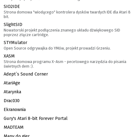
SIO2IDE
Strona domowa "wiodącego" kontrolera dysków twardych IDE dla Atari 8
bit.
SlightSID
Nowatorski projekt podłączenia znanego układu dźwiękowego SID
poprzez złącze cartridge.
STYMulator
Open Source odgrywajka do YMów, projekt prowadzi Grzeniu.
XASM
Strona domowa programu X-Asm - pecetowego narzędzia do pisania
świetnych dem :).
Adept`s Sound Corner
AtariAge
Atarynka
Drac030
Ekranownia
Gury's Atari 8-bit Forever Portal
MADTEAM
Mapy do gier