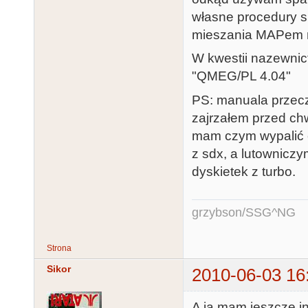
własne procedury s
mieszania MAPem n
W kwestii nazewnict
"QMEG/PL 4.04"
PS: manuala przeczy
zajrzałem przed chwi
mam czym wypalić 
z sdx, a lutowniczy
dyskietek z turbo.
grzybson/SSG^NG
Strona
Sikor
2010-06-03 16
A ja mam jeszcze in