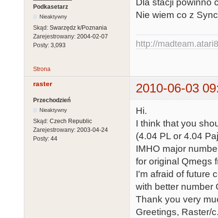
Dla stacji powinno 
Podkasetarz
Nie wiem co z Sync
Nieaktywny
Skąd:
Swarzędz k/Poznania
Zarejestrowany:
2004-02-07
http://madteam.atari8
Posty:
3,093
Strona
raster
2010-06-03 09
Przechodzień
Hi.
Nieaktywny
Skąd:
Czech Republic
I think that you sh
Zarejestrowany:
2003-04-24
(4.04 PL or 4.04 Paj
Posty:
44
IMHO major numberin
for original Qmegs 
I'm afraid of futur
with better number
Thank you very muc
Greetings, Raster/c