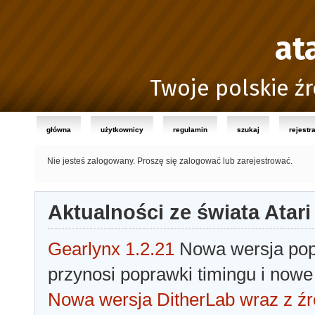
at
Twoje polskie źr
główna
użytkownicy
regulamin
szukaj
rejestr
Nie jesteś zalogowany.
Proszę się zalogować lub zarejestrować.
Aktualności ze świata Atari
Gearlynx 1.2.21
Nowa wersja popu
przynosi poprawki timingu i nowe
Nowa wersja DitherLab wraz z źr