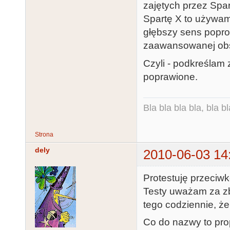
zajętych przez Spa
Spartę X to używam 
głębszy sens popros
zaawansowanej obs
Czyli - podkreślam 
poprawione.
Bla bla bla bla, bla bl
Strona
dely
2010-06-03 14
Protestuję przeciw
Testy uważam za zb
tego codziennie, ż
Co do nazwy to pro