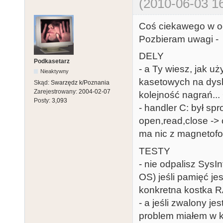
(2010-06-03 16
Coś ciekawego w o
Pozbieram uwagi - 
DELY
Podkasetarz
- a Ty wiesz, jak 
Nieaktywny
kasetowych na dyski
Skąd:
Swarzędz k/Poznania
Zarejestrowany:
2004-02-07
kolejność nagrań... 
Posty:
3,093
- handler C: był s
open,read,close ->
ma nic z magnetof
TESTY
- nie odpalisz SysI
OS) jeśli pamięć j
konkretna kostka R
- a jeśli zwalony j
problem miałem w ko