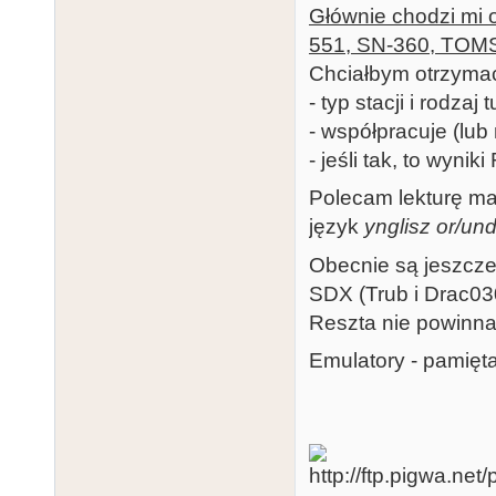
Głównie chodzi mi 
551, SN-360, TOMS 
Chciałbym otrzyma
- typ stacji i rodzaj 
- współpracuje (lub 
- jeśli tak, to wynik
Polecam lekturę m
język
ynglisz or/und
Obecnie są jeszcz
SDX (Trub i Drac03
Reszta nie powinna 
Emulatory - pamięta