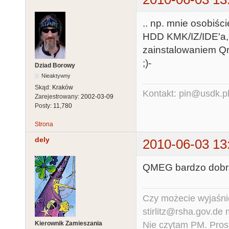
.. np. mnie osobiśc
HDD KMK/IZ/IDE'a,
zainstalowaniem Qme
;)-
Dziad Borowy
Nieaktywny
Skąd:
Kraków
Kontakt: pin@usdk.p
Zarejestrowany:
2002-03-09
Posty:
11,780
Strona
dely
2010-06-03 13
QMEG bardzo dobrze 
Czy możecie wyjaśnić
stirlitz@rsha.gov.de
Nie czytam PM. Pros
Kierownik Zamieszania