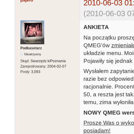
pajero
2010-06-03 01
(2010-06-03 07
ANKIETA
Na początku proszę
QMEG'ów
zmieniał
Podkasetarz
układzie menu. Moi
Nieaktywny
Pojawiły się jednak
Skąd:
Swarzędz k/Poznania
Zarejestrowany:
2004-02-07
Wysłałem zapytanie
Posty:
3,093
razie bez odpowied
racjonalnie. Proce
50, a reszta jest t
temu, zima wyłonił
NOWY QMEG wersj
Proszę Was o wykona
posiadam!