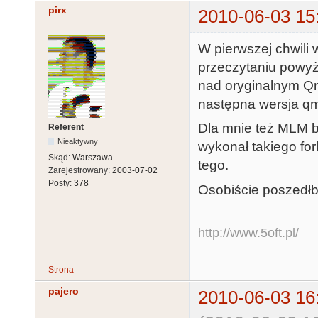
pirx
2010-06-03 15
W pierwszej chwili 
przeczytaniu powyż
nad oryginalnym Qme
następna wersja qm
Dla mnie też MLM b
Referent
Nieaktywny
wykonał takiego for
Skąd:
Warszawa
tego.
Zarejestrowany:
2003-07-02
Posty:
378
Osobiście poszedł
http://www.5oft.pl/
Strona
pajero
2010-06-03 16