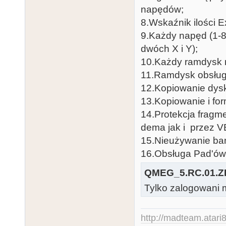
napędów;
8.Wskaźnik ilości
9.Każdy napęd (1-8
dwóch X i Y);
10.Każdy ramdysk 
11.Ramdysk obsług
12.Kopiowanie dysk
13.Kopiowanie i fo
14.Protekcja fragm
dema jak i przez 
15.Nieużywanie ban
16.Obsługa Pad'ów
QMEG_5.RC.01.Z
Tylko zalogowani m
http://madteam.atari8