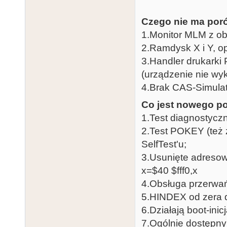
Czego nie ma poró
1.Monitor MLM z o
2.Ramdysk X i Y, 
3.Handler drukarki
(urządzenie nie w
4.Brak CAS-Simulat
Co jest nowego po
1.Test diagnostycz
2.Test POKEY (też 
SelfTest'u;
3.Usunięte adreso
x=$40 $fff0,x
4.Obsługa przerwań
5.HINDEX od zera d
6.Działają boot-ini
7.Ogólnie dostępny