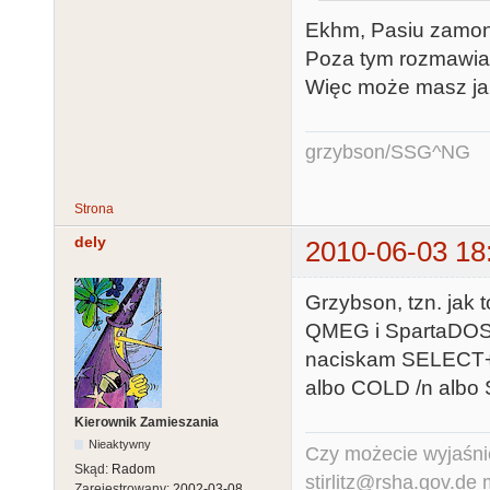
Ekhm, Pasiu zamonto
Poza tym rozmawiałe
Więc może masz jak
grzybson/SSG^NG
Strona
dely
2010-06-03 18
Grzybson, tzn. jak 
QMEG i SpartaDOS 
naciskam SELECT+R
albo COLD /n alb
Kierownik Zamieszania
Nieaktywny
Czy możecie wyjaśnić
Skąd:
Radom
stirlitz@rsha.gov.de
Zarejestrowany:
2002-03-08