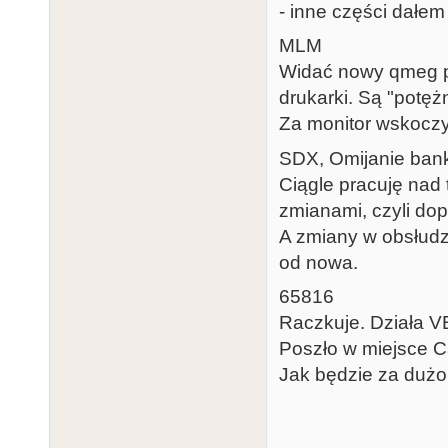
- inne części dałem
MLM
Widać nowy qmeg p
drukarki. Są "potę
Za monitor wskoczy
SDX, Omijanie ba
Ciągle pracuję nad
zmianami, czyli do
A zmiany w obsłud
od nowa.
65816
Raczkuje. Działa VB
Poszło w miejsce Ca
Jak będzie za dużo 