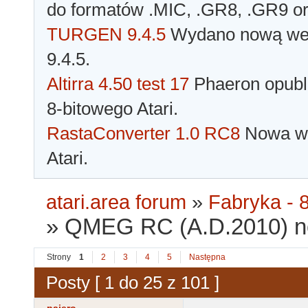
do formatów .MIC, .GR8, .GR9 o
TURGEN 9.4.5
Wydano nową wer
9.4.5.
Altirra 4.50 test 17
Phaeron opubli
8-bitowego Atari.
RastaConverter 1.0 RC8
Nowa wer
Atari.
atari.area forum
»
Fabryka - 8
»
QMEG RC (A.D.2010) n
Strony
1
2
3
4
5
Następna
Posty [ 1 do 25 z 101 ]