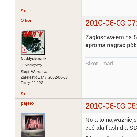
Strona
Sikor
2010-06-03 07
Zagłosowałem na 5.0
eproma nagrać póki
Naddyskownik
Sikor umarł...
Nieaktywny
Skąd:
Warszawa
Zarejestrowany:
2002-06-17
Posty:
11,122
Strona
pajero
2010-06-03 08
No a to najważniej
coś ala flash dla S