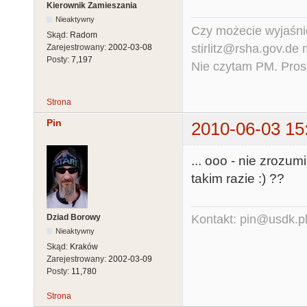
Kierownik Zamieszania
Nieaktywny
Czy możecie wyjaśnić
Skąd:
Radom
stirlitz@rsha.gov.de
Zarejestrowany:
2002-03-08
Posty:
7,197
Nie czytam PM. Pros
Strona
Pin
2010-06-03 15
... ooo - nie zrozu
takim razie :) ??
Dziad Borowy
Kontakt: pin@usdk.p
Nieaktywny
Skąd:
Kraków
Zarejestrowany:
2002-03-09
Posty:
11,780
Strona