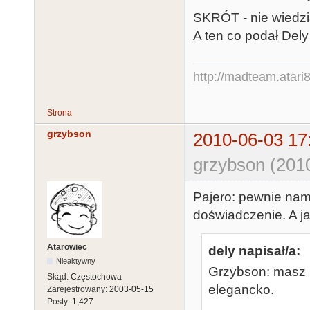
SKRÓT - nie wiedzia
A ten co podał Dely
http://madteam.atari8
Strona
grzybson
2010-06-03 17
grzybson (201
Pajero: pewnie namę
doświadczenie. A ja
Atarowiec
dely napisał/a:
Nieaktywny
Grzybson: masz 
Skąd:
Częstochowa
elegancko.
Zarejestrowany:
2003-05-15
Posty:
1,427