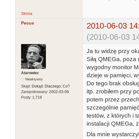
Strona
Pecus
2010-06-03 14
(2010-06-03 14
Ja tu widzę przy ok
Siłą QMEGa, poza r
wygodny monitor M
Atarowiec
dzieje w pamięci, w
Nieaktywny
Do tego brak obsług
Skąd:
Dokąd: Dlaczego: Co?
itp. zrobiłem przy p
Zarejestrowany:
2002-03-09
Posty:
1,719
potem przez przech
szczególnie pamięć
testów, z których i 
instalacji QMEGa, ż
Dla mnie wystarczy