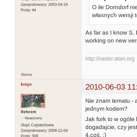
Zarejestrowany:
2003-04-24
O ile Dorndorf n
Posty:
44
własnych wersji t
As far as I know S. D
working on new ve
http://raster.atari.org
Strona
krzyc
2010-06-03 11
Nie znam tematu - a
jednym kodem?
Referent
Jak fork to w ogóle
Nieaktywny
Skąd:
Częstochowa
dogadajcie, czy jest
Zarejestrowany:
2008-12-04
4.coś. :)
Posty:
308