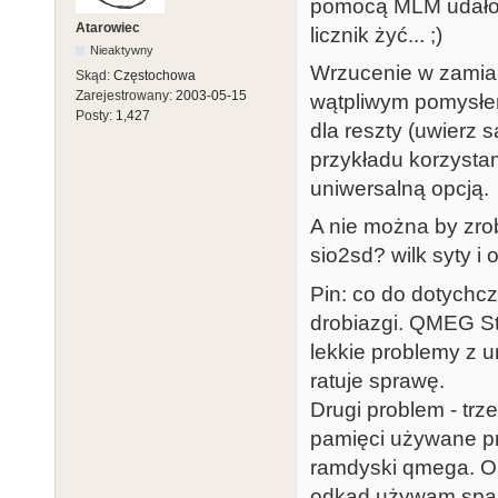
pomocą MLM udało 
Atarowiec
licznik żyć... ;)
Nieaktywny
Wrzucenie w zamian
Skąd:
Częstochowa
Zarejestrowany:
2003-05-15
wątpliwym pomysłe
Posty:
1,427
dla reszty (uwierz 
przykładu korzystam
uniwersalną opcją.
A nie można by zrob
sio2sd? wilk syty i 
Pin: co do dotych
drobiazgi. QMEG St
lekkie problemy z
ratuje sprawę.
Drugi problem - tr
pamięci używane pr
ramdyski qmega. O 
odkąd używam spart