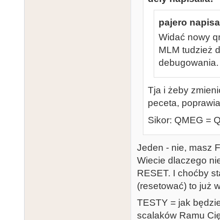
pajero napisa
Widać nowy q
MLM tudzież d
debugowania.
Tja i żeby zmieni
peceta, poprawia
Sikor: QMEG = Q
Jeden - nie, masz F
Wiecie dlaczego ni
RESET. I choćby sta
(resetować) to już w
TESTY = jak będzies
scalaków Ramu Cię 