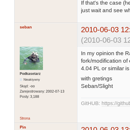
If that's the case (
just wait and see w
seban
2010-06-03 12
(2010-06-03 12
In my opinion the Ra
fork/modification of
4.04 PL or similar i
Podkasetarz
with gretings
Nieaktywny
Seban/Slight
Skąd:
-oo
Zarejestrowany:
2002-07-13
Posty:
3,188
GitHUB:
https://gith
Strona
Pin
2010-06-03 13