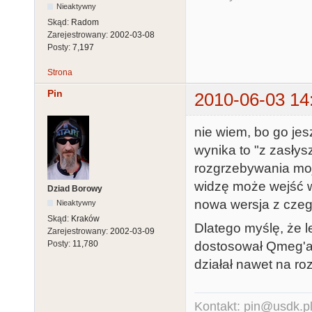
Nieaktywny
Skąd:
Radom
Zarejestrowany:
2002-03-08
Posty:
7,197
Strona
Pin
2010-06-03 14
nie wiem, bo go jes
wynika to "z zasłys
rozgrzebywania mo
widzę może wejść w
Dziad Borowy
nowa wersja z czeg
Nieaktywny
Skąd:
Kraków
Dlatego myślę, że l
Zarejestrowany:
2002-03-09
dostosował Qmeg'a 
Posty:
11,780
działał nawet na ro
Kontakt: pin@usdk.p