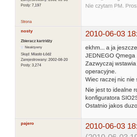
Nie czytam PM. Pros
Posty:
7,197
Strona
nosty
2010-06-03 18
Zbieracz kartridży
ekhm... a ja jeszcz
Nieaktywny
Skąd:
Miasto Łódź
JEDNEGO Qmega 
Zarejestrowany:
2002-08-20
Zazwyczaj wstawia 
Posty:
3,274
operacyjne.
Wiec raczej nic nie
Nie jest to idealne 
konfiguratora SIO2S
Ostatnio jakos duzo
pajero
2010-06-03 18
(2010-06-03 19