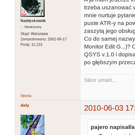
trzeba uszanować w
mnie nurtuje pytani
Naddyskownik
puste ATR-y na po
Nieaktywny
zaszytą jego obsłu
Skąd:
Warszawa
Co do samej nazw
Zarejestrowany:
2002-06-17
Posty:
11,122
Monitor Edit G...)?
QSYS v.1.0 i dopis
po głębszym przecz
Sikor umarł...
Strona
dely
2010-06-03 17
pajero napisał/a