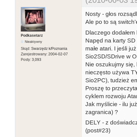
Nosty - głos rozsąd
Ale po to są switch
Dlaczego dodałem k
Podkasetarz
Napęd na karty SD 
Nieaktywny
małe atari. I jeśli 
Skąd:
Swarzędz k/Poznania
Zarejestrowany:
2004-02-07
Sio2SD/SDrive w 
Posty:
3,093
Nie oszukujmy się,
nieczęsto używa T
Sio2PC), tudzież e
Proszę to przeczyta
cyklem rozwoju Ata
Jak myślicie - ilu j
zagranica) ?
DELY - z doświad
(post#23)