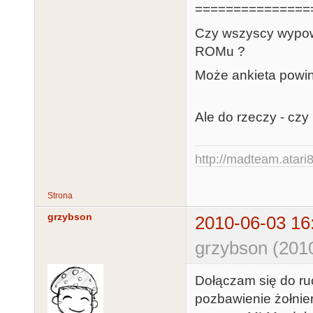
===============
Czy wszyscy wypowi
ROMu ?
Może ankieta powin
Ale do rzeczy - cz
http://madteam.atari8
Strona
grzybson
2010-06-03 16
grzybson (201
Dołączam się do r
pozbawienie żołnie