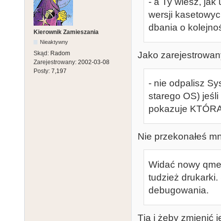
- a Ty wiesz, ja
wersji kasetowych
dbania o kolejnoś
Kierownik Zamieszania
Nieaktywny
Skąd:
Radom
Jako zarejestrowany
Zarejestrowany:
2002-03-08
Posty:
7,197
- nie odpalisz Sy
starego OS) jeśli
pokazuje KTÓRA 
Nie przekonałeś mni
Widać nowy qme
tudzież drukarki
debugowania.
Tja i żeby zmienić 