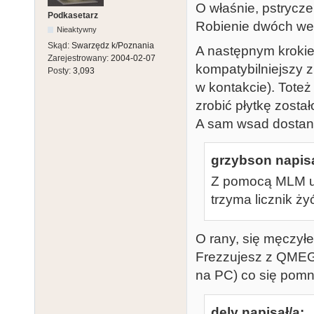
O właśnie, pstrycze
Podkasetarz
Robienie dwóch wers
Nieaktywny
Skąd:
Swarzędz k/Poznania
A następnym krokie
Zarejestrowany:
2004-02-07
kompatybilniejszy z
Posty:
3,093
w kontakcie). Tote
zrobić płytkę zostało
A sam wsad dostanie 
grzybson napisa
Z pomocą MLM ud
trzyma licznik żyć.
O rany, się męczyłe
Frezzujesz z QMEGa 
na PC) co się pomni
dely napisał/a: