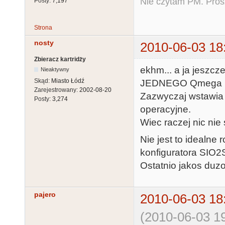
Nie czytam PM. Pros
Posty:
7,197
Strona
nosty
2010-06-03 18
Zbieracz kartridży
ekhm... a ja jeszcz
Nieaktywny
Skąd:
Miasto Łódź
JEDNEGO Qmega 
Zarejestrowany:
2002-08-20
Zazwyczaj wstawia 
Posty:
3,274
operacyjne.
Wiec raczej nic nie
Nie jest to idealne 
konfiguratora SIO2S
Ostatnio jakos duzo
pajero
2010-06-03 18
(2010-06-03 19