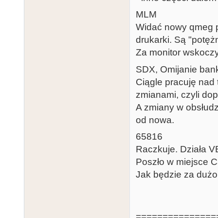
MLM
Widać nowy qmeg p
drukarki. Są "potę
Za monitor wskoczy
SDX, Omijanie ba
Ciągle pracuję nad
zmianami, czyli do
A zmiany w obsłud
od nowa.
65816
Raczkuje. Działa VB
Poszło w miejsce Ca
Jak będzie za dużo 
===============