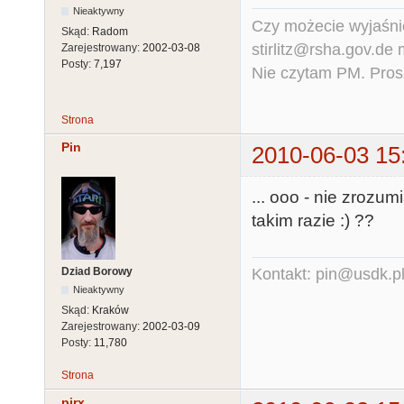
Nieaktywny
Czy możecie wyjaśnić
Skąd:
Radom
stirlitz@rsha.gov.de
Zarejestrowany:
2002-03-08
Posty:
7,197
Nie czytam PM. Pros
Strona
Pin
2010-06-03 15
... ooo - nie zrozu
takim razie :) ??
Dziad Borowy
Kontakt: pin@usdk.p
Nieaktywny
Skąd:
Kraków
Zarejestrowany:
2002-03-09
Posty:
11,780
Strona
pirx