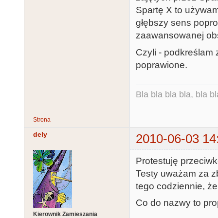
Spartę X to używam 
głębszy sens popros
zaawansowanej obs
Czyli - podkreślam 
poprawione.
Bla bla bla bla, bla bl
Strona
dely
2010-06-03 14
Protestuję przeciw
Testy uważam za zb
tego codziennie, ż
Co do nazwy to pro
Kierownik Zamieszania