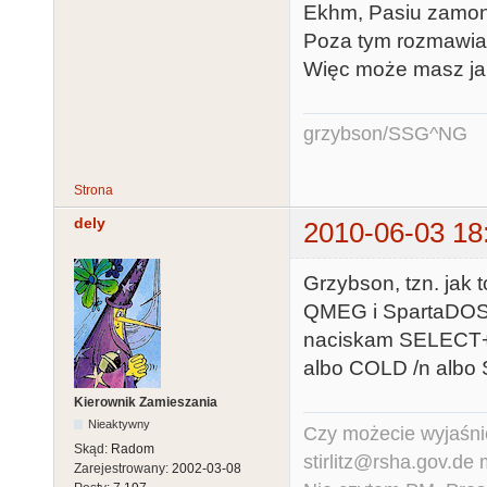
Ekhm, Pasiu zamonto
Poza tym rozmawiałe
Więc może masz jak
grzybson/SSG^NG
Strona
dely
2010-06-03 18
Grzybson, tzn. jak 
QMEG i SpartaDOS 
naciskam SELECT+R
albo COLD /n alb
Kierownik Zamieszania
Nieaktywny
Czy możecie wyjaśnić
Skąd:
Radom
stirlitz@rsha.gov.de
Zarejestrowany:
2002-03-08