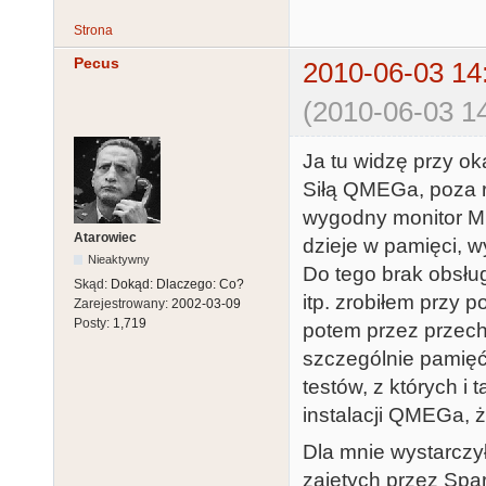
Strona
Pecus
2010-06-03 14
(2010-06-03 14
Ja tu widzę przy ok
Siłą QMEGa, poza r
wygodny monitor M
Atarowiec
dzieje w pamięci, w
Nieaktywny
Do tego brak obsług
Skąd:
Dokąd: Dlaczego: Co?
itp. zrobiłem przy p
Zarejestrowany:
2002-03-09
Posty:
1,719
potem przez przech
szczególnie pamięć
testów, z których i 
instalacji QMEGa, ż
Dla mnie wystarczy
zajętych przez Spa