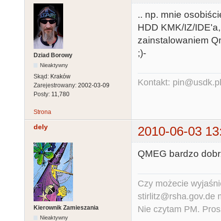
.. np. mnie osobiśc
HDD KMK/IZ/IDE'a,
zainstalowaniem Qme
;)-
Dziad Borowy
Nieaktywny
Skąd:
Kraków
Kontakt: pin@usdk.p
Zarejestrowany:
2002-03-09
Posty:
11,780
Strona
dely
2010-06-03 13
QMEG bardzo dobrze 
Czy możecie wyjaśnić
stirlitz@rsha.gov.de
Nie czytam PM. Pros
Kierownik Zamieszania
Nieaktywny