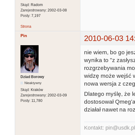
Skąd:
Radom
Zarejestrowany:
2002-03-08
Posty:
7,197
Strona
Pin
2010-06-03 14
nie wiem, bo go jes
wynika to "z zasłys
rozgrzebywania mo
widzę może wejść w
Dziad Borowy
nowa wersja z czeg
Nieaktywny
Skąd:
Kraków
Dlatego myślę, że l
Zarejestrowany:
2002-03-09
dostosował Qmeg'a 
Posty:
11,780
działał nawet na ro
Kontakt: pin@usdk.p