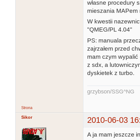
własne procedury s
mieszania MAPem n
W kwestii nazewnict
"QMEG/PL 4.04"
PS: manuala przeczy
zajrzałem przed chwi
mam czym wypalić 
z sdx, a lutowniczy
dyskietek z turbo.
grzybson/SSG^NG
Strona
Sikor
2010-06-03 16
A ja mam jeszcze in