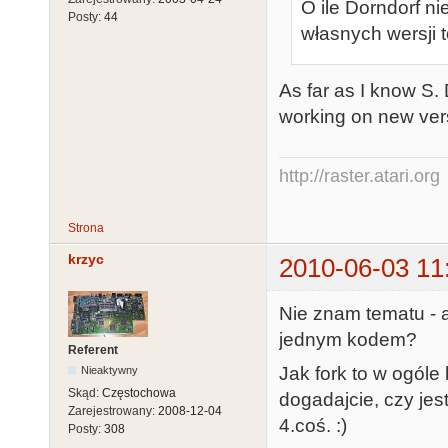
O ile Dorndorf n
Posty:
44
własnych wersji t
As far as I know S. D
working on new ve
http://raster.atari.org
Strona
krzyc
2010-06-03 11
Nie znam tematu - a
jednym kodem?
Referent
Jak fork to w ogóle
Nieaktywny
Skąd:
Częstochowa
dogadajcie, czy jest
Zarejestrowany:
2008-12-04
4.coś. :)
Posty:
308