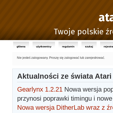
at
Twoje polskie źr
główna
użytkownicy
regulamin
szukaj
rejestr
Nie jesteś zalogowany.
Proszę się zalogować lub zarejestrować.
Aktualności ze świata Atari
Gearlynx 1.2.21
Nowa wersja popu
przynosi poprawki timingu i nowe
Nowa wersja DitherLab wraz z źr