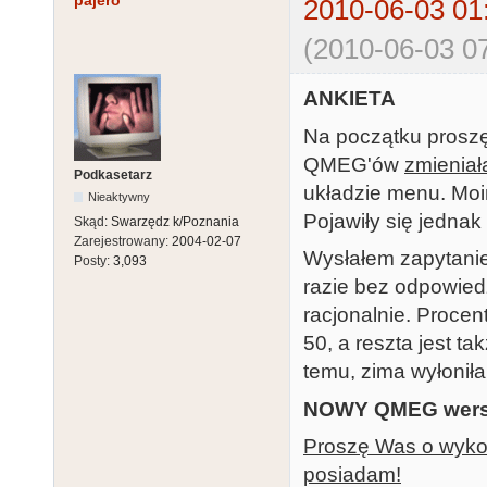
pajero
2010-06-03 01
(2010-06-03 07
ANKIETA
Na początku proszę
QMEG'ów
zmieniał
Podkasetarz
układzie menu. Moi
Nieaktywny
Pojawiły się jednak
Skąd:
Swarzędz k/Poznania
Zarejestrowany:
2004-02-07
Wysłałem zapytanie
Posty:
3,093
razie bez odpowied
racjonalnie. Proce
50, a reszta jest t
temu, zima wyłonił
NOWY QMEG wersj
Proszę Was o wykona
posiadam!