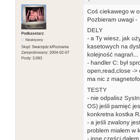
Coś ciekawego w o
Pozbieram uwagi - 
DELY
Podkasetarz
- a Ty wiesz, jak 
Nieaktywny
kasetowych na dyski
Skąd:
Swarzędz k/Poznania
Zarejestrowany:
2004-02-07
kolejność nagrań... 
Posty:
3,093
- handler C: był s
open,read,close ->
ma nic z magnetof
TESTY
- nie odpalisz SysI
OS) jeśli pamięć j
konkretna kostka R
- a jeśli zwalony j
problem miałem w ko
- inne części dałem