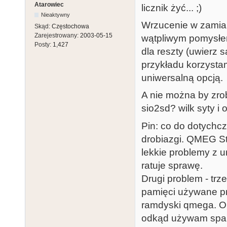
Atarowiec
licznik żyć... ;)
Nieaktywny
Wrzucenie w zamian
Skąd:
Częstochowa
Zarejestrowany:
2003-05-15
wątpliwym pomysłe
Posty:
1,427
dla reszty (uwierz 
przykładu korzystam
uniwersalną opcją.
A nie można by zrob
sio2sd? wilk syty i 
Pin: co do dotych
drobiazgi. QMEG St
lekkie problemy z
ratuje sprawę.
Drugi problem - tr
pamięci używane pr
ramdyski qmega. O 
odkąd używam spart