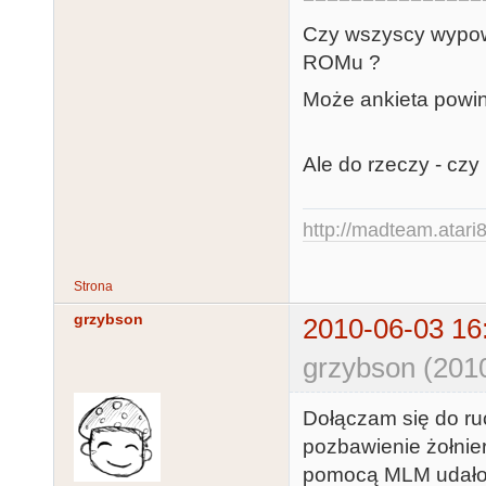
Czy wszyscy wypowi
ROMu ?
Może ankieta powin
Ale do rzeczy - cz
http://madteam.atari8
Strona
grzybson
2010-06-03 16
grzybson (201
Dołączam się do r
pozbawienie żołnie
pomocą MLM udało 