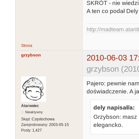
SKRÓT - nie wiedzia
A ten co podał Dely
http://madteam.atari8
Strona
grzybson
2010-06-03 17
grzybson (201
Pajero: pewnie namę
doświadczenie. A ja
Atarowiec
dely napisał/a:
Nieaktywny
Grzybson: masz 
Skąd:
Częstochowa
elegancko.
Zarejestrowany:
2003-05-15
Posty:
1,427