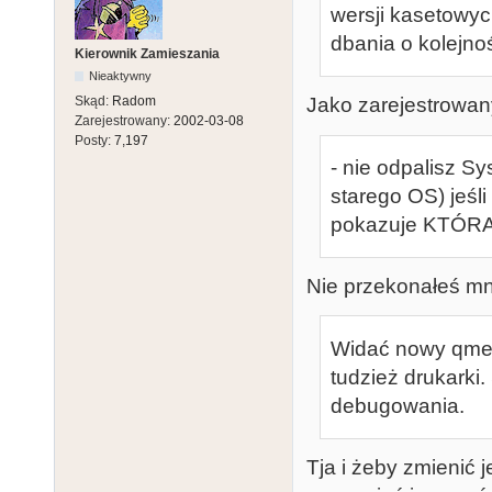
wersji kasetowych
dbania o kolejnoś
Kierownik Zamieszania
Nieaktywny
Skąd:
Radom
Jako zarejestrowany
Zarejestrowany:
2002-03-08
Posty:
7,197
- nie odpalisz Sy
starego OS) jeśli
pokazuje KTÓRA 
Nie przekonałeś mni
Widać nowy qme
tudzież drukarki
debugowania.
Tja i żeby zmienić 