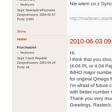
Nie wiem co z Sync
Nieaktywny
Skąd:
Swarzędz k/Poznania
Zarejestrowany:
2004-02-07
http://madteam.atari8
Posty:
3,093
Strona
raster
2010-06-03 09
Przechodzień
Hi.
Nieaktywny
Skąd:
Czech Republic
I think that you sh
Zarejestrowany:
2003-04-24
(4.04 PL or 4.04 Paj
Posty:
44
IMHO major numberin
for original Qmegs 
I'm afraid of futur
with better number
Thank you very muc
Greetings, Raster/c