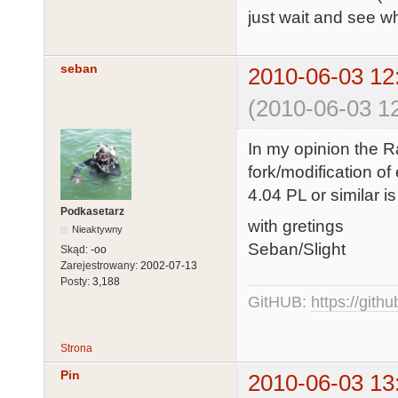
just wait and see w
seban
2010-06-03 12
(2010-06-03 12
In my opinion the Ra
fork/modification of
4.04 PL or similar i
Podkasetarz
with gretings
Nieaktywny
Seban/Slight
Skąd:
-oo
Zarejestrowany:
2002-07-13
Posty:
3,188
GitHUB:
https://gith
Strona
Pin
2010-06-03 13