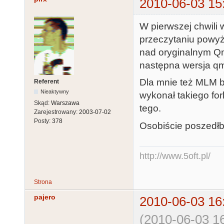
2010-06-03 15
W pierwszej chwili 
przeczytaniu powyż
nad oryginalnym Qme
następna wersja qm
Dla mnie też MLM b
Referent
Nieaktywny
wykonał takiego for
Skąd:
Warszawa
tego.
Zarejestrowany:
2003-07-02
Posty:
378
Osobiście poszedł
http://www.5oft.pl/
Strona
pajero
2010-06-03 16
(2010-06-03 16