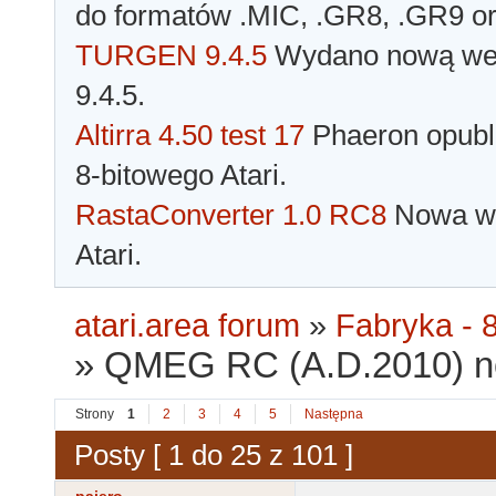
do formatów .MIC, .GR8, .GR9 o
TURGEN 9.4.5
Wydano nową wer
9.4.5.
Altirra 4.50 test 17
Phaeron opubli
8-bitowego Atari.
RastaConverter 1.0 RC8
Nowa wer
Atari.
atari.area forum
»
Fabryka - 8
»
QMEG RC (A.D.2010) n
Strony
1
2
3
4
5
Następna
Posty [ 1 do 25 z 101 ]