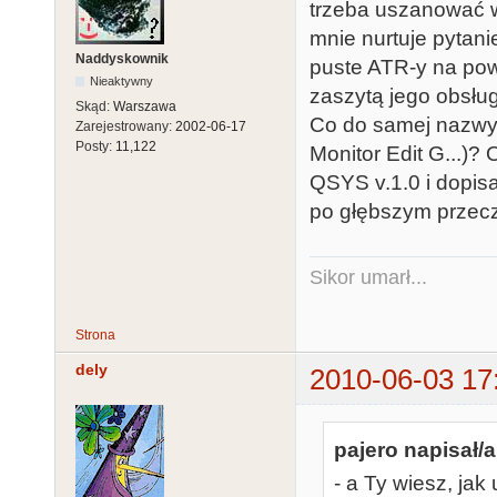
trzeba uszanować w
mnie nurtuje pytani
Naddyskownik
puste ATR-y na po
Nieaktywny
zaszytą jego obsłu
Skąd:
Warszawa
Co do samej nazw
Zarejestrowany:
2002-06-17
Posty:
11,122
Monitor Edit G...)?
QSYS v.1.0 i dopis
po głębszym przecz
Sikor umarł...
Strona
dely
2010-06-03 17
pajero napisał/a
- a Ty wiesz, ja