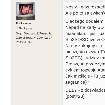
Nosty - głos rozsąd
Ale po to są switch
Dlaczego dodałem k
Podkasetarz
Napęd na karty SD 
Nieaktywny
małe atari. I jeśli 
Skąd:
Swarzędz k/Poznania
Zarejestrowany:
2004-02-07
Sio2SD/SDrive w 
Posty:
3,093
Nie oszukujmy się,
nieczęsto używa T
Sio2PC), tudzież e
Proszę to przeczyta
cyklem rozwoju Ata
Jak myślicie - ilu j
zagranica) ?
DELY - z doświad
(post#23)