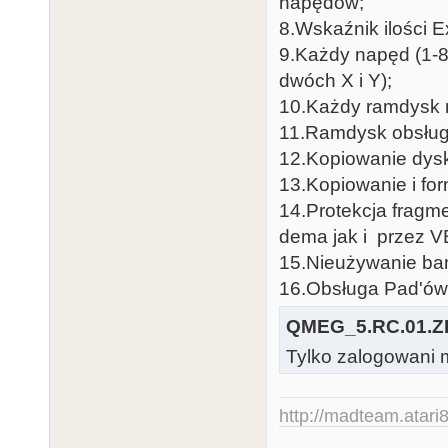
napędów;
8.Wskaźnik ilości
9.Każdy napęd (1-8
dwóch X i Y);
10.Każdy ramdysk 
11.Ramdysk obsług
12.Kopiowanie dysk
13.Kopiowanie i fo
14.Protekcja fragm
dema jak i przez 
15.Nieużywanie ban
16.Obsługa Pad'ów
QMEG_5.RC.01.Z
Tylko zalogowani m
http://madteam.atari8