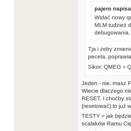
pajero napisa
Widać nowy q
MLM tudzież d
debugowania.
Tja i żeby zmieni
peceta, poprawia
Sikor: QMEG = Q
Jeden - nie, masz F
Wiecie dlaczego ni
RESET. I choćby sta
(resetować) to już w
TESTY = jak będzies
scalaków Ramu Cię 