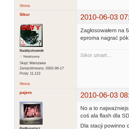
Strona
Sikor
2010-06-03 07
Zagłosowałem na 5.0
eproma nagrać póki
Naddyskownik
Sikor umarł...
Nieaktywny
Skąd:
Warszawa
Zarejestrowany:
2002-06-17
Posty:
11,122
Strona
pajero
2010-06-03 08
No a to najważniej
coś ala flash dla S
Dla stacji powinno 
Podkasetarz