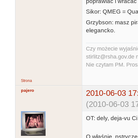
poprawiać i wracać
Sikor: QMEG = Qua
Grzybson: masz pi
elegancko.
Czy możecie wyjaśnić
stirlitz@rsha.gov.de
Nie czytam PM. Pros
Strona
pajero
2010-06-03 17
(2010-06-03 17
OT: dely, deja-vu Ci
O właśnie, pstrycze