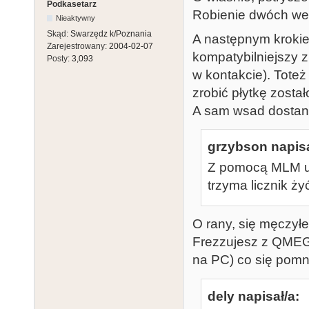
Podkasetarz
Robienie dwóch wers
Nieaktywny
Skąd:
Swarzędz k/Poznania
A następnym krokie
Zarejestrowany:
2004-02-07
kompatybilniejszy z
Posty:
3,093
w kontakcie). Tote
zrobić płytkę zostało
A sam wsad dostanie 
grzybson napisa
Z pomocą MLM ud
trzyma licznik żyć.
O rany, się męczyłe
Frezzujesz z QMEGa 
na PC) co się pomni
dely napisał/a: