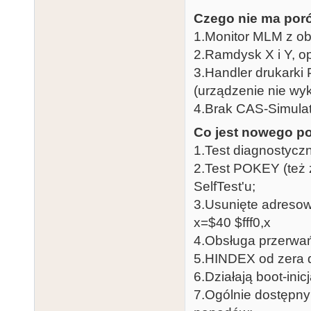
Czego nie ma poró
1.Monitor MLM z o
2.Ramdysk X i Y, 
3.Handler drukarki
(urządzenie nie w
4.Brak CAS-Simulat
Co jest nowego po
1.Test diagnostycz
2.Test POKEY (też 
SelfTest'u;
3.Usunięte adreso
x=$40 $fff0,x
4.Obsługa przerwań
5.HINDEX od zera d
6.Działają boot-ini
7.Ogólnie dostępny