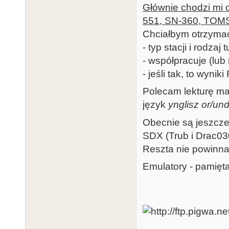
Głównie chodzi mi 
551, SN-360, TOMS 
Chciałbym otrzyma
- typ stacji i rodzaj 
- współpracuje (lub 
- jeśli tak, to wynik
Polecam lekturę m
język
ynglisz or/und
Obecnie są jeszcz
SDX (Trub i Drac03
Reszta nie powinna 
Emulatory - pamięta