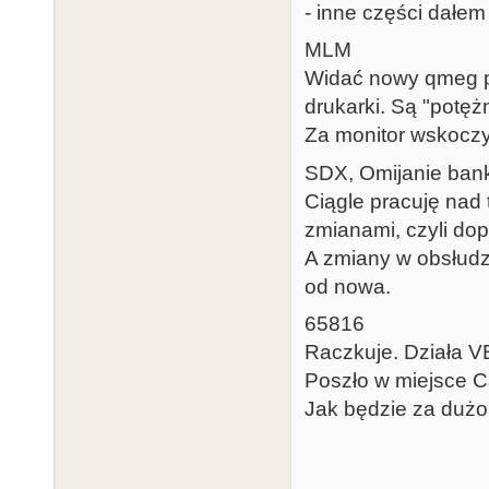
- inne części dałem
MLM
Widać nowy qmeg p
drukarki. Są "potę
Za monitor wskoczy
SDX, Omijanie ba
Ciągle pracuję nad
zmianami, czyli do
A zmiany w obsłud
od nowa.
65816
Raczkuje. Działa VB
Poszło w miejsce Ca
Jak będzie za dużo 