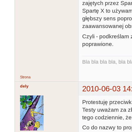
zajętych przez Spa
Spartę X to używam 
głębszy sens popros
zaawansowanej obs
Czyli - podkreślam 
poprawione.
Bla bla bla bla, bla bl
Strona
dely
2010-06-03 14
Protestuję przeciw
Testy uważam za zb
tego codziennie, ż
Co do nazwy to pro