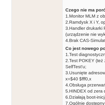
Czego nie ma poró
1.Monitor MLM z o
2.Ramdysk X i Y, 
3.Handler drukarki
(urządzenie nie w
4.Brak CAS-Simulat
Co jest nowego po
1.Test diagnostycz
2.Test POKEY (też 
SelfTest'u;
3.Usunięte adreso
x=$40 $fff0,x
4.Obsługa przerwań
5.HINDEX od zera d
6.Działają boot-ini
7.Ogólnie dostępny