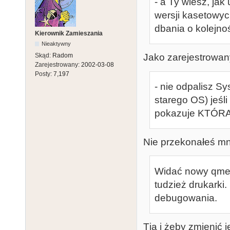
- a Ty wiesz, ja
wersji kasetowych
dbania o kolejnoś
Kierownik Zamieszania
Nieaktywny
Skąd:
Radom
Jako zarejestrowany
Zarejestrowany:
2002-03-08
Posty:
7,197
- nie odpalisz Sy
starego OS) jeśli
pokazuje KTÓRA 
Nie przekonałeś mni
Widać nowy qme
tudzież drukarki
debugowania.
Tja i żeby zmienić 