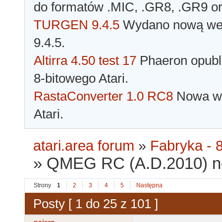
do formatów .MIC, .GR8, .GR9 o
TURGEN 9.4.5
Wydano nową wer
9.4.5.
Altirra 4.50 test 17
Phaeron opubli
8-bitowego Atari.
RastaConverter 1.0 RC8
Nowa wer
Atari.
atari.area forum
»
Fabryka - 8
»
QMEG RC (A.D.2010) n
Strony
1
2
3
4
5
Następna
Posty [ 1 do 25 z 101 ]