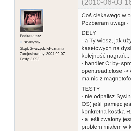
(2010-06-03 16
Coś ciekawego w o
Pozbieram uwagi - 
DELY
Podkasetarz
- a Ty wiesz, jak 
Nieaktywny
kasetowych na dyski
Skąd:
Swarzędz k/Poznania
Zarejestrowany:
2004-02-07
kolejność nagrań... 
Posty:
3,093
- handler C: był s
open,read,close ->
ma nic z magnetof
TESTY
- nie odpalisz SysI
OS) jeśli pamięć j
konkretna kostka R
- a jeśli zwalony j
problem miałem w ko