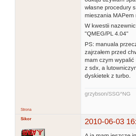
własne procedury s
mieszania MAPem n
W kwestii nazewnict
"QMEG/PL 4.04"
PS: manuala przeczy
zajrzałem przed chwi
mam czym wypalić 
z sdx, a lutowniczy
dyskietek z turbo.
grzybson/SSG^NG
Strona
Sikor
2010-06-03 16
A ja mam jeszcze in