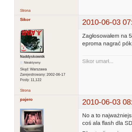
Strona
Sikor
2010-06-03 07
Zagłosowałem na 5.0
eproma nagrać póki
Naddyskownik
Sikor umarł...
Nieaktywny
Skąd:
Warszawa
Zarejestrowany:
2002-06-17
Posty:
11,122
Strona
pajero
2010-06-03 08
No a to najważniej
coś ala flash dla S