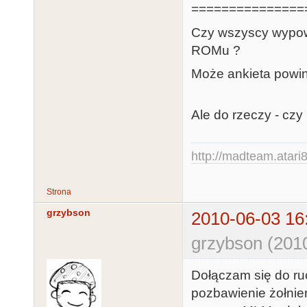
===============
Czy wszyscy wypowi
ROMu ?
Może ankieta powin
Ale do rzeczy - cz
http://madteam.atari8
Strona
grzybson
2010-06-03 16
grzybson (201
Dołączam się do r
pozbawienie żołnie