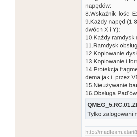
napędów;
8.Wskaźnik ilości
9.Każdy napęd (1-8
dwóch X i Y);
10.Każdy ramdysk 
11.Ramdysk obsług
12.Kopiowanie dysk
13.Kopiowanie i fo
14.Protekcja fragm
dema jak i przez 
15.Nieużywanie ban
16.Obsługa Pad'ów
QMEG_5.RC.01.Z
Tylko zalogowani m
http://madteam.atari8