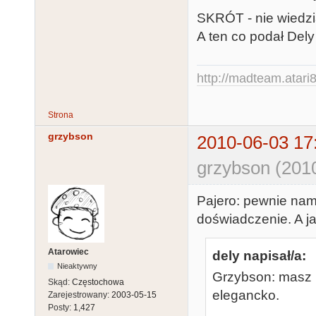
SKRÓT - nie wiedzia
A ten co podał Dely
http://madteam.atari8
Strona
grzybson
2010-06-03 17
grzybson (201
Pajero: pewnie namę
doświadczenie. A ja
Atarowiec
dely napisał/a:
Nieaktywny
Grzybson: masz 
Skąd:
Częstochowa
elegancko.
Zarejestrowany:
2003-05-15
Posty:
1,427