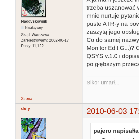
trzeba uszanować w
mnie nurtuje pytani
Naddyskownik
puste ATR-y na po
Nieaktywny
zaszytą jego obsłu
Skąd:
Warszawa
Co do samej nazw
Zarejestrowany:
2002-06-17
Posty:
11,122
Monitor Edit G...)?
QSYS v.1.0 i dopis
po głębszym przecz
Sikor umarł...
Strona
dely
2010-06-03 17
pajero napisał/a