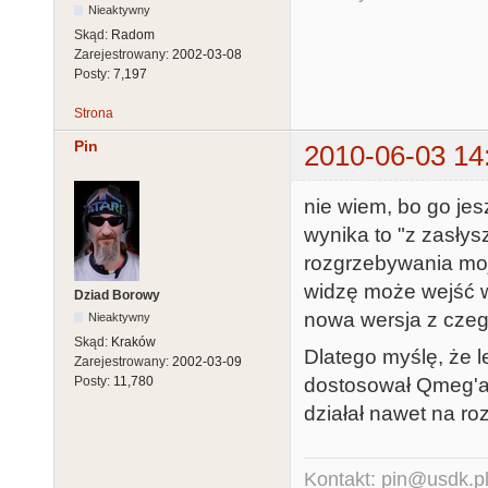
Nieaktywny
Skąd:
Radom
Zarejestrowany:
2002-03-08
Posty:
7,197
Strona
Pin
2010-06-03 14
nie wiem, bo go jes
wynika to "z zasłys
rozgrzebywania mo
widzę może wejść w
Dziad Borowy
nowa wersja z czeg
Nieaktywny
Skąd:
Kraków
Dlatego myślę, że l
Zarejestrowany:
2002-03-09
dostosował Qmeg'a 
Posty:
11,780
działał nawet na ro
Kontakt: pin@usdk.p