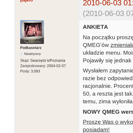
pajero
2010-06-03 01
(2010-06-03 07
ANKIETA
Na początku proszę
QMEG'ów
zmieniał
Podkasetarz
układzie menu. Moi
Nieaktywny
Pojawiły się jednak
Skąd:
Swarzędz k/Poznania
Zarejestrowany:
2004-02-07
Wysłałem zapytanie
Posty:
3,093
razie bez odpowied
racjonalnie. Proce
50, a reszta jest t
temu, zima wyłonił
NOWY QMEG wersj
Proszę Was o wykona
posiadam!