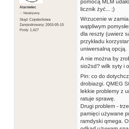
pomocą MLM udało 
Atarowiec
licznik żyć... ;)
Nieaktywny
Wrzucenie w zamian
Skąd:
Częstochowa
Zarejestrowany:
2003-05-15
wątpliwym pomysłe
Posty:
1,427
dla reszty (uwierz 
przykładu korzystam
uniwersalną opcją.
A nie można by zrob
sio2sd? wilk syty i 
Pin: co do dotych
drobiazgi. QMEG St
lekkie problemy z
ratuje sprawę.
Drugi problem - tr
pamięci używane pr
ramdyski qmega. O 
odkąd używam spart