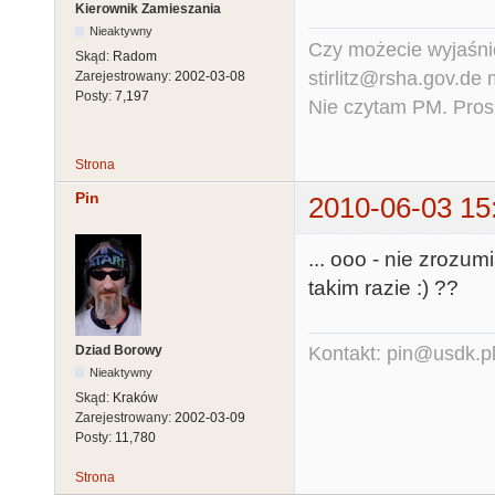
Kierownik Zamieszania
Nieaktywny
Czy możecie wyjaśnić
Skąd:
Radom
stirlitz@rsha.gov.de
Zarejestrowany:
2002-03-08
Posty:
7,197
Nie czytam PM. Pros
Strona
Pin
2010-06-03 15
... ooo - nie zrozu
takim razie :) ??
Dziad Borowy
Kontakt: pin@usdk.p
Nieaktywny
Skąd:
Kraków
Zarejestrowany:
2002-03-09
Posty:
11,780
Strona