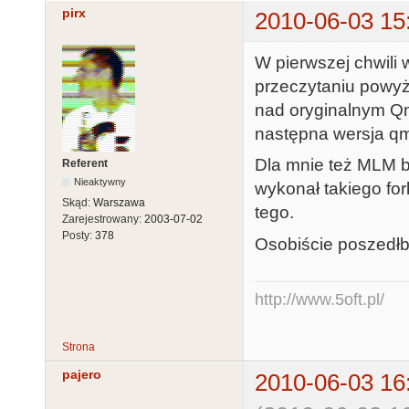
pirx
2010-06-03 15
W pierwszej chwili 
przeczytaniu powyż
nad oryginalnym Qme
następna wersja qm
Dla mnie też MLM b
Referent
Nieaktywny
wykonał takiego for
Skąd:
Warszawa
tego.
Zarejestrowany:
2003-07-02
Posty:
378
Osobiście poszedł
http://www.5oft.pl/
Strona
pajero
2010-06-03 16