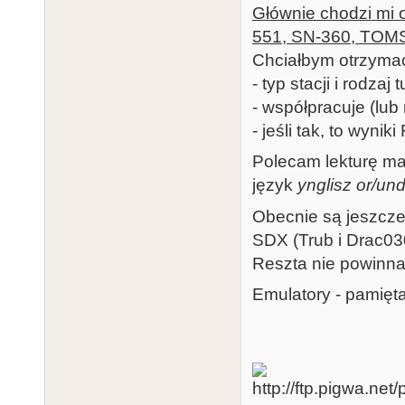
Głównie chodzi mi 
551, SN-360, TOMS 
Chciałbym otrzyma
- typ stacji i rodzaj 
- współpracuje (lub 
- jeśli tak, to wynik
Polecam lekturę m
język
ynglisz or/und
Obecnie są jeszcz
SDX (Trub i Drac03
Reszta nie powinna 
Emulatory - pamięta