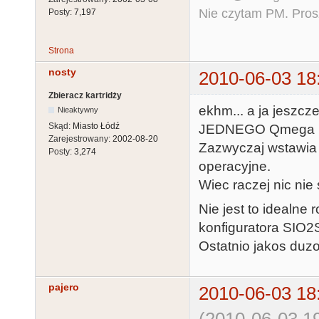
Nie czytam PM. Pros
Posty:
7,197
Strona
nosty
2010-06-03 18
Zbieracz kartridży
ekhm... a ja jeszcz
Nieaktywny
Skąd:
Miasto Łódź
JEDNEGO Qmega 
Zarejestrowany:
2002-08-20
Zazwyczaj wstawia 
Posty:
3,274
operacyjne.
Wiec raczej nic nie
Nie jest to idealne 
konfiguratora SIO2S
Ostatnio jakos duzo
pajero
2010-06-03 18
(2010-06-03 19