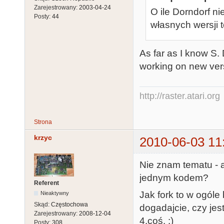
Zarejestrowany:
2003-04-24
O ile Dorndorf n
Posty:
44
własnych wersji t
As far as I know S. D
working on new ve
http://raster.atari.org
Strona
krzyc
2010-06-03 11
Nie znam tematu - a
jednym kodem?
Referent
Jak fork to w ogóle
Nieaktywny
Skąd:
Częstochowa
dogadajcie, czy jest
Zarejestrowany:
2008-12-04
4.coś. :)
Posty:
308