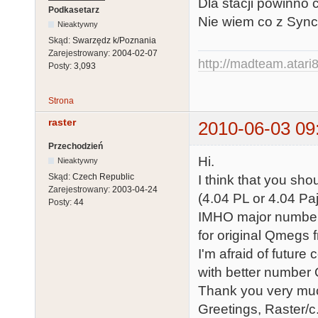
Dla stacji powinno 
Podkasetarz
Nie wiem co z Sync
Nieaktywny
Skąd:
Swarzędz k/Poznania
Zarejestrowany:
2004-02-07
http://madteam.atari8
Posty:
3,093
Strona
raster
2010-06-03 09
Przechodzień
Hi.
Nieaktywny
Skąd:
Czech Republic
I think that you sh
Zarejestrowany:
2003-04-24
(4.04 PL or 4.04 Paj
Posty:
44
IMHO major numberin
for original Qmegs 
I'm afraid of futur
with better number
Thank you very muc
Greetings, Raster/c