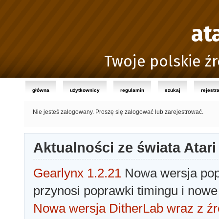
at
Twoje polskie źr
główna
użytkownicy
regulamin
szukaj
rejestr
Nie jesteś zalogowany.
Proszę się zalogować lub zarejestrować.
Aktualności ze świata Atari
Gearlynx 1.2.21
Nowa wersja popu
przynosi poprawki timingu i nowe
Nowa wersja DitherLab wraz z źr