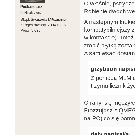
O właśnie, pstrycze
Podkasetarz
Robienie dwóch wers
Nieaktywny
Skąd:
Swarzędz k/Poznania
A następnym krokie
Zarejestrowany:
2004-02-07
kompatybilniejszy z
Posty:
3,093
w kontakcie). Tote
zrobić płytkę zostało
A sam wsad dostanie 
grzybson napisa
Z pomocą MLM ud
trzyma licznik żyć.
O rany, się męczyłe
Frezzujesz z QMEGa 
na PC) co się pomni
dely napisał/a: