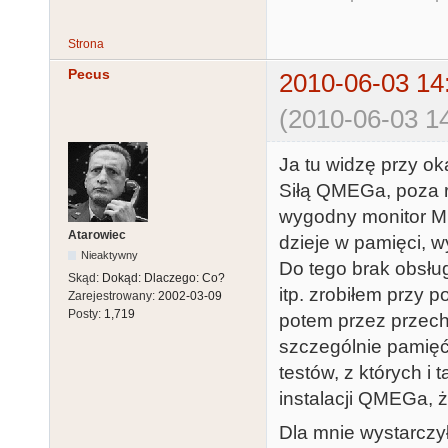
Strona
Pecus
2010-06-03 14
(2010-06-03 14
Ja tu widzę przy ok
Siłą QMEGa, poza r
wygodny monitor M
Atarowiec
dzieje w pamięci, w
Nieaktywny
Do tego brak obsług
Skąd:
Dokąd: Dlaczego: Co?
itp. zrobiłem przy p
Zarejestrowany:
2002-03-09
Posty:
1,719
potem przez przech
szczególnie pamięć
testów, z których i 
instalacji QMEGa, ż
Dla mnie wystarczy