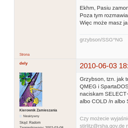
Ekhm, Pasiu zamonto
Poza tym rozmawiałe
Więc może masz jak
grzybson/SSG^NG
Strona
dely
2010-06-03 18
Grzybson, tzn. jak 
QMEG i SpartaDOS 
naciskam SELECT+R
albo COLD /n alb
Kierownik Zamieszania
Nieaktywny
Czy możecie wyjaśnić
Skąd:
Radom
stirlitz@rsha.gov.de
Zarejestrowany:
2002-03-08