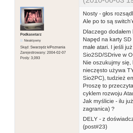
Nosty - głos rozsąd
Ale po to są switch
Dlaczego dodałem k
Podkasetarz
Napęd na karty SD 
Nieaktywny
małe atari. I jeśli 
Skąd:
Swarzędz k/Poznania
Zarejestrowany:
2004-02-07
Sio2SD/SDrive w 
Posty:
3,093
Nie oszukujmy się,
nieczęsto używa T
Sio2PC), tudzież e
Proszę to przeczyta
cyklem rozwoju Ata
Jak myślicie - ilu j
zagranica) ?
DELY - z doświad
(post#23)