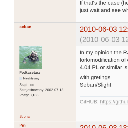
If that's the case (
just wait and see w
seban
2010-06-03 12
(2010-06-03 12
In my opinion the Ra
fork/modification of
4.04 PL or similar i
Podkasetarz
with gretings
Nieaktywny
Seban/Slight
Skąd:
-oo
Zarejestrowany:
2002-07-13
Posty:
3,188
GitHUB:
https://gith
Strona
Pin
2010-06-03 13