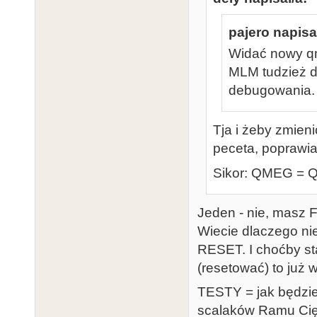
pajero napisa
Widać nowy q
MLM tudzież d
debugowania.
Tja i żeby zmieni
peceta, poprawia
Sikor: QMEG = Q
Jeden - nie, masz F
Wiecie dlaczego ni
RESET. I choćby sta
(resetować) to już w
TESTY = jak będzies
scalaków Ramu Cię 