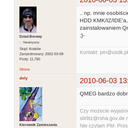
.. np. mnie osobiśc
HDD KMK/IZ/IDE'a,
zainstalowaniem Qme
;)-
Dziad Borowy
Nieaktywny
Skąd:
Kraków
Kontakt: pin@usdk.p
Zarejestrowany:
2002-03-09
Posty:
11,780
Strona
dely
2010-06-03 13
QMEG bardzo dobrze 
Czy możecie wyjaśnić
stirlitz@rsha.gov.de
Nie czytam PM. Pros
Kierownik Zamieszania