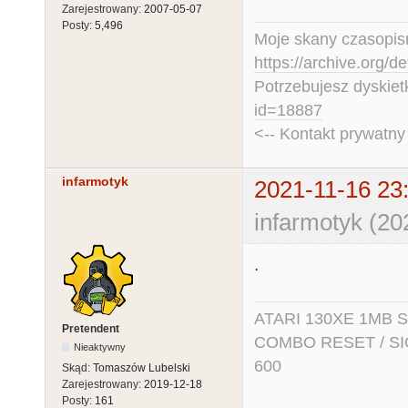
Zarejestrowany:
2007-05-07
Posty:
5,496
Moje skany czasopism
https://archive.org/d
Potrzebujesz dyskiet
id=18887
<-- Kontakt prywatn
infarmotyk
2021-11-16 23
infarmotyk (20
.
ATARI 130XE 1MB So
Pretendent
COMBO RESET / SIO2
Nieaktywny
600
Skąd:
Tomaszów Lubelski
Zarejestrowany:
2019-12-18
Posty:
161