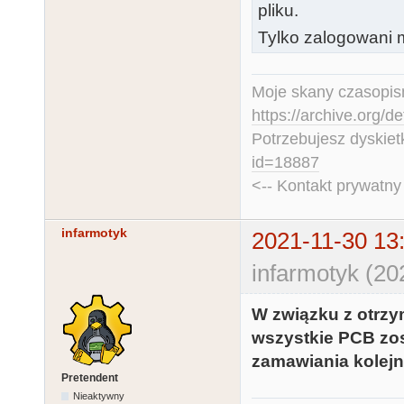
pliku.
Tylko zalogowani m
Moje skany czasopism
https://archive.org/d
Potrzebujesz dyskiet
id=18887
<-- Kontakt prywatn
infarmotyk
2021-11-30 13
infarmotyk (20
W związku z otrzy
wszystkie PCB zos
zamawiania kolejn
Pretendent
Nieaktywny