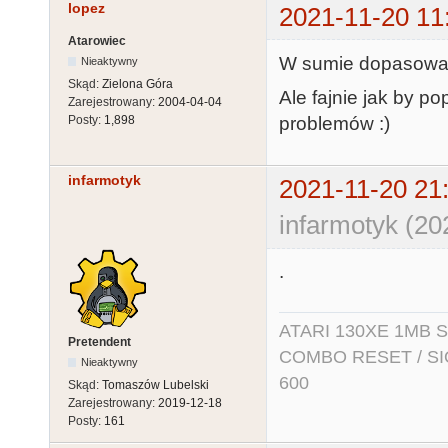
lopez
2021-11-20 11
Atarowiec
W sumie dopasowałe
Nieaktywny
Skąd:
Zielona Góra
Ale fajnie jak by po
Zarejestrowany:
2004-04-04
problemów :)
Posty:
1,898
infarmotyk
2021-11-20 21
infarmotyk (20
.
ATARI 130XE 1MB So
Pretendent
COMBO RESET / SIO2
Nieaktywny
600
Skąd:
Tomaszów Lubelski
Zarejestrowany:
2019-12-18
Posty:
161