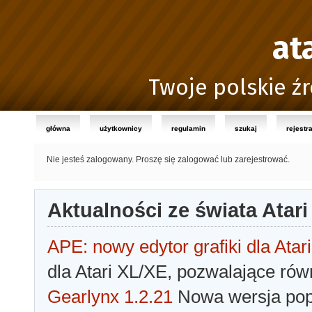
at
Twoje polskie źr
główna
użytkownicy
regulamin
szukaj
rejestr
Nie jesteś zalogowany.
Proszę się zalogować lub zarejestrować.
Aktualności ze świata Atari
APE: nowy edytor grafiki dla Atari
dla Atari XL/XE, pozwalające rów
Gearlynx 1.2.21
Nowa wersja popu