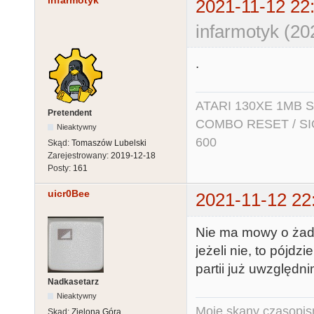
infarmotyk
2021-11-12 22
infarmotyk (20
.
ATARI 130XE 1MB So
Pretendent
COMBO RESET / SIO2
Nieaktywny
600
Skąd:
Tomaszów Lubelski
Zarejestrowany:
2019-12-18
Posty:
161
uicr0Bee
2021-11-12 22
Nie ma mowy o żadn
jeżeli nie, to pójd
partii już uwzględn
Nadkasetarz
Nieaktywny
Moje skany czasopism
Skąd:
Zielona Góra