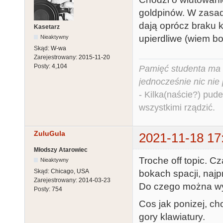
goldpinów. W zasadz
dają oprócz braku 
Kasetarz
upierdliwe (wiem b
Nieaktywny
Skąd:
W-wa
Zarejestrowany:
2015-11-20
Posty:
4,104
Pamięć studenta ma c
jednocześnie nic nie
- Kilka(naście?) pude
wszystkimi rządzić.
ZuluGula
2021-11-18 17
Młodszy Atarowiec
Troche off topic. 
Nieaktywny
Skąd:
Chicago, USA
bokach spacji, naj
Zarejestrowany:
2014-03-23
Do czego można wy
Posty:
754
Cos jak ponizej, cho
gory klawiatury.