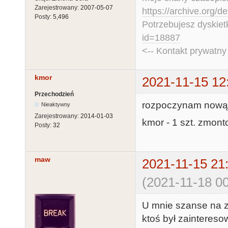
Zarejestrowany:
2007-05-07
https://archive.org/d
Posty:
5,496
Potrzebujesz dyskiet
id=18887
<-- Kontakt prywatn
kmor
2021-11-15 12
Przechodzień
rozpoczynam nową l
Nieaktywny
Zarejestrowany:
2014-01-03
kmor - 1 szt. zmon
Posty:
32
maw
2021-11-15 21
(2021-11-18 00
U mnie szanse na zł
ktoś był zaintereso