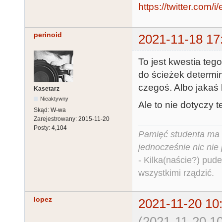
https://twitter.co
perinoid
2021-11-18 17
To jest kwestia teg
do ścieżek determi
czegoś. Albo jakaś 
Kasetarz
Nieaktywny
Ale to nie dotyczy 
Skąd:
W-wa
Zarejestrowany:
2015-11-20
Posty:
4,104
Pamięć studenta ma c
jednocześnie nic nie
- Kilka(naście?) pude
wszystkimi rządzić.
lopez
2021-11-20 10
(2021-11-20 10