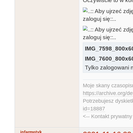
Oczywiście to w ko
IMG_7598_800x60
IMG_7600_800x60
Tylko zalogowani m
Moje skany czasopism
https://archive.org/d
Potrzebujesz dyskiet
id=18887
<-- Kontakt prywatn
infarmotyk