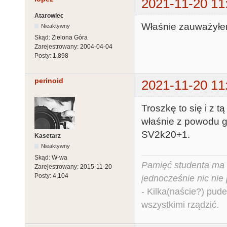
2021-11-20 11
Atarowiec
Właśnie zauważyłem
Nieaktywny
Skąd:
Zielona Góra
Zarejestrowany:
2004-04-04
Posty:
1,898
perinoid
2021-11-20 11
Troszkę to się i z 
właśnie z powodu go
SV2k20+1.
Kasetarz
Nieaktywny
Skąd:
W-wa
Pamięć studenta ma c
Zarejestrowany:
2015-11-20
Posty:
4,104
jednocześnie nic nie
- Kilka(naście?) pude
wszystkimi rządzić.