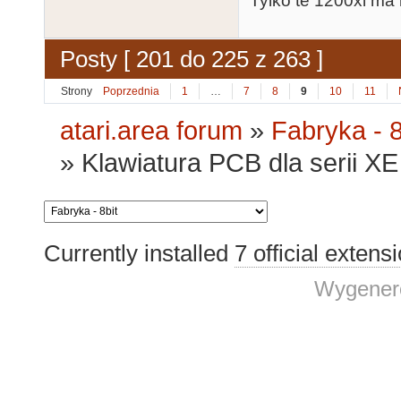
Tylko te 1200xl ma 
Posty [ 201 do 225 z 263 ]
Strony
Poprzednia
1
…
7
8
9
10
11
atari.area forum
»
Fabryka - 8
»
Klawiatura PCB dla serii XE 
Currently installed
7 official extens
Wygenero