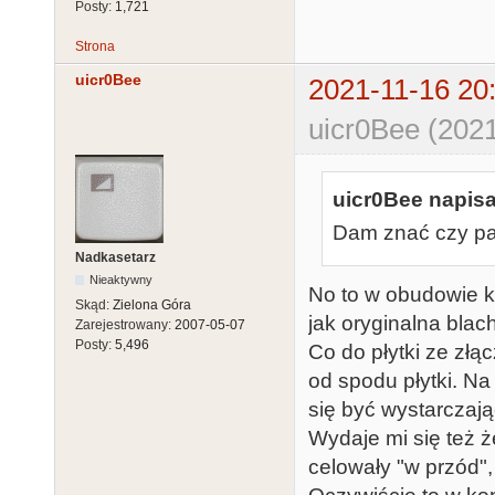
Posty:
1,721
Strona
uicr0Bee
2021-11-16 20
uicr0Bee (2021
uicr0Bee napisa
Dam znać czy pa
Nadkasetarz
Nieaktywny
No to w obudowie 
Skąd:
Zielona Góra
jak oryginalna blac
Zarejestrowany:
2007-05-07
Posty:
5,496
Co do płytki ze złą
od spodu płytki. N
się być wystarczaj
Wydaje mi się też 
celowały "w przód",