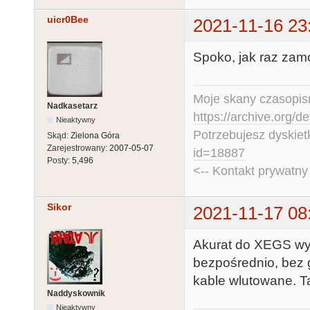
uicr0Bee
2021-11-16 23
Spoko, jak raz zamo
Moje skany czasopism
Nadkasetarz
https://archive.org/d
Nieaktywny
Potrzebujesz dyskiet
Skąd:
Zielona Góra
Zarejestrowany:
2007-05-07
id=18887
Posty:
5,496
<-- Kontakt prywatn
Sikor
2021-11-17 08
Akurat do XEGS wyj
bezpośrednio, bez 
kable wlutowane. Ta
Naddyskownik
Nieaktywny