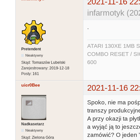
2021-11-16 22
infarmotyk (20
.
ATARI 130XE 1MB So
Pretendent
COMBO RESET / SIO2
Nieaktywny
600
Skąd:
Tomaszów Lubelski
Zarejestrowany:
2019-12-18
Posty:
161
uicr0Bee
2021-11-16 22
Spoko, nie ma pośp
transzy produkcyjne
A przy okazji ta p
Nadkasetarz
a wyjąć ją to jeszc
Nieaktywny
zamówić? O jeden "
Skąd:
Zielona Góra