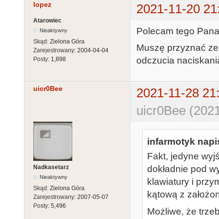
lopez
2021-11-20 21
Atarowiec
Polecam tego Pana 
Nieaktywny
Skąd:
Zielona Góra
Muszę przyznać ze 
Zarejestrowany:
2004-04-04
odczucia naciskani
Posty:
1,898
uicr0Bee
2021-11-28 21
uicr0Bee (2021
infarmotyk napis
Fakt, jedyne wyjś
Nadkasetarz
dokładnie pod w
Nieaktywny
klawiatury i przy
Skąd:
Zielona Góra
kątową z założo
Zarejestrowany:
2007-05-07
Posty:
5,496
Możliwe, że trze