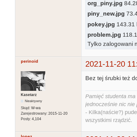
org_piny.jpg
84.28
piny_new.jpg
73.4
pokey.jpg
143.31 k
problem.jpg
118.13
Tylko zalogowani m
perinoid
2021-11-20 11
Bez tej śrubki też d
Kasetarz
Pamięć studenta ma c
Nieaktywny
jednocześnie nic nie
Skąd:
W-wa
- Kilka(naście?) pude
Zarejestrowany:
2015-11-20
Posty:
4,104
wszystkimi rządzić.
lopez