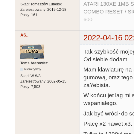
ATARI 130XE 1MB So
Skąd:
Tomaszów Lubelski
Zarejestrowany:
2019-12-18
COMBO RESET / SIO2
Posty:
161
600
AS...
2022-04-16 02
Tak szybkość mojeg
Od siebie dodam..
Toms Atarowiec
Mam klawiaturę na
Nieaktywny
Skąd:
W-WA
gumową, oraz tego 
Zarejestrowany:
2002-05-15
zaYebista.
Posty:
7,503
W końcu jet lag mi 
wspaniałego.
Jak być wrócił do se
Płacę x2 nawet x3, 