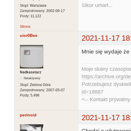
Sikor umarł...
Skąd:
Warszawa
Zarejestrowany:
2002-06-17
Posty:
11,122
Strona
uicr0Bee
2021-11-17 18
Mnie się wydaje że 
Moje skany czasopism
Nadkasetarz
https://archive.org/d
Nieaktywny
Potrzebujesz dyskiet
Skąd:
Zielona Góra
Zarejestrowany:
2007-05-07
id=18887
Posty:
5,496
<-- Kontakt prywatn
perinoid
2021-11-17 18
Chodzi o wlutowani