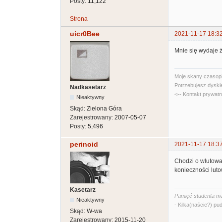
Posty:
11,122
Strona
uicr0Bee
2021-11-17 18:3
Mnie się wydaje ż
Moje skany czasopi
Potrzebujesz dyski
Nadkasetarz
<-- Kontakt prywat
Nieaktywny
Skąd:
Zielona Góra
Zarejestrowany:
2007-05-07
Posty:
5,496
perinoid
2021-11-17 18:3
Chodzi o wlutowan
konieczności lut
Kasetarz
Pamięć studenta ma
Nieaktywny
- Kilka(naście?) pud
Skąd:
W-wa
Zarejestrowany:
2015-11-20