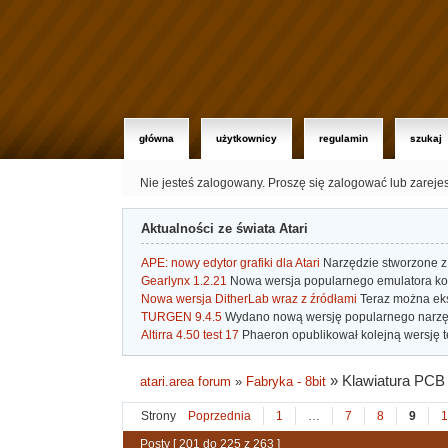
główna
użytkownicy
regulamin
szukaj
Nie jesteś zalogowany.
Proszę się zalogować lub zareje
Aktualności ze świata Atari
APE: nowy edytor grafiki dla Atari
Narzędzie stworzone z 
Gearlynx 1.2.21
Nowa wersja popularnego emulatora kons
Nowa wersja DitherLab wraz z źródłami
Teraz można eks
TURGEN 9.4.5
Wydano nową wersję popularnego narzę
Altirra 4.50 test 17
Phaeron opublikował kolejną wersję t
»
Klawiatura PCB d
atari.area forum
»
Fabryka - 8bit
Strony
Poprzednia
1
…
7
8
9
1
Posty [ 201 do 225 z 263 ]