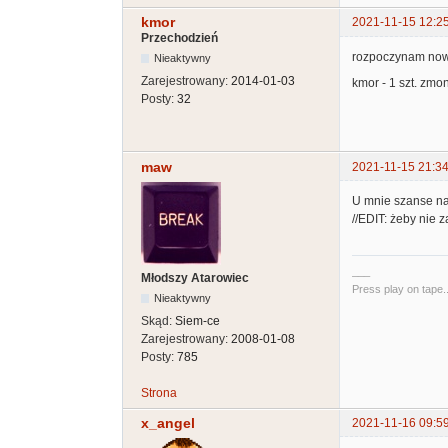
kmor
2021-11-15 12:2
Przechodzień
rozpoczynam nową
Nieaktywny
Zarejestrowany:
2014-01-03
kmor - 1 szt. zm
Posty:
32
maw
2021-11-15 21:34
U mnie szanse na z
//EDIT: żeby nie 
___
Młodszy Atarowiec
Press play on tape..
Nieaktywny
Skąd:
Siem-ce
Zarejestrowany:
2008-01-08
Posty:
785
Strona
x_angel
2021-11-16 09:5