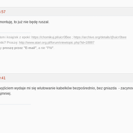
6:57
montuję, to już nie będę ruszał.
sm i książek z epoki:
https://chomikuj.pl/uicr0Bee
;
https://archive.org/details/@uicr0bee
etki? Proszę:
http://www.atari.org.pl/forum/viewtopic.php?id=18887
ny
proszę przez "E-mail"
, a nie "PW".
9:41
yjściem wydaje mi się wlutowanie kabelków bezpośrednio, bez gniazda - zacynow
jmniej.