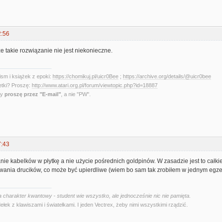
2:56
e takie rozwiązanie nie jest niekonieczne.
sm i książek z epoki:
https://chomikuj.pl/uicr0Bee
;
https://archive.org/details/@uicr0bee
etki? Proszę:
http://www.atari.org.pl/forum/viewtopic.php?id=18887
ny
proszę przez "E-mail"
, a nie "PW".
7:43
ie kabelków w płytkę a nie użycie pośrednich goldpinów. W zasadzie jest to całki
owania drucików, co może być upierdliwe (wiem bo sam tak zrobiłem w jednym egz
 charakter kwantowy - student wie wszystko, ale jednocześnie nic nie pamięta.
ełek z klawiszami i światełkami. I jeden Vectrex, żeby nimi wszystkimi rządzić.