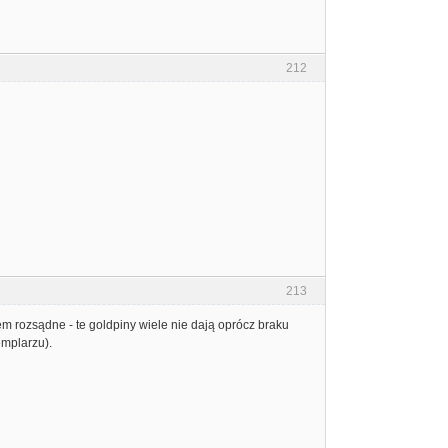
212
213
em rozsądne - te goldpiny wiele nie dają oprócz braku
emplarzu).