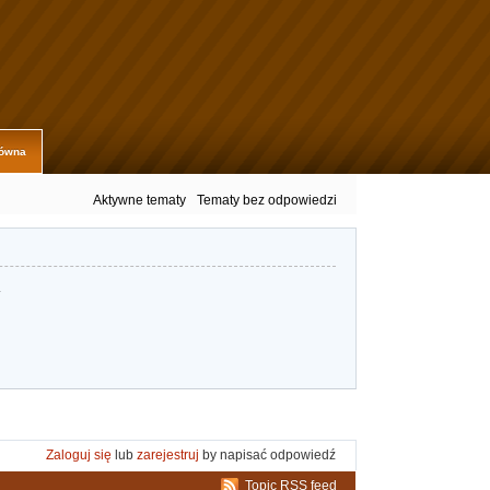
łówna
Aktywne tematy
Tematy bez odpowiedzi
.
Zaloguj się
lub
zarejestruj
by napisać odpowiedź
Topic RSS feed