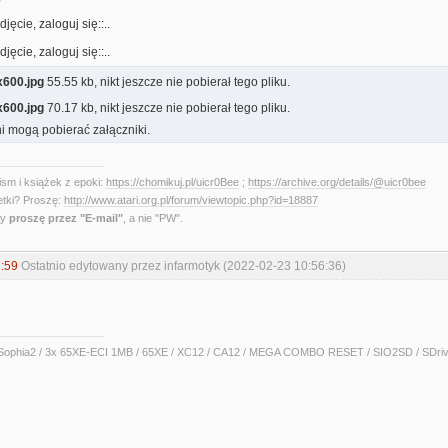
600.jpg
55.55 kb, nikt jeszcze nie pobierał tego pliku.
600.jpg
70.17 kb, nikt jeszcze nie pobierał tego pliku.
i mogą pobierać załączniki.
sm i książek z epoki:
https://chomikuj.pl/uicr0Bee
;
https://archive.org/details/@uicr0bee
etki? Proszę:
http://www.atari.org.pl/forum/viewtopic.php?id=18887
ny
proszę przez "E-mail"
, a nie "PW".
:59
Ostatnio edytowany przez infarmotyk (2022-02-23 10:56:36)
ophia2 / 3x 65XE-ECI 1MB / 65XE / XC12 / CA12 / MEGA COMBO RESET / SIO2SD / SDrive