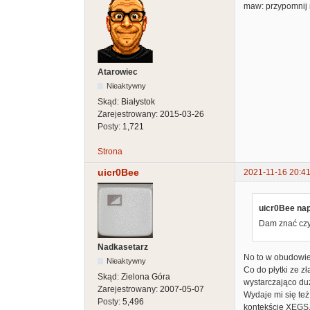
maw: przypomnij 
Atarowiec
Nieaktywny
Skąd:
Białystok
Zarejestrowany:
2015-03-26
Posty:
1,721
Strona
uicr0Bee
2021-11-16 20:41
uicr0Bee nap
Dam znać czy
Nadkasetarz
No to w obudowie
Nieaktywny
Co do płytki ze z
Skąd:
Zielona Góra
wystarczająco du
Zarejestrowany:
2007-05-07
Wydaje mi się też
Posty:
5,496
kontekście XEGS,