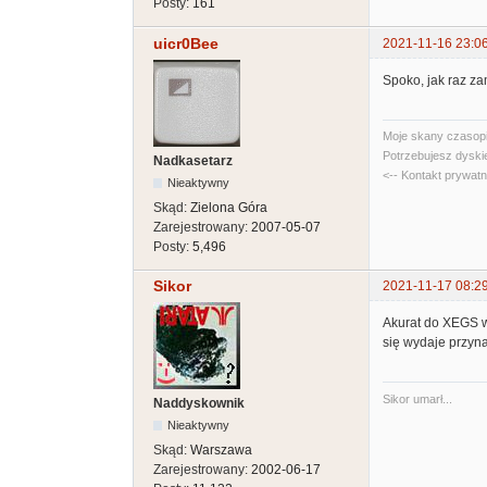
Posty:
161
uicr0Bee
2021-11-16 23:0
Spoko, jak raz za
Moje skany czasopi
Potrzebujesz dyski
Nadkasetarz
<-- Kontakt prywat
Nieaktywny
Skąd:
Zielona Góra
Zarejestrowany:
2007-05-07
Posty:
5,496
Sikor
2021-11-17 08:2
Akurat do XEGS w
się wydaje przyna
Sikor umarł...
Naddyskownik
Nieaktywny
Skąd:
Warszawa
Zarejestrowany:
2002-06-17