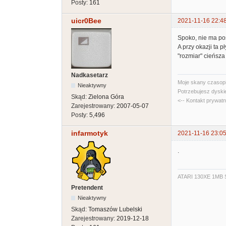
Posty:
161
uicr0Bee
2021-11-16 22:4
Spoko, nie ma poś
A przy okazji ta 
"rozmiar" cieńsza
Nadkasetarz
Moje skany czasopi
Nieaktywny
Potrzebujesz dyski
Skąd:
Zielona Góra
<-- Kontakt prywat
Zarejestrowany:
2007-05-07
Posty:
5,496
infarmotyk
2021-11-16 23:05
.
ATARI 130XE 1MB S
Pretendent
Nieaktywny
Skąd:
Tomaszów Lubelski
Zarejestrowany:
2019-12-18