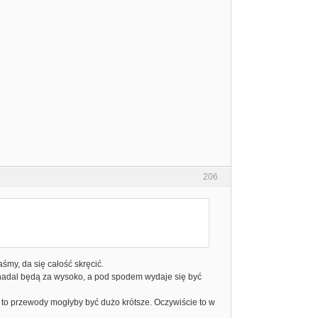
206
my, da się całość skręcić.
e nadal będą za wysoko, a pod spodem wydaje się być
" to przewody mogłyby być dużo krótsze. Oczywiście to w