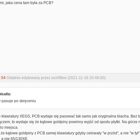
mi, jaka cena tam była za PCB?
:54
Ostatnio edytowany przez uicr0Bee (2021-11-16 20:48:00)
isał/a:
 pasuje po skręceniu
 klawiatury XEGS, PCB wydaje się pasować tak samo jak oryginalna blacha. Bez taś
łączem, to wydaje się że kątowe goldpiny powinny wyjść od spodu płytki. Na górz
żo miejsca.
 że kątowe goldpiny z PCB samej klawiatury gdyby celowały "w przód", a nie "w tył
 a nie 65/130XE.