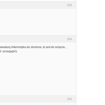
203
204
wiaturą Infarmotyka do złożenia, to jest do wzięcia...
 i przegapić).
205