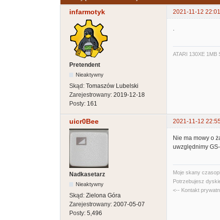
infarmotyk
2021-11-12 22:01
.
ATARI 130XE 1MB S
Pretendent
Nieaktywny
Skąd:
Tomaszów Lubelski
Zarejestrowany:
2019-12-18
Posty:
161
uicr0Bee
2021-11-12 22:5
Nie ma mowy o żad
uwzględnimy GS-
Moje skany czasopi
Nadkasetarz
Potrzebujesz dyski
Nieaktywny
<-- Kontakt prywat
Skąd:
Zielona Góra
Zarejestrowany:
2007-05-07
Posty:
5,496