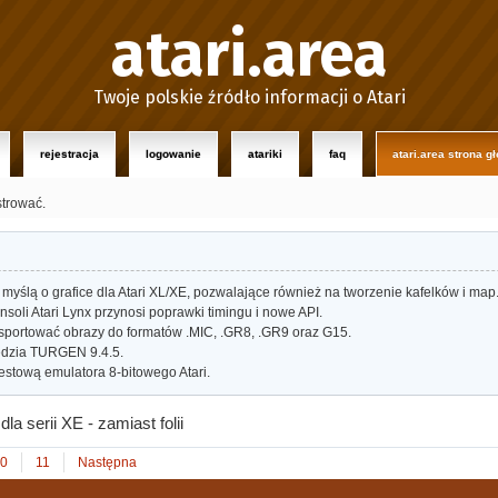
atari.area
Twoje polskie źródło informacji o Atari
rejestracja
logowanie
atariki
faq
atari.area strona g
strować.
myślą o grafice dla Atari XL/XE, pozwalające również na tworzenie kafelków i map
oli Atari Lynx przynosi poprawki timingu i nowe API.
portować obrazy do formatów .MIC, .GR8, .GR9 oraz G15.
dzia TURGEN 9.4.5.
estową emulatora 8-bitowego Atari.
la serii XE - zamiast folii
0
11
Następna