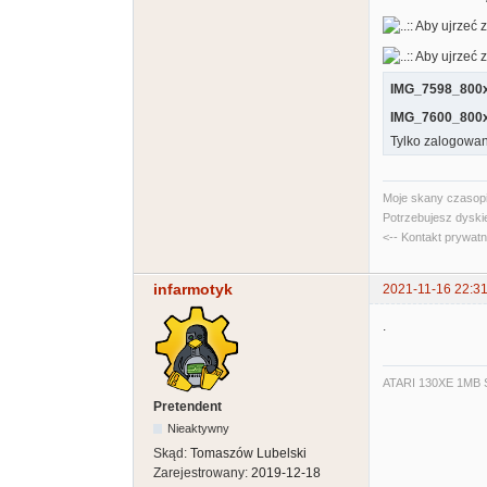
IMG_7598_800x
IMG_7600_800x
Tylko zalogowan
Moje skany czasopi
Potrzebujesz dyski
<-- Kontakt prywat
infarmotyk
2021-11-16 22:31
.
ATARI 130XE 1MB S
Pretendent
Nieaktywny
Skąd:
Tomaszów Lubelski
Zarejestrowany:
2019-12-18