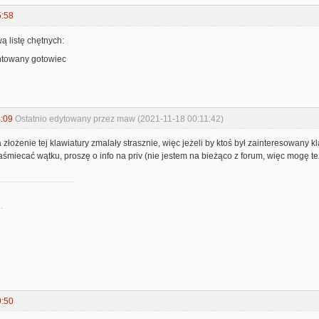
5:58
 listę chętnych:
ontowany gotowiec
:09
Ostatnio edytowany przez maw (2021-11-18 00:11:42)
łożenie tej klawiatury zmalały strasznie, więc jeżeli by ktoś był zainteresowany kla
zaśmiecać wątku, proszę o info na priv (nie jestem na bieżąco z forum, więc mogę też
.
9:50