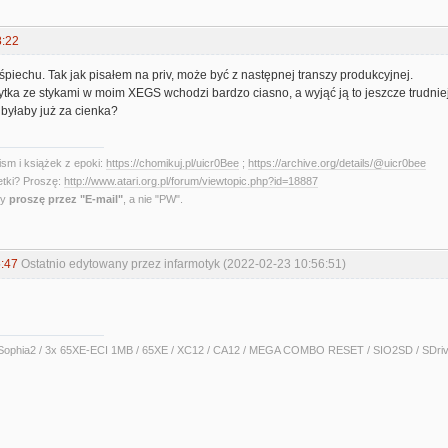
8:22
piechu. Tak jak pisałem na priv, może być z następnej transzy produkcyjnej.
płytka ze stykami w moim XEGS wchodzi bardzo ciasno, a wyjąć ją to jeszcze trudn
 byłaby już za cienka?
sm i książek z epoki:
https://chomikuj.pl/uicr0Bee
;
https://archive.org/details/@uicr0bee
etki? Proszę:
http://www.atari.org.pl/forum/viewtopic.php?id=18887
ny
proszę przez "E-mail"
, a nie "PW".
:47
Ostatnio edytowany przez infarmotyk (2022-02-23 10:56:51)
ophia2 / 3x 65XE-ECI 1MB / 65XE / XC12 / CA12 / MEGA COMBO RESET / SIO2SD / SDrive