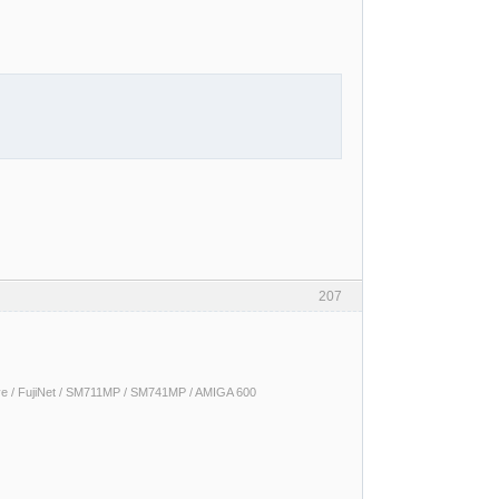
207
 / FujiNet / SM711MP / SM741MP / AMIGA 600