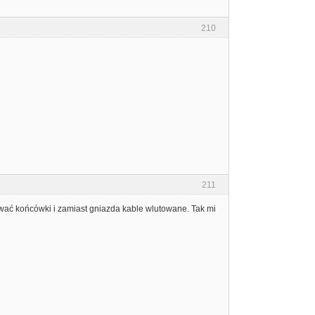
210
211
ać końcówki i zamiast gniazda kable wlutowane. Tak mi