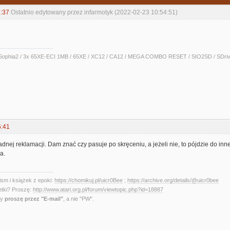
:37
Ostatnio edytowany przez infarmotyk (2022-02-23 10:54:51)
ophia2 / 3x 65XE-ECI 1MB / 65XE / XC12 / CA12 / MEGA COMBO RESET / SIO2SD / SDrive
5:41
nej reklamacji. Dam znać czy pasuje po skręceniu, a jeżeli nie, to pójdzie do inne
a.
sm i książek z epoki:
https://chomikuj.pl/uicr0Bee
;
https://archive.org/details/@uicr0bee
etki? Proszę:
http://www.atari.org.pl/forum/viewtopic.php?id=18887
ny
proszę przez "E-mail"
, a nie "PW".