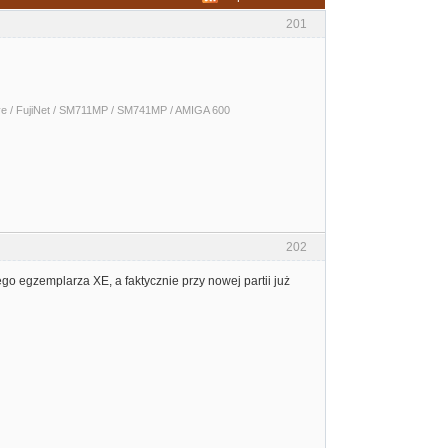
201
 / FujiNet / SM711MP / SM741MP / AMIGA 600
202
go egzemplarza XE, a faktycznie przy nowej partii już