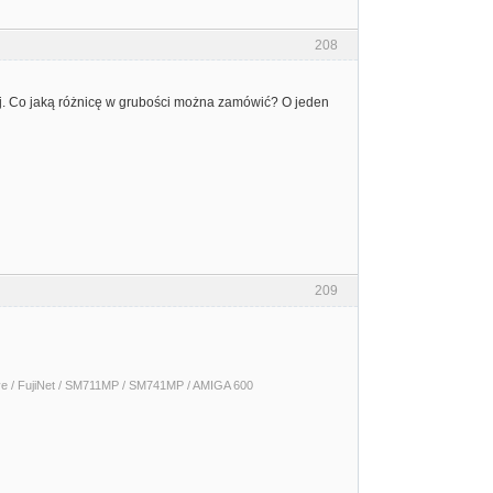
208
iej. Co jaką różnicę w grubości można zamówić? O jeden
209
 / FujiNet / SM711MP / SM741MP / AMIGA 600