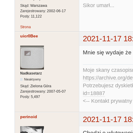
Sikor umarł...
Skąd:
Warszawa
Zarejestrowany:
2002-06-17
Posty:
11,122
Strona
uicr0Bee
2021-11-17 18
Mnie się wydaje że 
Moje skany czasopism
Nadkasetarz
https://archive.org/d
Nieaktywny
Potrzebujesz dyskiet
Skąd:
Zielona Góra
Zarejestrowany:
2007-05-07
id=18887
Posty:
5,497
<-- Kontakt prywatn
perinoid
2021-11-17 18
Chodzi o wlutowani