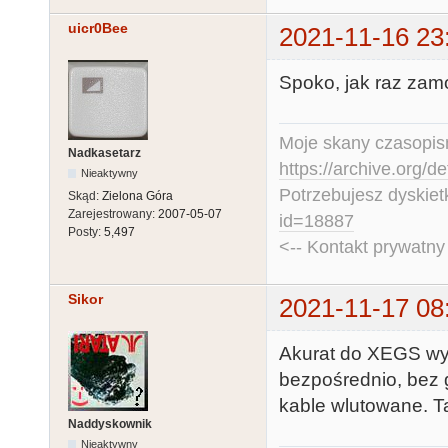
uicr0Bee
2021-11-16 23
Spoko, jak raz zamo
Moje skany czasopism
Nadkasetarz
https://archive.org/d
Nieaktywny
Potrzebujesz dyskiet
Skąd:
Zielona Góra
Zarejestrowany:
2007-05-07
id=18887
Posty:
5,497
<-- Kontakt prywatn
Sikor
2021-11-17 08
Akurat do XEGS wyj
bezpośrednio, bez 
kable wlutowane. Ta
Naddyskownik
Nieaktywny