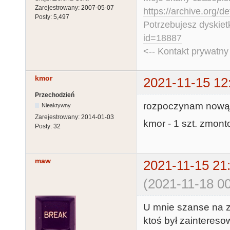
Zarejestrowany:
2007-05-07
https://archive.org/d
Posty:
5,497
Potrzebujesz dyskiet
id=18887
<-- Kontakt prywatn
kmor
2021-11-15 12
Przechodzień
rozpoczynam nową l
Nieaktywny
Zarejestrowany:
2014-01-03
kmor - 1 szt. zmon
Posty:
32
maw
2021-11-15 21
(2021-11-18 00
U mnie szanse na zł
ktoś był zaintereso