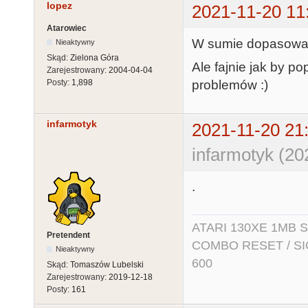
lopez
2021-11-20 11
Atarowiec
W sumie dopasowałe
Nieaktywny
Skąd:
Zielona Góra
Ale fajnie jak by po
Zarejestrowany:
2004-04-04
problemów :)
Posty:
1,898
infarmotyk
2021-11-20 21
infarmotyk (20
.
ATARI 130XE 1MB So
Pretendent
COMBO RESET / SIO2
Nieaktywny
600
Skąd:
Tomaszów Lubelski
Zarejestrowany:
2019-12-18
Posty:
161