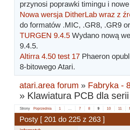
przynosi poprawki timingu i nowe
Nowa wersja DitherLab wraz z źr
do formatów .MIC, .GR8, .GR9 o
TURGEN 9.4.5
Wydano nową wer
9.4.5.
Altirra 4.50 test 17
Phaeron opubli
8-bitowego Atari.
atari.area forum
»
Fabryka - 8
»
Klawiatura PCB dla serii 
Strony
Poprzednia
1
…
7
8
9
10
11
Posty [ 201 do 225 z 263 ]