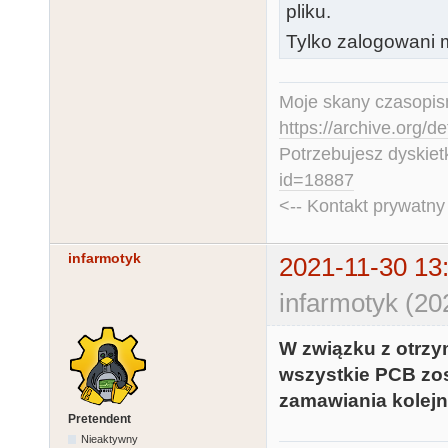
pliku.
Tylko zalogowani m
Moje skany czasopism
https://archive.org/d
Potrzebujesz dyskiet
id=18887
<-- Kontakt prywatn
infarmotyk
2021-11-30 13
infarmotyk (20
W związku z otrzy
wszystkie PCB zos
zamawiania kolejn
Pretendent
Nieaktywny