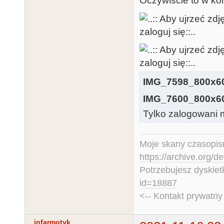
Oczywiście to w ko
IMG_7598_800x60
IMG_7600_800x60
Tylko zalogowani m
Moje skany czasopism
https://archive.org/d
Potrzebujesz dyskiet
id=18887
<-- Kontakt prywatn
infarmotyk