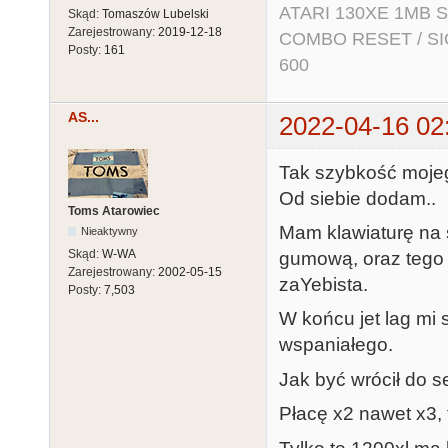
ATARI 130XE 1MB So
Skąd:
Tomaszów Lubelski
Zarejestrowany:
2019-12-18
COMBO RESET / SIO2
Posty:
161
600
AS...
2022-04-16 02
Tak szybkość mojeg
Od siebie dodam..
Toms Atarowiec
Mam klawiaturę na
Nieaktywny
Skąd:
W-WA
gumową, oraz tego 
Zarejestrowany:
2002-05-15
zaYebista.
Posty:
7,503
W końcu jet lag mi 
wspaniałego.
Jak być wrócił do se
Płacę x2 nawet x3, 