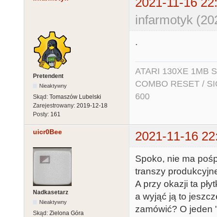
2021-11-16 22
infarmotyk (20
.
ATARI 130XE 1MB So
Pretendent
COMBO RESET / SIO2
Nieaktywny
600
Skąd:
Tomaszów Lubelski
Zarejestrowany:
2019-12-18
Posty:
161
uicr0Bee
2021-11-16 22
Spoko, nie ma pośp
transzy produkcyjne
A przy okazji ta p
Nadkasetarz
a wyjąć ją to jeszc
Nieaktywny
zamówić? O jeden "
Skąd:
Zielona Góra