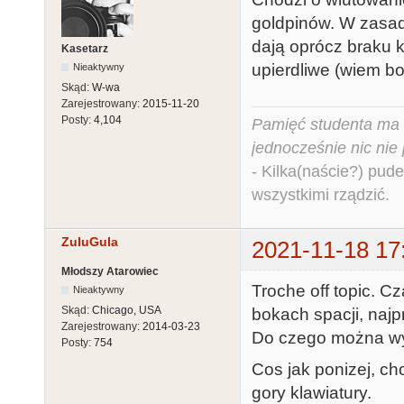
goldpinów. W zasadz
dają oprócz braku 
Kasetarz
upierdliwe (wiem b
Nieaktywny
Skąd:
W-wa
Zarejestrowany:
2015-11-20
Posty:
4,104
Pamięć studenta ma c
jednocześnie nic nie
- Kilka(naście?) pude
wszystkimi rządzić.
ZuluGula
2021-11-18 17
Młodszy Atarowiec
Troche off topic. 
Nieaktywny
Skąd:
Chicago, USA
bokach spacji, naj
Zarejestrowany:
2014-03-23
Do czego można wy
Posty:
754
Cos jak ponizej, cho
gory klawiatury.