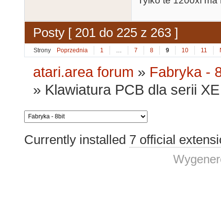
Tylko te 1200xl ma 
Posty [ 201 do 225 z 263 ]
Strony
Poprzednia
1
…
7
8
9
10
11
atari.area forum
»
Fabryka - 8
»
Klawiatura PCB dla serii XE 
Currently installed
7 official extens
Wygenero