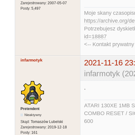
Zarejestrowany:
2007-05-07
Posty:
5,497
Moje skany czasopism
https://archive.org/d
Potrzebujesz dyskiet
id=18887
<-- Kontakt prywatn
infarmotyk
2021-11-16 23
infarmotyk (20
.
ATARI 130XE 1MB So
Pretendent
COMBO RESET / SIO2
Nieaktywny
600
Skąd:
Tomaszów Lubelski
Zarejestrowany:
2019-12-18
Posty:
161