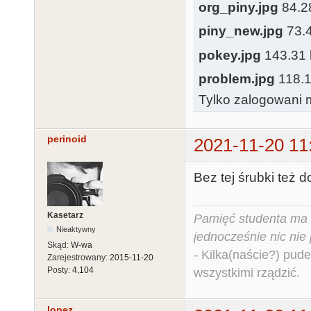
org_piny.jpg
84.28
piny_new.jpg
73.4
pokey.jpg
143.31 k
problem.jpg
118.13
Tylko zalogowani m
perinoid
2021-11-20 11
Bez tej śrubki też d
Kasetarz
Pamięć studenta ma c
Nieaktywny
jednocześnie nic nie
Skąd:
W-wa
- Kilka(naście?) pude
Zarejestrowany:
2015-11-20
Posty:
4,104
wszystkimi rządzić.
lopez