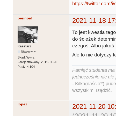
https://twitter.co
perinoid
2021-11-18 17
To jest kwestia teg
do ścieżek determi
czegoś. Albo jakaś 
Kasetarz
Nieaktywny
Ale to nie dotyczy 
Skąd:
W-wa
Zarejestrowany:
2015-11-20
Posty:
4,104
Pamięć studenta ma c
jednocześnie nic nie
- Kilka(naście?) pude
wszystkimi rządzić.
lopez
2021-11-20 10
(2021-11-20 10