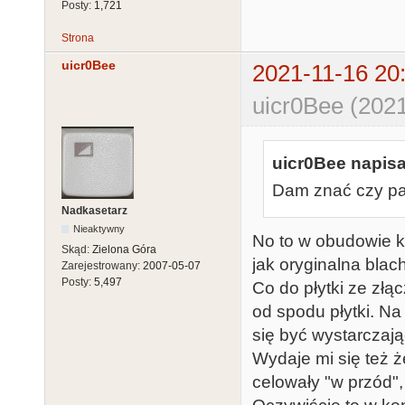
Posty:
1,721
Strona
uicr0Bee
2021-11-16 20
uicr0Bee (2021
uicr0Bee napisa
Dam znać czy pa
Nadkasetarz
Nieaktywny
No to w obudowie 
Skąd:
Zielona Góra
jak oryginalna blac
Zarejestrowany:
2007-05-07
Posty:
5,497
Co do płytki ze złą
od spodu płytki. N
się być wystarczaj
Wydaje mi się też 
celowały "w przód",