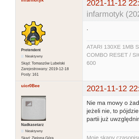
infarmotyk
2021-11-12 22
infarmotyk (20
.
ATARI 130XE 1MB So
Pretendent
COMBO RESET / SIO2
Nieaktywny
600
Skąd:
Tomaszów Lubelski
Zarejestrowany:
2019-12-18
Posty:
161
uicr0Bee
2021-11-12 22
Nie ma mowy o żadn
jeżeli nie, to pójd
partii już uwzględn
Nadkasetarz
Nieaktywny
Moje skany czasopism
Skąd:
Zielona Góra