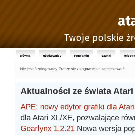
at
Twoje polskie źr
główna
użytkownicy
regulamin
szukaj
rejestr
Nie jesteś zalogowany.
Proszę się zalogować lub zarejestrować.
Aktualności ze świata Atari
APE: nowy edytor grafiki dla Atari
dla Atari XL/XE, pozwalające rów
Gearlynx 1.2.21
Nowa wersja popu