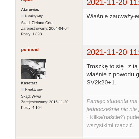
2021-11-20 11
Atarowiec
Właśnie zauważyłem
Nieaktywny
Skąd:
Zielona Góra
Zarejestrowany:
2004-04-04
Posty:
1,898
perinoid
2021-11-20 11
Troszkę to się i z 
właśnie z powodu go
SV2k20+1.
Kasetarz
Nieaktywny
Skąd:
W-wa
Pamięć studenta ma c
Zarejestrowany:
2015-11-20
Posty:
4,104
jednocześnie nic nie
- Kilka(naście?) pude
wszystkimi rządzić.