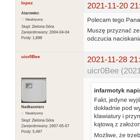
lopez
2021-11-20 21
Atarowiec
Polecam tego Pana 
Nieaktywny
Skąd:
Zielona Góra
Muszę przyznać ze 
Zarejestrowany:
2004-04-04
odczucia naciskani
Posty:
1,898
uicr0Bee
2021-11-28 21
uicr0Bee (2021
infarmotyk napis
Fakt, jedyne wyjś
Nadkasetarz
dokładnie pod w
Nieaktywny
klawiatury i przy
Skąd:
Zielona Góra
kątową z założo
Zarejestrowany:
2007-05-07
Posty:
5,497
Możliwe, że trze