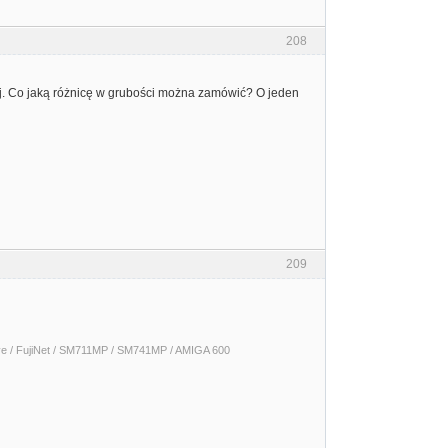
208
iej. Co jaką różnicę w grubości można zamówić? O jeden
209
 / FujiNet / SM711MP / SM741MP / AMIGA 600