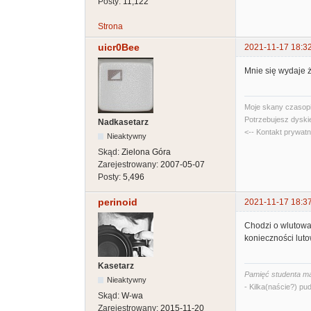
Posty:
11,122
Strona
uicr0Bee
2021-11-17 18:3
Mnie się wydaje ż
Moje skany czasopi
Potrzebujesz dyski
Nadkasetarz
<-- Kontakt prywat
Nieaktywny
Skąd:
Zielona Góra
Zarejestrowany:
2007-05-07
Posty:
5,496
perinoid
2021-11-17 18:3
Chodzi o wlutowan
konieczności lut
Kasetarz
Pamięć studenta ma
Nieaktywny
- Kilka(naście?) pud
Skąd:
W-wa
Zarejestrowany:
2015-11-20