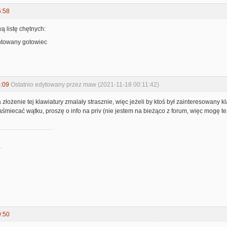
5:58
 listę chętnych:
ontowany gotowiec
:09
Ostatnio edytowany przez maw (2021-11-18 00:11:42)
łożenie tej klawiatury zmalały strasznie, więc jeżeli by ktoś był zainteresowany kla
zaśmiecać wątku, proszę o info na priv (nie jestem na bieżąco z forum, więc mogę też
.
9:50