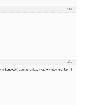
210
211
ać końcówki i zamiast gniazda kable wlutowane. Tak mi