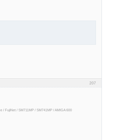
207
 / FujiNet / SM711MP / SM741MP / AMIGA 600