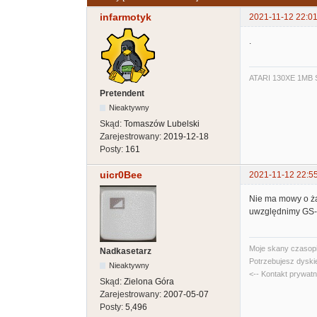
infarmotyk
2021-11-12 22:01
.
ATARI 130XE 1MB S
Pretendent
Nieaktywny
Skąd:
Tomaszów Lubelski
Zarejestrowany:
2019-12-18
Posty:
161
uicr0Bee
2021-11-12 22:5
Nie ma mowy o żad
uwzględnimy GS-
Moje skany czasopi
Nadkasetarz
Potrzebujesz dyski
Nieaktywny
<-- Kontakt prywat
Skąd:
Zielona Góra
Zarejestrowany:
2007-05-07
Posty:
5,496