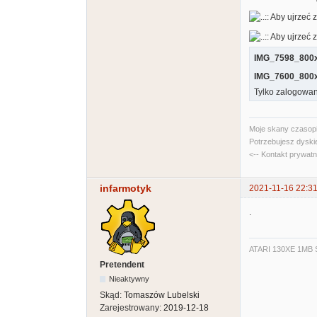
IMG_7598_800x
IMG_7600_800x
Tylko zalogowan
Moje skany czasopi
Potrzebujesz dyski
<-- Kontakt prywat
infarmotyk
2021-11-16 22:31
.
ATARI 130XE 1MB S
Pretendent
Nieaktywny
Skąd:
Tomaszów Lubelski
Zarejestrowany:
2019-12-18