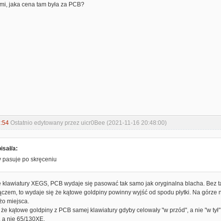
mi, jaka cena tam była za PCB?
:54
Ostatnio edytowany przez uicr0Bee (2021-11-16 20:48:00)
isał/a:
 pasuje po skręceniu
 klawiatury XEGS, PCB wydaje się pasować tak samo jak oryginalna blacha. Bez taś
łączem, to wydaje się że kątowe goldpiny powinny wyjść od spodu płytki. Na górz
żo miejsca.
 że kątowe goldpiny z PCB samej klawiatury gdyby celowały "w przód", a nie "w tył
 a nie 65/130XE.