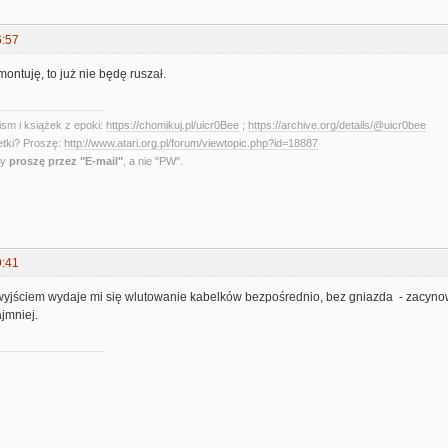
6:57
montuję, to już nie będę ruszał.
sm i książek z epoki:
https://chomikuj.pl/uicr0Bee
;
https://archive.org/details/@uicr0bee
etki? Proszę:
http://www.atari.org.pl/forum/viewtopic.php?id=18887
ny
proszę przez "E-mail"
, a nie "PW".
9:41
yjściem wydaje mi się wlutowanie kabelków bezpośrednio, bez gniazda - zacynow
jmniej.