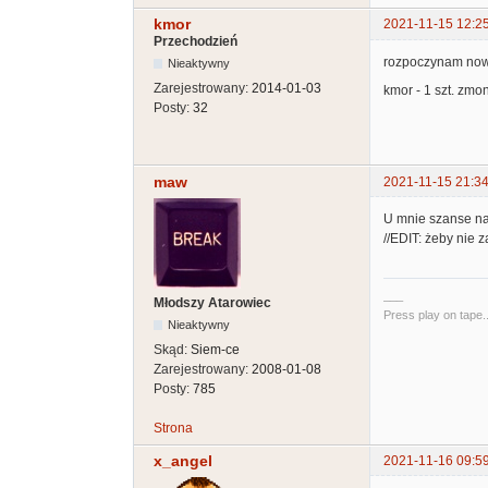
kmor
2021-11-15 12:2
Przechodzień
rozpoczynam nową
Nieaktywny
Zarejestrowany:
2014-01-03
kmor - 1 szt. zm
Posty:
32
maw
2021-11-15 21:34
U mnie szanse na z
//EDIT: żeby nie 
___
Młodszy Atarowiec
Press play on tape..
Nieaktywny
Skąd:
Siem-ce
Zarejestrowany:
2008-01-08
Posty:
785
Strona
x_angel
2021-11-16 09:5