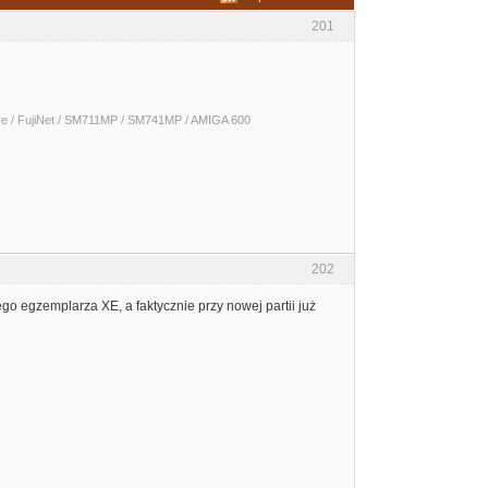
201
 / FujiNet / SM711MP / SM741MP / AMIGA 600
202
go egzemplarza XE, a faktycznie przy nowej partii już