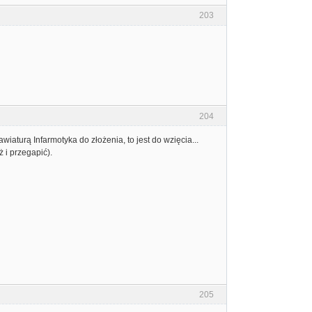
203
204
wiaturą Infarmotyka do złożenia, to jest do wzięcia...
 i przegapić).
205