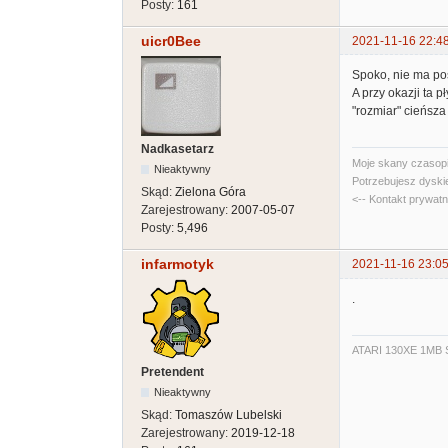
Posty:
161
uicr0Bee
2021-11-16 22:4
Spoko, nie ma poś
A przy okazji ta 
"rozmiar" cieńsza
Nadkasetarz
Moje skany czasopi
Nieaktywny
Potrzebujesz dyski
Skąd:
Zielona Góra
<-- Kontakt prywat
Zarejestrowany:
2007-05-07
Posty:
5,496
infarmotyk
2021-11-16 23:05
.
ATARI 130XE 1MB S
Pretendent
Nieaktywny
Skąd:
Tomaszów Lubelski
Zarejestrowany:
2019-12-18