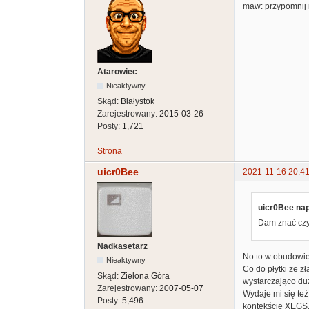
maw: przypomnij 
Atarowiec
Nieaktywny
Skąd:
Białystok
Zarejestrowany:
2015-03-26
Posty:
1,721
Strona
uicr0Bee
2021-11-16 20:41
uicr0Bee nap
Dam znać czy
Nadkasetarz
No to w obudowie
Nieaktywny
Co do płytki ze z
Skąd:
Zielona Góra
wystarczająco du
Zarejestrowany:
2007-05-07
Wydaje mi się też
Posty:
5,496
kontekście XEGS,