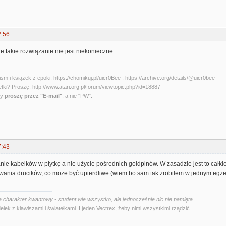
2:56
e takie rozwiązanie nie jest niekonieczne.
sm i książek z epoki:
https://chomikuj.pl/uicr0Bee
;
https://archive.org/details/@uicr0bee
etki? Proszę:
http://www.atari.org.pl/forum/viewtopic.php?id=18887
ny
proszę przez "E-mail"
, a nie "PW".
7:43
ie kabelków w płytkę a nie użycie pośrednich goldpinów. W zasadzie jest to całki
owania drucików, co może być upierdliwe (wiem bo sam tak zrobiłem w jednym egz
 charakter kwantowy - student wie wszystko, ale jednocześnie nic nie pamięta.
ełek z klawiszami i światełkami. I jeden Vectrex, żeby nimi wszystkimi rządzić.