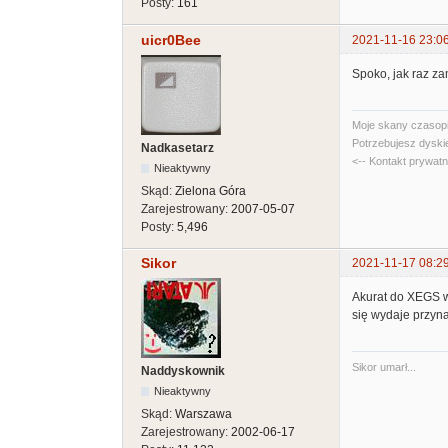
Posty:
161
uicr0Bee
2021-11-16 23:0
Spoko, jak raz za
Moje skany czasopi
Potrzebujesz dyski
Nadkasetarz
<-- Kontakt prywat
Nieaktywny
Skąd:
Zielona Góra
Zarejestrowany:
2007-05-07
Posty:
5,496
Sikor
2021-11-17 08:2
Akurat do XEGS w
się wydaje przyna
Sikor umarł...
Naddyskownik
Nieaktywny
Skąd:
Warszawa
Zarejestrowany:
2002-06-17