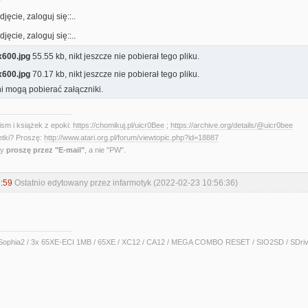
600.jpg
55.55 kb, nikt jeszcze nie pobierał tego pliku.
600.jpg
70.17 kb, nikt jeszcze nie pobierał tego pliku.
i mogą pobierać załączniki.
sm i książek z epoki:
https://chomikuj.pl/uicr0Bee
;
https://archive.org/details/@uicr0bee
etki? Proszę:
http://www.atari.org.pl/forum/viewtopic.php?id=18887
ny
proszę przez "E-mail"
, a nie "PW".
:59
Ostatnio edytowany przez infarmotyk (2022-02-23 10:56:36)
ophia2 / 3x 65XE-ECI 1MB / 65XE / XC12 / CA12 / MEGA COMBO RESET / SIO2SD / SDrive