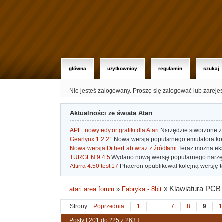
główna
użytkownicy
regulamin
szukaj
Nie jesteś zalogowany.
Proszę się zalogować lub zareje
Aktualności ze świata Atari
APE: nowy edytor grafiki dla Atari
Narzędzie stworzone z 
Gearlynx 1.2.21
Nowa wersja popularnego emulatora kons
Nowa wersja DitherLab wraz z źródłami
Teraz można eks
TURGEN 9.4.5
Wydano nową wersję popularnego narzę
Altirra 4.50 test 17
Phaeron opublikował kolejną wersję t
»
Klawiatura PCB d
atari.area forum
»
Fabryka - 8bit
Strony
Poprzednia
1
…
7
8
9
1
Posty [ 201 do 225 z 263 ]