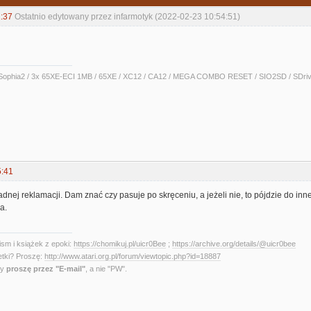
:37
Ostatnio edytowany przez infarmotyk (2022-02-23 10:54:51)
ophia2 / 3x 65XE-ECI 1MB / 65XE / XC12 / CA12 / MEGA COMBO RESET / SIO2SD / SDrive
5:41
nej reklamacji. Dam znać czy pasuje po skręceniu, a jeżeli nie, to pójdzie do inne
a.
sm i książek z epoki:
https://chomikuj.pl/uicr0Bee
;
https://archive.org/details/@uicr0bee
etki? Proszę:
http://www.atari.org.pl/forum/viewtopic.php?id=18887
ny
proszę przez "E-mail"
, a nie "PW".