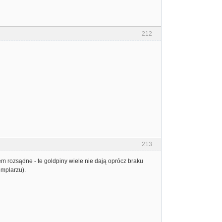
212
213
em rozsądne - te goldpiny wiele nie dają oprócz braku
emplarzu).