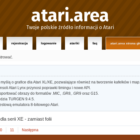
atari.area
Twoje polskie źródło informacji o Atari
rejestracja
logowanie
atariki
faq
atari.area strona g
strować.
myślą o grafice dla Atari XL/XE, pozwalające również na tworzenie kafelków i map
oli Atari Lynx przynosi poprawki timingu i nowe API.
portować obrazy do formatów .MIC, .GR8, .GR9 oraz G15.
dzia TURGEN 9.4.5.
estową emulatora 8-bitowego Atari.
la serii XE - zamiast folii
0
11
Następna