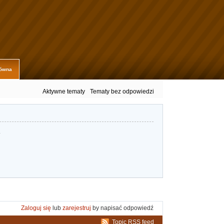
łówna
Aktywne tematy
Tematy bez odpowiedzi
.
Zaloguj się
lub
zarejestruj
by napisać odpowiedź
Topic RSS feed