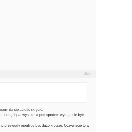
206
my, da się całość skręcić.
e nadal będą za wysoko, a pod spodem wydaje się być
" to przewody mogłyby być dużo krótsze. Oczywiście to w